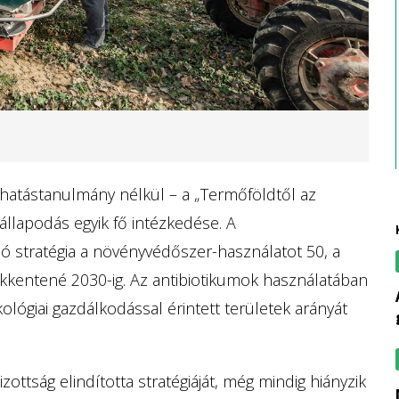
 hatástanulmány nélkül – a „Termőföldtől az
gállapodás egyik fő intézkedése. A
ó stratégia a növényvédőszer-használatot 50, a
kkentené 2030-ig. Az antibiotikumok használatában
az ukrán veszé
ológiai gazdálkodással érintett területek arányát
ottság elindította stratégiáját, még mindig hiányzik
nem hozna jót az