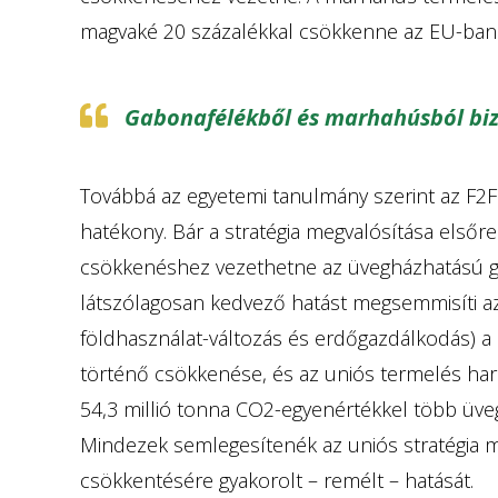
magvaké 20 százalékkal csökkenne az EU-ban
Gabonafélékből és marhahúsból biz
Továbbá az egyetemi tanulmány szerint az F2F
hatékony. Bár a stratégia megvalósítása elsőre
csökkenéshez vezethetne az üvegházhatású g
látszólagosan kedvező hatást megsemmisíti a
földhasználat-változás és erdőgazdálkodás) a
történő csökkenése, és az uniós termelés h
54,3 millió tonna CO2-egyenértékkel több üv
Mindezek semlegesítenék az uniós stratégia 
csökkentésére gyakorolt – remélt – hatását.