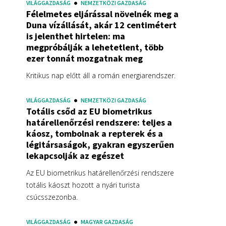
VILÁGGAZDASÁG
NEMZETKÖZI GAZDASÁG
Félelmetes eljárással növelnék meg a
Duna vízállását, akár 12 centimétert
is jelenthet hirtelen: ma
megpróbálják a lehetetlent, több
ezer tonnát mozgatnak meg
Kritikus nap előtt áll a román energiarendszer.
VILÁGGAZDASÁG
NEMZETKÖZI GAZDASÁG
Totális csőd az EU biometrikus
határellenőrzési rendszere: teljes a
káosz, tombolnak a repterek és a
légitársaságok, gyakran egyszerűen
lekapcsolják az egészet
Az EU biometrikus határellenőrzési rendszere
totális káoszt hozott a nyári turista
csúcsszezonba.
VILÁGGAZDASÁG
MAGYAR GAZDASÁG