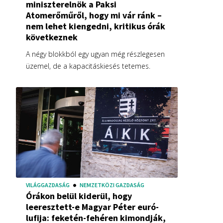
miniszterelnök a Paksi
Atomerőműről, hogy mi vár ránk –
nem lehet kiengedni, kritikus órák
következnek
A négy blokkból egy ugyan még részlegesen
üzemel, de a kapacitáskiesés tetemes.
VILÁGGAZDASÁG
NEMZETKÖZI GAZDASÁG
Órákon belül kiderül, hogy
leeresztett-e Magyar Péter euró-
lufija: feketén-fehéren kimondják,