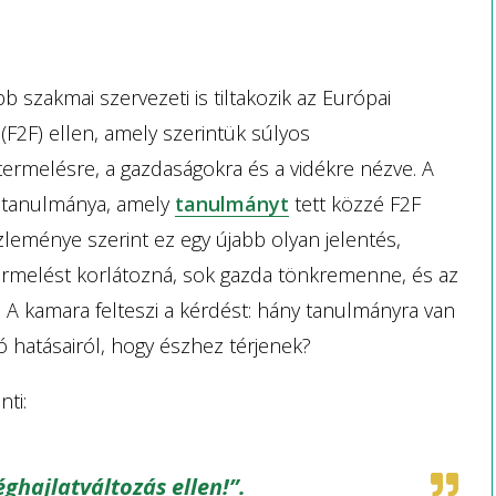
 szakmai szervezeti is tiltakozik az Európai
 (F2F) ellen, amely szerintük súlyos
ermelésre, a gazdaságokra és a vidékre nézve. A
em tanulmánya, amely
tanulmányt
tett közzé F2F
leménye szerint ez egy újabb olyan jelentés,
termelést korlátozná, sok gazda tönkremenne, és az
A kamara felteszi a kérdést: hány tanulmányra van
 hatásairól, hogy észhez térjenek?
ti:
ghajlatváltozás ellen!”.