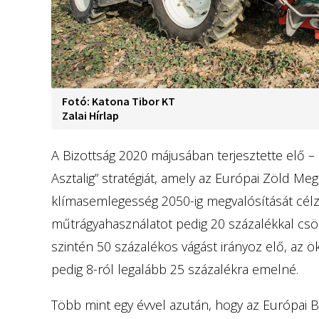
Fotó: Katona Tibor KT
Zalai Hírlap
A Bizottság 2020 májusában terjesztette elő –
Asztalig” stratégiát, amely az Európai Zöld Me
klímasemlegesség 2050-ig megvalósítását célz
műtrágyahasználatot pedig 20 százalékkal csö
szintén 50 százalékos vágást irányoz elő, az ök
pedig 8-ról legalább 25 százalékra emelné.
Több mint egy évvel azután, hogy az Európai Biz