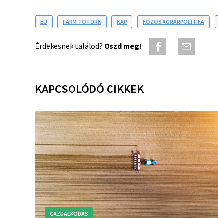
EU
FARM TO FORK
KAP
KÖZÖS AGRÁRPOLITIKA
Érdekesnek találod?
Oszd meg!
KAPCSOLÓDÓ CIKKEK
GAZDÁLKODÁS