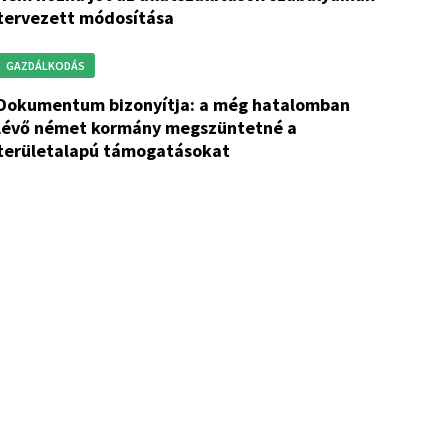
tervezett módosítása
GAZDÁLKODÁS
onyítja: a még hatalomban
lévő német kormány megszüntetné a
területalapú támogatásokat