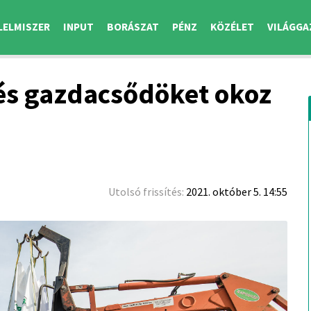
LELMISZER
INPUT
BORÁSZAT
PÉNZ
KÖZÉLET
VILÁGGA
és gazdacsődöket okoz
Utolsó frissítés:
2021. október 5. 14:55