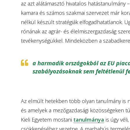
az azt alátámasztó hivatalos hatástanulmány 
kamara és számos szakmai szervezet már korá
nélkül készült stratégiák elfogadhatatlanok. U
rónának az agrár- és élelmiszergazdaság szer
tevékenységükkel. Mindeközben a szabadke
a harmadik országokból az EU piaca
szabályozásoknak sem feltétlenül f
Az elmúlt hetekben több olyan tanulmány is na
és amelyek a mezőgazdasági közösségeken túl
Kieli Egyetem mostani
tanulmánya
is úgy véli
csökkenéséhez vezetne. A marhahús termelése 2