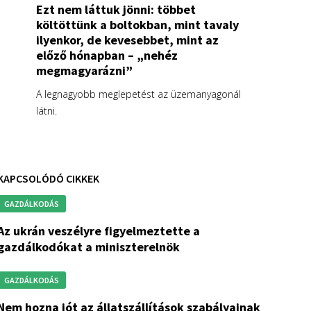
Ezt nem láttuk jönni: többet
költöttünk a boltokban, mint tavaly
ilyenkor, de kevesebbet, mint az
előző hónapban – „nehéz
megmagyarázni”
A legnagyobb meglepetést az üzemanyagonál
látni.
KAPCSOLÓDÓ CIKKEK
GAZDÁLKODÁS
lyre figyelmeztette a
gazdálkodókat a miniszterelnök
GAZDÁLKODÁS
 állatszállítások szabályainak