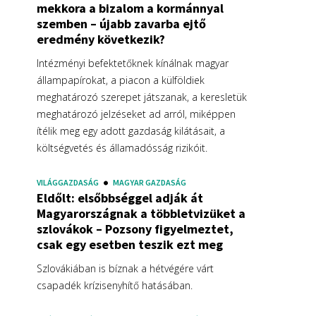
mekkora a bizalom a kormánnyal
szemben – újabb zavarba ejtő
eredmény következik?
Intézményi befektetőknek kínálnak magyar
állampapírokat, a piacon a külföldiek
meghatározó szerepet játszanak, a keresletük
meghatározó jelzéseket ad arról, miképpen
ítélik meg egy adott gazdaság kilátásait, a
költségvetés és államadósság rizikóit.
VILÁGGAZDASÁG
MAGYAR GAZDASÁG
Eldőlt: elsőbbséggel adják át
Magyarországnak a többletvizüket a
szlovákok – Pozsony figyelmeztet,
csak egy esetben teszik ezt meg
Szlovákiában is bíznak a hétvégére várt
csapadék krízisenyhítő hatásában.