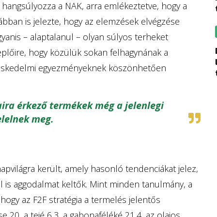
– hangsúlyozza a NAK, arra emlékeztetve, hogy a
bban is jelezte, hogy az elemzések elvégzése
gyanis – alaptalanul – olyan súlyos terheket
dokumentum biz
eplőire, hogy közülük sokan felhagynának a
reskedelmi egyezményeknek köszönhetően
ira érkező termékek még a jelenlegi
elelnek meg.
pvilágra került, amely hasonló tendenciákat jelez,
 is aggodalmat keltők. Mint minden tanulmány, a
, hogy az F2F stratégia a termelés jelentős
0, a tejé 6,3, a gabonaféléké 21,4, az olajos