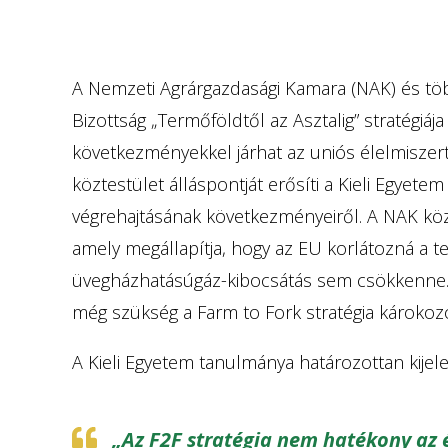
A Nemzeti Agrárgazdasági Kamara (NAK) és több
Bizottság „Termőföldtől az Asztalig” stratégiája
következményekkel járhat az uniós élelmiszert
köztestület álláspontját erősíti a Kieli Egyet
végrehajtásának következményeiről. A NAK köz
amely megállapítja, hogy az EU korlátozná a 
üvegházhatásúgáz-kibocsátás sem csökkenne. 
még szükség a Farm to Fork stratégia károkozó
A Kieli Egyetem tanulmánya határozottan kijelen
„Az F2F stratégia nem hatékony az é