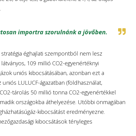
.
tosan importra szorulnánk a jövőben.
 stratégia éghajlati szempontból nem lesz
 látványos, 109 millió CO2-egyenértéknyi
ázok uniós kibocsátásában, azonban ezt a
z uniós LULUCF-ágazatban (földhasználat,
 CO2-tárolás 50 millió tonna CO2-egyenértékkel
armadik országokba áthelyezése. Utóbbi önmagában
egházhatásúgáz-kibocsátást eredményezne.
mezőgazdasági kibocsátások tényleges