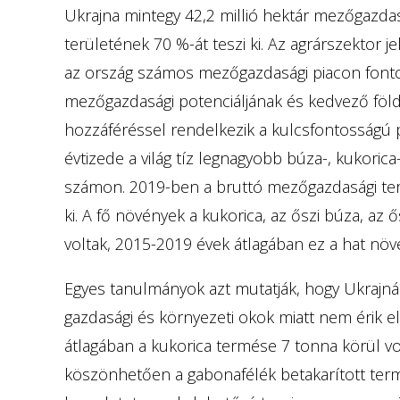
Ukrajna mintegy 42,2 millió hektár mezőgazdasá
területének 70 %-át teszi ki. Az agrárszektor j
az ország számos mezőgazdasági piacon fonto
mezőgazdasági potenciáljának és kedvező földr
hozzáféréssel rendelkezik a kulcsfontosságú 
évtizede a világ tíz legnagyobb búza-, kukorica
számon. 2019-ben a bruttó mezőgazdasági ter
ki. A fő növények a kukorica, az őszi búza, az 
voltak, 2015-2019 évek átlagában ez a hat növén
Egyes tanulmányok azt mutatják, hogy Ukraj
gazdasági és környezeti okok miatt nem érik 
átlagában a kukorica termése 7 tonna körül vo
köszönhetően a gabonafélék betakarított ter