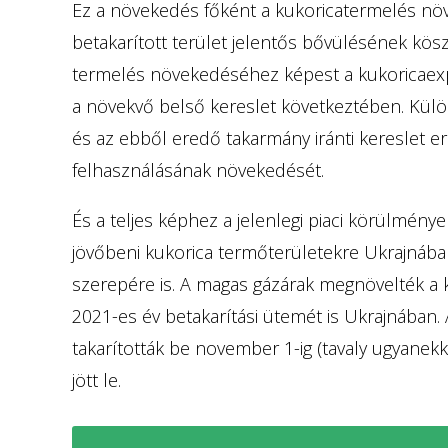
Ez a növekedés főként a kukoricatermelés nö
betakarított terület jelentős bővülésének kö
termelés növekedéséhez képest a kukoricaex
a növekvő belső kereslet következtében. Külö
és az ebből eredő takarmány iránti kereslet e
felhasználásának növekedését.
És a teljes képhez a jelenlegi piaci körülménye
jövőbeni kukorica termőterületekre Ukrajnában
szerepére is. A magas gázárak megnövelték a ku
2021-es év betakarítási ütemét is Ukrajnában.
takarították be november 1-ig (tavaly ugyanekk
jött le.