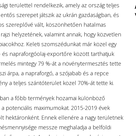
gi területtel rendelkezik, amely az ország teljes
az égető kérdés:
elentős szerepet játszik az ukrán gazdaságban, és
s szereplővé vált, köszönhetően hatalmas
ajzi helyzetének, valamint annak, hogy közvetlen
piacokhoz. Keleti szomszédunkat már közel egy
- és napraforgóolaj-exportőre között tarthatjuk
melés mintegy 79 %-át a növénytermesztés tette
őszi árpa, a napraforgó, a szójabab és a repce
y a teljes szántóterület közel 70%-át tette ki.
nában a főbb termények hozamai különböző
el a potenciális maximumokat. 2015-2019 évek
lt hektáronként. Ennek ellenére a nagy területnek
mésmennyisége messze meghaladja a belföldi