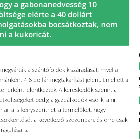
hogy a gabonanedvesség 10
tsége elérte a 40 dollárt
molgatásokba bocsátkoztak, nem
ni a kukoricát.
gvárták a szántóföldek kiszáradását, mivel a
gmo-val sze
ánként 4-6 dollár megtakarítást jelent. Emellett a
teherként jelentkeztek. A kereskedők szerint a
etköltségeket pedig a gazdálkodók viselik, ami
 arra is kényszerítheti a termelőket, hogy
a kukoricatermel
 csökkentését a következő szezonban, és erre csak
rágulása is.