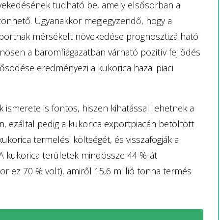
vekedésének tudható be, amely elsősorban a
szönhető. Ugyanakkor megjegyzendő, hogy a
portnak mérsékelt növekedése prognosztizálható
nösen a baromfiágazatban várható pozitív fejlődés
rősödése eredményezi a kukorica hazai piaci
k ismerete is fontos, hiszen kihatással lehetnek a
, ezáltal pedig a kukorica exportpiacán betöltött
korica termelési költségét, és visszafogják a
 A kukorica területek mindössze 44 %-át
or ez 70 % volt), amiről 15,6 millió tonna termés