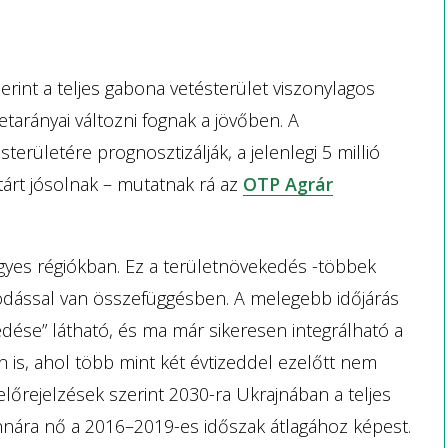
rint a teljes gabona vetésterület viszonylagos
etarányai változni fognak a jövőben. A
területére prognosztizálják, a jelenlegi 5 millió
ktárt jósolnak – mutatnak rá az
OTP Agrár
 egyes régiókban. Ez a területnövekedés -többek
kodással van összefüggésben. A melegebb időjárás
edése” látható, és ma már sikeresen integrálható a
 is, ahol több mint két évtizeddel ezelőtt nem
lőrejelzések szerint 2030-ra Ukrajnában a teljes
onnára nő a 2016–2019-es időszak átlagához képest.