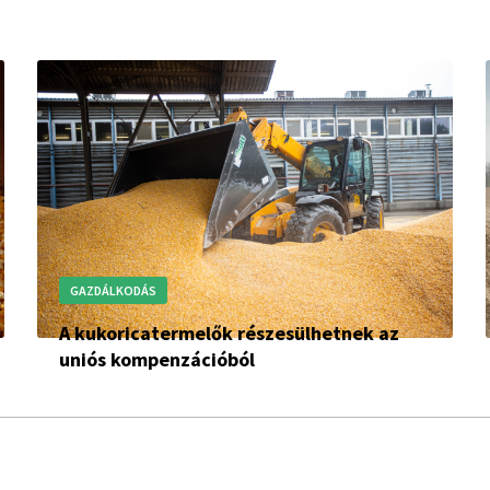
GAZDÁLKODÁS
A kukoricatermelők részesülhetnek az
uniós kompenzációból