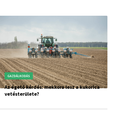
GAZDÁLKODÁS
Az égető kérdés: mekkora lesz a kukorica
vetésterülete?