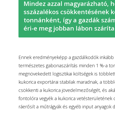
Mindez azzal magyarázható, 
sszázalékos csökkentésének köl
tonnánként, így a gazdák szá
éri-e meg jobban lábon száríta
Ennek eredményeképp a gazdálkodók inkább me
természetes gabonaszárítás minden 1 %-a tonn
megnövekedett logisztikai költségek is többlet
kukorica exportárai stabilak maradnak, a többl
csökkenti a kukorica jövedelmezőségét, és akár
fontolóra vegyék a kukorica vetésterületének
ráerősít a műtrágyák és egyéb input anyagok d