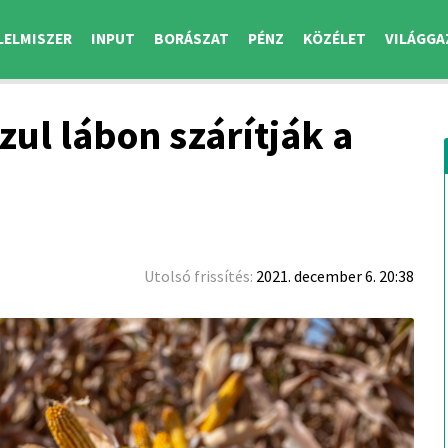
LELMISZER
INPUT
BORÁSZAT
PÉNZ
KÖZÉLET
VILÁGGA
zul lábon szárítják a
Utolsó frissítés:
2021. december 6. 20:38