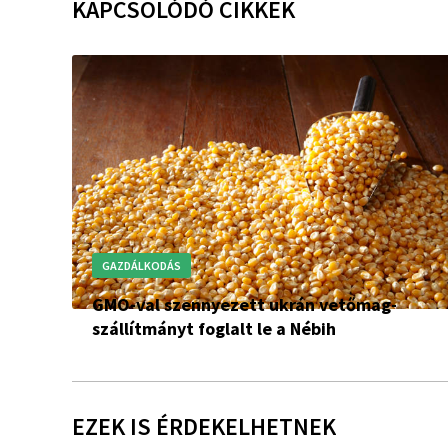
KAPCSOLÓDÓ CIKKEK
GAZDÁLKODÁS
GMO-val szennyezett ukrán vetőmag-
szállítmányt foglalt le a Nébih
EZEK IS ÉRDEKELHETNEK