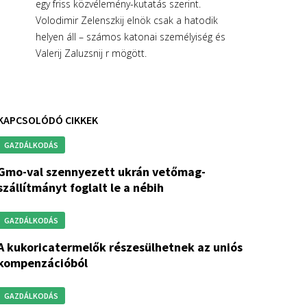
egy friss közvélemény-kutatás szerint.
Volodimir Zelenszkij elnök csak a hatodik
helyen áll – számos katonai személyiség és
Valerij Zaluzsnij r mögött.
KAPCSOLÓDÓ CIKKEK
GAZDÁLKODÁS
nnyezett ukrán vetőmag-
szállítmányt foglalt le a nébih
GAZDÁLKODÁS
ők részesülhetnek az uniós
kompenzációból
GAZDÁLKODÁS