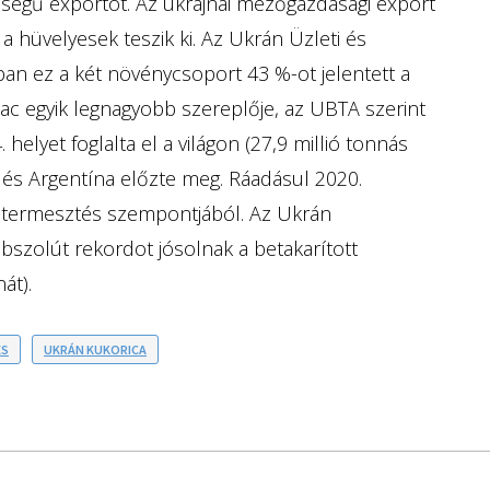
iségű exportot. Az ukrajnai mezőgazdasági export
 hüvelyesek teszik ki. Az Ukrán Üzleti és
an ez a két növénycsoport 43 %-ot jelentett a
ac egyik legnagyobb szereplője, az UBTA szerint
helyet foglalta el a világon (27,9 millió tonnás
a és Argentína előzte meg. Ráadásul 2020.
atermesztés szempontjából. Az Ukrán
bszolút rekordot jósolnak a betakarított
át).
ÉS
UKRÁN KUKORICA