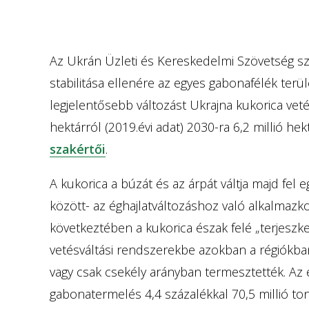
Az Ukrán Üzleti és Kereskedelmi Szövetség sze
stabilitása ellenére az egyes gabonafélék terül
legjelentősebb változást Ukrajna kukorica vetés
hektárról (2019.évi adat) 2030-ra 6,2 millió he
szakértői
.
A kukorica a búzát és az árpát váltja majd fel
között- az éghajlatváltozáshoz való alkalmaz
következtében a kukorica észak felé „terjeszk
vetésváltási rendszerekbe azokban a régiókban
vagy csak csekély arányban termesztették. Az e
gabonatermelés 4,4 százalékkal 70,5 millió t