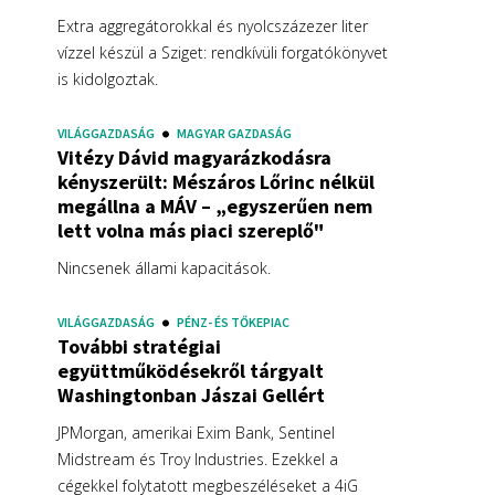
Extra aggregátorokkal és nyolcszázezer liter
vízzel készül a Sziget: rendkívüli forgatókönyvet
is kidolgoztak.
VILÁGGAZDASÁG
MAGYAR GAZDASÁG
Vitézy Dávid magyarázkodásra
kényszerült: Mészáros Lőrinc nélkül
megállna a MÁV – „egyszerűen nem
lett volna más piaci szereplő"
Nincsenek állami kapacitások.
VILÁGGAZDASÁG
PÉNZ- ÉS TŐKEPIAC
További stratégiai
együttműködésekről tárgyalt
Washingtonban Jászai Gellért
JPMorgan, amerikai Exim Bank, Sentinel
Midstream és Troy Industries. Ezekkel a
cégekkel folytatott megbeszéléseket a 4iG