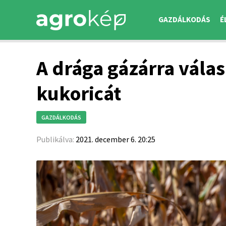
GAZDÁLKODÁS
É
A drága gázárra válas
kukoricát
GAZDÁLKODÁS
Publikálva:
2021. december 6. 20:25