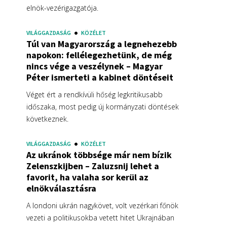
elnök-vezérigazgatója.
VILÁGGAZDASÁG
KÖZÉLET
Túl van Magyarország a legnehezebb
napokon: fellélegezhetünk, de még
nincs vége a veszélynek – Magyar
Péter ismerteti a kabinet döntéseit
Véget ért a rendkívüli hőség legkritikusabb
időszaka, most pedig új kormányzati döntések
következnek.
VILÁGGAZDASÁG
KÖZÉLET
Az ukránok többsége már nem bízik
Zelenszkijben – Zaluzsnij lehet a
favorit, ha valaha sor kerül az
elnökválasztásra
A londoni ukrán nagykövet, volt vezérkari főnök
vezeti a politikusokba vetett hitet Ukrajnában