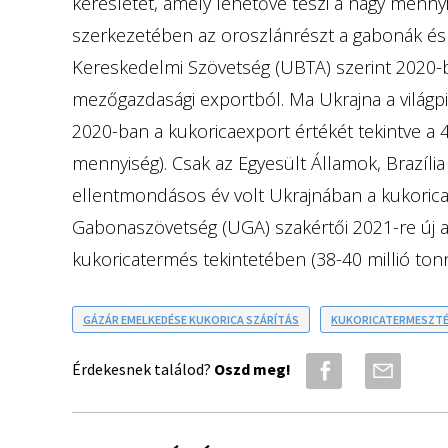
keresletet, amely lehetővé teszi a nagy menny
szerkezetében az oroszlánrészt a gabonák és a
Kereskedelmi Szövetség (UBTA) szerint 2020-b
mezőgazdasági exportból. Ma Ukrajna a világpi
2020-ban a kukoricaexport értékét tekintve a 4. 
mennyiség). Csak az Egyesült Államok, Brazíli
ellentmondásos év volt Ukrajnában a kukoric
Gabonaszövetség (UGA) szakértői 2021-re új a
kukoricatermés tekintetében (38-40 millió tonn
GÁZÁR EMELKEDÉSE KUKORICA SZÁRÍTÁS
KUKORICATERMESZT
Érdekesnek találod?
Oszd meg!