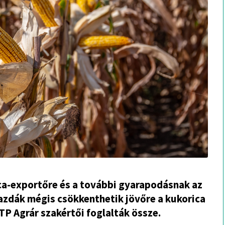
ca-exportőre és a további gyarapodásnak az
gazdák mégis csökkenthetik jövőre a kukorica
TP Agrár szakértői foglalták össze.