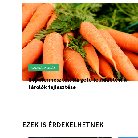
GAZDÁLKODÁS
Répatermesztés: sürgető feladat lett a
tárolók fejlesztése
EZEK IS ÉRDEKELHETNEK