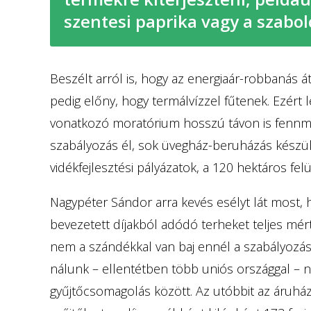
szentesi paprika vagy a szabol
Beszélt arról is, hogy az energiaár-robbanás á
pedig előny, hogy termálvízzel fűtenek. Ezért 
vonatkozó moratórium hosszú távon is fennma
szabályozás él, sok üvegház-beruházás készült
vidékfejlesztési pályázatok, a 120 hektáros fel
Nagypéter Sándor arra kevés esélyt lát most, h
bevezetett díjakból adódó terheket teljes mér
nem a szándékkal van baj ennél a szabályozásn
nálunk – ellentétben több uniós országgal – n
gyűjtőcsomagolás között. Az utóbbit az áruházl