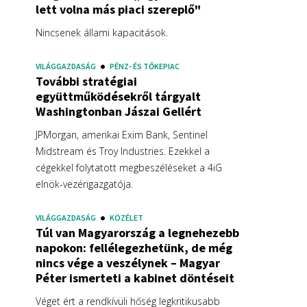
lett volna más piaci szereplő"
Nincsenek állami kapacitások.
VILÁGGAZDASÁG
PÉNZ- ÉS TŐKEPIAC
További stratégiai
együttműködésekről tárgyalt
Washingtonban Jászai Gellért
JPMorgan, amerikai Exim Bank, Sentinel
Midstream és Troy Industries. Ezekkel a
cégekkel folytatott megbeszéléseket a 4iG
elnök-vezérigazgatója.
VILÁGGAZDASÁG
KÖZÉLET
Túl van Magyarország a legnehezebb
napokon: fellélegezhetünk, de még
nincs vége a veszélynek – Magyar
Péter ismerteti a kabinet döntéseit
Véget ért a rendkívüli hőség legkritikusabb