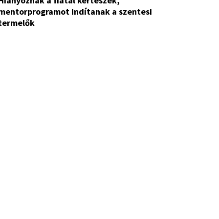
 a fiatal kertészek,
mentorprogramot indítanak a szentesi
termelők