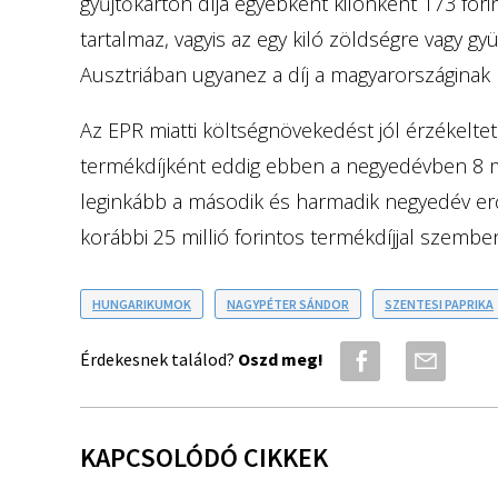
gyűjtőkarton díja egyébként kilónként 173 forin
tartalmaz, vagyis az egy kiló zöldségre vagy gyü
Ausztriában ugyanez a díj a magyarországinak 
Az EPR miatti költségnövekedést jól érzékelte
termékdíjként eddig ebben a negyedévben 8 milli
leginkább a második és harmadik negyedév erős
korábbi 25 millió forintos termékdíjjal szemben 
HUNGARIKUMOK
NAGYPÉTER SÁNDOR
SZENTESI PAPRIKA
Érdekesnek találod?
Oszd meg!
KAPCSOLÓDÓ CIKKEK