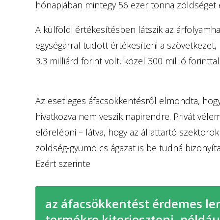
hónapjában mintegy 56 ezer tonna zöldséget é
A külföldi értékesítésben látszik az árfolyamh
egységárral tudott értékesíteni a szövetkezet,
3,3 milliárd forint volt, közel 300 millió forin
Az esetleges áfacsökkentésről elmondta, hogy
hivatkozva nem veszik napirendre. Privát vél
előrelépni – látva, hogy az állattartó szektor
zöldség-gyümölcs ágazat is be tudná bizonyíta
Ezért szerinte
az áfacsökkentést érdemes le
termékre kiterjeszteni, példá