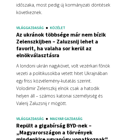
időszaka, most pedig új kormányzati döntések
következnek.
VILÁGGAZDASÁG
KÖZÉLET
Az ukránok többsége már nem bízik
Zelenszkijben – Zaluzsnij lehet a
favorit, ha valaha sor kerül az
elnökválasztásra
A londoni ukrán nagykövet, volt vezérkari főnök
vezeti a politikusokba vetett hitet Ukrajnában
egy friss közvélemény-kutatás szerint.
Volodimir Zelenszkij elnök csak a hatodik
helyen áll – számos katonai személyiség és
Valerij Zaluzsnij r mögött.
VILÁGGAZDASÁG
MAGYAR GAZDASÁG
Repült a gigabírság BYD-nek –
„Magyarországon a törvények
mindenkire ugyanúgy vonatkoznak"