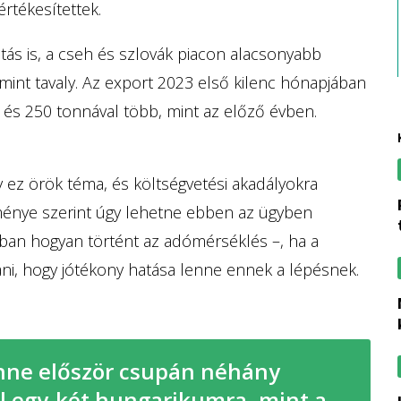
rtékesítettek.
atás is, a cseh és szlovák piacon alacsonyabb
 mint tavaly. Az export 2023 első kilenc hónapjában
ttal és 250 tonnával több, mint az előző évben.
 ez örök téma, és költségvetési akadályokra
répatermeszté
eménye szerint úgy lehetne ebben az ügyben
okban hogyan történt az adómérséklés –, ha a
ni, hogy jótékony hatása lenne ennek a lépésnek.
meg kellett 
nne először csupán néhány
ul egy-két hungarikumra, mint a