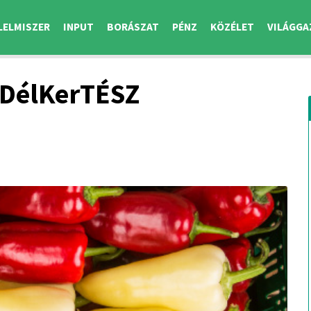
LELMISZER
INPUT
BORÁSZAT
PÉNZ
KÖZÉLET
VILÁGGA
 DélKerTÉSZ