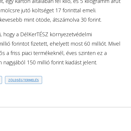
t, egy karton általában fél kiló, és 5 kilogramm árut
mölcsre jutó költséget 17 forinttal emeli.
kevesebb mint ötöde, átszámolva 30 forint.
ti, hogy a DélKerTÉSZ környezetvédelmi
ó forintot fizetett, ehelyett most 60 milliót. Mivel
 a friss piaci termékeknél, éves szinten ez a
nagyjából 150 millió forint kiadást jelent.
ZÖLDSÉGTERMELÉS