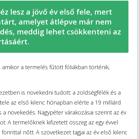
 lesz a jövő év első fele, mert
határt, amelyet átlépve már nem
rdés, meddig lehet csökkenteni az
rtásáért.
amikor a termelés fűtött fóliákban történik,
zetben is növekedni tudott: a zöldségfélék és a
le az első kilenc hónapban elérte a 19 milliárd
os a növekedés. Nagypéter várakozásai szerint az év
tot. A termelőknek kifizetett összeg az egy évvel
rinttal nőtt. A szövetkezet tagjai az év első kilenc