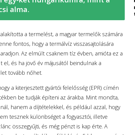
hiányoznak
csi alma.
talakította a termelést, a magyar termelők számára
lenne fontos, hogy a termálvíz visszasajtolására
radjon. Az elmúlt csaknem tíz évben, amióta ez a
 el, és ha jövő év májusától beindulnak a
ület tovább nőhet.
ogy a kiterjesztett gyártói felelősség (EPR) címén
tékben be tudják építeni az árakba. Mint mondta,
ál, hanem a díjtételekkel, és például azzal, hogy
em tesznek különbséget a fogyasztói, illetve
ánc összegyűjti, és még pénzt is kap érte. A