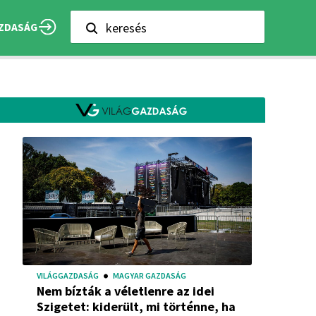
keresés
ZDASÁG
VILÁGGAZDASÁG
MAGYAR GAZDASÁG
Nem bízták a véletlenre az idei
Szigetet: kiderült, mi történne, ha