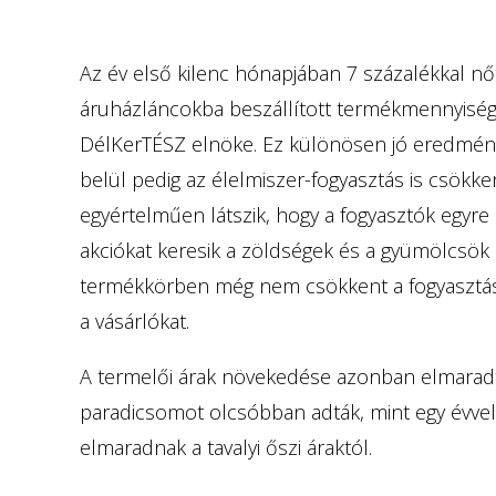
Az év első kilenc hónapjában 7 százalékkal nőt
áruházláncokba beszállított termékmennyiség
DélKerTÉSZ elnöke. Ez különösen jó eredmény
belül pedig az élelmiszer-fogyasztás is csökke
egyértelműen látszik, hogy a fogyasztók egyr
akciókat keresik a zöldségek és a gyümölcsök
termékkörben még nem csökkent a fogyasztás,
a vásárlókat.
A termelői árak növekedése azonban elmaradt a
paradicsomot olcsóbban adták, mint egy évvel k
elmaradnak a tavalyi őszi áraktól.