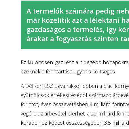
A termelők számára pedig nehéz
már közelítik azt a lélektani 
gazdaságos a termelés, így ké
árakat a fogyasztás szinten ta
Ez különösen igaz lesz a hidegebb hónapokra, 
ezeknek a fenntartása ugyanis költséges.
A DélKerTÉSZ ugyanakkor ebben a piaci környe
gyümölcsök értékesítéséből származó árbevéte
forintot, éves összevetésben 4 milliárd forint
végére az árbevétel elérheti a 22 milliárd forin
korábbihoz képest összességében 3,5 milliárd fo