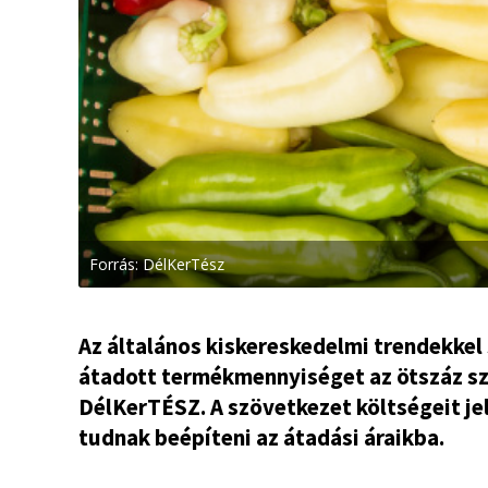
Forrás: DélKerTész
Az általános kiskereskedelmi trendekke
átadott termékmennyiséget az ötszáz s
DélKerTÉSZ. A szövetkezet költségeit j
tudnak beépíteni az átadási áraikba.