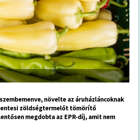
l szembemenve, növelte az áruházláncoknak
zentesi zöldségtermelőt tömörítő
elentősen megdobta az EPR-díj, amit nem