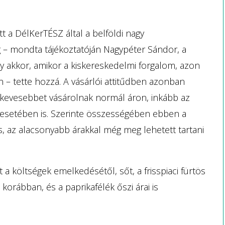
t a DélKerTÉSZ által a belföldi nagy
 – mondta tájékoztatóján Nagypéter Sándor, a
 akkor, amikor a kiskereskedelmi forgalom, azon
n – tette hozzá. A vásárlói attitűdben azonban
e kevesebbet vásárolnak normál áron, inkább az
 esetében is. Szerinte összességében ebben a
 az alacsonyabb árakkal még meg lehetett tartani
 költségek emelkedésétől, sőt, a frisspiaci fürtös
orábban, és a paprikafélék őszi árai is