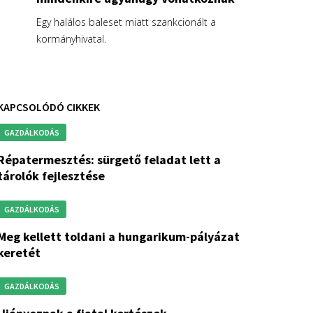
Egy halálos baleset miatt szankcionált a
kormányhivatal.
KAPCSOLÓDÓ CIKKEK
GAZDÁLKODÁS
s: sürgető feladat lett a
tárolók fejlesztése
GAZDÁLKODÁS
toldani a hungarikum-pályázat
keretét
GAZDÁLKODÁS