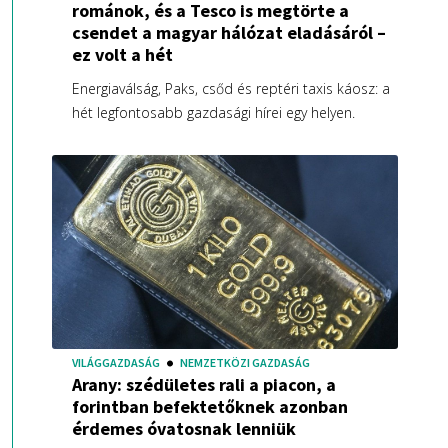
románok, és a Tesco is megtörte a
csendet a magyar hálózat eladásáról –
ez volt a hét
Energiaválság, Paks, csőd és reptéri taxis káosz: a
hét legfontosabb gazdasági hírei egy helyen.
VILÁGGAZDASÁG
NEMZETKÖZI GAZDASÁG
Arany: szédületes rali a piacon, a
forintban befektetőknek azonban
érdemes óvatosnak lenniük