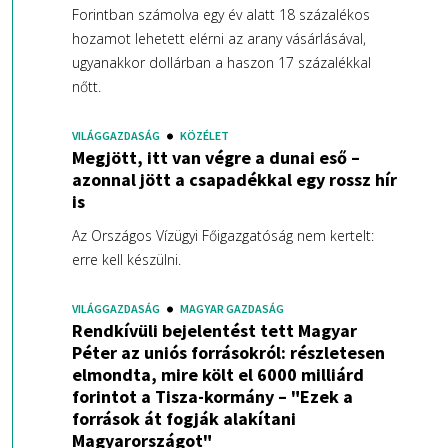
Forintban számolva egy év alatt 18 százalékos
hozamot lehetett elérni az arany vásárlásával,
ugyanakkor dollárban a haszon 17 százalékkal
nőtt.
VILÁGGAZDASÁG
KÖZÉLET
Megjött, itt van végre a dunai eső –
azonnal jött a csapadékkal egy rossz hír
is
Az Országos Vízügyi Főigazgatóság nem kertelt:
erre kell készülni.
VILÁGGAZDASÁG
MAGYAR GAZDASÁG
Rendkívüli bejelentést tett Magyar
Péter az uniós forrásokról: részletesen
elmondta, mire költ el 6000 milliárd
forintot a Tisza-kormány – "Ezek a
források át fogják alakítani
Magyarországot"