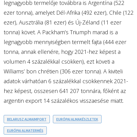
legnagyobb termelője továbbra is Argentína (522
ezer tonna), amelyet Dél-Afrika (492 ezer), Chile (122
ezer), Ausztrália (81 ezer) és Új-Zéland (11 ezer
tonna) követ. A Packham’s Triumph marad is a
legnagyobb mennyiségben termelt fajta (444 ezer
tonna, annak ellenére, hogy 2021-hez képest a
volumen 4 százalékkal csökken), ezt követi a
Williams’ bon chrétien (306 ezer tonna). A kiviteli
adatok várhatóan 6 százalékkal csökkennek 2021-
hez képest, összesen 641 207 tonnára, főként az
argentin export 14 százalékos visszaesése miatt.
BELARUSZ ALMAIMPORT
EURÓPAI ALMAKÉSZLETEK
EURÓPAI ALMATERMÉS