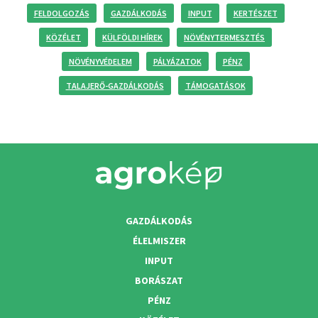
FELDOLGOZÁS
GAZDÁLKODÁS
INPUT
KERTÉSZET
KÖZÉLET
KÜLFÖLDI HÍREK
NÖVÉNYTERMESZTÉS
NÖVÉNYVÉDELEM
PÁLYÁZATOK
PÉNZ
TALAJERŐ-GAZDÁLKODÁS
TÁMOGATÁSOK
GAZDÁLKODÁS
ÉLELMISZER
INPUT
BORÁSZAT
PÉNZ