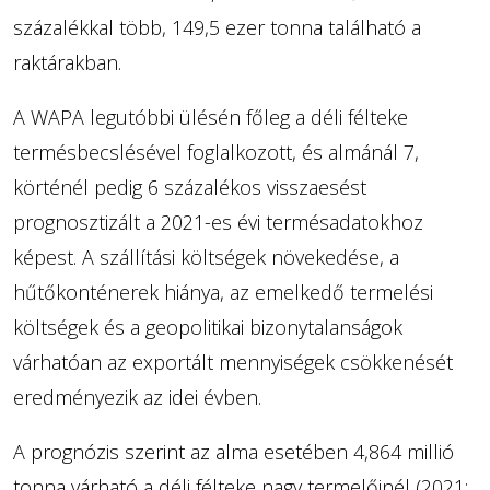
százalékkal több, 149,5 ezer tonna található a
raktárakban.
A WAPA legutóbbi ülésén főleg a déli félteke
termésbecslésével foglalkozott, és almánál 7,
körténél pedig 6 százalékos visszaesést
prognosztizált a 2021-es évi termésadatokhoz
képest. A szállítási költségek növekedése, a
hűtőkonténerek hiánya, az emelkedő termelési
költségek és a geopolitikai bizonytalanságok
várhatóan az exportált mennyiségek csökkenését
eredményezik az idei évben.
A prognózis szerint az alma esetében 4,864 millió
tonna várható a déli félteke nagy termelőinél (2021: