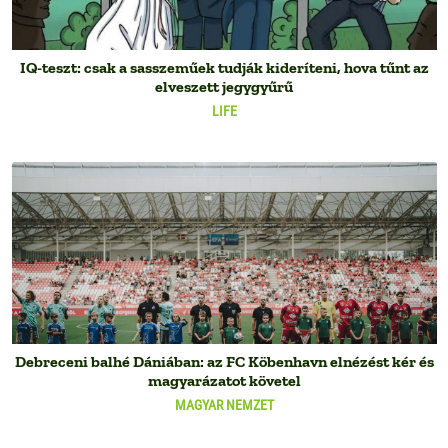
IQ-teszt: csak a sasszeműek tudják kideríteni, hova tűnt az
elveszett jegygyűrű
LIFE
Debreceni balhé Dániában: az FC Köbenhavn elnézést kér és
magyarázatot követel
MAGYAR NEMZET