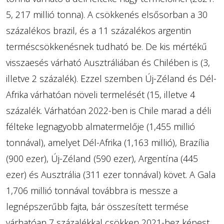
5, 217 millió tonna). A csökkenés elsősorban a 30
százalékos brazil, és a 11 százalékos argentin
terméscsökkenésnek tudható be. De kis mértékű
visszaesés várható Ausztráliában és Chilében is (3,
illetve 2 százalék). Ezzel szemben Új-Zéland és Dél-
Afrika várhatóan növeli termelését (15, illetve 4
százalék. Várhatóan 2022-ben is Chile marad a déli
félteke legnagyobb almatermelője (1,455 millió
tonnával), amelyet Dél-Afrika (1,163 millió), Brazília
(900 ezer), Új-Zéland (590 ezer), Argentína (445
ezer) és Ausztrália (311 ezer tonnával) követ. A Gala
1,706 millió tonnával továbbra is messze a
legnépszerűbb fajta, bár összesített termése
várhatóan 7 százalékkal csökken 2021-hez képest.