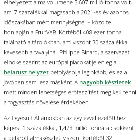
elhelyezett alma volumene 3,607 millió tonna volt,
ami 7 százalékkal magasabb a 2021-es év azonos
időszakában mért mennyiségnél – közölte
honlapján a FruitVeB. Körtéből 408 ezer tonna
található a tárolókban, ami viszont 30 százalékkal
kevesebb a tavalyinál. Philippe Binard, a szervezet
elnöke szerint az európai piacokat jelenleg a
belarusz helyzet
befolyásolja leginkább, és ez a
jövőben sem lesz másként. A
nagyobb készletek
miatt minden lehetséges erőfeszítést meg kell tenni
a fogyasztás növelése érdekében.
Az Egyesült Államokban az egy évvel ezelőttihez
képest 1 százalékkal, 1,478 millió tonnára csökkent
a betárolt almakészlet, viszont körtéből 32