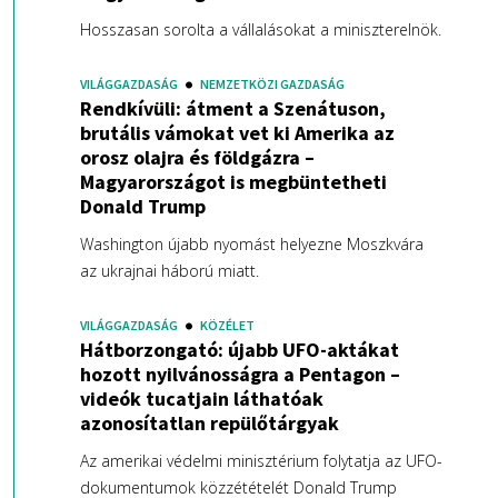
Hosszasan sorolta a vállalásokat a miniszterelnök.
VILÁGGAZDASÁG
NEMZETKÖZI GAZDASÁG
Rendkívüli: átment a Szenátuson,
brutális vámokat vet ki Amerika az
orosz olajra és földgázra –
Magyarországot is megbüntetheti
Donald Trump
Washington újabb nyomást helyezne Moszkvára
az ukrajnai háború miatt.
VILÁGGAZDASÁG
KÖZÉLET
Hátborzongató: újabb UFO-aktákat
hozott nyilvánosságra a Pentagon –
videók tucatjain láthatóak
azonosítatlan repülőtárgyak
Az amerikai védelmi minisztérium folytatja az UFO-
dokumentumok közzétételét Donald Trump