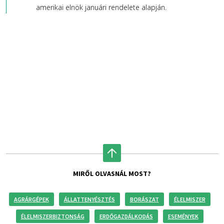
amerikai elnök januári rendelete alapján.
MIRŐL OLVASNÁL MOST?
AGRÁRGÉPEK
ÁLLATTENYÉSZTÉS
BORÁSZAT
ÉLELMISZER
ÉLELMISZERBIZTONSÁG
ERDŐGAZDÁLKODÁS
ESEMÉNYEK