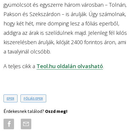
gyümölcsöt és egyszerre három városban – Tolnán,
Pakson és Szekszárdon – is árulják. Úgy számolnak,
hogy két hét, mire dömping lesz a fóliás eperből,
addigra az árak is szelídülnek majd. Jelenleg fél kilós
kiszerelésben árulják, kilóját 2400 forintos áron, ami
a tavalyinál olcsóbb.
A teljes cikk a
Teol.hu oldalán olvasható
.
EPER
FÓLIÁS EPER
Érdekesnek találod?
Oszd meg!