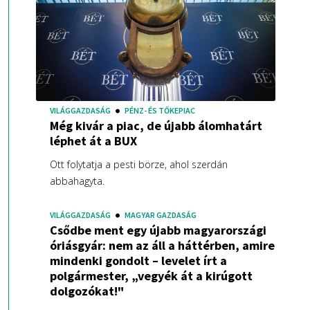
VILÁGGAZDASÁG
PÉNZ- ÉS TŐKEPIAC
Még kivár a piac, de újabb álomhatárt
léphet át a BUX
Ott folytatja a pesti börze, ahol szerdán
abbahagyta.
VILÁGGAZDASÁG
MAGYAR GAZDASÁG
Csődbe ment egy újabb magyarországi
óriásgyár: nem az áll a háttérben, amire
mindenki gondolt – levelet írt a
polgármester, „vegyék át a kirúgott
dolgozókat!"