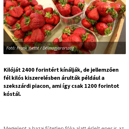
Fotó: Frank Yvette / Délmagyarország
Kilóját 2400 forintért kínálják, de jellemzően
fél kilós kiszerelésben árulták például a
szekszárdi piacon, ami így csak 1200 forintot
kóstál.
Megjelent a hazai fűtetlen fólia alatt érlelt eper is az