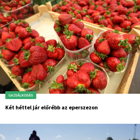
GAZDÁLKODÁS
Két héttel jár előrébb az eperszezon