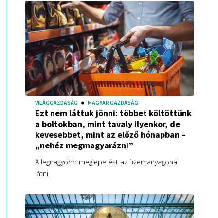
VILÁGGAZDASÁG
MAGYAR GAZDASÁG
Ezt nem láttuk jönni: többet költöttünk
a boltokban, mint tavaly ilyenkor, de
kevesebbet, mint az előző hónapban –
„nehéz megmagyarázni”
A legnagyobb meglepetést az üzemanyagonál
látni.