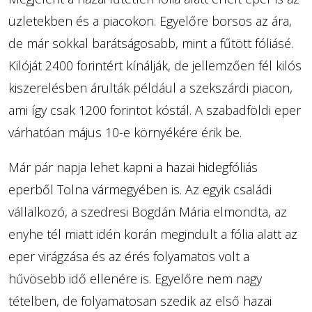
üzletekben és a piacokon. Egyelőre borsos az ára,
de már sokkal barátságosabb, mint a fűtött fóliásé.
Kilóját 2400 forintért kínálják, de jellemzően fél kilós
kiszerelésben árulták például a szekszárdi piacon,
ami így csak 1200 forintot kóstál. A szabadföldi eper
várhatóan május 10-e környékére érik be.
Már pár napja lehet kapni a hazai hidegfóliás
eperből Tolna vármegyében is. Az egyik családi
vállalkozó, a szedresi Bogdán Mária elmondta, az
enyhe tél miatt idén korán megindult a fólia alatt az
eper virágzása és az érés folyamatos volt a
hűvösebb idő ellenére is. Egyelőre nem nagy
tételben, de folyamatosan szedik az első hazai