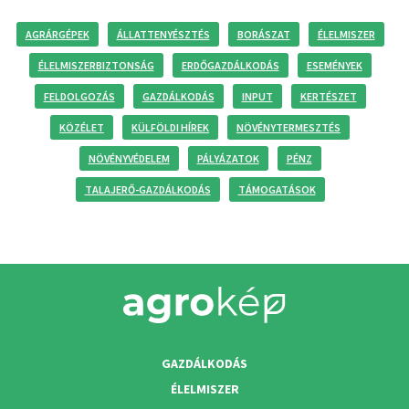
AGRÁRGÉPEK
ÁLLATTENYÉSZTÉS
BORÁSZAT
ÉLELMISZER
ÉLELMISZERBIZTONSÁG
ERDŐGAZDÁLKODÁS
ESEMÉNYEK
FELDOLGOZÁS
GAZDÁLKODÁS
INPUT
KERTÉSZET
KÖZÉLET
KÜLFÖLDI HÍREK
NÖVÉNYTERMESZTÉS
NÖVÉNYVÉDELEM
PÁLYÁZATOK
PÉNZ
TALAJERŐ-GAZDÁLKODÁS
TÁMOGATÁSOK
GAZDÁLKODÁS
ÉLELMISZER