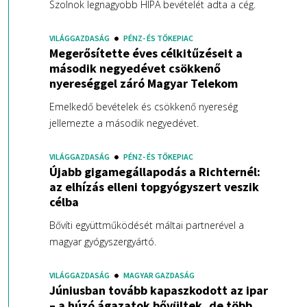
Szolnok legnagyobb HIPA bevételét adta a cég.
VILÁGGAZDASÁG
PÉNZ- ÉS TŐKEPIAC
Megerősítette éves célkitűzéseit a
második negyedévet csökkenő
nyereséggel záró Magyar Telekom
Emelkedő bevételek és csökkenő nyereség
jellemezte a második negyedévet.
VILÁGGAZDASÁG
PÉNZ- ÉS TŐKEPIAC
Újabb gigamegállapodás a Richternél:
az elhízás elleni topgyógyszert veszik
célba
Bővíti együttműködését máltai partnerével a
magyar gyógyszergyártó.
VILÁGGAZDASÁG
MAGYAR GAZDASÁG
Júniusban tovább kapaszkodott az ipar
– a húzó ágazatok bővültek, de több