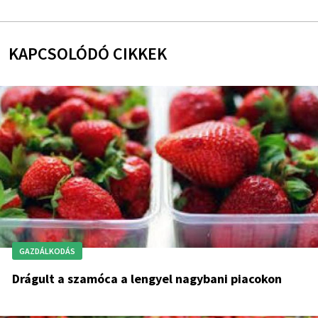
KAPCSOLÓDÓ CIKKEK
GAZDÁLKODÁS
Drágult a szamóca a lengyel nagybani piacokon