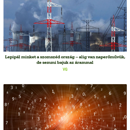
Lepipál minket a szomszéd ország – alig van naperőművük,
de semmi bajuk az árammal
VG