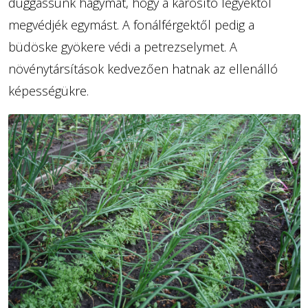
duggassunk hagymát, hogy a károsító legyektől
megvédjék egymást. A fonálférgektől pedig a
büdöske gyökere védi a petrezselymet. A
növénytársítások kedvezően hatnak az ellenálló
képességükre.