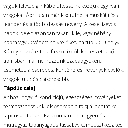
vágjuk le! Addig inkább ültessünk közéjük egynyári
virágokat! Áprilisban már kikerülhet a muskátli és a
leander és a többi dézsás növény. A kései fagyos
napok idején azonban takarjuk le, vagy néhány
napra vigyük védett helyre őket, ha tudjuk. Ujhelyy
Károly hozzátette, a faiskolákból, kertészetekből
áprilisban már ne hozzunk szabadgyökerű
csemetét, a cserepes, konténeres növények évelők,
virágok, ültetése sikeresebb.
Tápdús talaj
Ahhoz, hogy jó kondíciójú, egészséges növényeket
termeszthessünk, elsősorban a talaj állapotát kell
tápdúsan tartani. Ez azonban nem egyenlő a
műtrágyás tápanyagdúsítással. A komposztkészítés