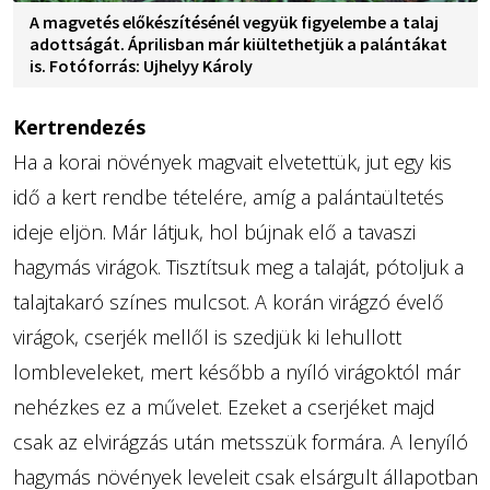
A magvetés előkészítésénél vegyük figyelembe a talaj
adottságát. Áprilisban már kiültethetjük a palántákat
is. Fotóforrás: Ujhelyy Károly
Kertrendezés
Ha a korai növények magvait elvetettük, jut egy kis
idő a kert rendbe tételére, amíg a palántaültetés
ideje eljön. Már látjuk, hol bújnak elő a tavaszi
hagymás virágok. Tisztítsuk meg a talaját, pótoljuk a
talajtakaró színes mulcsot. A korán virágzó évelő
virágok, cserjék mellől is szedjük ki lehullott
lombleveleket, mert később a nyíló virágoktól már
nehézkes ez a művelet. Ezeket a cserjéket majd
csak az elvirágzás után metsszük formára. A lenyíló
hagymás növények leveleit csak elsárgult állapotban