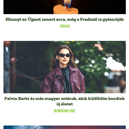
Elhunyt az Újpest ismert arca, még a Fradinál is gyászolják
ORIGO
Palvin Barbi és más magyar sztárok, akik külföldön kezdtek
új életet
BORSONLINE