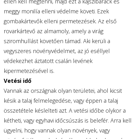
ellen kell megtenni, majd ezt a kajszibarack és
meggy monilía elleni védelme követi. Ezek
gombakártevők elleni permetezések. Az első
rovarkártevő az almamoly, amely a virág
sziromhullást követően támad. Aki kerüli a
vegyszeres növényvédelmet, az jó eséllyel
védekezhet áztatott csalán levének
kipermetezésével is.
Vetési idő
Vannak az országnak olyan területei, ahol kicsit
késik a talaj felmelegedése, vagy éppen a talaj
összetétele késlelteti azt. A vetési időbe olykor a
kétheti, vagy egyhavi időcsúszás is belefér. Arra kell
ügyelni, hogy vannak olyan növények, vagy