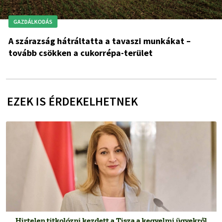
GAZDÁLKODÁS
A szárazság hátráltatta a tavaszi munkákat –
tovább csökken a cukorrépa-terület
EZEK IS ÉRDEKELHETNEK
Hirtelen titkolózni kezdett a Tisza a kegyelmi ügyekről