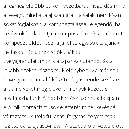
a legmegfelelőbb és környezetbarát megoldás mind
a levegő, mind a talaj számára. Ha valaki nem kíván
sokat foglalkozni a komposztálással, elegendő, ha
kétévenként kibontja a komposztálót és a már érett
komposztföldet használja fel az ágyások talajának
javítására. Beszerezhetők zsákos
trágyagranulátumok is a tápanyag utánpótlásra,
inkább ezeket részesítsük előnyben. Ma már sok
növénykondicionáló készítmény is rendelkezésre
áll, amelyeket még biokörülmények között is
alkalmazhatunk. A hobbikertész szerint a talajban
élő mikroorganizmusok életterét minél kevésbé
változtassuk. Például ásási forgatás helyett csak
lazítsuk a talajt ásóvillával. A szabadföldi vetés előtt