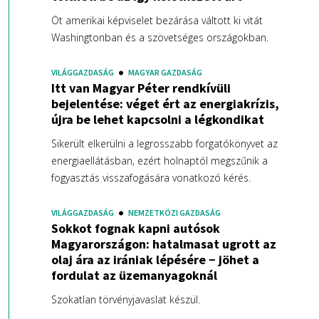
Öt amerikai képviselet bezárása váltott ki vitát
Washingtonban és a szövetséges országokban.
VILÁGGAZDASÁG
MAGYAR GAZDASÁG
Itt van Magyar Péter rendkívüli
bejelentése: véget ért az energiakrízis,
újra be lehet kapcsolni a légkondikat
Sikerült elkerülni a legrosszabb forgatókönyvet az
energiaellátásban, ezért holnaptól megszűnik a
fogyasztás visszafogására vonatkozó kérés.
VILÁGGAZDASÁG
NEMZETKÖZI GAZDASÁG
Sokkot fognak kapni autósok
Magyarországon: hatalmasat ugrott az
olaj ára az irániak lépésére − jöhet a
fordulat az üzemanyagoknál
Szokatlan törvényjavaslat készül.