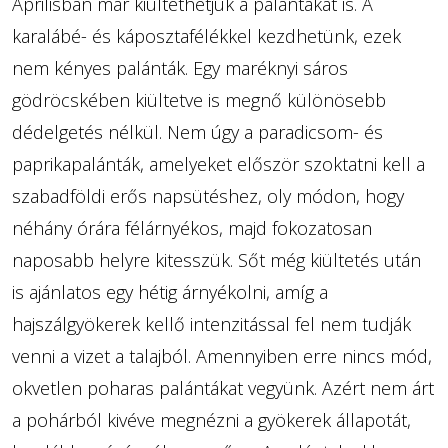
Áprilisban már kiültethetjük a palántákat is. A
karalábé- és káposztafélékkel kezdhetünk, ezek
nem kényes palánták. Egy maréknyi sáros
gödröcskében kiültetve is megnő különösebb
dédelgetés nélkül. Nem úgy a paradicsom- és
paprikapalánták, amelyeket először szoktatni kell a
szabadföldi erős napsütéshez, oly módon, hogy
néhány órára félárnyékos, majd fokozatosan
naposabb helyre kitesszük. Sőt még kiültetés után
is ajánlatos egy hétig árnyékolni, amíg a
hajszálgyökerek kellő intenzitással fel nem tudják
venni a vizet a talajból. Amennyiben erre nincs mód,
okvetlen poharas palántákat vegyünk. Azért nem árt
a pohárból kivéve megnézni a gyökerek állapotát,