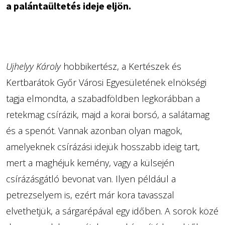
a palántaültetés ideje eljön.
Ujhelyy Károly
hobbikertész, a Kertészek és
Kertbarátok Győr Városi Egyesületének elnökségi
tagja elmondta, a szabadföldben legkorábban a
retekmag csírázik, majd a korai borsó, a salátamag
és a spenót. Vannak azonban olyan magok,
amelyeknek csírázási idejük hosszabb ideig tart,
mert a maghéjuk kemény, vagy a külsején
csírázásgátló bevonat van. Ilyen például a
petrezselyem is, ezért már kora tavasszal
elvethetjük, a sárgarépával egy időben. A sorok közé