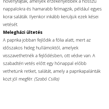
növényfajták, amelyek érzékenyebbek a hosszú
nappalokra és hamarabb felmagzik, például egyes
korai saláták. Ilyenkor inkább kerüljük ezek kései
vetését.
Melegházi ültetés
A paprika jobban fejlődik a fólia alatt, mert az
időszakos hideg hullámoktól, amelyek
visszavethetnék a fejlődésben, ott védve van. A
szabadtéri vetés előtt egy hónappal előbb
vethetünk retket, salátát, amely a paprikapalánták
közt jól megfér.
(Szabó Csilla)