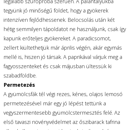
legalább szúrópróba szerűen. A palántalyukba
tegyünk jó minőségű földet, hogy a gyökerek
intenzíven fejlődhessenek. Belocsolás után két
hétig semmilyen tápoldatot ne használjunk, csak így
kapunk erőteljes gyökereket. A paradicsomot,
zellert kiültethetjük már április végén, akár egymás
mellé is, hiszen jó társak. A paprikával várjuk meg a
fagyosszenteket és csak májusban ültessük ki
szabadföldbe.
Permetezés
A gyümölcsfák tél végi rezes, kénes, olajos lemosó
permetezésével már egy jó lépést tettünk a
vegyszermentesebb gyümölcstermesztés felé. Az
első tavaszi növényvédelmet az őszibarack tafrina