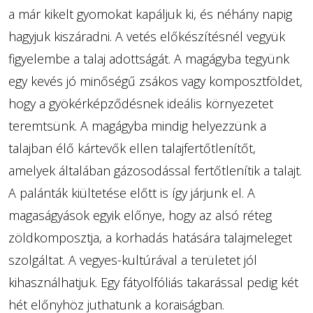
a már kikelt gyomokat kapáljuk ki, és néhány napig
hagyjuk kiszáradni. A vetés előkészítésnél vegyük
figyelembe a talaj adottságát. A magágyba tegyünk
egy kevés jó minőségű zsákos vagy komposztföldet,
hogy a gyökérképződésnek ideális környezetet
teremtsünk. A magágyba mindig helyezzünk a
talajban élő kártevők ellen talajfertőtlenítőt,
amelyek általában gázosodással fertőtlenítik a talajt.
A palánták kiültetése előtt is így járjunk el. A
magaságyások egyik előnye, hogy az alsó réteg
zöldkomposztja, a korhadás hatására talajmeleget
szolgáltat. A vegyes-kultúrával a területet jól
kihasználhatjuk. Egy fátyolfóliás takarással pedig két
hét előnyhöz juthatunk a koraiságban.