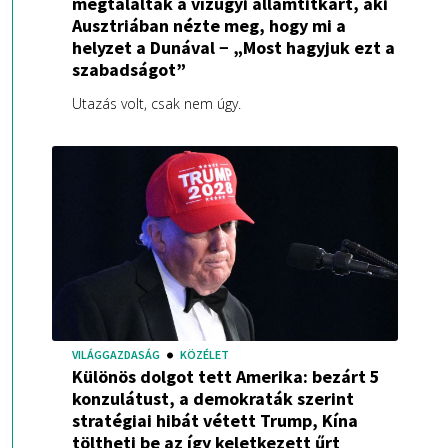
megtalálták a vízügyi államtitkárt, aki
Ausztriában nézte meg, hogy mi a
helyzet a Dunával − „Most hagyjuk ezt a
szabadságot”
Utazás volt, csak nem úgy.
VILÁGGAZDASÁG
KÖZÉLET
Különös dolgot tett Amerika: bezárt 5
konzulátust, a demokraták szerint
stratégiai hibát vétett Trump, Kína
töltheti be az így keletkezett űrt