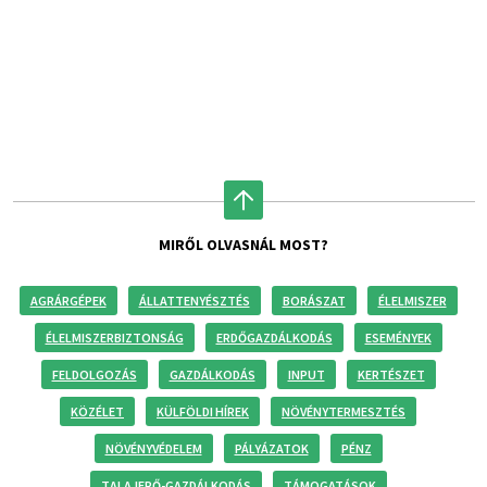
MIRŐL OLVASNÁL MOST?
AGRÁRGÉPEK
ÁLLATTENYÉSZTÉS
BORÁSZAT
ÉLELMISZER
ÉLELMISZERBIZTONSÁG
ERDŐGAZDÁLKODÁS
ESEMÉNYEK
FELDOLGOZÁS
GAZDÁLKODÁS
INPUT
KERTÉSZET
KÖZÉLET
KÜLFÖLDI HÍREK
NÖVÉNYTERMESZTÉS
NÖVÉNYVÉDELEM
PÁLYÁZATOK
PÉNZ
TALAJERŐ-GAZDÁLKODÁS
TÁMOGATÁSOK