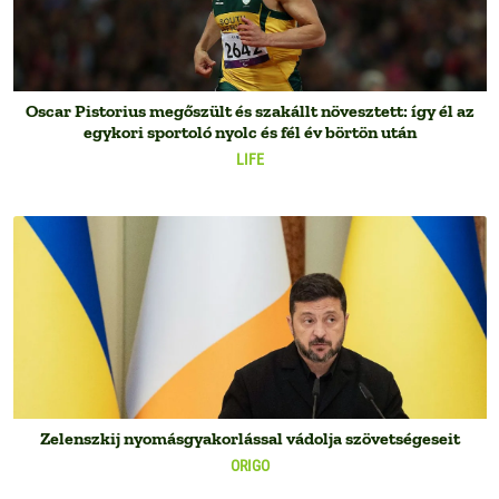
Oscar Pistorius megőszült és szakállt növesztett: így él az
egykori sportoló nyolc és fél év börtön után
LIFE
Zelenszkij nyomásgyakorlással vádolja szövetségeseit
ORIGO