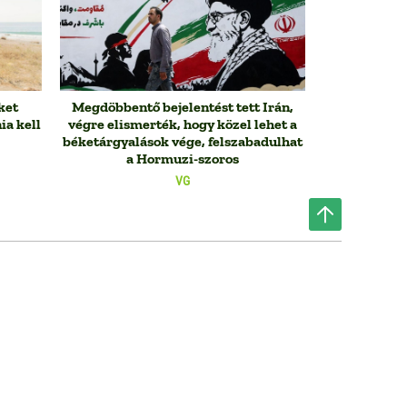
ket
Megdöbbentő bejelentést tett Irán,
ia kell
végre elismerték, hogy közel lehet a
béketárgyalások vége, felszabadulhat
a Hormuzi-szoros
VG