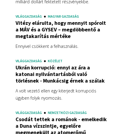
milliárd dollárt fektetett részvényekbe.
VILÁGGAZDASÁG
MAGYAR GAZDASÁG
Vitézy elárulta, hogy mennyit spórolt
a MÁV és a GYSEV – megdöbbentő a
megtakarítás mértéke
Ennyivel csökkent a felhasználás.
VILÁGGAZDASÁG
KÖZÉLET
Ukrán korrupció: ennyi az ára a
katonai nyilvántartásból való
törlésnek - Munkácsig érnek a szálak
A volt vezető ellen egy kiterjedt korrupciós
ügyben folyik nyomozás.
VILÁGGAZDASÁG
NEMZETKÖZI GAZDASÁG
Csodát tettek a románok - emelkedik
a Duna vízszintje, egyelőre
megmenekült az atomerőmű