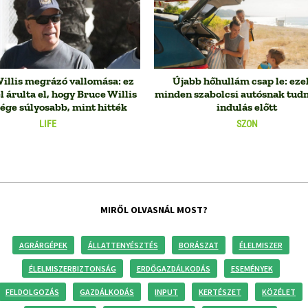
llis megrázó vallomása: ez
Újabb hőhullám csap le: eze
el árulta el, hogy Bruce Willis
minden szabolcsi autósnak tudn
ége súlyosabb, mint hitték
indulás előtt
LIFE
SZON
MIRŐL OLVASNÁL MOST?
AGRÁRGÉPEK
ÁLLATTENYÉSZTÉS
BORÁSZAT
ÉLELMISZER
ÉLELMISZERBIZTONSÁG
ERDŐGAZDÁLKODÁS
ESEMÉNYEK
FELDOLGOZÁS
GAZDÁLKODÁS
INPUT
KERTÉSZET
KÖZÉLET