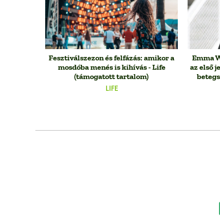
Fesztiválszezon és felfázás: amikor a
Emma Wi
mosdóba menés is kihívás - Life
az első j
(támogatott tartalom)
betegs
LIFE