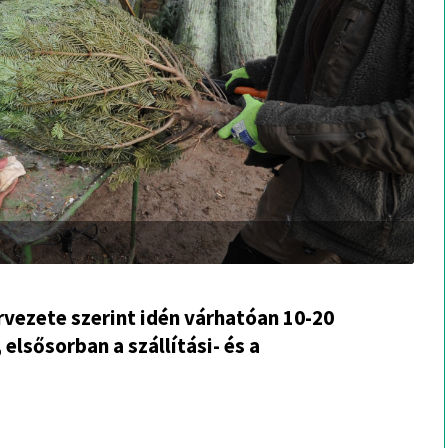
vezete szerint idén várhatóan 10-20
elsősorban a szállítási- és a