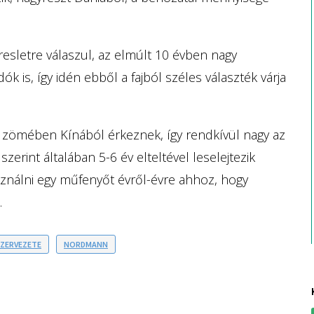
esletre válaszul, az elmúlt 10 évben nagy
 is, így idén ebből a fajból széles választék várja
k zömében Kínából érkeznek, így rendkívül nagy az
zerint általában 5-6 év elteltével leselejtezik
sználni egy műfenyőt évről-évre ahhoz, hogy
.
SZERVEZETE
NORDMANN