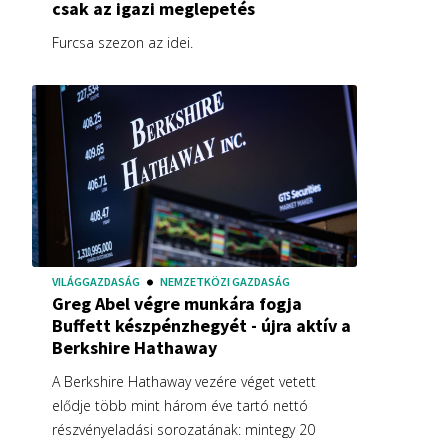
csak az igazi meglepetés
Furcsa szezon az idei.
VILÁGGAZDASÁG
NEMZETKÖZI GAZDASÁG
Greg Abel végre munkára fogja
Buffett készpénzhegyét - újra aktív a
Berkshire Hathaway
A Berkshire Hathaway vezére véget vetett
elődje több mint három éve tartó nettó
részvényeladási sorozatának: mintegy 20