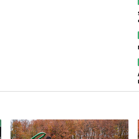
stabil és kiemelt t
az ültetvény