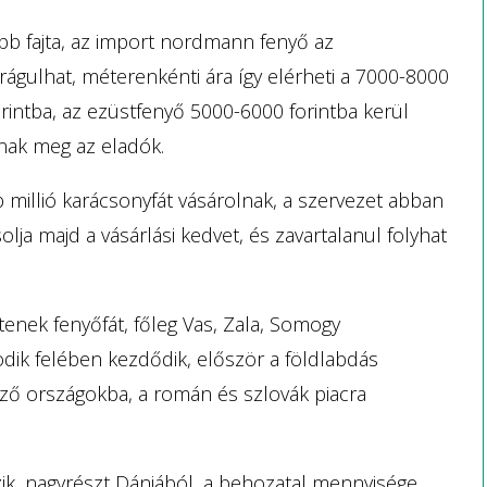
bb fajta, az import nordmann fenyő az
drágulhat, méterenkénti ára így elérheti a 7000-8000
rintba, az ezüstfenyő 5000-6000 forintba kerül
nak meg az eladók.
millió karácsonyfát vásárolnak, a szervezet abban
lja majd a vásárlási kedvet, és zavartalanul folyhat
nek fenyőfát, főleg Vas, Zala, Somogy
ik felében kezdődik, először a földlabdás
ező országokba, a román és szlovák piacra
k, nagyrészt Dániából, a behozatal mennyisége