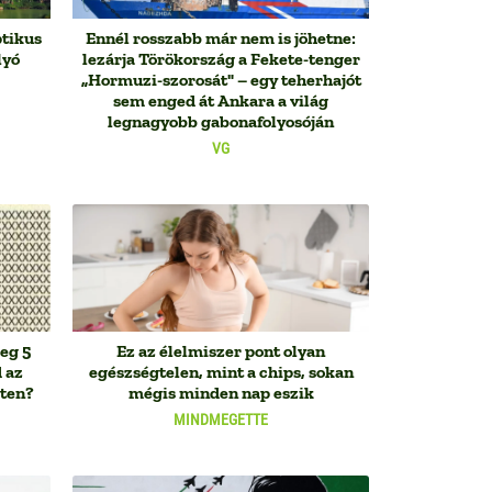
ptikus
Ennél rosszabb már nem is jöhetne:
lyó
lezárja Törökország a Fekete-tenger
„Hormuzi-szorosát" – egy teherhajót
sem enged át Ankara a világ
legnagyobb gabonafolyosóján
VG
eg 5
Ez az élelmiszer pont olyan
 az
egészségtelen, mint a chips, sokan
zten?
mégis minden nap eszik
MINDMEGETTE