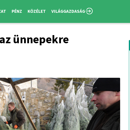
ZAT
PÉNZ
KÖZÉLET
VILÁGGAZDASÁG
 az ünnepekre