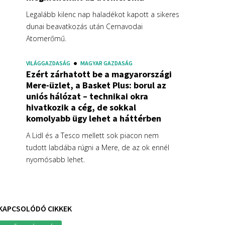
Legalább kilenc nap haladékot kapott a sikeres
dunai beavatkozás után Cernavodai
Atomerőmű.
VILÁGGAZDASÁG
MAGYAR GAZDASÁG
Ezért zárhatott be a magyarországi
Mere-üzlet, a Basket Plus: borul az
uniós hálózat – technikai okra
hivatkozik a cég, de sokkal
komolyabb ügy lehet a háttérben
A Lidl és a Tesco mellett sok piacon nem
tudott labdába rúgni a Mere, de az ok ennél
nyomósabb lehet.
KAPCSOLÓDÓ CIKKEK