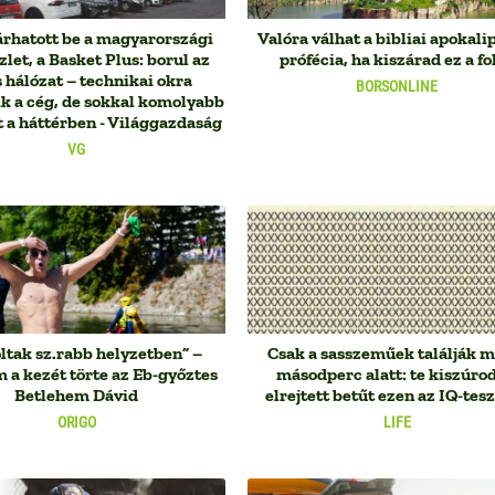
árhatott be a magyarországi
Valóra válhat a bibliai apokali
let, a Basket Plus: borul az
prófécia, ha kiszárad ez a fo
 hálózat – technikai okra
BORSONLINE
ik a cég, de sokkal komolyabb
t a háttérben - Világgazdaság
VG
ltak sz.rabb helyzetben” –
Csak a sasszeműek találják m
a kezét törte az Eb-győztes
másodperc alatt: te kiszúrod
Betlehem Dávid
elrejtett betűt ezen az IQ-tes
ORIGO
LIFE