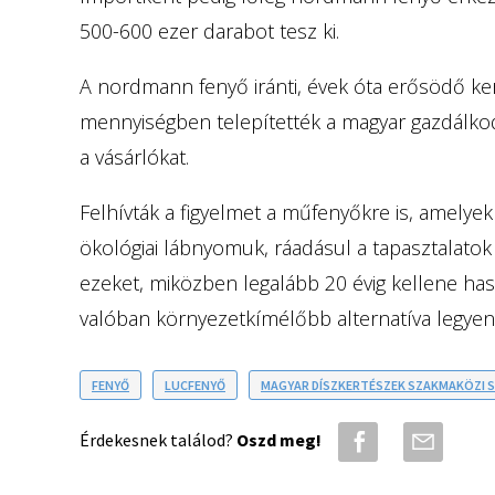
500-600 ezer darabot tesz ki.
A nordmann fenyő iránti, évek óta erősödő ker
mennyiségben telepítették a magyar gazdálkodók
a vásárlókat.
Felhívták a figyelmet a műfenyőkre is, amelye
ökológiai lábnyomuk, ráadásul a tapasztalatok s
ezeket, miközben legalább 20 évig kellene ha
valóban környezetkímélőbb alternatíva legyen
FENYŐ
LUCFENYŐ
MAGYAR DÍSZKERTÉSZEK SZAKMAKÖZI 
Érdekesnek találod?
Oszd meg!