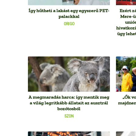
Így hűtheti a lakást egy egyszerű PET-
Ezért z
palackkal
Mere-üz
uniós
ORIGO
hivatkoz
ügy lehe
A megmaradás harca: így mentik meg
„Ők vo
a világ legritkább állatait az ausztrál
majdnem 
bozótosból
SZON