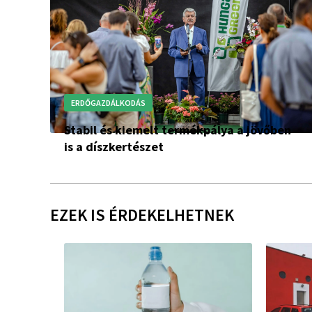
ERDŐGAZDÁLKODÁS
Stabil és kiemelt termékpálya a jövőben
is a díszkertészet
EZEK IS ÉRDEKELHETNEK