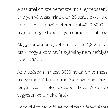
A szakmaközi szervezet szerint a legnépszerű
árfolyamváltozás miatt akár 20 százalékkal is 
forintot. A lucfenyő méterenként 4000-5000 fo
majd, de egyre több helyen darabárat határoz
Magyarországon egyébként évente 1,8-2 darab 
bízik, hogy a koronavírus-járvány nem befolyáso
az árusítás is.
Az országban mintegy 3000 hektáron termeszte
megyékben. A fák kitermelése november másod
fenyőfákkal, amelyet az export követ. A körny
vegyesen kerülnek a fajták.
Importként pedig főleg nordmann fenyő érkezi