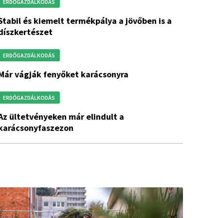
ERDŐGAZDÁLKODÁS
ermékpálya a jövőben is a
díszkertészet
ERDŐGAZDÁLKODÁS
már vágják fenyőket karácsonyra
ERDŐGAZDÁLKODÁS
eken már elindult a
karácsonyfaszezon