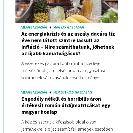
VILÁGGAZDASÁG
MAGYAR GAZDASÁG
Az energiakrízis és az aszály dacára tíz
éve nem látott szintre lassult az
infláció – Mire számíthatunk, jöhetnek
az újabb kamatvágások?
A vezetékes gáz ára több mint a tizedével
mérséklődött, ami elsősorban a fogyasztási
volumenek változásának következménye.
VILÁGGAZDASÁG
NEMZETKÖZI GAZDASÁG
Engedély nélkül és horribilis áron
értékesít román útdíjmatricákat egy
magyar honlap
A közlés szerint a kifogásolt oldal olyan
járművekre is díjat számít fel, amelyek esetében