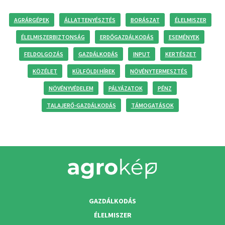
AGRÁRGÉPEK
ÁLLATTENYÉSZTÉS
BORÁSZAT
ÉLELMISZER
ÉLELMISZERBIZTONSÁG
ERDŐGAZDÁLKODÁS
ESEMÉNYEK
FELDOLGOZÁS
GAZDÁLKODÁS
INPUT
KERTÉSZET
KÖZÉLET
KÜLFÖLDI HÍREK
NÖVÉNYTERMESZTÉS
NÖVÉNYVÉDELEM
PÁLYÁZATOK
PÉNZ
TALAJERŐ-GAZDÁLKODÁS
TÁMOGATÁSOK
GAZDÁLKODÁS
ÉLELMISZER