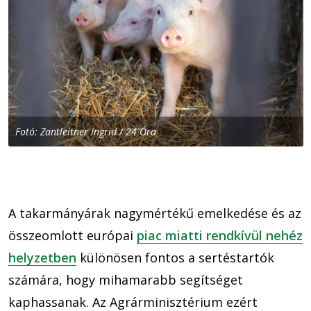
Fotó: Zantleitner Ingrid / 24 Óra
A takarmányárak nagymértékű emelkedése és az
összeomlott európai
piac miatti rendkívül nehéz
helyzetben
különösen fontos a sertéstartók
számára, hogy mihamarabb segítséget
kaphassanak. Az Agrárminisztérium ezért