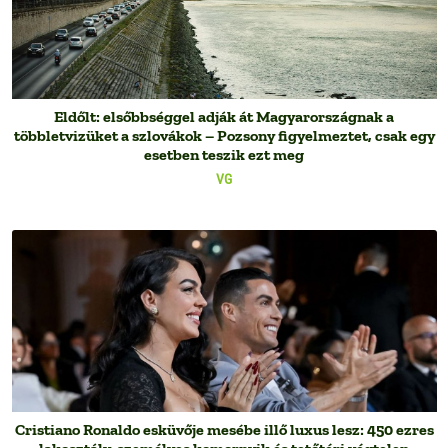
Eldőlt: elsőbbséggel adják át Magyarországnak a
többletvizüket a szlovákok – Pozsony figyelmeztet, csak egy
esetben teszik ezt meg
VG
Cristiano Ronaldo esküvője mesébe illő luxus lesz: 450 ezres