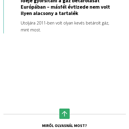
Ideje gyorsítani a gáz betárolását
Európában – másfél évtizede nem volt
ilyen alacsony a tartalék
Utoljára 2011-ben volt olyan kevés betárolt gáz,
mint most.
MIRŐL OLVASNÁL MOST?