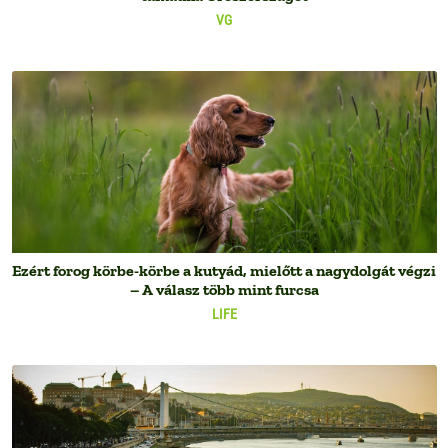
VG
Ezért forog körbe-körbe a kutyád, mielőtt a nagydolgát végzi
– A válasz több mint furcsa
LIFE