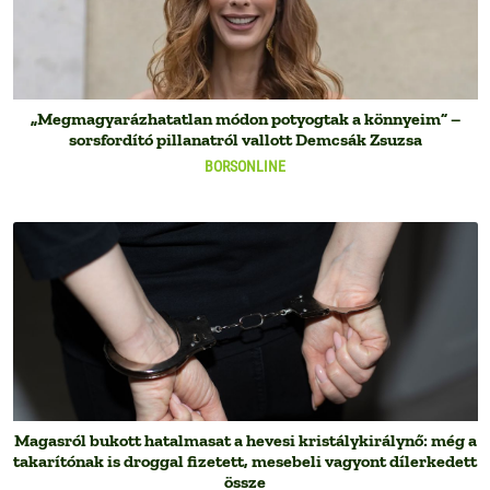
„Megmagyarázhatatlan módon potyogtak a könnyeim” –
sorsfordító pillanatról vallott Demcsák Zsuzsa
BORSONLINE
Magasról bukott hatalmasat a hevesi kristálykirálynő: még a
takarítónak is droggal fizetett, mesebeli vagyont dílerkedett
össze