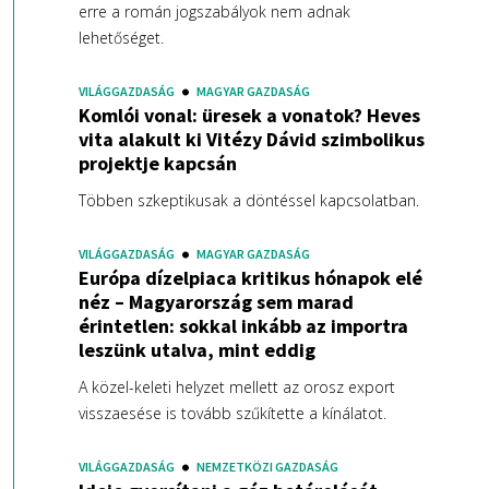
erre a román jogszabályok nem adnak
lehetőséget.
VILÁGGAZDASÁG
MAGYAR GAZDASÁG
Komlói vonal: üresek a vonatok? Heves
vita alakult ki Vitézy Dávid szimbolikus
projektje kapcsán
Többen szkeptikusak a döntéssel kapcsolatban.
VILÁGGAZDASÁG
MAGYAR GAZDASÁG
Európa dízelpiaca kritikus hónapok elé
néz – Magyarország sem marad
érintetlen: sokkal inkább az importra
leszünk utalva, mint eddig
A közel-keleti helyzet mellett az orosz export
visszaesése is tovább szűkítette a kínálatot.
VILÁGGAZDASÁG
NEMZETKÖZI GAZDASÁG