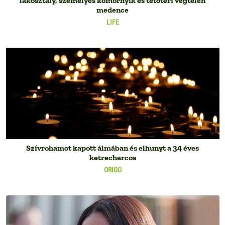
lakosztály, személyes komornyik és tetőtéri végtelen
medence
LIFE
Szívrohamot kapott álmában és elhunyt a 34 éves
ketrecharcos
ORIGO