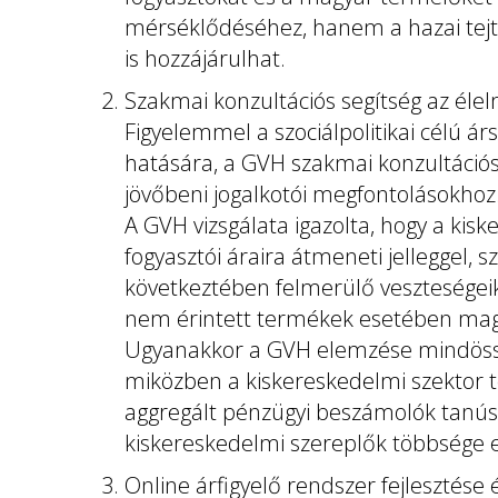
mérséklődéséhez, hanem a hazai tej
is hozzájárulhat.
Szakmai konzultációs segítség az élel
Figyelemmel a szociálpolitikai célú ár
hatására, a GVH szakmai konzultációs 
jövőbeni jogalkotói megfontolásokhoz
A GVH vizsgálata igazolta, hogy a kis
fogyasztói áraira átmeneti jelleggel, 
következtében felmerülő veszteségeik
nem érintett termékek esetében maga
Ugyanakkor a GVH elemzése mindössze
miközben a kiskereskedelmi szektor t
aggregált pénzügyi beszámolók tanús
kiskereskedelmi szereplők többsége 
Online árfigyelő rendszer fejlesztése