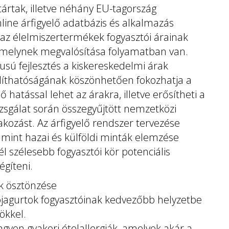
ltártak, illetve néhány EU-tagország
line árfigyelő adatbázis és alkalmazás
az élelmiszertermékek fogyasztói árainak
melynek megvalósítása folyamatban van.
pusú fejlesztés a kiskereskedelmi árak
líthatóságának köszönhetően fokozhatja a
 hatással lehet az árakra, illetve erősítheti a
vizsgálat során összegyűjtött nemzetközi
akozást. Az árfigyelő rendszer tervezése
amint hazai és külföldi minták elemzése
l szélesebb fogyasztói kör potenciális
égíteni.
uk ösztönzése
zójagurtok fogyasztóinak kedvezőbb helyzetbe
ökkel.
agyon gyakori ételallergiák, amelyek akár a