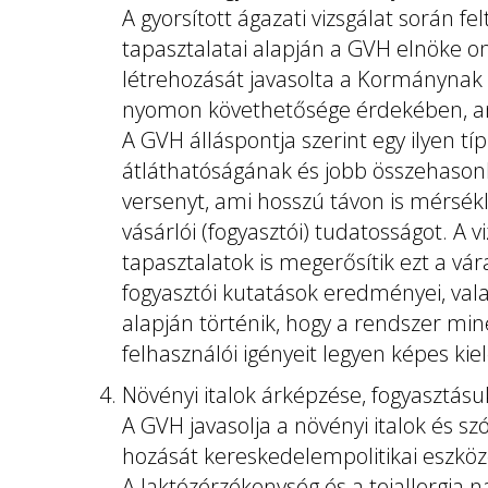
A gyorsított ágazati vizsgálat során fe
tapasztalatai alapján a GVH elnöke on
létrehozását javasolta a Kormánynak 
nyomon követhetősége érdekében, a
A GVH álláspontja szerint egy ilyen tí
átláthatóságának és jobb összehason
versenyt, ami hosszú távon is mérséklő
vásárlói (fogyasztói) tudatosságot. A 
tapasztalatok is megerősítik ezt a vár
fogyasztói kutatások eredményei, val
alapján történik, hogy a rendszer miné
felhasználói igényeit legyen képes kiel
Növényi italok árképzése, fogyasztás
A GVH javasolja a növényi italok és s
hozását kereskedelempolitikai eszköz
A laktózérzékenység és a tejallergia n