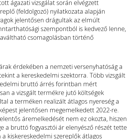
ott ágazati vizsgálat során elvégzett
eplő (feldolgozó) nyilatkozata alapján
agok jelentősen drágultak az elmúlt
fenntarthatósági szempontból is kedvező lenne,
szaváltható csomagolásban történő
 árak érdekében a nemzeti versenyhatóság a
ekint a kereskedelmi szektorra. Több vizsgált
kedelmi bruttó árrés forintban mért
n a vizsgált termékre jutó költségek
tal a terméken realizált átlagos nyereség a
z képest jelentősen megemelkedett 2022-re.
elentős áremelkedését nem ez okozta, hiszen
 a bruttó fogyasztói ár elenyésző részét tette
én a kiskereskedelmi szereplők átlagos