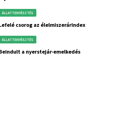
ÁLLATTENYÉSZTÉS
lefelé csorog az élelmiszerárindex
ÁLLATTENYÉSZTÉS
beindult a nyerstejár-emelkedés