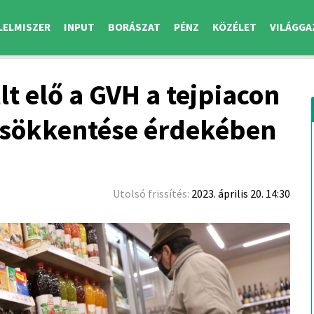
LELMISZER
INPUT
BORÁSZAT
PÉNZ
KÖZÉLET
VILÁGGA
lt elő a GVH a tejpiacon
 csökkentése érdekében
Utolsó frissítés:
2023. április 20. 14:30