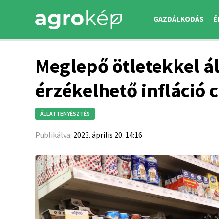
GAZDÁLKODÁS
É
Meglepő ötletekkel ál
érzékelhető infláció
ÁLLATTENYÉSZTÉS
Publikálva:
2023. április 20. 14:16