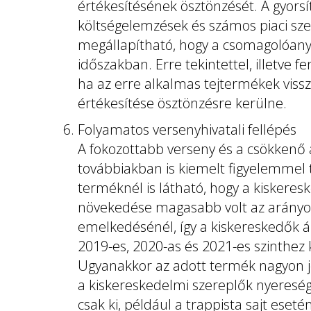
értékesítésének ösztönzését. A gyorsít
költségelemzések és számos piaci szer
megállapítható, hogy a csomagolóany
időszakban. Erre tekintettel, illetve 
ha az erre alkalmas tejtermékek vis
értékesítése ösztönzésre kerülne.
Folyamatos versenyhivatali fellépés
A fokozottabb verseny és a csökkenő
továbbiakban is kiemelt figyelemmel t
terméknél is látható, hogy a kiskeres
növekedése magasabb volt az arányosa
emelkedésénél, így a kiskereskedők ál
2019-es, 2020-as és 2021-es szinthe
Ugyanakkor az adott termék nagyon j
a kiskereskedelmi szereplők nyeresége
csak ki, például a trappista sajt eset