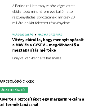
A Berkshire Hathaway vezére véget vetett
elődje több mint három éve tartó nettó
részvényeladási sorozatának: mintegy 20
milliárd dollárt fektetett részvényekbe.
VILÁGGAZDASÁG
MAGYAR GAZDASÁG
Vitézy elárulta, hogy mennyit spórolt
a MÁV és a GYSEV – megdöbbentő a
megtakarítás mértéke
Ennyivel csökkent a felhasználás.
KAPCSOLÓDÓ CIKKEK
ÁLLATTENYÉSZTÉS
sítékot egy margarinreklám a
tej terméktanácsnál