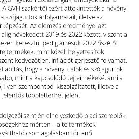
 A GVH szakértői ezért áttekintették a növényi
s a szójagurtok árfolyamatait, illetve az
 árképzését. Az elemzés eredményei azt
alig növekedett 2019 és 2022 között, viszont a
, ezen keresztül pedig árrésük 2022 őszétől
ejtermékek, mint közeli helyettesítők
ont kedvezőtlen, inflációt gerjesztő folyamat.
lapítás, hogy a növényi italok és szójagurtok
sabb, mint a kapcsolódó tejtermékeké, ami a
ilyen szempontból kiszolgáltatott, illetve a
jelentős többletterhet jelent.
dolgozói szintjén elhelyezkedő piaci szereplők
etőségekhez mérten – a tejtermékek
sszaváltható csomagolásban történő