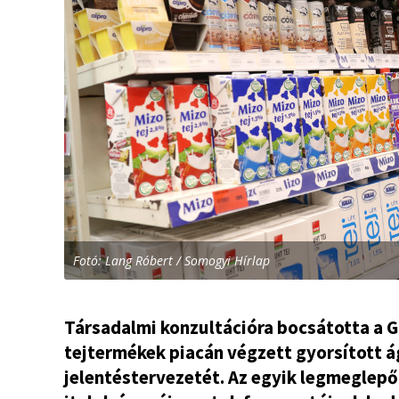
Fotó: Lang Róbert / Somogyi Hírlap
Társadalmi konzultációra bocsátotta a G
tejtermékek piacán végzett gyorsított á
jelentéstervezetét. Az egyik legmeglepő