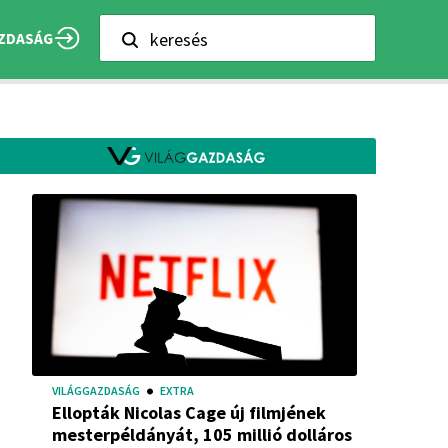
keresés
ZDASÁG
VILÁGGAZDASÁG
EXTRA
Ellopták Nicolas Cage új filmjének
mesterpéldányát, 105 millió dolláros