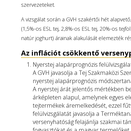
szervezeteket.
A vizsgálat során a GVH szakértői hét alapvet
(1,5%-os ESL tej, 2,8%-os ESL tej, 20%-os tejföl
natúr joghurt) árainak alakulását elemezték ré
Az inflációt csökkentő versenyp
Nyerstej alapárprognózis felülvizsgála
A GVH javasolja a Tej Szakmaközi Sze
nyerstej alapárprognózis módszertaná
A nyerstej árát jelentős mértékben b
árképleten alapul, amelynek egyes e
tejtermékek áremelkedését, ezzel fűtv
felülvizsgálatát javasolja a Termékt
versenyhatóság felajánlja szakmai tá
fogyasztókat és a magyar termelőket is