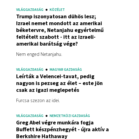
VILÁGGAZDASÁG
KÖZÉLET
Trump iszonyatosan dühös lesz;
Izrael nemet mondott az amerikai
béketervre, Netanjahu egyértelmű
feltételt szabott - itt az izraeli-
amerikai barátság vége?
Nem enged Netanjahu.
VILÁGGAZDASÁG
MAGYAR GAZDASÁG
Leírták a Velencei-tavat, pedig
nagyon is pezseg az élet – este jön
csak az igazi meglepetés
Furcsa szezon az idei.
VILÁGGAZDASÁG
NEMZETKÖZI GAZDASÁG
Greg Abel végre munkára fogja
Buffett készpénzhegyét - újra aktív a
Berkshire Hathaway