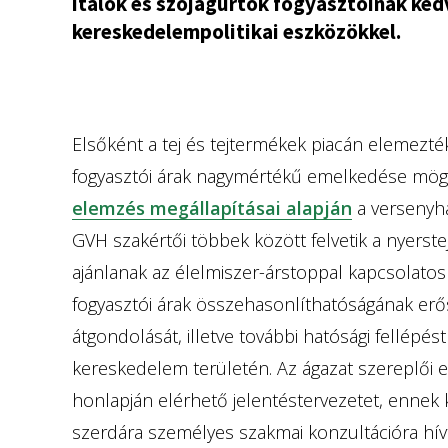
italok és szójagurtok fogyasztóinak ke
kereskedelempolitikai eszközökkel.
Elsőként a tej és tejtermékek piacán elemezté
fogyasztói árak nagymértékű emelkedése mögött
elemzés megállapításai alapján
a versenyha
GVH szakértői többek között felvetik a nyerstej
ajánlanak az élelmiszer-árstoppal kapcsolatos 
fogyasztói árak összehasonlíthatóságának erősí
átgondolását, illetve további hatósági fellépés
kereskedelem területén. Az ágazat szereplői 
honlapján elérhető jelentéstervezetet, ennek k
szerdára személyes szakmai konzultációra hív