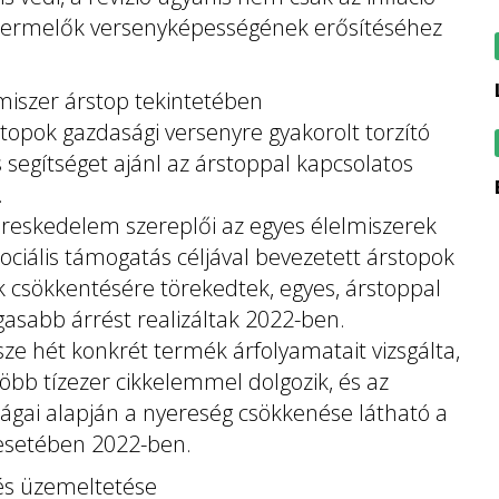
termelők versenyképességének erősítéséhez
miszer árstop tekintetében
stopok gazdasági versenyre gyakorolt torzító
segítséget ajánl az árstoppal kapcsolatos
.
kereskedelem szereplői az egyes élelmiszerek
szociális támogatás céljával bevezetett árstopok
 csökkentésére törekedtek, egyes, árstoppal
sabb árrést realizáltak 2022-ben.
 hét konkrét termék árfolyamatait vizsgálta,
öbb tízezer cikkelemmel dolgozik, és az
ágai alapján a nyereség csökkenése látható a
esetében 2022-ben.
 és üzemeltetése