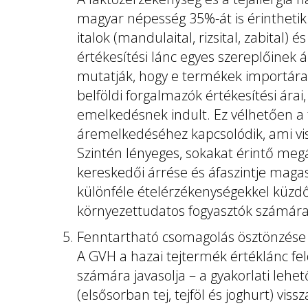
magyar népesség 35%-át is érinthetik.
italok (mandulaital, rizsital, zabital) é
értékesítési lánc egyes szereplőinek
mutatják, hogy e termékek importára 
belföldi forgalmazók értékesítési árai
emelkedésnek indult. Ez vélhetően a t
áremelkedéséhez kapcsolódik, ami visz
Szintén lényeges, sokakat érintő megál
kereskedői árrése és áfaszintje maga
különféle ételérzékenységekkel küzdő, 
környezettudatos fogyasztók számára 
Fenntartható csomagolás ösztönzése
A GVH a hazai tejtermék értéklánc fel
számára javasolja – a gyakorlati leh
(elsősorban tej, tejföl és joghurt) vi