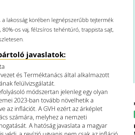
ő, a lakosság körében legnépszerűbb tejtermék
, 80%-os vaj, félzsíros tehéntúró, trappista sajt,
szletesen.
ártoló javaslatok:
ta
rvezet és Terméktanács által alkalmazott
nak felülvizsgálatát.
efolyásoló módszertan jelenleg egy olyan
lemei 2023-ban tovább növelhetik a
e az inflációt. A GVH ezért az árképlet
anács számára, melyhez a nemzeti
mogatását. A hatóság javaslata a magyar
kiverte a bizto
 védi, a revízió ugyanis nem csak az infláció