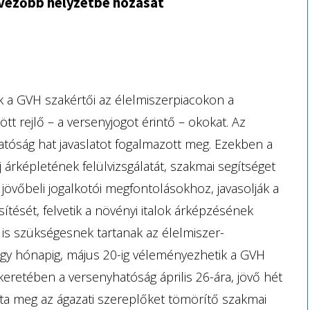
dvezőbb helyzetbe hozását
k a GVH szakértői az élelmiszerpiacokon a
 rejlő – a versenyjogot érintő – okokat. Az
tóság hat javaslatot fogalmazott meg. Ezekben a
 árképletének felülvizsgálatát, szakmai segítséget
jövőbeli jogalkotói megfontolásokhoz, javasolják a
tését, felvetik a növényi italok árképzésének
t is szükségesnek tartanak az élelmiszer-
egy hónapig, május 20-ig véleményezhetik a GVH
eretében a versenyhatóság április 26-ára, jövő hét
ta meg az ágazati szereplőket tömörítő szakmai