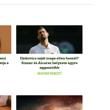
 ami
Djokovics saját maga ellen beszél?
tja a
Sinner és Alcaraz helyzete egyre
aggasztóbb
MAGYAR NEMZET