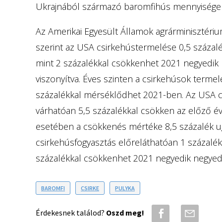
Ukrajnából származó baromfihús mennyisége az
Az Amerikai Egyesült Államok agrárminisztér
szerint az USA csirkehústermelése 0,5 száza
mint 2 százalékkal csökkenhet 2021 negyedik
viszonyítva. Éves szinten a csirkehúsok terme
százalékkal mérséklődhet 2021-ben. Az USA 
várhatóan 5,5 százalékkal csökken az előző é
esetében a csökkenés mértéke 8,5 százalék ug
csirkehúsfogyasztás előreláthatóan 1 százalé
százalékkal csökkenhet 2021 negyedik negyed
BAROMFI
CSIRKE
PULYKA
Érdekesnek találod?
Oszd meg!