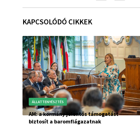
KAPCSOLÓDÓ CIKKEK
ÁLLATTENYÉSZTÉS
AM: a kormány jelentős támogatást
biztosít a baromfiágazatnak