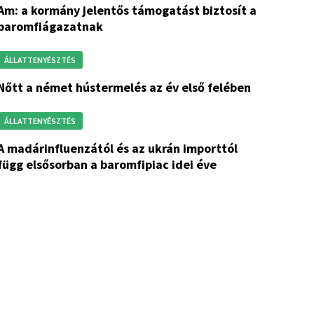
entős támogatást biztosít a
baromfiágazatnak
ÁLLATTENYÉSZTÉS
nőtt a német hústermelés az év első felében
ÁLLATTENYÉSZTÉS
tól és az ukrán importtól
függ elsősorban a baromfipiac idei éve