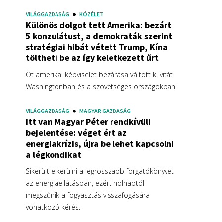
VILÁGGAZDASÁG
KÖZÉLET
Különös dolgot tett Amerika: bezárt
5 konzulátust, a demokraták szerint
stratégiai hibát vétett Trump, Kína
töltheti be az így keletkezett űrt
Öt amerikai képviselet bezárása váltott ki vitát
Washingtonban és a szövetséges országokban.
VILÁGGAZDASÁG
MAGYAR GAZDASÁG
Itt van Magyar Péter rendkívüli
bejelentése: véget ért az
energiakrízis, újra be lehet kapcsolni
a légkondikat
Sikerült elkerülni a legrosszabb forgatókönyvet
az energiaellátásban, ezért holnaptól
megszűnik a fogyasztás visszafogására
vonatkozó kérés.