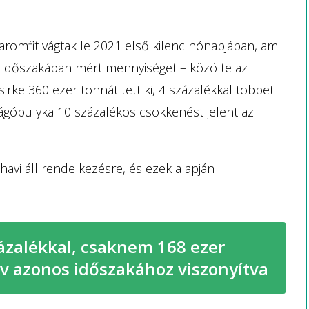
omfit vágtak le 2021 első kilenc hónapjában, ami
s időszakában mért mennyiséget – közölte az
irke 360 ezer tonnát tett ki, 4 százalékkal többet
vágópulyka 10 százalékos csökkenést jelent az
avi áll rendelkezésre, és ezek alapján
ázalékkal, csaknem 168 ezer
v azonos időszakához viszonyítva