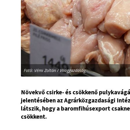
Fotó: Vémi Zoltán / Világgazdaság
Növekvő csirke- és csökkenő pulykavág
jelentésében az Agrárközgazdasági Intéz
látszik, hogy a baromfihúsexport csakn
csökkent.