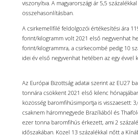
viszonyítva. A magyarországi ár 5,5 százalékk
összehasonlításban.
A csirkemellfilé feldolgozói értékesítési ára 
forint/kilogramm volt 2021 első negyvenhat he
forint/kilogrammra, a csirkecombé pedig 10 sz
idei év első negyvenhat hetében az egy évvel 
Az Európai Bizottság adatai szerint az EU27 b
tonnára csökkent 2021 első kilenc hónapjában
közösség baromfihúsimportja is visszaesett: 3,
csaknem háromnegyede Brazíliából és Thaiföl
ezer tonna baromfihús érkezett, ami 2 százal
időszakában. Közel 13 százalékkal nőtt a Kíná