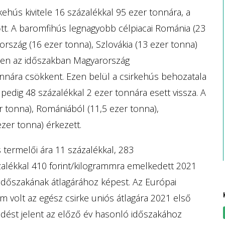
rkehús kivitele 16 százalékkal 95 ezer tonnára, a
tt. A baromfihús legnagyobb célpiacai Románia (23
ország (16 ezer tonna), Szlovákia (13 ezer tonna)
bben az időszakban Magyarország
onnára csökkent. Ezen belül a csirkehús behozatala
pedig 48 százalékkal 2 ezer tonnára esett vissza. A
 tonna), Romániából (11,5 ezer tonna),
ezer tonna) érkezett.
s termelői ára 11 százalékkal, 283
zalékkal 410 forint/kilogrammra emelkedett 2021
időszakának átlagárához képest. Az Európai
m volt az egész csirke uniós átlagára 2021 első
dést jelent az előző év hasonló időszakához