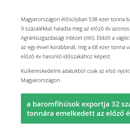
Magyarországon élősúlyban 538 ezer tonna bar
9 százalékkal haladta meg az előző év azono
Agrárközgazdasági Intézet (AKI). Ebből a vágócs
az egy évvel korábbinál, míg a 68 ezer tonna 
előző év hasonló időszakához képest.
Külkereskedelmi adatokból csak az első nyolch
Magyarországon
a baromfihúsok exportja 32 sz
tonnára emelkedett az előző é