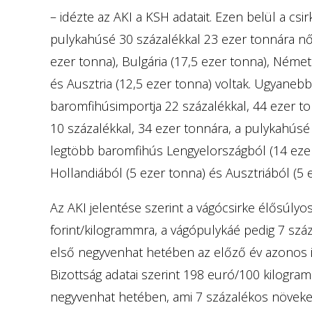
– idézte az AKI a KSH adatait. Ezen belül a csi
pulykahúsé 30 százalékkal 23 ezer tonnára nő
ezer tonna), Bulgária (17,5 ezer tonna), Német
és Ausztria (12,5 ezer tonna) voltak. Ugyane
baromfihúsimportja 22 százalékkal, 44 ezer t
10 százalékkal, 34 ezer tonnára, a pulykahúsé 
legtöbb baromfihús Lengyelországból (14 ezer
Hollandiából (5 ezer tonna) és Ausztriából (5 
Az AKI jelentése szerint a vágócsirke élősúlyo
forint/kilogrammra, a vágópulykáé pedig 7 szá
első negyvenhat hetében az előző év azonos 
Bizottság adatai szerint 198 euró/100 kilogram
negyvenhat hetében, ami 7 százalékos növeke