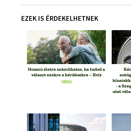
EZEK IS ÉRDEKELHETNEK
Hosszú életre számíthatsz, ha tudod a
Kén
választ ezekre a kérdésekre – Kvíz
autóg
kínaiakk
ORIGO
- a Sze
utat vál