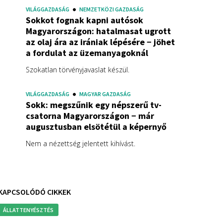
VILÁGGAZDASÁG
NEMZETKÖZI GAZDASÁG
Sokkot fognak kapni autósok
Magyarországon: hatalmasat ugrott
az olaj ára az irániak lépésére − jöhet
a fordulat az üzemanyagoknál
Szokatlan törvényjavaslat készül.
VILÁGGAZDASÁG
MAGYAR GAZDASÁG
Sokk: megszűnik egy népszerű tv-
csatorna Magyarországon − már
augusztusban elsötétül a képernyő
Nem a nézettség jelentett kihívást.
KAPCSOLÓDÓ CIKKEK
ÁLLATTENYÉSZTÉS