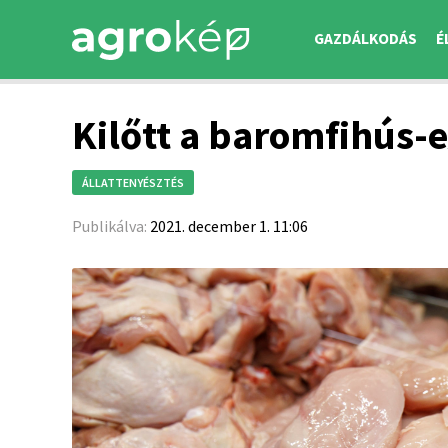
GAZDÁLKODÁS
É
Kilőtt a baromfihús-
ÁLLATTENYÉSZTÉS
Publikálva:
2021. december 1. 11:06