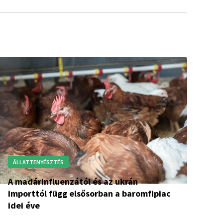
ÁLLATTENYÉSZTÉS
A madárinfluenzától és az ukrán
importtól függ elsősorban a baromfipiac
idei éve