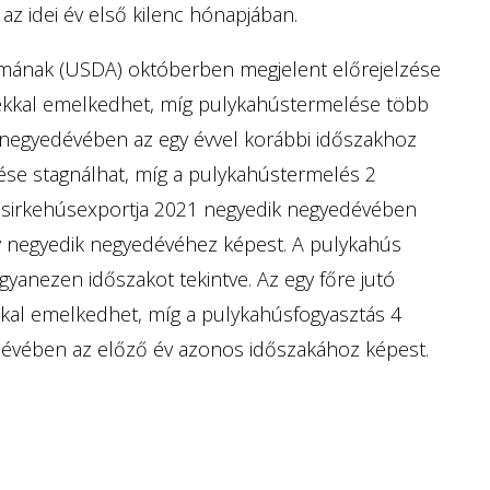
 idei év első kilenc hónapjában.
iumának (USDA) októberben megjelent előrejelzése
lékkal emelkedhet, míg pulykahústermelése több
 negyedévében az egy évvel korábbi időszakhoz
lése stagnálhat, míg a pulykahústermelés 2
csirkehúsexportja 2021 negyedik negyedévében
v negyedik negyedévéhez képest. A pulykahús
yanezen időszakot tekintve. Az egy főre jutó
kkal emelkedhet, míg a pulykahúsfogyasztás 4
évében az előző év azonos időszakához képest.