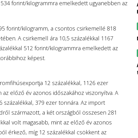
al 534 forint/kilogrammra emelkedett ugyanebben az
am: a kormány jel
1195 forint/kilogramm, a csontos csirkemellé 818
tében. A csirkemell ára 10,5 százalékkal 1167
ázalékkal 512 forint/kilogrammra emelkedett az
korábbihoz képest.
a madárinfluenzá
aromfihúsexportja 12 százalékkal, 1126 ezer
 az előző év azonos időszakához viszonyítva. A
6 százalékkal, 379 ezer tonnára. Az import
dről származott, a két országból összesen 281
ékkal volt magasabb, mint az előző év azonos
ból érkező, míg 12 százalékkal csökkent az