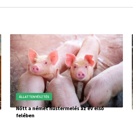
ÁLLATTENYÉSZTÉS
Nőtt a német hústermelés az év első
felében