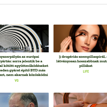
yszerpályán az európai
3 drogériás szempillaspirál,
yártás: sorra jelentik be a
látványosan hosszabbnak muta
al kötött együttműködéseket
pillákat
geden gyárat építő BYD más
LIFE
aszt, nem akarnak közösködni
VG