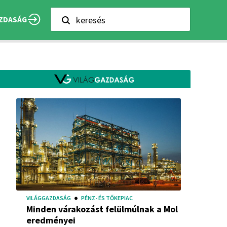
keresés
ZDASÁG
VILÁGGAZDASÁG
PÉNZ- ÉS TŐKEPIAC
Minden várakozást felülmúlnak a Mol
eredményei