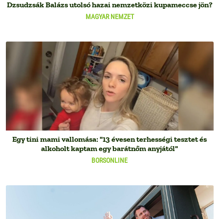
Dzsudzsák Balázs utolsó hazai nemzetközi kupameccse jön?
MAGYAR NEMZET
Egy tini mami vallomása: "13 évesen terhességi tesztet és
alkoholt kaptam egy barátnőm anyjától"
BORSONLINE