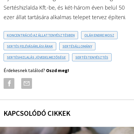
Sertéshizlalda Kft.-be, és két-három éven belül 50
ezer állat tartására alkalmas telepet tervez építeni.
KONCENTRÁCIÓ AZ ÁLLATTENYÉSZTÉSBEN
OLÁH ENDRE MOSZ
SERTÉS FELÉVÁSÁRLÁSI ÁRAK
SERTÉSÁLLOMÁNY
SERTÉSHIZLALÁS JÖVEDELMEZŐSÉGE
SERTÉSTENYÉSZTÉS
Érdekesnek találod?
Oszd meg!
KAPCSOLÓDÓ CIKKEK