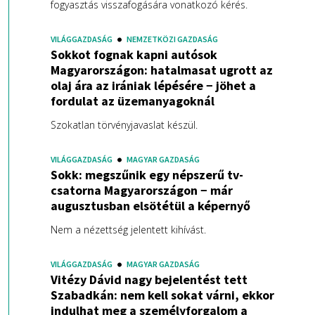
fogyasztás visszafogására vonatkozó kérés.
VILÁGGAZDASÁG
NEMZETKÖZI GAZDASÁG
Sokkot fognak kapni autósok
Magyarországon: hatalmasat ugrott az
olaj ára az irániak lépésére − jöhet a
fordulat az üzemanyagoknál
Szokatlan törvényjavaslat készül.
VILÁGGAZDASÁG
MAGYAR GAZDASÁG
Sokk: megszűnik egy népszerű tv-
csatorna Magyarországon − már
augusztusban elsötétül a képernyő
Nem a nézettség jelentett kihívást.
VILÁGGAZDASÁG
MAGYAR GAZDASÁG
Vitézy Dávid nagy bejelentést tett
Szabadkán: nem kell sokat várni, ekkor
indulhat meg a személyforgalom a