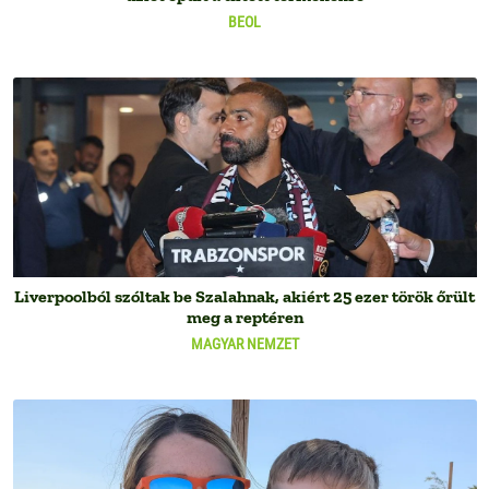
BEOL
Liverpoolból szóltak be Szalahnak, akiért 25 ezer török őrült
meg a reptéren
MAGYAR NEMZET