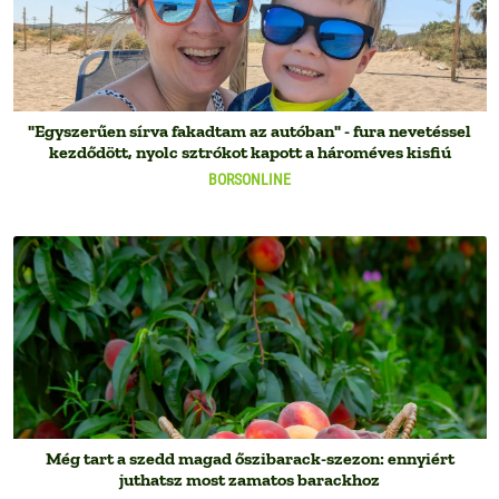
"Egyszerűen sírva fakadtam az autóban" - fura nevetéssel
kezdődött, nyolc sztrókot kapott a hároméves kisfiú
BORSONLINE
Még tart a szedd magad őszibarack-szezon: ennyiért
juthatsz most zamatos barackhoz