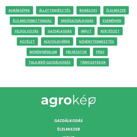
AGRÁRGÉPEK
ÁLLATTENYÉSZTÉS
BORÁSZAT
ÉLELMISZER
ÉLELMISZERBIZTONSÁG
ERDŐGAZDÁLKODÁS
ESEMÉNYEK
FELDOLGOZÁS
GAZDÁLKODÁS
INPUT
KERTÉSZET
KÖZÉLET
KÜLFÖLDI HÍREK
NÖVÉNYTERMESZTÉS
NÖVÉNYVÉDELEM
PÁLYÁZATOK
PÉNZ
TALAJERŐ-GAZDÁLKODÁS
TÁMOGATÁSOK
GAZDÁLKODÁS
ÉLELMISZER