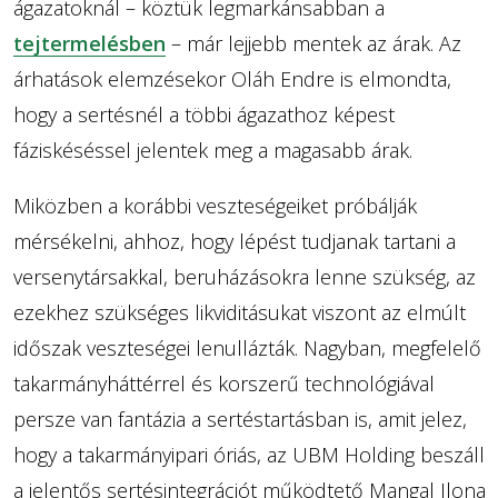
ágazatoknál – köztük legmarkánsabban a
tejtermelésben
– már lejjebb mentek az árak. Az
árhatások elemzésekor Oláh Endre is elmondta,
hogy a sertésnél a többi ágazathoz képest
fáziskéséssel jelentek meg a magasabb árak.
Miközben a korábbi veszteségeiket próbálják
mérsékelni, ahhoz, hogy lépést tudjanak tartani a
versenytársakkal, beruházásokra lenne szükség, az
ezekhez szükséges likviditásukat viszont az elmúlt
időszak veszteségei lenullázták. Nagyban, megfelelő
takarmányháttérrel és korszerű technológiával
persze van fantázia a sertéstartásban is, amit jelez,
hogy a takarmányipari óriás, az UBM Holding beszáll
a jelentős sertésintegrációt működtető Mangal Ilona