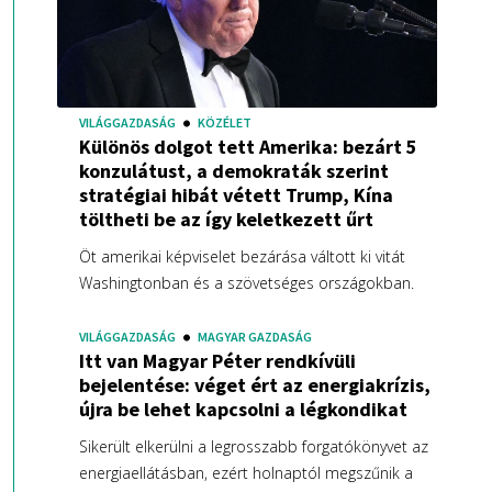
VILÁGGAZDASÁG
KÖZÉLET
Különös dolgot tett Amerika: bezárt 5
konzulátust, a demokraták szerint
stratégiai hibát vétett Trump, Kína
töltheti be az így keletkezett űrt
Öt amerikai képviselet bezárása váltott ki vitát
Washingtonban és a szövetséges országokban.
VILÁGGAZDASÁG
MAGYAR GAZDASÁG
Itt van Magyar Péter rendkívüli
bejelentése: véget ért az energiakrízis,
újra be lehet kapcsolni a légkondikat
Sikerült elkerülni a legrosszabb forgatókönyvet az
energiaellátásban, ezért holnaptól megszűnik a