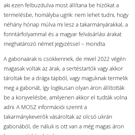
aki ezen felbuzdulva most állítana be hízókat a
termelésbe, homályba ugrik: nem lehet tudni, hogy
néhány hónap múlva mi lesz a takarmányárakkal, a
forintárfolyammal és a magyar felvásárlási árakat
meghatározó német jegyzéssel – mondta.
A gabonaárak is csökkennek, de mivel 2022 végén
magasak voltak az árak, a sertéstartók vagy akkor
tároltak be a drága tápból, vagy maguknak termelik
meg a gabonát, így logikusan olyan áron állították
be a könyvelésbe, amilyenen akkor el tudták volna
adni. A MOSZ információi szerint a
takarmánykeverők vásároltak az olcsó ukrán
gabonából, de náluk is ott van a még magas áron