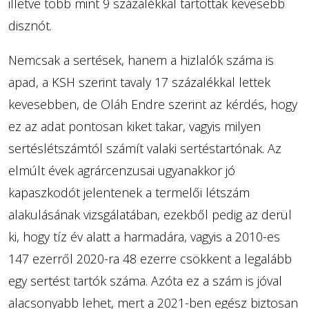
illetve több mint 9 százalékkal tartottak kevesebb
disznót.
Nemcsak a sertések, hanem a hizlalók száma is
apad, a KSH szerint tavaly 17 százalékkal lettek
kevesebben, de Oláh Endre szerint az kérdés, hogy
ez az adat pontosan kiket takar, vagyis milyen
sertéslétszámtól számít valaki sertéstartónak. Az
elmúlt évek agrárcenzusai ugyanakkor jó
kapaszkodót jelentenek a termelői létszám
alakulásának vizsgálatában, ezekből pedig az derül
ki, hogy tíz év alatt a harmadára, vagyis a 2010-es
147 ezerről 2020-ra 48 ezerre csökkent a legalább
egy sertést tartók száma. Azóta ez a szám is jóval
alacsonyabb lehet, mert a 2021-ben egész biztosan