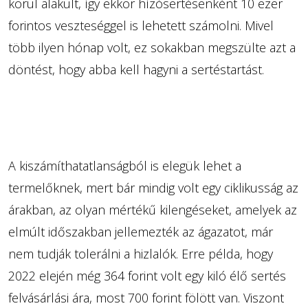
körül alakult, így ekkor hízósertésenként 10 ezer
forintos veszteséggel is lehetett számolni. Mivel
több ilyen hónap volt, ez sokakban megszülte azt a
döntést, hogy abba kell hagyni a sertéstartást.
A kiszámíthatatlanságból is elegük lehet a
termelőknek, mert bár mindig volt egy ciklikusság az
árakban, az olyan mértékű kilengéseket, amelyek az
elmúlt időszakban jellemezték az ágazatot, már
nem tudják tolerálni a hizlalók. Erre példa, hogy
2022 elején még 364 forint volt egy kiló élő sertés
felvásárlási ára, most 700 forint fölött van. Viszont