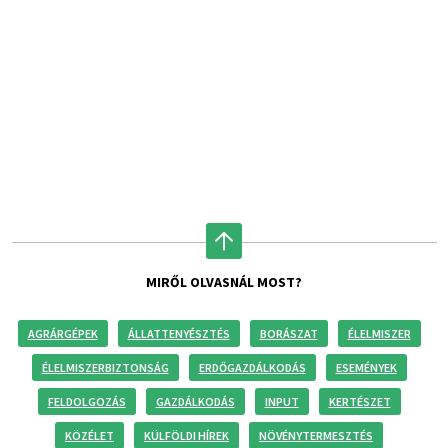
MIRŐL OLVASNÁL MOST?
AGRÁRGÉPEK
ÁLLATTENYÉSZTÉS
BORÁSZAT
ÉLELMISZER
ÉLELMISZERBIZTONSÁG
ERDŐGAZDÁLKODÁS
ESEMÉNYEK
FELDOLGOZÁS
GAZDÁLKODÁS
INPUT
KERTÉSZET
KÖZÉLET
KÜLFÖLDI HÍREK
NÖVÉNYTERMESZTÉS