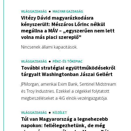
VILÁGGAZDASÁG
MAGYAR GAZDASÁG
Vitézy Dávid magyarázkodásra
kényszerült: Mészáros Lőrinc nélkül
megállna a MÁV – „egyszerűen nem lett
volna más piaci szereplő"
Nincsenek állami kapacitások.
VILÁGGAZDASÁG
PÉNZ- ÉS TŐKEPIAC
További stratégiai együttműködésekről
tárgyalt Washingtonban Jászai Gellért
JPMorgan, amerikai Exim Bank, Sentinel Midstream
és Troy Industries. Ezekkel a cégekkel folytatott
megbeszéléseket a 4iG elnök-vezérigazgatója.
VILÁGGAZDASÁG
KÖZÉLET
Túl van Magyarország a legnehezebb
napokon: fellélegezhetünk, de még