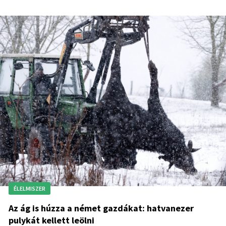
ÉLELMISZER
Az ág is húzza a német gazdákat: hatvanezer
pulykát kellett leölni