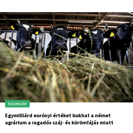
ÉLELMISZER
Egymilliárd eurónyi értéket bukhat a német
agrárium a ragadós száj- és körömfájás miatt