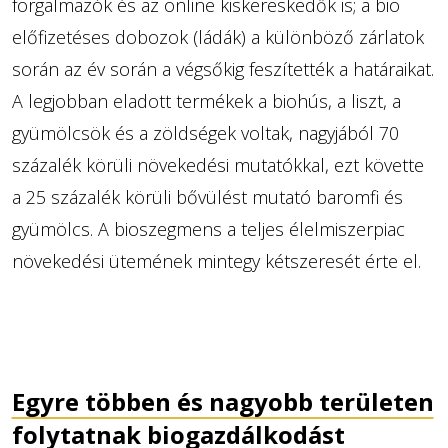
forgalmazók és az online kiskereskedők is; a bio
előfizetéses dobozok (ládák) a különböző zárlatok
során az év során a végsőkig feszítették a határaikat.
A legjobban eladott termékek a biohús, a liszt, a
gyümölcsök és a zöldségek voltak, nagyjából 70
százalék körüli növekedési mutatókkal, ezt követte
a 25 százalék körüli bővülést mutató baromfi és
gyümölcs. A bioszegmens a teljes élelmiszerpiac
növekedési ütemének mintegy kétszeresét érte el.
Egyre többen és nagyobb területen
folytatnak biogazdálkodást