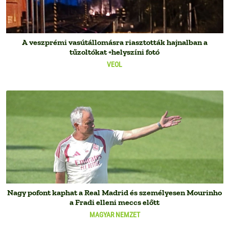
A veszprémi vasútállomásra riasztották hajnalban a
tűzoltókat +helyszíni fotó
VEOL
Nagy pofont kaphat a Real Madrid és személyesen Mourinho
a Fradi elleni meccs előtt
MAGYAR NEMZET