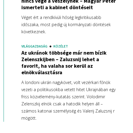
nincs vége a veszélynek – Magyar Péter
ismerteti a kabinet döntéseit
Véget ért a rendkívüli hőség legkritikusabb
időszaka, most pedig új kormányzati döntések
következnek.
VILÁGGAZDASÁG
KÖZÉLET
Az ukránok többsége már nem bízik
Zelenszkijben – Zaluzsnij lehet a
favorit, ha valaha sor kerül az
elnökválasztásra
A londoni ukrán nagykövet, volt vezérkari főnök
vezeti a politikusokba vetett hitet Ukrajnában egy
friss közvélemény-kutatás szerint. Volodimir
Zelenszkij elnök csak a hatodik helyen áll –
számos katonai személyiség és Valerij Zaluzsnij r
mögött.