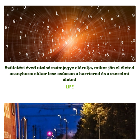
Születési éved utolsó számjegye elárulja, mikor jön el életed
aranykora: ekkor lesz csúcson a karriered és a szerelmi
életed
LIFE