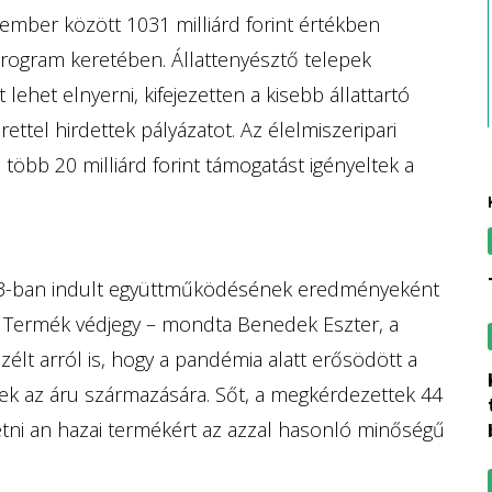
ovember között 1031 milliárd forint értékben
 program keretében. Állattenyésztő telepek
lehet elnyerni, kifejezetten a kisebb állattartó
ettel hirdettek pályázatot. Az élelmiszeripari
l több 20 milliárd forint támogatást igényeltek a
013-ban indult együttműködésének eredményeként
 Termék védjegy – mondta Benedek Eszter, a
élt arról is, hogy a pandémia alatt erősödött a
közös agrárpol
nek az áru származására. Sőt, a megkérdezettek 44
zetni an hazai termékért az azzal hasonló minőségű