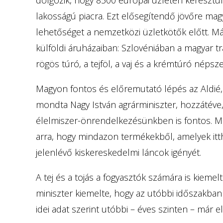
lakosságú piacra. Ezt elősegítendő jövőre ma
lehetőséget a nemzetközi üzletkötők előtt. Má
külföldi áruházaiban: Szlovéniában a magyar tr
rögös túró, a tejföl, a vaj és a krémtúró népsze
Magyon fontos és előremutató lépés az Aldié
mondta Nagy István agrárminiszter, hozzátéve
élelmiszer-önrendelkezésünkben is fontos. Mi
arra, hogy mindazon termékekből, amelyek ittho
jelenlévő kiskereskedelmi láncok igényét.
A tej és a tojás a fogyasztók számára is kiemel
miniszter kiemelte, hogy az utóbbi időszakban e
idei adat szerint utóbbi – éves szinten – már e