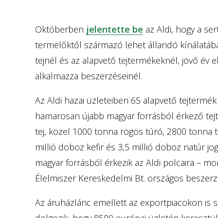
Októberben
jelentette be
az Aldi, hogy a se
termelőktől származó lehet állandó kínálatáb
tejnél és az alapvető tejtermékeknél, jövő év e
alkalmazza beszerzéseinél.
Az Aldi hazai üzleteiben 65 alapvető tejtermék
hamarosan újabb magyar forrásból érkező tejte
tej, közel 1000 tonna rögös túró, 2800 tonna tra
millió doboz kefir és 3,5 millió doboz natúr jog
magyar forrásból érkezik az Aldi polcaira – m
Élelmiszer Kereskedelmi Bt. országos beszerzés
Az áruházlánc emellett az exportpiacokon is s
dolgozik, hogy 8500 európai üzletén keresztül