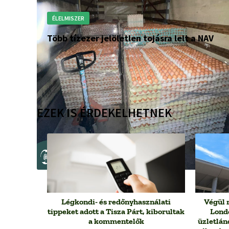
ÉLELMISZER
Több tízezer jelöletlen tojásra lelt a NAV
EZEK IS ÉRDEKELHETNEK
Légkondi- és redőnyhasználati
Végül 
tippeket adott a Tisza Párt, kiborultak
Lond
a kommentelők
üzletlán