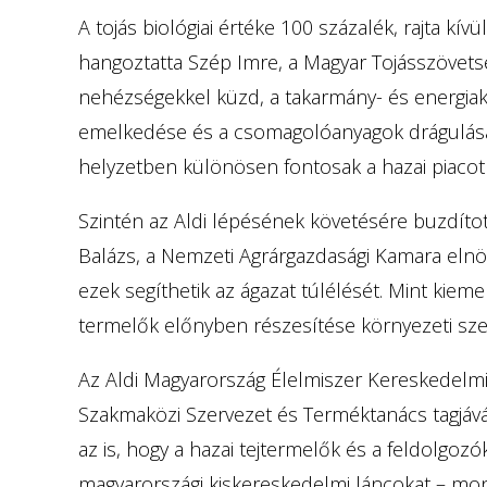
A tojás biológiai értéke 100 százalék, rajta kív
hangoztatta Szép Imre, a Magyar Tojásszövets
nehézségekkel küzd, a takarmány- és energi
emelkedése és a csomagolóanyagok drágulása i
helyzetben különösen fontosak a hazai piacot s
Szintén az Aldi lépésének követésére buzdítot
Balázs, a Nemzeti Agrárgazdasági Kamara elnö
ezek segíthetik az ágazat túlélését. Mint kiemel
termelők előnyben részesítése környezeti sze
Az Aldi Magyarország Élelmiszer Kereskedelmi B
Szakmaközi Szervezet és Terméktanács tagjává
az is, hogy a hazai tejtermelők és a feldolgozók
magyarországi kiskereskedelmi láncokat – mon