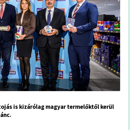
tojás is kizárólag magyar termelőktől kerül
lánc.