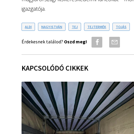
igazgatója.
ALDI
NAGY ISTVÁN
TEJ
TEJTERMÉK
TOJÁS
Érdekesnek találod?
Oszd meg!
KAPCSOLÓDÓ CIKKEK