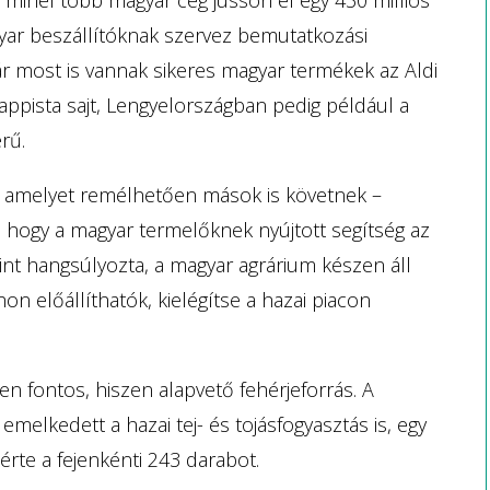
gyar beszállítóknak szervez bemutatkozási
r most is vannak sikeres magyar termékek az Aldi
appista sajt, Lengyelországban pedig például a
rű.
, amelyet remélhetően mások is követnek –
, hogy a magyar termelőknek nyújtott segítség az
nt hangsúlyozta, a magyar agrárium készen áll
n előállíthatók, kielégítse a hazai piacon
ten fontos, hiszen alapvető fehérjeforrás. A
melkedett a hazai tej- és tojásfogyasztás is, egy
lérte a fejenkénti 243 darabot.