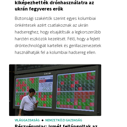
kiképezhették drónhasználatra az
ukrán fegyveres erők
Biztonsági szakértők szerint egyes kolumbiai
önkéntesek azért csatlakoznak az ukrán
hadsereghez, hogy elsajátítsák a legkorszerűbb
harctéri eszközök kezelését. Félő, hogy a fejlett
dróntechnológiát kartellek és gerillaszervezetek
használhatják fel a kolumbiai hadsereg ellen.
VILÁGGAZDASÁG
NEMZETKÖZI GAZDASÁG
Részvénypiac: ismét fellángoltak az