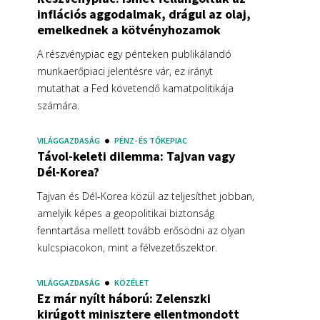
inflációs aggodalmak, drágul az olaj,
emelkednek a kötvényhozamok
A részvénypiac egy pénteken publikálandó
munkaerőpiaci jelentésre vár, ez irányt
mutathat a Fed követendő kamatpolitikája
számára.
VILÁGGAZDASÁG
PÉNZ- ÉS TŐKEPIAC
Távol-keleti dilemma: Tajvan vagy
Dél-Korea?
Tajvan és Dél-Korea közül az teljesíthet jobban,
amelyik képes a geopolitikai biztonság
fenntartása mellett tovább erősödni az olyan
kulcspiacokon, mint a félvezetőszektor.
VILÁGGAZDASÁG
KÖZÉLET
Ez már nyílt háború: Zelenszki
kirúgott minisztere ellentmondott