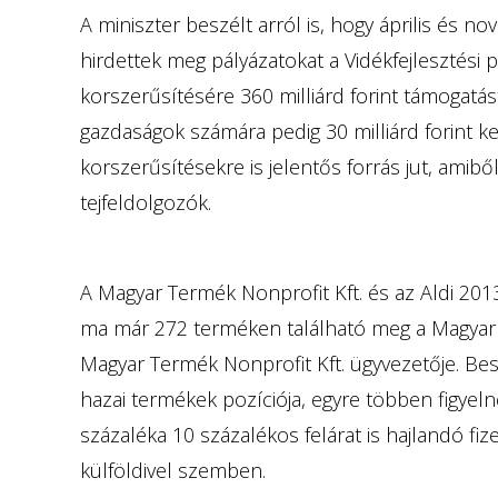
A miniszter beszélt arról is, hogy április és n
hirdettek meg pályázatokat a Vidékfejlesztési
korszerűsítésére 360 milliárd forint támogatást 
gazdaságok számára pedig 30 milliárd forint ker
korszerűsítésekre is jelentős forrás jut, amibő
tejfeldolgozók.
A Magyar Termék Nonprofit Kft. és az Aldi 2
ma már 272 terméken található meg a Magyar
Magyar Termék Nonprofit Kft. ügyvezetője. Besz
hazai termékek pozíciója, egyre többen figyel
százaléka 10 százalékos felárat is hajlandó fi
külföldivel szemben.