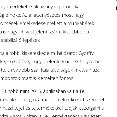
ül ilyen értéket csak az anyatej produkál –
ég elnöke. Az állattenyésztés most nagy
aköltségek emelkedése mellett a munkabérek
s nagy kihívást jelent számukra. Ebben a
tabilizáló lépések.
ta a többi kiskereskedelmi hálózatot Győrffy
ke, hozzátéve, hogy a jelenlegi nehéz helyzetben
te, a rövidebb szállítási távolságok miatt a hazai
mpontok miatt is kiemelten fontos.
t. több mint 2016. áprilisában vált a Tej
, és akkor megfogalmazott célok között szerepelt
 hazai tejjel és tejtermékekkel tudják kiszolgálni a
dta Harcz Zoltán, a Tej Terméktanács ügyvezető