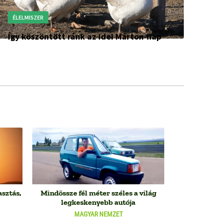
ÉLELMISZER
Így köszöntött ránk az idei Márton-nap
sztás,
Mindössze fél méter széles a világ
legkeskenyebb autója
MAGYAR NEMZET