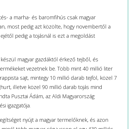
rtés- a marha- és baromfihús csak magyar
an, most pedig azt közölte, hogy novembertől a
lejétől pedig a tojásnál is ezt a megoldást
 készül magyar gazdáktól érkező tejből, és
rmékeket vezetnek be. Több mint 40 millió liter
ppista sajt, mintegy 10 millió darab tejföl, közel 7
hurt, illetve közel 90 millió darab tojás mind
ondta Pusztai Ádám, az Aldi Magyarország
i igazgatója.
egítséget nyújt a magyar termelőknek, és azon
 minél több magyar cég jusson el egy 430 milliós