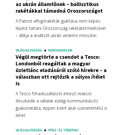
az ukrán államfőnek – ballisztikus
rakétákkal támadná Oroszországot
A Patriot elfogórakéták gyártása nem képes
lépést tartani Oroszország rakétatermelésével
– állítja a leváltott ukrán védelmi miniszter.
VILÁGGAZDASÁG
KERESKEDELEM
Végül megtörte a csendet a Tesco:
Londonból reagáltak a magyar
üzletlánc eladásáról szóló hírekre – a
válaszban ott rejtőzik a súlyos ítélet
is
A Tesco főhadiszállásról érkező reakció
illeszkedik a vállalat eddigi kommunikációs
gyakorlatába, éppen ezért akár üzenetértékű is
lehet.
VILÁGGAZDASÁG
PÉNZ- ÉS TŐKEPIAC