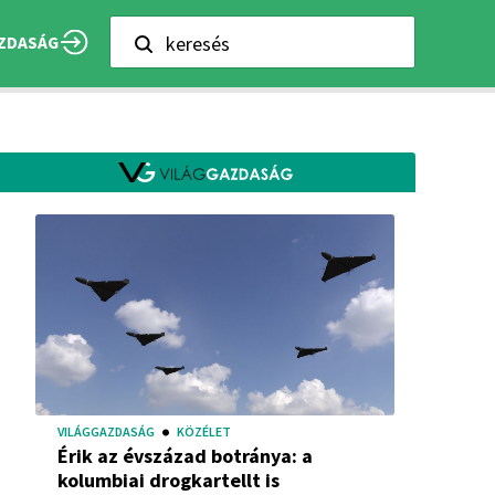
keresés
ZDASÁG
VILÁGGAZDASÁG
KÖZÉLET
Érik az évszázad botránya: a
kolumbiai drogkartellt is