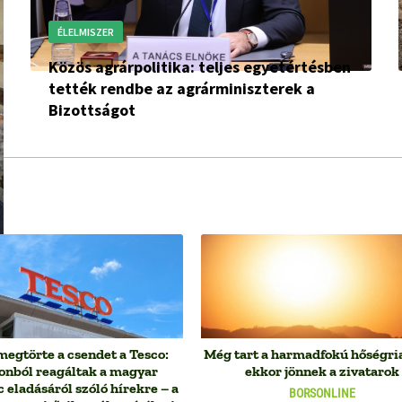
ÉLELMISZER
Közös agrárpolitika: teljes egyetértésben
tették rendbe az agrárminiszterek a
Bizottságot
megtörte a csendet a Tesco:
Még tart a harmadfokú hőségria
onból reagáltak a magyar
ekkor jönnek a zivatarok
c eladásáról szóló hírekre – a
BORSONLINE