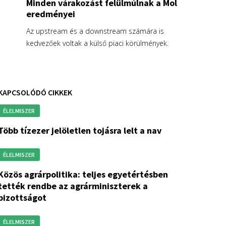
Minden várakozást felülmúlnak a Mol
eredményei
Az upstream és a downstream számára is
kedvezőek voltak a külső piaci körülmények.
KAPCSOLÓDÓ CIKKEK
ÉLELMISZER
több tízezer jelöletlen tojásra lelt a nav
ÉLELMISZER
itika: teljes egyetértésben
tették rendbe az agrárminiszterek a
bizottságot
ÉLELMISZER