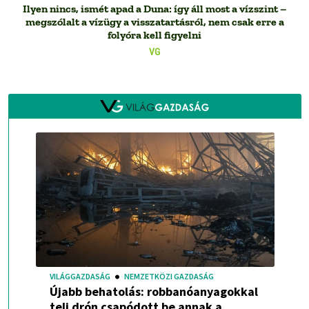
Ilyen nincs, ismét apad a Duna: így áll most a vízszint –
megszólalt a vízügy a visszatartásról, nem csak erre a
folyóra kell figyelni
VG
VILÁGGAZDASÁG
NEMZETKÖZI GAZDASÁG
Újabb behatolás: robbanóanyagokkal
teli drón csapódott be annak a