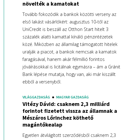
növelték a kamatokat
Tovább fokozódik a bankok közötti verseny az
első lakást vásárlókért: augusztus 10-től az
UniCredit is beszáll az Otthon Start hitelt 3
százalék alatti kamattal kínáló pénzintézetek
közé. Miközben az államilag támogatott hitelek
uralják a piacot, a bankok nemcsak a kamatok
faragásával, hanem akár félmillió forintos
jóváírásokkal is licitálnak egymásra – ám a Gránit
Bank lépése mutatja, hogy van, aki már kiszállt
ebből a versenyből.
VILÁGGAZDASÁG
MAGYAR GAZDASÁG
Vitézy Dávid: csaknem 2,3 milliárd
forintot fizetett vissza az államnak a
Mészáros Lőrinchez köthető
magántőkealap
Egyetlen átvilágított szerződésből csaknem 2,3