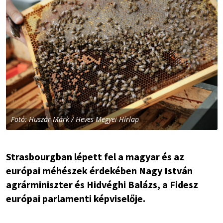
Fotó: Huszár Márk / Heves Megyei Hírlap
Strasbourgban lépett fel a magyar és az
európai méhészek érdekében Nagy István
agrárminiszter és Hidvéghi Balázs, a Fidesz
európai parlamenti képviselője.