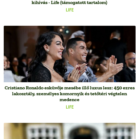
kihívás - Life (támogatott tartalom)
LIFE
Cristiano Ronaldo esküvője mesébe illő luxus lesz: 450 ezres
lakosztály, személyes komornyik és tetőtéri végtelen
medence
LIFE