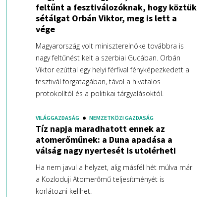
feltűnt a fesztiválozóknak, hogy köztük
sétálgat Orbán Viktor, meg is lett a
vége
Magyarország volt miniszterelnöke továbbra is
nagy feltűnést kelt a szerbiai Gucában. Orbán
Viktor ezúttal egy helyi férfival fényképezkedett a
fesztivál forgatagában, távol a hivatalos
protokolltól és a politikai tárgyalásoktól.
VILÁGGAZDASÁG
NEMZETKÖZI GAZDASÁG
Tíz napja maradhatott ennek az
atomerőműnek: a Duna apadása a
válság nagy nyertesét is utolérheti
Ha nem javul a helyzet, alig másfél hét múlva már
a Kozloduji Atomerőmű teljesítményét is
korlátozni kellhet.