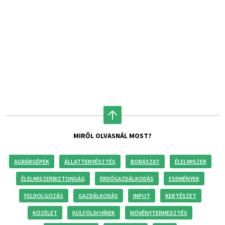
MIRŐL OLVASNÁL MOST?
AGRÁRGÉPEK
ÁLLATTENYÉSZTÉS
BORÁSZAT
ÉLELMISZER
ÉLELMISZERBIZTONSÁG
ERDŐGAZDÁLKODÁS
ESEMÉNYEK
FELDOLGOZÁS
GAZDÁLKODÁS
INPUT
KERTÉSZET
KÖZÉLET
KÜLFÖLDI HÍREK
NÖVÉNYTERMESZTÉS