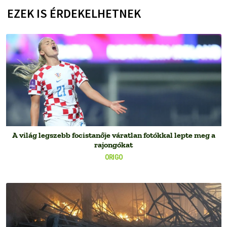
EZEK IS ÉRDEKELHETNEK
A világ legszebb focistanője váratlan fotókkal lepte meg a
rajongókat
ORIGO