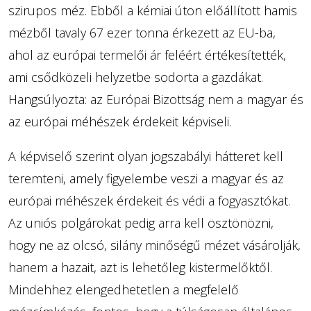
szirupos méz. Ebből a kémiai úton előállított hamis
mézből tavaly 67 ezer tonna érkezett az EU-ba,
ahol az európai termelői ár feléért értékesítették,
ami csődközeli helyzetbe sodorta a gazdákat.
Hangsúlyozta: az Európai Bizottság nem a magyar és
az európai méhészek érdekeit képviseli.
A képviselő szerint olyan jogszabályi hátteret kell
teremteni, amely figyelembe veszi a magyar és az
európai méhészek érdekeit és védi a fogyasztókat.
Az uniós polgárokat pedig arra kell ösztönözni,
hogy ne az olcsó, silány minőségű mézet vásárolják,
hanem a hazait, azt is lehetőleg kistermelőktől.
Mindehhez elengedhetetlen a megfelelő