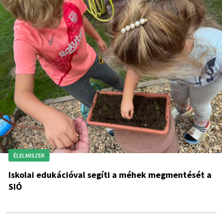
ÉLELMISZER
Iskolai edukációval segíti a méhek megmentését a
SIÓ