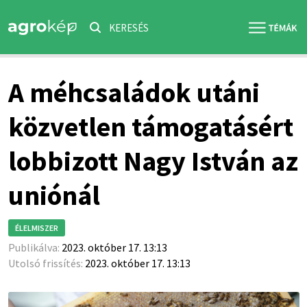
KERESÉS
A méhcsaládok utáni
közvetlen támogatásért
lobbizott Nagy István az
uniónál
ÉLELMISZER
Publikálva:
2023. október 17. 13:13
Utolsó frissítés:
2023. október 17. 13:13