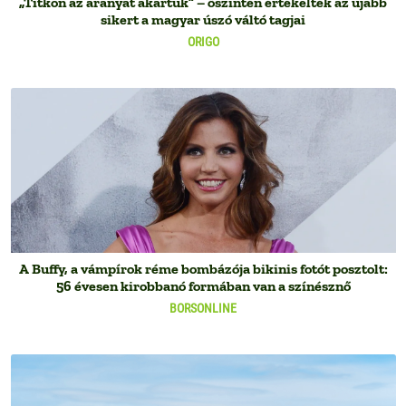
„Titkon az aranyat akartuk” – őszintén értékelték az újabb
sikert a magyar úszó váltó tagjai
ORIGO
A Buffy, a vámpírok réme bombázója bikinis fotót posztolt:
56 évesen kirobbanó formában van a színésznő
BORSONLINE