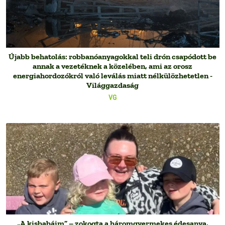
Újabb behatolás: robbanóanyagokkal teli drón csapódott be
annak a vezetéknek a közelében, ami az orosz
energiahordozókról való leválás miatt nélkülözhetetlen -
Világgazdaság
VG
„A kisbabáim” – zokogta a háromgyermekes édesanya,