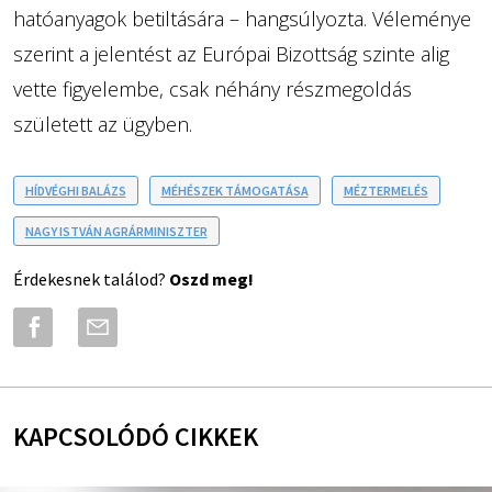
hatóanyagok betiltására – hangsúlyozta. Véleménye
szerint a jelentést az Európai Bizottság szinte alig
vette figyelembe, csak néhány részmegoldás
született az ügyben.
HÍDVÉGHI BALÁZS
MÉHÉSZEK TÁMOGATÁSA
MÉZTERMELÉS
NAGY ISTVÁN AGRÁRMINISZTER
Érdekesnek találod?
Oszd meg!
KAPCSOLÓDÓ CIKKEK