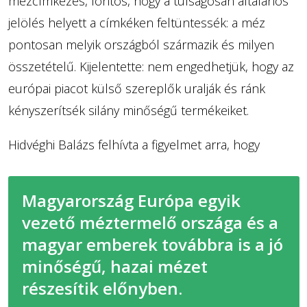
mézcímkézés, fontos, hogy a túlságosan általános
jelölés helyett a címkéken feltüntessék: a méz
pontosan melyik országból származik és milyen
összetételű. Kijelentette: nem engedhetjük, hogy az
európai piacot külső szereplők uralják és ránk
kényszerítsék silány minőségű termékeiket.
Hidvéghi Balázs felhívta a figyelmet arra, hogy
Magyarország Európa egyik
vezető méztermelő országa és a
magyar emberek továbbra is a jó
minőségű, hazai mézet
részesítik előnyben.