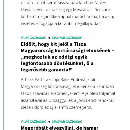
milliárd forint került vissza az államhoz. Vitézy
Dávid szerint az összeg egy Mészáros Lőrinchez
köthető magántőkealapnál maradt volna, ha az új
vezetés elfogadja a korábbi megállapodást.
VILÁGGAZDASÁG
MAGYAR GAZDASÁG
Eldőlt, hogy kit jelöl a Tisza
Magyarország köztársasági elnökének –
„meghoztuk az eddigi egyik
legfontosabb döntésünket, ő a
legerősebb garancia!"
A Tisza Párt frakciója Baka Andrást jelöli
Magyarország köztársasági elnökének a szombati
titkos szavazás eredményeként. A jelölési folyamat
lezárultával az Országgyűlés a jövő keddi rendkívüli
ülésen dönt az új államfő személyéről.
VILÁGGAZDASÁG
MAGYAR GAZDASÁG
Megpróbált elvegyülni, de hamar