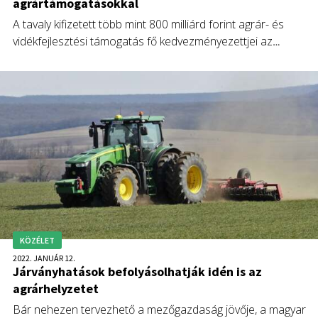
agrártámogatásokkal
A tavaly kifizetett több mint 800 milliárd forint agrár- és
vidékfejlesztési támogatás fő kedvezményezettjei az
eddigieknek megfelelően a növénytermesztők voltak, míg az
állattartókat – ahogyan már 2020-ban is – az uniós
támogatásnál nagyobb összegű nemzeti forrással kellett
segíteni.
KÖZÉLET
2022. JANUÁR 12.
Járványhatások befolyásolhatják idén is az
agrárhelyzetet
Bár nehezen tervezhető a mezőgazdaság jövője, a magyar