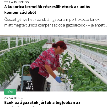
2023. AUGUSZTUS 5.
A kukoricatermelők részesülhetnek az uniós
kompenzációból
Ősszel igényelhetik az ukrán gabonaimport okozta károk
miatt megítélt uniós kompenzációt a gazdálkodók – jelentette
be Nagy István agrárminiszter.
PÉNZ
2022. ÁPRILIS 6.
Ezek az ágazatok jártak a legjobban az