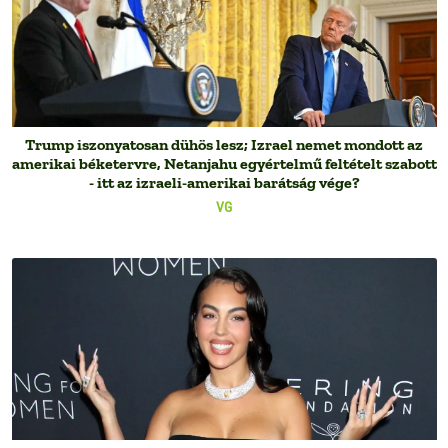
Trump iszonyatosan dühös lesz; Izrael nemet mondott az
amerikai béketervre, Netanjahu egyértelmű feltételt szabott
- itt az izraeli-amerikai barátság vége?
VG