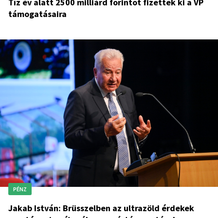
Tíz év alatt 2500 milliárd forintot fizettek ki a VP
támogatásaira
PÉNZ
Jakab István: Brüsszelben az ultrazöld érdekek