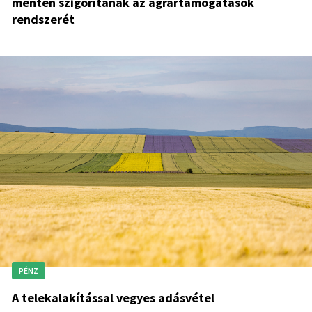
mentén szigorítanák az agrártámogatások
rendszerét
PÉNZ
A telekalakítással vegyes adásvétel