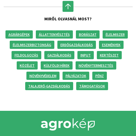
MIRŐL OLVASNÁL MOST?
AGRÁRGÉPEK
ÁLLATTENYÉSZTÉS
BORÁSZAT
ÉLELMISZER
ÉLELMISZERBIZTONSÁG
ERDŐGAZDÁLKODÁS
ESEMÉNYEK
FELDOLGOZÁS
GAZDÁLKODÁS
INPUT
KERTÉSZET
KÖZÉLET
KÜLFÖLDI HÍREK
NÖVÉNYTERMESZTÉS
NÖVÉNYVÉDELEM
PÁLYÁZATOK
PÉNZ
TALAJERŐ-GAZDÁLKODÁS
TÁMOGATÁSOK