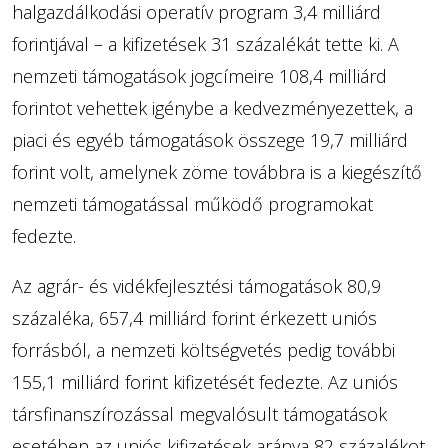
halgazdálkodási operatív program 3,4 milliárd
forintjával – a kifizetések 31 százalékát tette ki. A
nemzeti támogatások jogcímeire 108,4 milliárd
forintot vehettek igénybe a kedvezményezettek, a
piaci és egyéb támogatások összege 19,7 milliárd
forint volt, amelynek zöme továbbra is a kiegészítő
nemzeti támogatással működő programokat
fedezte.
Az agrár- és vidékfejlesztési támogatások 80,9
százaléka, 657,4 milliárd forint érkezett uniós
forrásból, a nemzeti költségvetés pedig további
155,1 milliárd forint kifizetését fedezte. Az uniós
társfinanszírozással megvalósult támogatások
esetében az uniós kifizetések aránya 82 százalékot