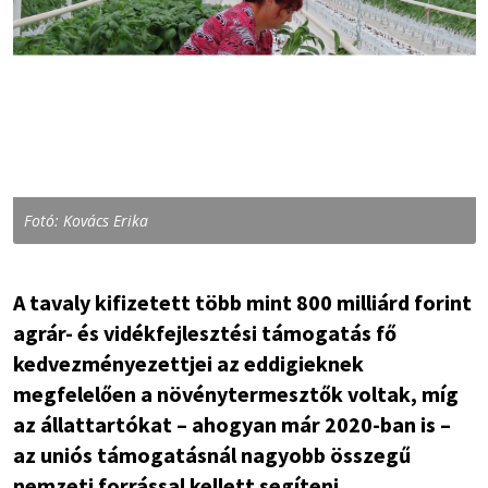
Fotó: Kovács Erika
A tavaly kifizetett több mint 800 milliárd forint
agrár- és vidékfejlesztési támogatás fő
kedvezményezettjei az eddigieknek
megfelelően a növénytermesztők voltak, míg
az állattartókat – ahogyan már 2020-ban is –
az uniós támogatásnál nagyobb összegű
nemzeti forrással kellett segíteni.