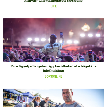
kihívás - Life (támogatott tartalom)
LIFE
Erre figyelj a Szigeten: így kerülheted el a hőgutát a
kánikulában
BORSONLINE