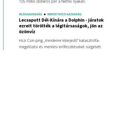
105 millió dolláros per a Netflix nyakán.
VILÁGGAZDASÁG
NEMZETKÖZI GAZDASÁG
Lecsapott Dél-Kínára a Dolphin - járatok
ezreit törölték a légitársaságok, jön az
özönvíz
Hszi Csin-ping „mindenre kiterjedő” katasztrófa-
megelőzési és mentési erőfeszítéseket sürgetett.