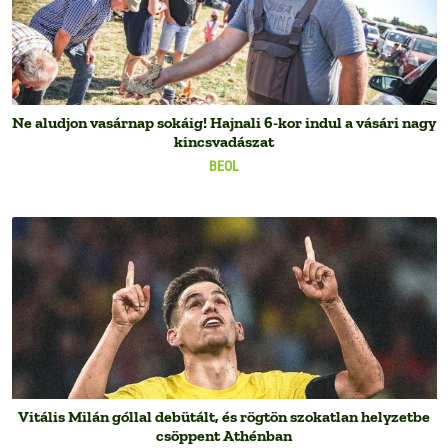
Ne aludjon vasárnap sokáig! Hajnali 6-kor indul a vásári nagy
kincsvadászat
BEOL
Vitális Milán góllal debütált, és rögtön szokatlan helyzetbe
csöppent Athénban