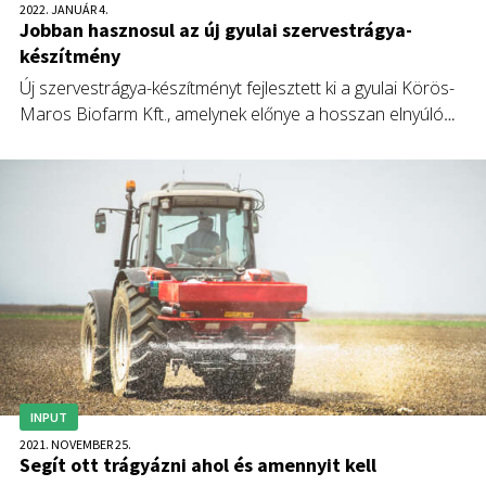
2022. JANUÁR 4.
Jobban hasznosul az új gyulai szervestrágya-
készítmény
Új szervestrágya-készítményt fejlesztett ki a gyulai Körös-
Maros Biofarm Kft., amelynek előnye a hosszan elnyúló
tápanyag-felszívódás.
INPUT
2021. NOVEMBER 25.
Segít ott trágyázni ahol és amennyit kell