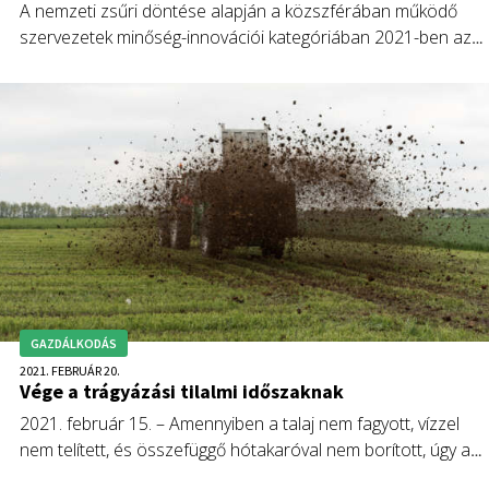
A nemzeti zsűri döntése alapján a közszférában működő
szervezetek minőség-innovációi kategóriában 2021-ben az
ELKH Agrártudományi Kutatóközpont (ATK) ProPlanta
Költség- és Környezetkímélő Trágyázási Szaktanácsadási
Rendszere nyerte el a Minőség-Innováció díjat, és ezzel jogo
szerzett a nemzetközi pályázaton való részvételre. A
rendszer biztonságosan, a környezet értékeinek
megőrzésével teszi lehetővé nagy tervezett termésszintek
elérését, hozzájárulva a területegységre vonatkoztatott
bevételek maximalizálásához.
GAZDÁLKODÁS
2021. FEBRUÁR 20.
Vége a trágyázási tilalmi időszaknak
2021. február 15. – Amennyiben a talaj nem fagyott, vízzel
nem telített, és összefüggő hótakaróval nem borított, úgy a
nitrátérzékeny területen február 15. után a trágyázás