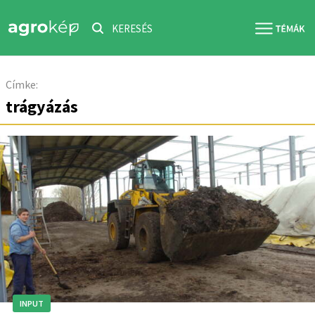
KERESÉS
Címke:
trágyázás
INPUT