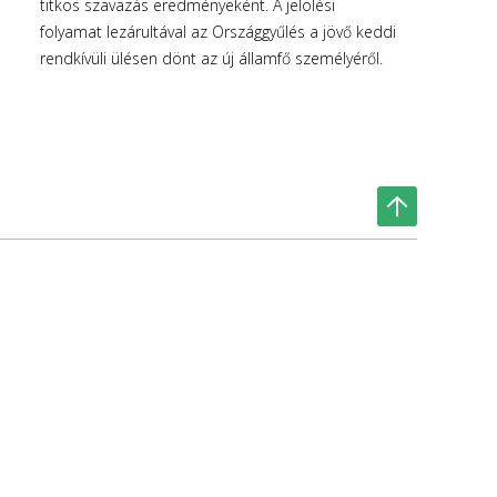
titkos szavazás eredményeként. A jelölési
folyamat lezárultával az Országgyűlés a jövő keddi
rendkívüli ülésen dönt az új államfő személyéről.