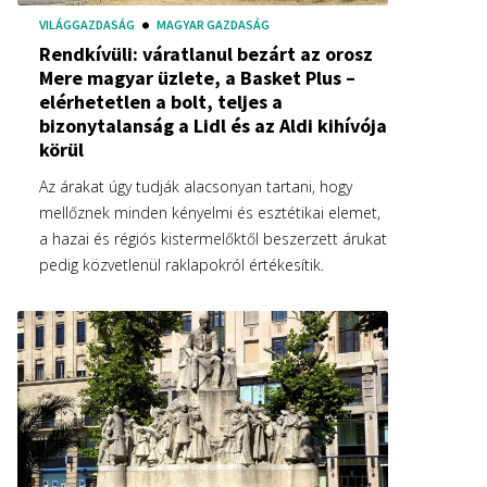
VILÁGGAZDASÁG
MAGYAR GAZDASÁG
Rendkívüli: váratlanul bezárt az orosz
Mere magyar üzlete, a Basket Plus –
elérhetetlen a bolt, teljes a
bizonytalanság a Lidl és az Aldi kihívója
körül
Az árakat úgy tudják alacsonyan tartani, hogy
mellőznek minden kényelmi és esztétikai elemet,
a hazai és régiós kistermelőktől beszerzett árukat
pedig közvetlenül raklapokról értékesítik.