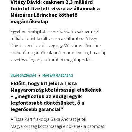
Vitézy Dávid: csaknem 2,3 milliárd
forintot fizetett vissza az államnak a
Mészáros Lőrinchez köthető
magántőkealap
Egyetlen átvilágított szerződésből csaknem 2,3
milliárd forint került vissza az államhoz. Vitézy
Dávid szerint az összeg egy Mészáros Lőrinchez
köthető magántőkealapnál maradt volna, ha az új
vezetés elfogadja a korábbi megállapodást.
VILÁGGAZDASÁG
MAGYAR GAZDASÁG
Eldőlt, hogy kit jelöl a Tisza
Magyarország köztársasági elnökének
– „meghoztuk az eddigi egyik
legfontosabb döntésünket, ő a
legerősebb garancia!"
A Tisza Párt frakciója Baka Andrást jelöli
Magyarország köztársasági elnökének a szombati