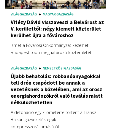
VILÁGGAZDASÁG
MAGYAR GAZDASÁG
Vitézy Dávid visszaveszi a Belvárost az
V. kerülettől: négy kiemelt közterület
kerülhet újra a fővároshoz
Ismét a Fővárosi Önkormányzat kezelheti
Budapest több meghatározó közterületét.
VILÁGGAZDASÁG
NEMZETKÖZI GAZDASÁG
Újabb behatolás: robbanóanyagokkal
teli drón csapódott be annak a
vezetéknek a közelében, ami az orosz
energiahordozókról való leválás miatt
nélkülözhetetlen
A detonáció egy kilométerre történt a Transz-
Balkán gázvezeték egyik
kompresszorállomásától.