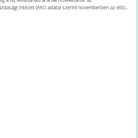
eg a tej felvásárlási árának növekedése: az
zdasági Intézet (AKI) adatai szerint novemberben az előző
pest 3, az egy évvel korábbival összevetve pedig 10
 volt az áremelkedés.