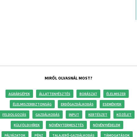
MIRŐL OLVASNÁL MOST?
AGRÁRGÉPEK
ÁLLATTENYÉSZTÉS
BORÁSZAT
ÉLELMISZER
ÉLELMISZERBIZTONSÁG
ERDŐGAZDÁLKODÁS
ESEMÉNYEK
FELDOLGOZÁS
GAZDÁLKODÁS
INPUT
KERTÉSZET
KÖZÉLET
KÜLFÖLDI HÍREK
NÖVÉNYTERMESZTÉS
NÖVÉNYVÉDELEM
PÁLYÁZATOK
PÉNZ
TALAJERŐ-GAZDÁLKODÁS
TÁMOGATÁSOK