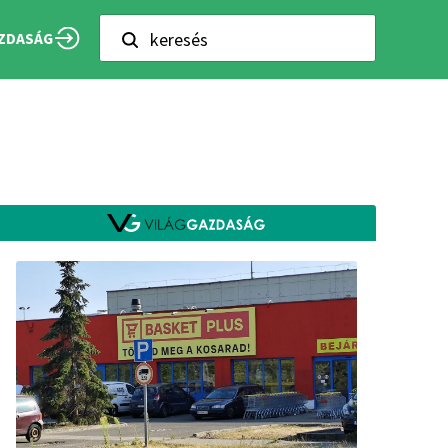
keresés
ZDASÁG