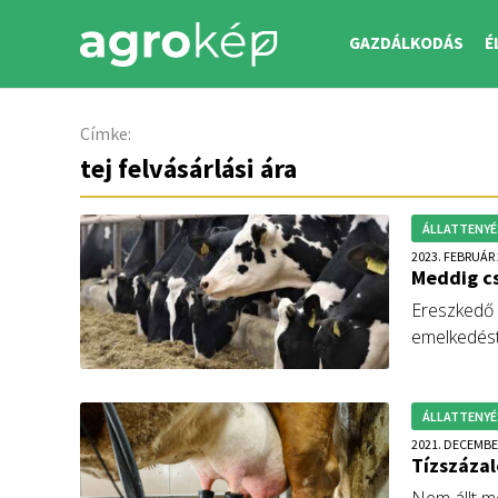
GAZDÁLKODÁS
É
Címke:
tej felvásárlási ára
ÁLLATTENYÉ
2023. FEBRUÁR 
Meddig cs
Ereszkedő p
emelkedést
azonban a 
kulcskérdé
Erste Agrá
ÁLLATTENYÉ
2021. DECEMBE
Tízszázal