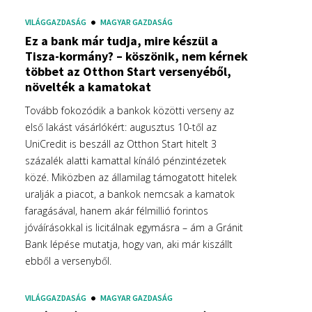
VILÁGGAZDASÁG
MAGYAR GAZDASÁG
Ez a bank már tudja, mire készül a
Tisza-kormány? – köszönik, nem kérnek
többet az Otthon Start versenyéből,
növelték a kamatokat
Tovább fokozódik a bankok közötti verseny az
első lakást vásárlókért: augusztus 10-től az
UniCredit is beszáll az Otthon Start hitelt 3
százalék alatti kamattal kínáló pénzintézetek
közé. Miközben az államilag támogatott hitelek
uralják a piacot, a bankok nemcsak a kamatok
faragásával, hanem akár félmillió forintos
jóváírásokkal is licitálnak egymásra – ám a Gránit
Bank lépése mutatja, hogy van, aki már kiszállt
ebből a versenyből.
VILÁGGAZDASÁG
MAGYAR GAZDASÁG