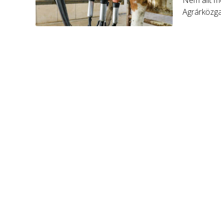
Nem állt m
Agrárközga
havihoz ké
százalékos