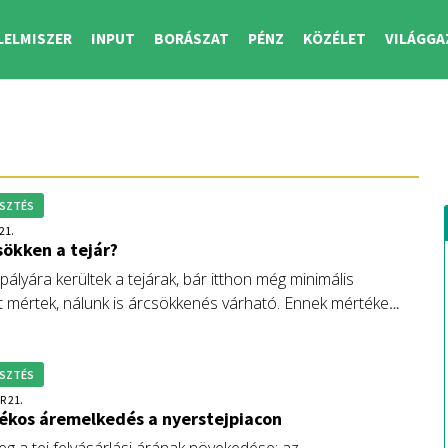
LELMISZER
INPUT
BORÁSZAT
PÉNZ
KÖZÉLET
VILÁGGA
SZTÉS
21.
ökken a tejár?
ályára kerültek a tejárak, bár itthon még minimális
 mértek, nálunk is árcsökkenés várható. Ennek mértéke
szarvasmarhatartóknak a takarmányárak miatt
s. A várható trendeket elemzi cikkében Fórián Zoltán, az
r Kompetencia Központ vezető agrárszakértője.
SZTÉS
R 21.
ékos áremelkedés a nyerstejpiacon