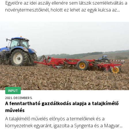
Egyelőre az idei aszály ellenére sem látszik szemléletváltás a
növénytermesztőknél, holott ez lehet az egyik kulcsa az
eredményes működésnek – hangzott el a vízmegtartó
gazdálkodás fontosságára felhívó gödöllői szakmai
rendezvényen.
INPUT
2021. DECEMBER 5.
A fenntartható gazdálkodás alapja a talajkímélő
művelés
A talajkímélő művelés előnyös a termelőknek és a
környezetnek egyaránt, igazolta a Syngenta és a Magyar