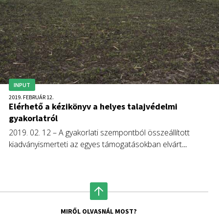
INPUT
2019. FEBRUÁR 12.
Elérhető a kézikönyv a helyes talajvédelmi
gyakorlatról
2019. 02. 12 – A gyakorlati szempontból összeállított
kiadványismerteti az egyes támogatásokban elvárt
talajvédelmi kötelezettségek teljesítésének eljárásait és
rávilágít a „Helyes Mezőgazdasági és Környezeti Állapot”
fenntartásának azon fontos és hasznos műveleteire,
amelyekkel a gazdálkodó saját területén elősegítheti például 
vízmegőrzést, mind az agrotechnika, mind a
MIRŐL OLVASNÁL MOST?
másodvetemények alkalmazásával. Bemutatja a talajok