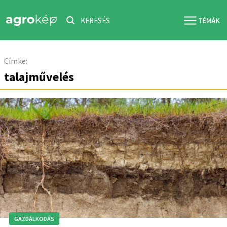
KERESÉS
Címke:
talajművelés
GAZDÁLKODÁS