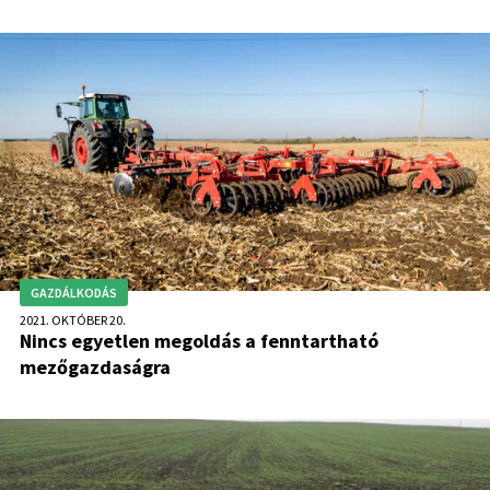
Tudományos Akadémia 18 éve tartó talajvédelmi kutatása,
amelyet a zalai Szentgyörgyváron indítottak 2003-ban. A
kísérlet bizonyította: a talajkímélő művelés fokozza a talaj
vízelnyelő képességét, növeli a talaj egészségét és biológiai
sokféleségét, csökkenti a veszteséget és a talajlemosódást a
lejtőkön.
GAZDÁLKODÁS
2021. OKTÓBER 20.
Nincs egyetlen megoldás a fenntartható
mezőgazdaságra