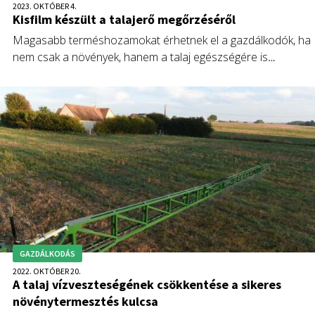
2023. OKTÓBER 4.
Kisfilm készült a talajerő megőrzéséről
Magasabb terméshozamokat érhetnek el a gazdálkodók, ha
nem csak a növények, hanem a talaj egészségére is
odafigyelnek.
GAZDÁLKODÁS
2022. OKTÓBER 20.
A talaj vízveszteségének csökkentése a sikeres
növénytermesztés kulcsa