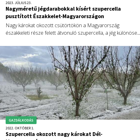
2023. JÚLIUS 23.
Nagyméretű jégdarabokkal kísért szupercella
pusztított Északkelet-Magyarországon
Nagy károkat okozott csütörtökön a Magyarország
északkeleti része felett átvonuló szupercella, a jég különösen
Szabolcs-Szatmár-Bereg vármegyében pusztított: a
Nyírségben tojás méretű jégdarabok hullottak.
GAZDÁLKODÁS
2022. OKTÓBER 1.
Szupercella okozott nagy károkat Dél-