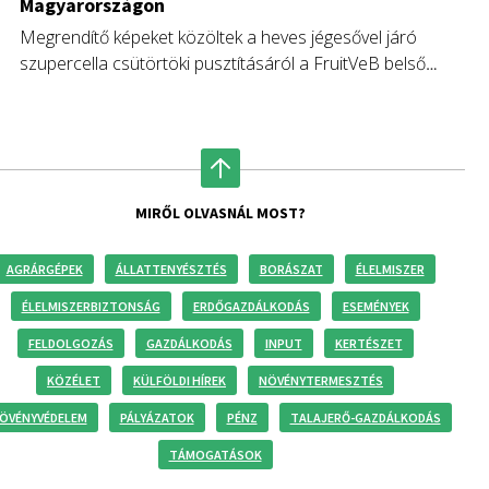
Magyarországon
Megrendítő képeket közöltek a heves jégesővel járó
szupercella csütörtöki pusztításáról a FruitVeB belső
fórumán a dél-alföldi termelők.
MIRŐL OLVASNÁL MOST?
AGRÁRGÉPEK
ÁLLATTENYÉSZTÉS
BORÁSZAT
ÉLELMISZER
ÉLELMISZERBIZTONSÁG
ERDŐGAZDÁLKODÁS
ESEMÉNYEK
FELDOLGOZÁS
GAZDÁLKODÁS
INPUT
KERTÉSZET
KÖZÉLET
KÜLFÖLDI HÍREK
NÖVÉNYTERMESZTÉS
ÖVÉNYVÉDELEM
PÁLYÁZATOK
PÉNZ
TALAJERŐ-GAZDÁLKODÁS
TÁMOGATÁSOK