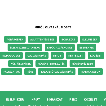
MIRŐL OLVASNÁL MOST?
AGRÁRGÉPEK
ÁLLATTENYÉSZTÉS
BORÁSZAT
ÉLELMISZER
ÉLELMISZERBIZTONSÁG
ERDŐGAZDÁLKODÁS
ESEMÉNYEK
FELDOLGOZÁS
GAZDÁLKODÁS
INPUT
KERTÉSZET
KÖZÉLET
KÜLFÖLDI HÍREK
NÖVÉNYTERMESZTÉS
NÖVÉNYVÉDELEM
PÁLYÁZATOK
PÉNZ
TALAJERŐ-GAZDÁLKODÁS
TÁMOGATÁSOK
ÉLELMISZER
INPUT
BORÁSZAT
PÉNZ
KÖZÉLET
V