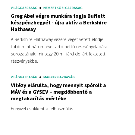
VILÁGGAZDASÁG
NEMZETKÖZI GAZDASÁG
Greg Abel végre munkára fogja Buffett
készpénzhegyét - újra aktív a Berkshire
Hathaway
A Berkshire Hathaway vezére véget vetett elődje
több mint három éve tartó nettó részvényeladási
sorozatának: mintegy 20 milliárd dollárt fektetett
részvényekbe.
VILÁGGAZDASÁG
MAGYAR GAZDASÁG
Vitézy elárulta, hogy mennyit spórolt a
MÁV és a GYSEV – megdöbbentő a
megtakarítás mértéke
Ennyivel csökkent a felhasználás.