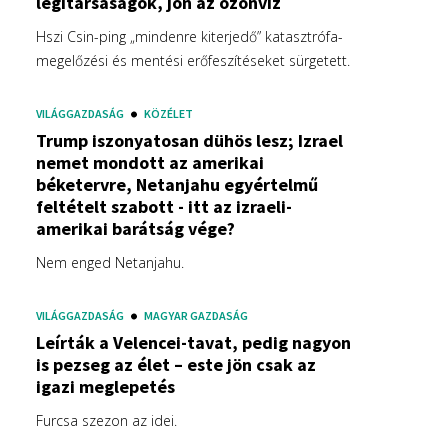
légitársaságok, jön az özönvíz
Hszi Csin-ping „mindenre kiterjedő” katasztrófa-
megelőzési és mentési erőfeszítéseket sürgetett.
VILÁGGAZDASÁG
KÖZÉLET
Trump iszonyatosan dühös lesz; Izrael
nemet mondott az amerikai
béketervre, Netanjahu egyértelmű
feltételt szabott - itt az izraeli-
amerikai barátság vége?
Nem enged Netanjahu.
VILÁGGAZDASÁG
MAGYAR GAZDASÁG
Leírták a Velencei-tavat, pedig nagyon
is pezseg az élet – este jön csak az
igazi meglepetés
Furcsa szezon az idei.