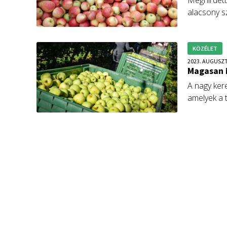
Meghirdetté
alacsony s
elnöke sze
KÖZÉLET
2023. AUGUSZT
Magasan 
A nagy ker
amelyek a t
szakaszáb