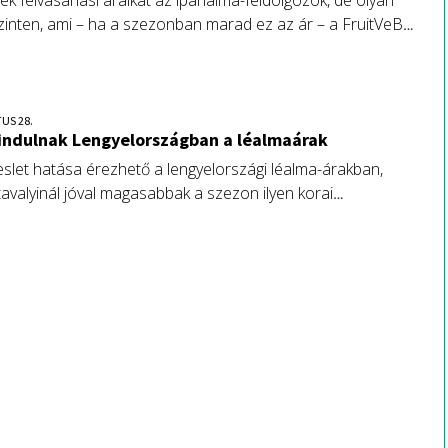
k felvásárlási áraikat az iparialma-feldolgozók, de olyan
zinten, ami – ha a szezonban marad ez az ár – a FruitVeB
rint a léalmaágazat gyors leépüléséhez vezethet.
US 28.
indulnak Lengyelországban a léalmaárak
eslet hatása érezhető a lengyelországi léalma-árakban,
avalyinál jóval magasabbak a szezon ilyen korai
an.