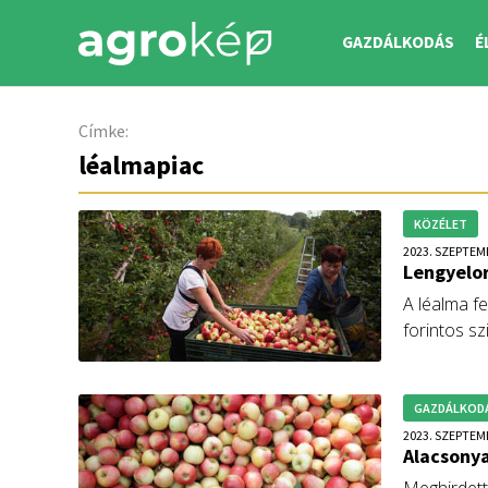
GAZDÁLKODÁS
É
Címke:
léalmapiac
KÖZÉLET
2023. SZEPTEM
Lengyelor
A léalma f
forintos s
számítanak
GAZDÁLKOD
2023. SZEPTEM
Alacsonya