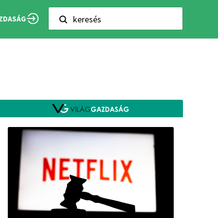
keresés
ZDASÁG