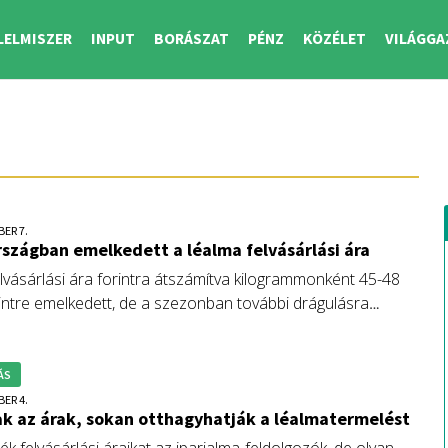
LELMISZER
INPUT
BORÁSZAT
PÉNZ
KÖZÉLET
VILÁGGA
BER 7.
szágban emelkedett a léalma felvásárlási ára
elvásárlási ára forintra átszámítva kilogrammonként 45-48
zintre emelkedett, de a szezonban további drágulásra
 a gazdák.
ÁS
BER 4.
k az árak, sokan otthagyhatják a léalmatermelést