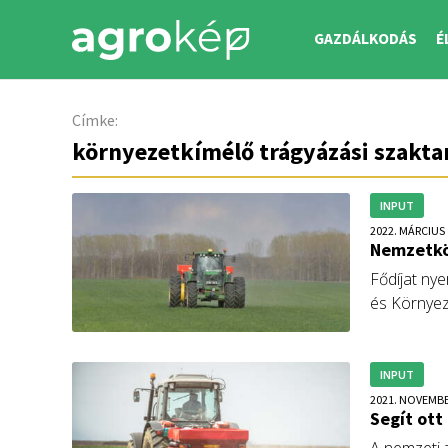
GAZDÁLKODÁS
É
Címke:
környezetkímélő trágyázási szakta
INPUT
2022. MÁRCIUS 
Nemzetköz
Fődíjat ny
és Környez
pályázata 
Innováció 
INPUT
2021. NOVEMBE
Segít ott