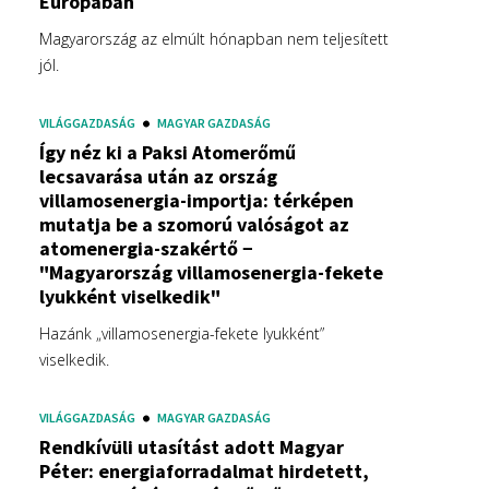
Európában
Magyarország az elmúlt hónapban nem teljesített
jól.
VILÁGGAZDASÁG
MAGYAR GAZDASÁG
Így néz ki a Paksi Atomerőmű
lecsavarása után az ország
villamosenergia-importja: térképen
mutatja be a szomorú valóságot az
atomenergia-szakértő −
"Magyarország villamosenergia-fekete
lyukként viselkedik"
Hazánk „villamosenergia-fekete lyukként”
viselkedik.
VILÁGGAZDASÁG
MAGYAR GAZDASÁG
Rendkívüli utasítást adott Magyar
Péter: energiaforradalmat hirdetett,