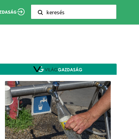
keresés
ZDASÁG