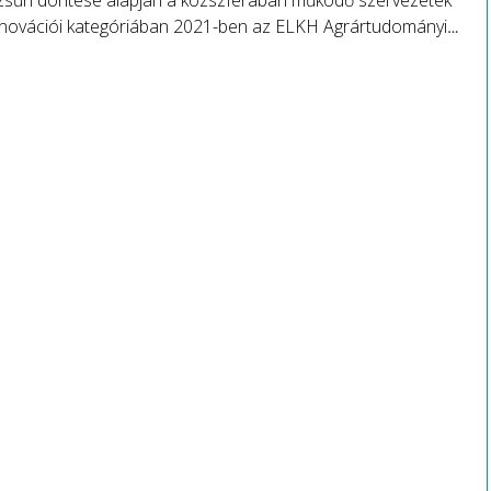
zsűri döntése alapján a közszférában működő szervezetek
novációi kategóriában 2021-ben az ELKH Agrártudományi
ont (ATK) ProPlanta Költség- és Környezetkímélő
 Szaktanácsadási Rendszere nyerte el a Minőség-
íjat, és ezzel jogot szerzett a nemzetközi pályázaton való
e. A rendszer biztonságosan, a környezet értékeinek
el teszi lehetővé nagy tervezett termésszintek elérését,
va a területegységre vonatkoztatott bevételek
lásához.