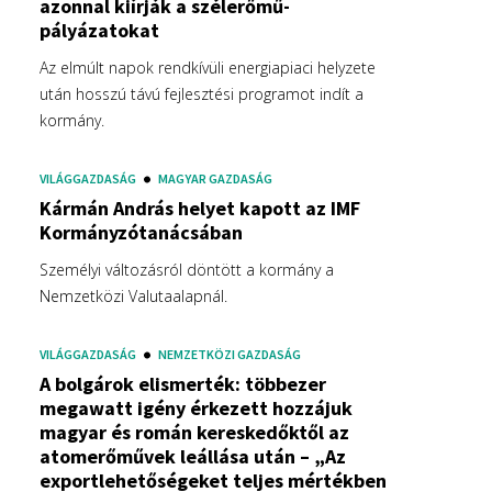
azonnal kiírják a szélerőmű-
pályázatokat
Az elmúlt napok rendkívüli energiapiaci helyzete
után hosszú távú fejlesztési programot indít a
kormány.
VILÁGGAZDASÁG
MAGYAR GAZDASÁG
Kármán András helyet kapott az IMF
Kormányzótanácsában
Személyi változásról döntött a kormány a
Nemzetközi Valutaalapnál.
VILÁGGAZDASÁG
NEMZETKÖZI GAZDASÁG
A bolgárok elismerték: többezer
megawatt igény érkezett hozzájuk
magyar és román kereskedőktől az
atomerőművek leállása után – „Az
exportlehetőségeket teljes mértékben