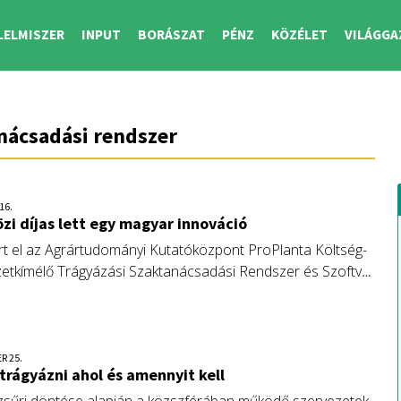
LELMISZER
INPUT
BORÁSZAT
PÉNZ
KÖZÉLET
VILÁGGA
nácsadási rendszer
16.
i díjas lett egy magyar innováció
ert el az Agrártudományi Kutatóközpont ProPlanta Költség-
etkímélő Trágyázási Szaktanácsadási Rendszer és Szoftver
a 15 éves múlttal rendelkező nemzetközi Minőség-
pályázaton.
R 25.
 trágyázni ahol és amennyit kell