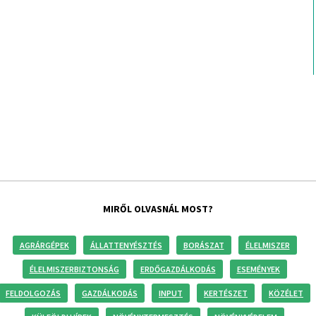
MIRŐL OLVASNÁL MOST?
AGRÁRGÉPEK
ÁLLATTENYÉSZTÉS
BORÁSZAT
ÉLELMISZER
ÉLELMISZERBIZTONSÁG
ERDŐGAZDÁLKODÁS
ESEMÉNYEK
FELDOLGOZÁS
GAZDÁLKODÁS
INPUT
KERTÉSZET
KÖZÉLET