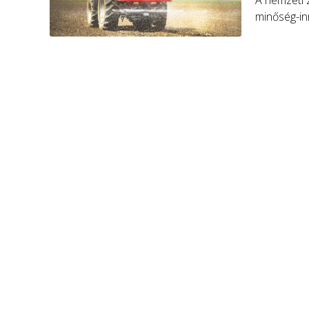
A nemzeti 
minőség-in
Kutatóközp
Trágyázási
Innováció d
részvételr
megőrzésév
hozzájárul
maximalizá