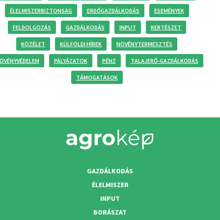
ÉLELMISZERBIZTONSÁG
ERDŐGAZDÁLKODÁS
ESEMÉNYEK
FELDOLGOZÁS
GAZDÁLKODÁS
INPUT
KERTÉSZET
KÖZÉLET
KÜLFÖLDI HÍREK
NÖVÉNYTERMESZTÉS
ÖVÉNYVÉDELEM
PÁLYÁZATOK
PÉNZ
TALAJERŐ-GAZDÁLKODÁS
TÁMOGATÁSOK
GAZDÁLKODÁS
ÉLELMISZER
INPUT
BORÁSZAT