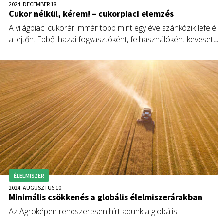
2024. DECEMBER 18.
Cukor nélkül, kérem! – cukorpiaci elemzés
A világpiaci cukorár immár több mint egy éve szánkózik lefelé
a lejtőn. Ebből hazai fogyasztóként, felhasználóként keveset
látunk. Az év végi ünnepkör édes életérzése arra sarkall, hog
előrejelzést adjak a cukorszektor kilátásait illetően, a
nemzetközi trendek tükrében.
ÉLELMISZER
2024. AUGUSZTUS 10.
Minimális csökkenés a globális élelmiszerárakban
Az Agroképen rendszeresen hírt adunk a globális