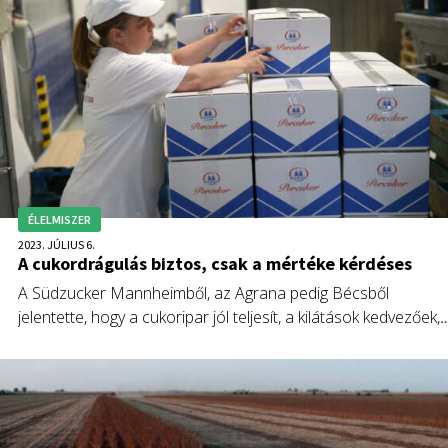
kitekinteni, és a csökkenő ártrendek tartósságát firtatni.
ÉLELMISZER
2023. JÚLIUS 6.
A cukordrágulás biztos, csak a mértéke kérdéses
A Südzucker Mannheimből, az Agrana pedig Bécsből
jelentette, hogy a cukoripar jól teljesít, a kilátások kedvezőek,
bár pár bizonytalansági tényező azért megkeseríti az életüket
Annyi biztos, hogy cukor árára nem panaszkodhatnak.