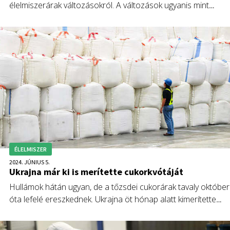
élelmiszerárak változásokról. A változások ugyanis mint
mindig, most is komoly üzenetet közvetítenek felénk. Fórián
Zoltán, az Erste Agrár Központ, -Elemzés vezető
agrárszakértője ezt az üzenetet fejti meg.
ÉLELMISZER
2024. JÚNIUS 5.
Ukrajna már ki is merítette cukorkvótáját
Hullámok hátán ugyan, de a tőzsdei cukorárak tavaly október
óta lefelé ereszkednek. Ukrajna öt hónap alatt kimerítette
uniós importkvótáját, Fórián Zoltán az Erste Agrár Központ, -
Elemzés vezető agrárszakértője szerint ezért is érdemes