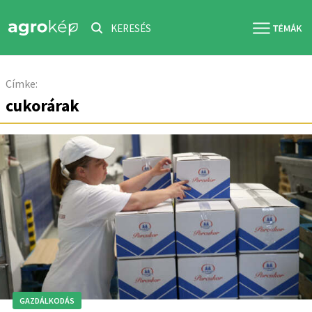
KERESÉS
Címke:
cukorárak
GAZDÁLKODÁS