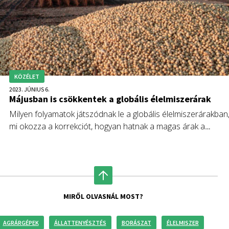
KÖZÉLET
2023. JÚNIUS 6.
Májusban is csökkentek a globális élelmiszerárak
Milyen folyamatok játszódnak le a globális élelmiszerárakban
mi okozza a korrekciót, hogyan hatnak a magas árak a
termelésre, illetve a fogyasztásra, és mire számíthatunk
közép- és hosszútávon? Fórián Zoltán, az Erste Agrár
Kompetencia Központ vezető agrárszakértője cikkében
ezekre keresi a válaszokat.
MIRŐL OLVASNÁL MOST?
AGRÁRGÉPEK
ÁLLATTENYÉSZTÉS
BORÁSZAT
ÉLELMISZER