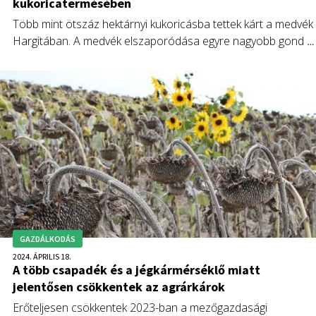
kukoricatermésében
Több mint ötszáz hektárnyi kukoricásba tettek kárt a medvék
Hargitában. A medvék elszaporódása egyre nagyobb gond é
úgy tűnik a román vezetés által negligált probléma.
GAZDÁLKODÁS
2024. ÁPRILIS 18.
A több csapadék és a jégkármérséklő miatt
jelentősen csökkentek az agrárkárok
Erőteljesen csökkentek 2023-ban a mezőgazdasági