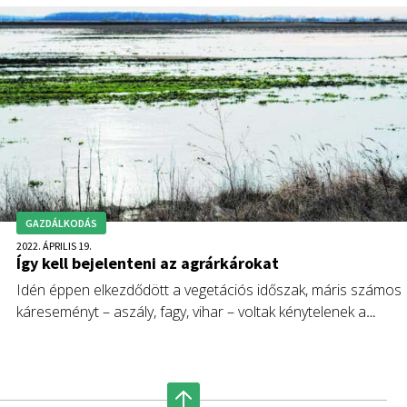
GAZDÁLKODÁS
2022. ÁPRILIS 19.
Így kell bejelenteni az agrárkárokat
Idén éppen elkezdődött a vegetációs időszak, máris számos
káreseményt – aszály, fagy, vihar – voltak kénytelenek a
gazdálkodók elszenvedni. A megfelelő összegű kárenyhítés
kifizetésének elengedhetetlen feltétele, hogy az érintettek
ismerjék az agrárkár-enyhítési rendszer szabályait.