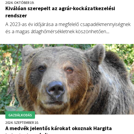
2024. OKTÓBER 19.
Kiválóan szerepelt az agrár-kockázatkezelési
rendszer
A 2023-as év időjárása a megfelelő csapadékmennyiségnek
és a magas átlaghőmérsékletnek köszönhetően
összességében kedvezően alakult a mezőgazdasági termelő
számára, így nemcsak a kimagaslóan károsodott 2022-es
évhez viszonyítva, hanem a korábbi évek viszonylatában is
kevesebb káresemény történt.
GAZDÁLKODÁS
2024. SZEPTEMBER 10.
A medvék jelentős károkat okoznak Hargita