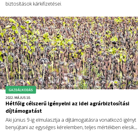
biztosítások kárkifizetései.
GAZDÁLKODÁS
2022. MÁJUS 10.
Hétfőig célszerű igényelni az idei agrárbiztosítási
díjtámogatást
Aki június 9-ig elmulasztja a díjtámogatásra vonatkozó igényt
benyújtani az egységes kérelemben, teljes mértékben elesik
az idei támogatástól.