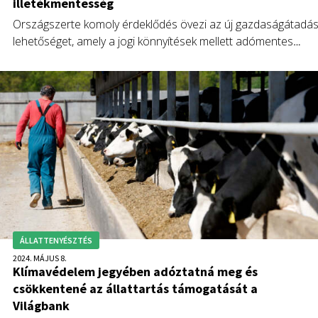
illetékmentesség
Országszerte komoly érdeklődés övezi az új gazdaságátadás
lehetőséget, amely a jogi könnyítések mellett adómentes
átadást is biztosít az idősebb gazdáknak. A pénzügyi terhek
mentesítése mellett az is kiemelt cél volt a jogalkotás során,
hogy a meglévő pályázatok átadása is jóval
gördülékenyebben történhessen meg. A Magosz főtitkára,
Cseh Tibor András mostani írásában ezeket a szabályokat
mutatja be.
ÁLLATTENYÉSZTÉS
2024. MÁJUS 8.
Klímavédelem jegyében adóztatná meg és
csökkentené az állattartás támogatását a
Világbank