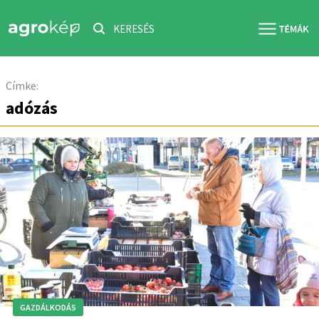
KERESÉS
Címke:
adózás
GAZDÁLKODÁS