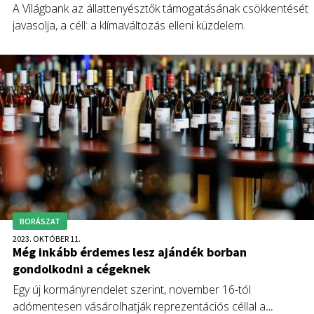
A Világbank az állattenyésztők támogatásának csökkentését
javasolja, a céll: a klímaváltozás elleni küzdelem.
BORÁSZAT
2023. OKTÓBER 11.
Még inkább érdemes lesz ajándék borban
gondolkodni a cégeknek
Egy új kormányrendelet szerint, november 16-tól
adómentesen vásárolhatják reprezentációs céllal a