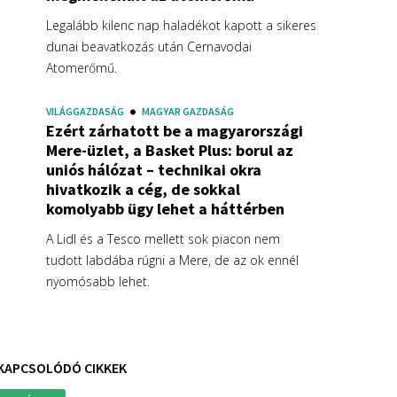
Legalább kilenc nap haladékot kapott a sikeres
dunai beavatkozás után Cernavodai
Atomerőmű.
VILÁGGAZDASÁG
MAGYAR GAZDASÁG
Ezért zárhatott be a magyarországi
Mere-üzlet, a Basket Plus: borul az
uniós hálózat – technikai okra
hivatkozik a cég, de sokkal
komolyabb ügy lehet a háttérben
A Lidl és a Tesco mellett sok piacon nem
tudott labdába rúgni a Mere, de az ok ennél
nyomósabb lehet.
KAPCSOLÓDÓ CIKKEK