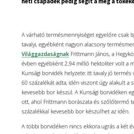
heti csapadék pedig segít a még a tőkéke
A várható termésmennyiséget egyelőre csak ti
tavalyi, egyébként nagyon alacsony termésmen
Világgazdaságnak
Frittmann János, a Hegykö
évben egyébként 2,94 millió hektoliter volt a m
Kunsági borvidék helyzete: itt tavaly jó termé
60 százalékát adta, idén viszont úgy alakult a
kevesebb bor készül. A Kunsági borvidéken eg
ott, ahol Frittmann borászata és szőlőtermő ter
százalékkal kevesebb bor készülhet az idén.
A többi borvidéken nincs ekkora ugrás a két é