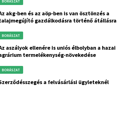
BORÁSZAT
aöp-ben is van ösztönzés a
talajmegújító gazdálkodásra történő átállásra
BORÁSZAT
re is uniós élbolyban a hazai
agrárium termelékenység-növekedése
BORÁSZAT
szerződésszegés a felvásárlási ügyleteknél