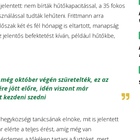
jelentett: nem bírták hűtőkapacitással, a 35 fokos
az akg-ben és az 
nálással tudták lehűteni. Frittmann arra
őszak két és fél hónapig is eltartott, manapság
z jelentős befektetést kíván, például hűtőkbe,
az aszályok ellené
l még október végén szüretelték, ez az
re jött előre, idén viszont már
t kezdeni szedni
 hegyközségi tanácsának elnöke, mit is jelentett
r elérte a teljes érést, amíg még van
rdemes a tőkéken tartani a fürtöket, mert