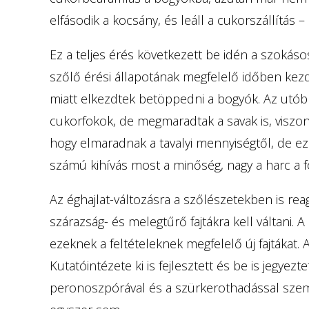
elfásodik a kocsány, és leáll a cukorszállítás –
Ez a teljes érés következett be idén a szokás
szőlő érési állapotának megfelelő időben kezdt
miatt elkezdtek betöppedni a bogyók. Az utób
cukorfokok, de megmaradtak a savak is, viszon
hogy elmaradnak a tavalyi mennyiségtől, de e
számú kihívás most a minőség, nagy a harc a fo
Az éghajlat-változásra a szőlészetekben is reagá
szárazság- és melegtűrő fajtákra kell váltani. 
ezeknek a feltételeknek megfelelő új fajtákat
Kutatóintézete ki is fejlesztett és be is jegyezt
peronoszpórával és a szürkerothadással szem