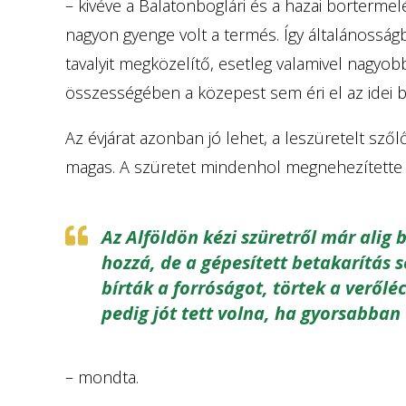
– kivéve a Balatonboglári és a hazai borterme
nagyon gyenge volt a termés. Így általánossá
tavalyit megközelítő, esetleg valamivel nagy
összességében a közepest sem éri el az idei 
Az évjárat azonban jó lehet, a leszüretelt sző
magas. A szüretet mindenhol megnehezítette 
Az Alföldön kézi szüretről már alig 
hozzá, de a gépesített betakarítás
bírták a forróságot, törtek a verőlé
pedig jót tett volna, ha gyorsabban 
– mondta.