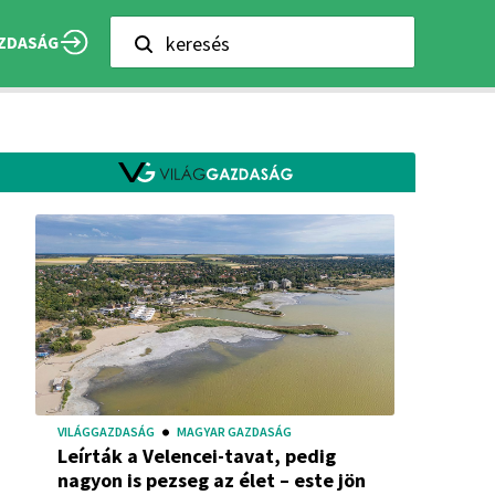
keresés
ZDASÁG
VILÁGGAZDASÁG
MAGYAR GAZDASÁG
Leírták a Velencei-tavat, pedig
nagyon is pezseg az élet – este jön