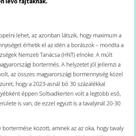
n lévő fajtáknak.
ppelni lehet, az azonban látszik, hogy maximum a
nyiséget érhetik el az idén a borászok – mondta a
zségek Nemzeti Tanácsa (HNT) elnöke. A múlt
agyarországi bortermés. A helyzetet jól jellemzi a
s volt, az összes magyarországi bormennyiség közel
 szüret, hogy a 2023-asnál bő 30 százalékkal
yébként éppen Soltvadkerten volt a legtöbb eső,
ülete is van, de ezzel együtt is a tavalyinál 20-30
v bortermése között, aminek az az oka, hogy tavaly