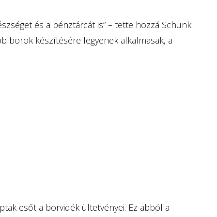
észséget és a pénztárcát is” – tette hozzá Schunk.
jobb borok készítésére legyenek alkalmasak, a
tak esőt a borvidék ültetvényei. Ez abból a