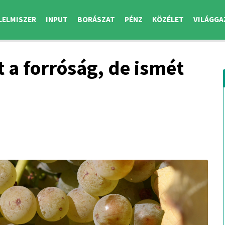
LELMISZER
INPUT
BORÁSZAT
PÉNZ
KÖZÉLET
VILÁGGA
t a forróság, de ismét