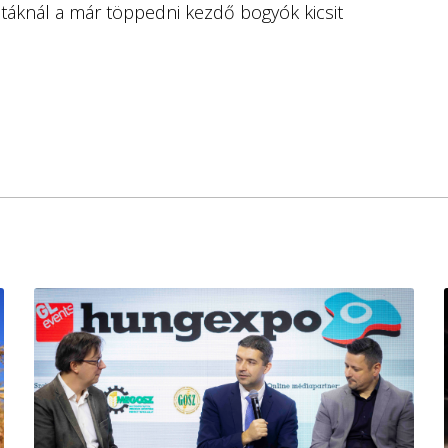
jtáknál a már töppedni kezdő bogyók kicsit