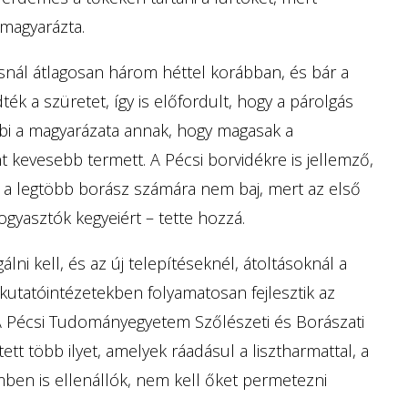
 magyarázta.
osnál átlagosan három héttel korábban, és bár a
ék a szüretet, így is előfordult, hogy a párolgás
bi a magyarázata annak, hogy magasak a
t kevesebb termett. A Pécsi borvidékre is jellemző,
z a legtöbb borász számára nem baj, mert az első
gyasztók kegyeiért – tette hozzá.
lni kell, és az új telepítéseknél, átoltásoknál a
A kutatóintézetekben folyamatosan fejlesztik az
. A Pécsi Tudományegyetem Szőlészeti és Borászati
etett több ilyet, amelyek ráadásul a lisztharmattal, a
ben is ellenállók, nem kell őket permetezni