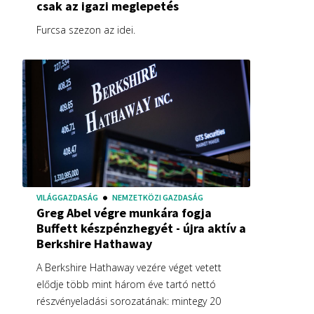
csak az igazi meglepetés
Furcsa szezon az idei.
VILÁGGAZDASÁG
NEMZETKÖZI GAZDASÁG
Greg Abel végre munkára fogja
Buffett készpénzhegyét - újra aktív a
Berkshire Hathaway
A Berkshire Hathaway vezére véget vetett
elődje több mint három éve tartó nettó
részvényeladási sorozatának: mintegy 20