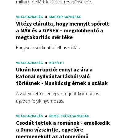
milliárd dollárt fektetett részvényekbe.
VILÁGGAZDASÁG
MAGYAR GAZDASÁG
Vitézy elárulta, hogy mennyit spórolt
a MÁV és a GYSEV – megdöbbentő a
megtakarítás mértéke
Ennyivel csökkent a felhasználás.
VILÁGGAZDASÁG
KÖZÉLET
Ukrán korrupció: ennyi az ára a
katonai nyilvántartásból való
törlésnek - Munkácsig érnek a szálak
A volt vezető ellen egy kiterjedt korrupciós
ügyben folyik nyomozás.
VILÁGGAZDASÁG
NEMZETKÖZI GAZDASÁG
Csodát tettek a románok - emelkedik
a Duna vízszintje, egyelőre
megmenekült az atomerőmű