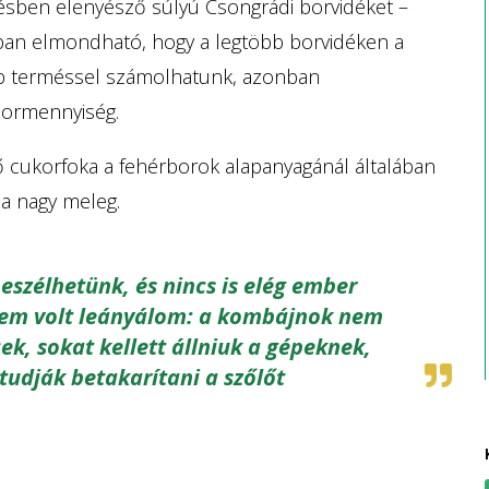
lésben elenyésző súlyú Csongrádi borvidéket –
gban elmondható, hogy a legtöbb borvidéken a
obb terméssel számolhatunk, azonban
bormennyiség.
lő cukorfoka a fehérborok alapanyagánál általában
a nagy meleg.
beszélhetünk, és nincs is elég ember
 sem volt leányálom: a kombájnok nem
cek, sokat kellett állniuk a gépeknek,
tudják betakarítani a szőlőt