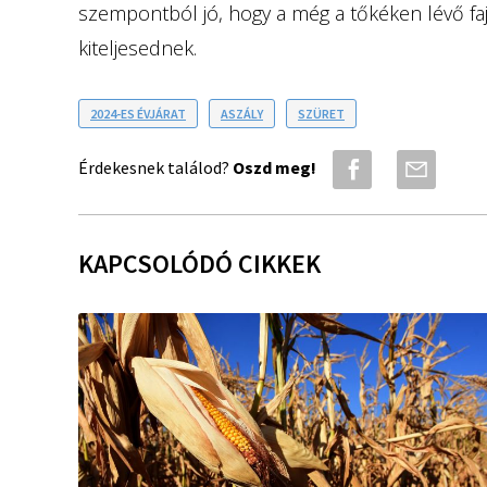
szempontból jó, hogy a még a tőkéken lévő fa
kiteljesednek.
2024-ES ÉVJÁRAT
ASZÁLY
SZÜRET
Érdekesnek találod?
Oszd meg!
KAPCSOLÓDÓ CIKKEK