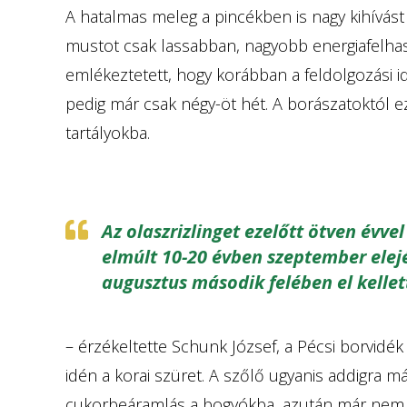
A hatalmas meleg a pincékben is nagy kihívást 
mustot csak lassabban, nagyobb energiafelhasz
emlékeztetett, hogy korábban a feldolgozási id
pedig már csak négy-öt hét. A borászatoktól e
tartályokba.
Az olaszrizlinget ezelőtt ötven évve
elmúlt 10-20 évben szeptember elejé
augusztus második felében el kellet
– érzékeltette Schunk József, a Pécsi borvidék
idén a korai szüret. A szőlő ugyanis addigra má
cukorbeáramlás a bogyókba, azután már nem é