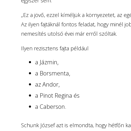
egyszer sem.
„Ez a jövő, ezzel kíméljük a környezetet, az eg
Az ilyen fajtáknál fontos feladat, hogy minél 
nemesítés utolsó évei már erről szóltak.
Ilyen rezisztens fajta például
a Jázmin,
a Borsmenta,
az Andor,
a Pinot Regina és
a Caberson.
Schunk József azt is elmondta, hogy hétfőn kap