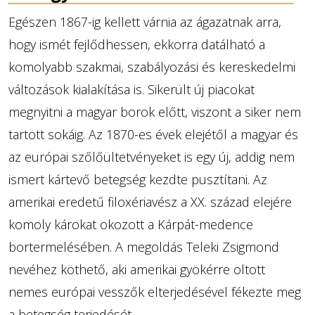
Egészen 1867-ig kellett várnia az ágazatnak arra,
hogy ismét fejlődhessen, ekkorra datálható a
komolyabb szakmai, szabályozási és kereskedelmi
változások kialakítása is. Sikerült új piacokat
megnyitni a magyar borok előtt, viszont a siker nem
tartott sokáig. Az 1870-es évek elejétől a magyar és
az európai szőlőültetvényeket is egy új, addig nem
ismert kártevő betegség kezdte pusztítani. Az
amerikai eredetű filoxériavész a XX. század elejére
komoly károkat okozott a Kárpát-medence
bortermelésében. A megoldás Teleki Zsigmond
nevéhez köthető, aki amerikai gyökérre oltott
nemes európai vesszők elterjedésével fékezte meg
a betegség terjedését.