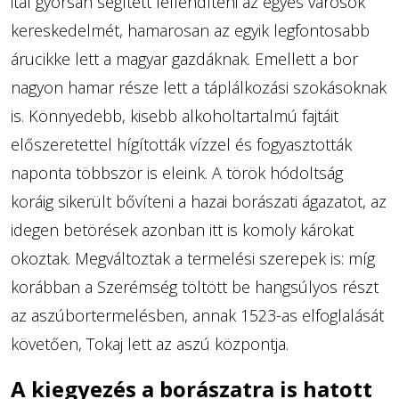
ital gyorsan segített fellendíteni az egyes városok
kereskedelmét, hamarosan az egyik legfontosabb
árucikke lett a magyar gazdáknak. Emellett a bor
nagyon hamar része lett a táplálkozási szokásoknak
is. Könnyedebb, kisebb alkoholtartalmú fajtáit
előszeretettel hígították vízzel és fogyasztották
naponta többször is eleink. A török hódoltság
koráig sikerült bővíteni a hazai borászati ágazatot, az
idegen betörések azonban itt is komoly károkat
okoztak. Megváltoztak a termelési szerepek is: míg
korábban a Szerémség töltött be hangsúlyos részt
az aszúbortermelésben, annak 1523-as elfoglalását
követően, Tokaj lett az aszú központja.
A kiegyezés a borászatra is hatott