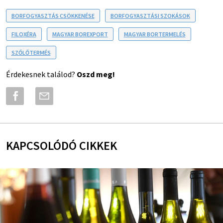
BORFOGYASZTÁS CSÖKKENÉSE
BORFOGYASZTÁSI SZOKÁSOK
FILOXÉRA
MAGYAR BOREXPORT
MAGYAR BORTERMELÉS
SZŐLŐTERMÉS
Érdekesnek találod?
Oszd meg!
KAPCSOLÓDÓ CIKKEK