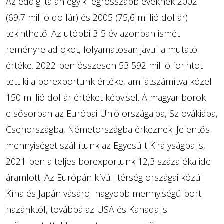
Az eddigi talán egyik legrosszabb éveknek 2002
(69,7 millió dollár) és 2005 (75,6 millió dollár)
tekinthető. Az utóbbi 3-5 év azonban ismét
reményre ad okot, folyamatosan javul a mutató
értéke. 2022-ben összesen 53 592 millió forintot
tett ki a borexportunk értéke, ami átszámítva közel
150 millió dollár értéket képvisel. A magyar borok
elsősorban az Európai Unió országaiba, Szlovákiába,
Csehországba, Németországba érkeznek. Jelentős
mennyiséget szállítunk az Egyesült Királyságba is,
2021-ben a teljes borexportunk 12,3 százaléka ide
áramlott. Az Európán kívüli térség országai közül
Kína és Japán vásárol nagyobb mennyiségű bort
hazánktól, továbbá az USA és Kanada is