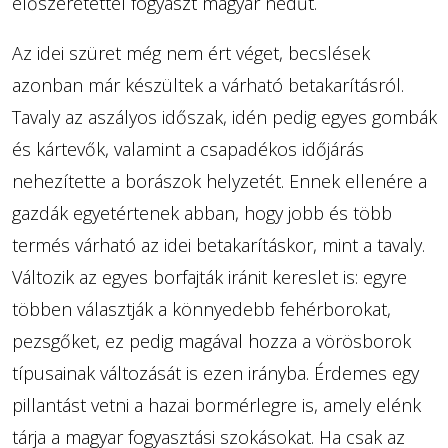
előszeretettel fogyaszt magyar nedűt.
Az idei szüret még nem ért véget, becslések
azonban már készültek a várható betakarításról.
Tavaly az aszályos időszak, idén pedig egyes gombák
és kártevők, valamint a csapadékos időjárás
nehezítette a borászok helyzetét. Ennek ellenére a
gazdák egyetértenek abban, hogy jobb és több
termés várható az idei betakarításkor, mint a tavaly.
Változik az egyes borfajták iránit kereslet is: egyre
többen választják a könnyedebb fehérborokat,
pezsgőket, ez pedig magával hozza a vörösborok
típusainak változását is ezen irányba. Érdemes egy
pillantást vetni a hazai bormérlegre is, amely elénk
tárja a magyar fogyasztási szokásokat. Ha csak az