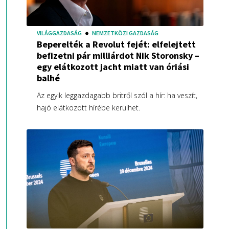
VILÁGGAZDASÁG
NEMZETKÖZI GAZDASÁG
Beperelték a Revolut fejét: elfelejtett
befizetni pár milliárdot Nik Storonsky –
egy elátkozott jacht miatt van óriási
balhé
Az egyik leggazdagabb britről szól a hír: ha veszít,
hajó elátkozott hírébe kerülhet.