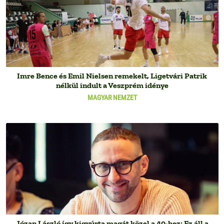
Imre Bence és Emil Nielsen remekelt, Ligetvári Patrik
nélkül indult a Veszprém idénye
MAGYAR NEMZET
Józan László így kigyúrta magát közel a 40-hez: Ez áll a