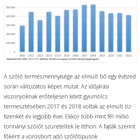
A szőlő termésmennyisége az elmúlt bő egy évtized
során változatos képet mutat. Az időjárási
viszonyoknak erőteljesen kitett gyümölcs
termesztésében 2017 és 2018 voltak az elmúlt tíz-
tizenkét év legjobb évei. Ekkor több mint fél millió
tonnányi szőlőt szüreteltek le itthon. A fajták szerint
főként a vörösbort adó szőlőtípusok