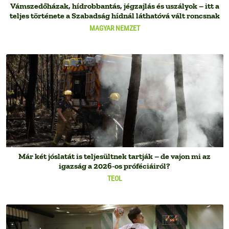
Vámszedőházak, hídrobbantás, jégzajlás és uszályok – itt a
teljes története a Szabadság hídnál láthatóvá vált roncsnak
MAGYAR NEMZET
Már két jóslatát is teljesültnek tartják – de vajon mi az
igazság a 2026-os próféciáiról?
TEOL