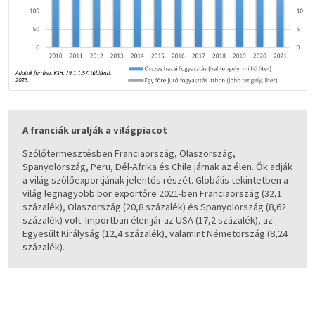
A franciák uralják a világpiacot
Szőlőtermesztésben Franciaország, Olaszország,
Spanyolország, Peru, Dél-Afrika és Chile járnak az élen. Ők adják
a világ szőlőexportjának jelentős részét. Globális tekintetben a
világ legnagyobb bor exportőre 2021-ben Franciaország (32,1
százalék), Olaszország (20,8 százalék) és Spanyolország (8,62
százalék) volt. Importban élen jár az USA (17,2 százalék), az
Egyesült Királyság (12,4 százalék), valamint Németország (8,24
százalék).