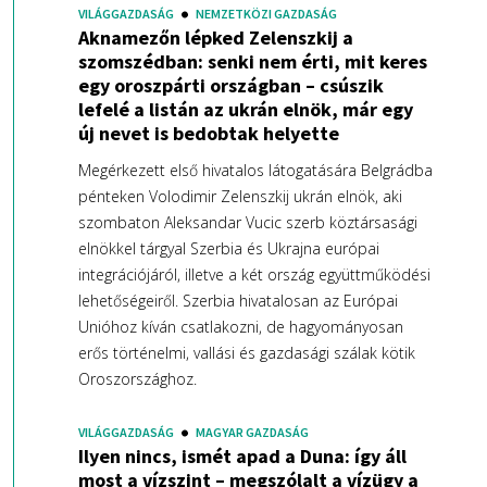
VILÁGGAZDASÁG
NEMZETKÖZI GAZDASÁG
Aknamezőn lépked Zelenszkij a
szomszédban: senki nem érti, mit keres
egy oroszpárti országban – csúszik
lefelé a listán az ukrán elnök, már egy
új nevet is bedobtak helyette
Megérkezett első hivatalos látogatására Belgrádba
pénteken Volodimir Zelenszkij ukrán elnök, aki
szombaton Aleksandar Vucic szerb köztársasági
elnökkel tárgyal Szerbia és Ukrajna európai
integrációjáról, illetve a két ország együttműködési
lehetőségeiről. Szerbia hivatalosan az Európai
Unióhoz kíván csatlakozni, de hagyományosan
erős történelmi, vallási és gazdasági szálak kötik
Oroszországhoz.
VILÁGGAZDASÁG
MAGYAR GAZDASÁG
Ilyen nincs, ismét apad a Duna: így áll
most a vízszint – megszólalt a vízügy a