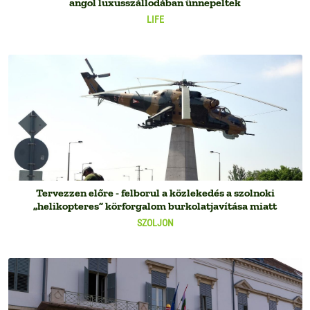
angol luxusszállodában ünnepeltek
LIFE
Tervezzen előre - felborul a közlekedés a szolnoki
„helikopteres” körforgalom burkolatjavítása miatt
SZOLJON