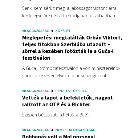
Senki sem sérült meg, a lakosságot viszont arra
kérik, egyelőre ne tartózkodjanak a szabadban.
VILÁGGAZDASÁG
KÖZÉLET
Meglepetés: megtalálták Orbán Viktort,
teljes titokban Szerbiába utazott –
sörrel a kezében fotózták le a Guča-i
fesztiválon
A Guča-i trombitafesztiválon a volt miniszterelnök
sörrel a kezében élvezte a helyi hangulatot.
VILÁGGAZDASÁG
PÉNZ- ÉS TŐKEPIAC
Vették a lapot a befektetők, nagyot
ralizott az OTP és a Richter
Szépen búcsúzott a héttől a BUX.
VILÁGGAZDASÁG
NEMZETKÖZI GAZDASÁG
Robbanás volt a Mol pozsonyi