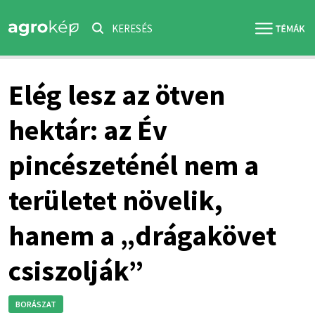
KERESÉS
Elég lesz az ötven
hektár: az Év
pincészeténél nem a
területet növelik,
hanem a „drágakövet
csiszolják”
BORÁSZAT