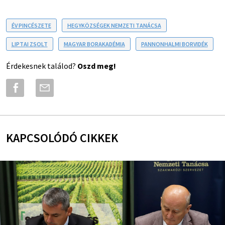
ÉV PINCÉSZETE
HEGYKÖZSÉGEK NEMZETI TANÁCSA
LIPTAI ZSOLT
MAGYAR BORAKADÉMIA
PANNONHALMI BORVIDÉK
Érdekesnek találod?
Oszd meg!
KAPCSOLÓDÓ CIKKEK