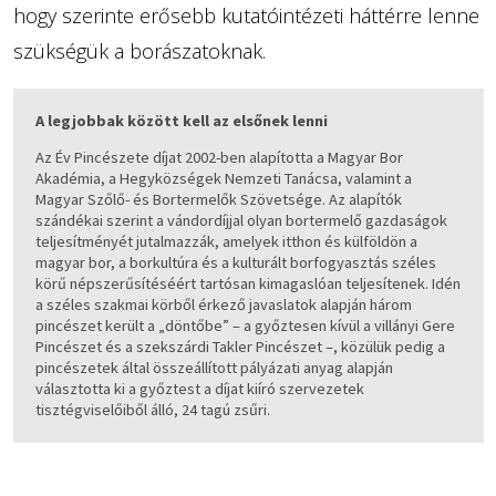
hogy szerinte erősebb kutatóintézeti háttérre lenne
szükségük a borászatoknak.
A legjobbak között kell az elsőnek lenni
Az Év Pincészete díjat 2002-ben alapította a Magyar Bor
Akadémia, a Hegyközségek Nemzeti Tanácsa, valamint a
Magyar Szőlő- és Bortermelők Szövetsége. Az alapítók
szándékai szerint a vándordíjjal olyan bortermelő gazdaságok
teljesítményét jutalmazzák, amelyek itthon és külföldön a
magyar bor, a borkultúra és a kulturált borfogyasztás széles
körű népszerűsítéséért tartósan kimagaslóan teljesítenek. Idén
a széles szakmai körből érkező javaslatok alapján három
pincészet került a „döntőbe” – a győztesen kívül a villányi Gere
Pincészet és a szekszárdi Takler Pincészet –, közülük pedig a
pincészetek által összeállított pályázati anyag alapján
választotta ki a győztest a díjat kiíró szervezetek
tisztégviselőiből álló, 24 tagú zsűri.