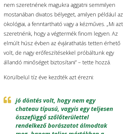
nem szeretnének magukra aggatni semmilyen
mostanában divatos bélyeget, amilyen például az
ökológiai, a fenntartható vagy a kézműves. „Mi azt
szeretnénk, hogy a végtermék finom legyen. Az
elmúlt húsz évben az évjárathatás tetten érhető
volt, de nagy erőfeszítésekkel próbáltunk egy
állandó minőséget biztosítani” – tette hozzá.
Körülbelül tíz éve kezdték azt érezni:
jó döntés volt, hogy nem egy
chateau típusú, vagyis egy teljesen
összefüggő szőlőterülettel
rendelkező borászatot álmodtak
meg, hanem teljes mértékben a