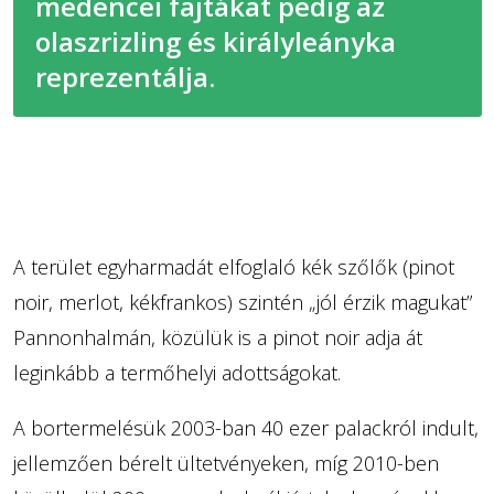
medencei fajtákat pedig az
olaszrizling és királyleányka
reprezentálja.
A terület egyharmadát elfoglaló kék szőlők (pinot
noir, merlot, kékfrankos) szintén „jól érzik magukat”
Pannonhalmán, közülük is a pinot noir adja át
leginkább a termőhelyi adottságokat.
A bortermelésük 2003-ban 40 ezer palackról indult,
jellemzően bérelt ültetvényeken, míg 2010-ben