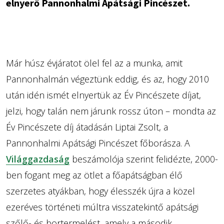
elnyerő Pannonhalmi Apátsági Pincészet.
Már húsz évjáratot ölel fel az a munka, amit
Pannonhalmán végeztünk eddig, és az, hogy 2010
után idén ismét elnyertük az Év Pincészete díjat,
jelzi, hogy talán nem járunk rossz úton – mondta az
Év Pincészete díj átadásán Liptai Zsolt, a
Pannonhalmi Apátsági Pincészet főborásza. A
Világgazdaság
beszámolója szerint felidézte, 2000-
ben fogant meg az ötlet a főapátságban élő
szerzetes atyákban, hogy élesszék újra a közel
ezeréves történeti múltra visszatekintő apátsági
szőlő- és bortermelést, amely a második