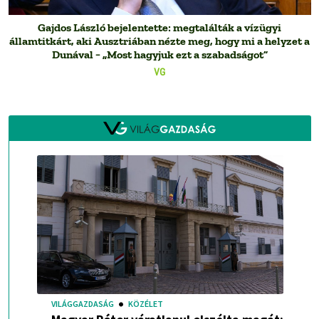
Gajdos László bejelentette: megtalálták a vízügyi
államtitkárt, aki Ausztriában nézte meg, hogy mi a helyzet a
Dunával − „Most hagyjuk ezt a szabadságot”
VG
VILÁGGAZDASÁG
KÖZÉLET