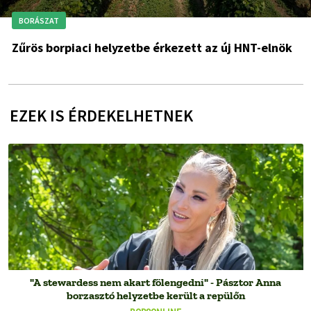
BORÁSZAT
Zűrös borpiaci helyzetbe érkezett az új HNT-elnök
EZEK IS ÉRDEKELHETNEK
"A stewardess nem akart fölengedni" - Pásztor Anna
borzasztó helyzetbe került a repülőn