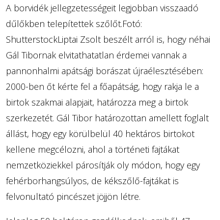
A borvidék jellegzetességeit legjobban visszaadó
dűlőkben telepítettek szőlőt.Fotó:
ShutterstockLiptai Zsolt beszélt arról is, hogy néhai
Gál Tibornak elvitathatatlan érdemei vannak a
pannonhalmi apátsági borászat újraélesztésében:
2000-ben őt kérte fel a főapátság, hogy rakja le a
birtok szakmai alapjait, határozza meg a birtok
szerkezetét. Gál Tibor határozottan amellett foglalt
állást, hogy egy körülbelül 40 hektáros birtokot
kellene megcélozni, ahol a történeti fajtákat
nemzetköziekkel párosítják oly módon, hogy egy
fehérborhangsúlyos, de kékszőlő-fajtákat is
felvonultató pincészet jöjjön létre.