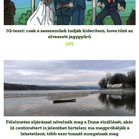
IQ-teszt: csak a sasszeműek tudják kideríteni, hova tűnt az
elveszett jegygyűrű
LIFE
Félelmetes eljárással növelnék meg a Duna vízállását, akár
12 centimétert is jelenthet hirtelen: ma megpróbálják a
lehetetlent, több ezer tonnát mozgatnak meg