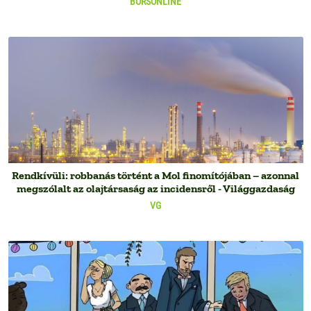
BORSONLINE
Rendkívüli: robbanás történt a Mol finomítójában – azonnal
megszólalt az olajtársaság az incidensről - Világgazdaság
VG