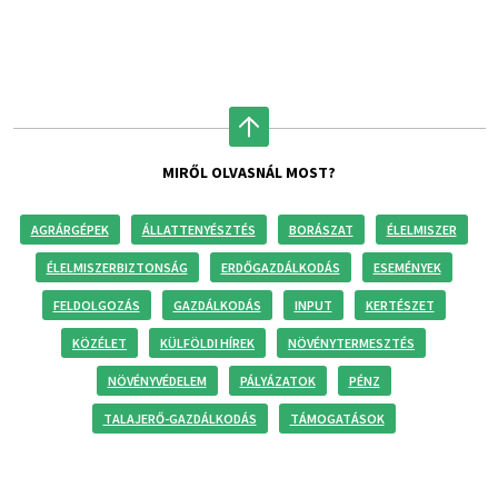
MIRŐL OLVASNÁL MOST?
AGRÁRGÉPEK
ÁLLATTENYÉSZTÉS
BORÁSZAT
ÉLELMISZER
ÉLELMISZERBIZTONSÁG
ERDŐGAZDÁLKODÁS
ESEMÉNYEK
FELDOLGOZÁS
GAZDÁLKODÁS
INPUT
KERTÉSZET
KÖZÉLET
KÜLFÖLDI HÍREK
NÖVÉNYTERMESZTÉS
NÖVÉNYVÉDELEM
PÁLYÁZATOK
PÉNZ
TALAJERŐ-GAZDÁLKODÁS
TÁMOGATÁSOK