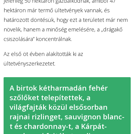
Jelenleg 50 hektáron gazdálkodnak, amiből 47
hektáron már termő ültetvények vannak, és
határozott döntésük, hogy ezt a területet már nem
növelik, hanem a minőség emelésére, a „drágakő
csiszolására” koncentrálnak.
Az első öt évben alakították ki az
ültetvényszerkezetet.
A birtok kétharmadán fehér
szőlőket telepítettek, a
világfajták közül elsősorban
rajnai rizlinget, sauvignon blanc-
t és chardonnay-t, a Kárpát-