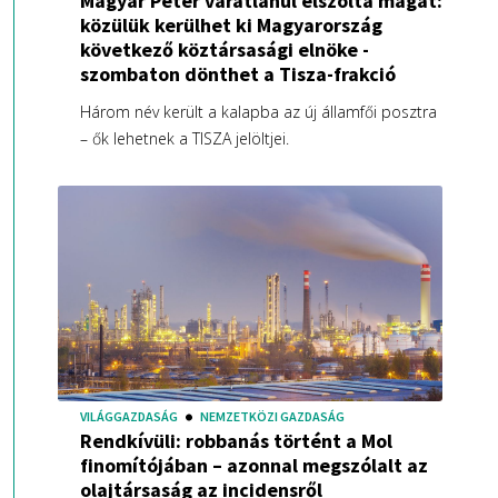
Magyar Péter váratlanul elszólta magát:
közülük kerülhet ki Magyarország
következő köztársasági elnöke -
szombaton dönthet a Tisza-frakció
Három név került a kalapba az új államfői posztra
– ők lehetnek a TISZA jelöltjei.
VILÁGGAZDASÁG
NEMZETKÖZI GAZDASÁG
Rendkívüli: robbanás történt a Mol
finomítójában – azonnal megszólalt az
olajtársaság az incidensről