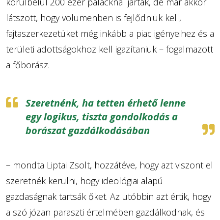
körülbelül 200 ezer palacknál jártak, de már akkor
látszott, hogy volumenben is fejlődniük kell,
fajtaszerkezetüket még inkább a piac igényeihez és a
területi adottságokhoz kell igazítaniuk – fogalmazott
a főborász.
Szeretnénk, ha tetten érhető lenne
egy logikus, tiszta gondolkodás a
borászat gazdálkodásában
– mondta Liptai Zsolt, hozzátéve, hogy azt viszont el
szeretnék kerülni, hogy ideológiai alapú
gazdaságnak tartsák őket. Az utóbbin azt értik, hogy
a szó józan paraszti értelmében gazdálkodnak, és