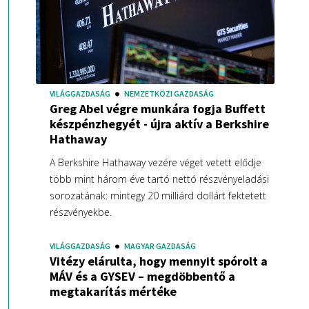
VILÁGGAZDASÁG
NEMZETKÖZI GAZDASÁG
Greg Abel végre munkára fogja Buffett
készpénzhegyét - újra aktív a Berkshire
Hathaway
A Berkshire Hathaway vezére véget vetett elődje
több mint három éve tartó nettó részvényeladási
sorozatának: mintegy 20 milliárd dollárt fektetett
részvényekbe.
VILÁGGAZDASÁG
MAGYAR GAZDASÁG
Vitézy elárulta, hogy mennyit spórolt a
MÁV és a GYSEV – megdöbbentő a
megtakarítás mértéke