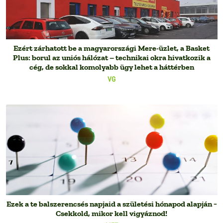
Ezért zárhatott be a magyarországi Mere-üzlet, a Basket
Plus: borul az uniós hálózat – technikai okra hivatkozik a
cég, de sokkal komolyabb ügy lehet a háttérben
VG
Ezek a te balszerencsés napjaid a születési hónapod alapján −
Csekkold, mikor kell vigyáznod!