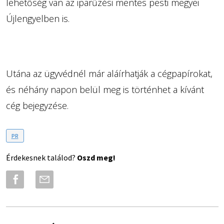
lehetőség van az iparűzési mentes pesti megyei
Újlengyelben is.
Utána az ügyvédnél már aláírhatják a cégpapírokat,
és néhány napon belül meg is történhet a kívánt
cég bejegyzése.
PR
Érdekesnek találod?
Oszd meg!