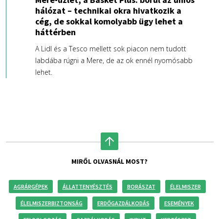
hálózat – technikai okra hivatkozik a
cég, de sokkal komolyabb ügy lehet a
háttérben
A Lidl és a Tesco mellett sok piacon nem tudott
labdába rúgni a Mere, de az ok ennél nyomósabb
lehet.
MIRŐL OLVASNÁL MOST?
AGRÁRGÉPEK
ÁLLATTENYÉSZTÉS
BORÁSZAT
ÉLELMISZER
ÉLELMISZERBIZTONSÁG
ERDŐGAZDÁLKODÁS
ESEMÉNYEK