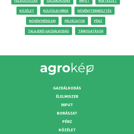
FELDOLGOZÁS
GAZDÁLKODÁS
INPUT
KERTÉSZET
KÖZÉLET
KÜLFÖLDI HÍREK
NÖVÉNYTERMESZTÉS
NÖVÉNYVÉDELEM
PÁLYÁZATOK
PÉNZ
TALAJERŐ-GAZDÁLKODÁS
TÁMOGATÁSOK
GAZDÁLKODÁS
ÉLELMISZER
INPUT
BORÁSZAT
PÉNZ
KÖZÉLET