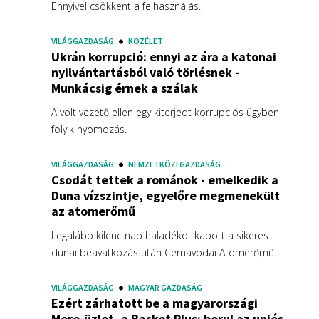
Ennyivel csökkent a felhasználás.
VILÁGGAZDASÁG
KÖZÉLET
Ukrán korrupció: ennyi az ára a katonai
nyilvántartásból való törlésnek -
Munkácsig érnek a szálak
A volt vezető ellen egy kiterjedt korrupciós ügyben
folyik nyomozás.
VILÁGGAZDASÁG
NEMZETKÖZI GAZDASÁG
Csodát tettek a románok - emelkedik a
Duna vízszintje, egyelőre megmenekült
az atomerőmű
Legalább kilenc nap haladékot kapott a sikeres
dunai beavatkozás után Cernavodai Atomerőmű.
VILÁGGAZDASÁG
MAGYAR GAZDASÁG
Ezért zárhatott be a magyarországi
Mere-üzlet, a Basket Plus: borul az uniós