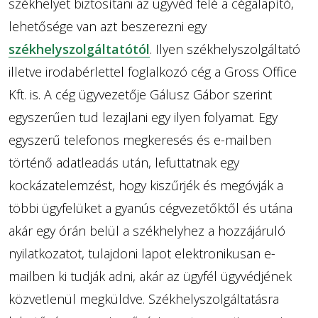
székhelyet biztosítani az ügyvéd felé a cégalapító,
lehetősége van azt beszerezni egy
székhelyszolgáltatótól
. Ilyen székhelyszolgáltató
illetve irodabérlettel foglalkozó cég a Gross Office
Kft. is. A cég ügyvezetője Gálusz Gábor szerint
egyszerűen tud lezajlani egy ilyen folyamat. Egy
egyszerű telefonos megkeresés és e-mailben
történő adatleadás után, lefuttatnak egy
kockázatelemzést, hogy kiszűrjék és megóvják a
többi ügyfelüket a gyanús cégvezetőktől és utána
akár egy órán belül a székhelyhez a hozzájáruló
nyilatkozatot, tulajdoni lapot elektronikusan e-
mailben ki tudják adni, akár az ügyfél ügyvédjének
közvetlenül megküldve. Székhelyszolgáltatásra