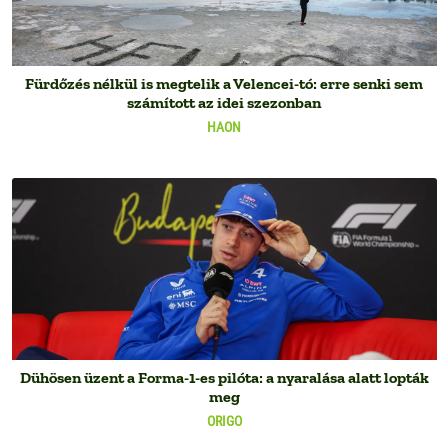
Fürdőzés nélkül is megtelik a Velencei-tó: erre senki sem
számított az idei szezonban
HAON
Dühösen üzent a Forma-1-es pilóta: a nyaralása alatt lopták
meg
ORIGO