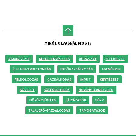
MIRŐL OLVASNÁL MOST?
AGRÁRGÉPEK
ÁLLATTENYÉSZTÉS
BORÁSZAT
ÉLELMISZER
ÉLELMISZERBIZTONSÁG
ERDŐGAZDÁLKODÁS
ESEMÉNYEK
FELDOLGOZÁS
GAZDÁLKODÁS
INPUT
KERTÉSZET
KÖZÉLET
KÜLFÖLDI HÍREK
NÖVÉNYTERMESZTÉS
NÖVÉNYVÉDELEM
PÁLYÁZATOK
PÉNZ
TALAJERŐ-GAZDÁLKODÁS
TÁMOGATÁSOK