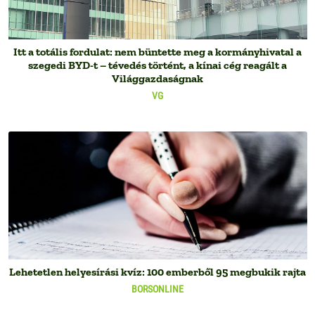
Itt a totális fordulat: nem büntette meg a kormányhivatal a
szegedi BYD-t – tévedés történt, a kínai cég reagált a
Világgazdaságnak
VG
Lehetetlen helyesírási kvíz: 100 emberből 95 megbukik rajta
BORSONLINE