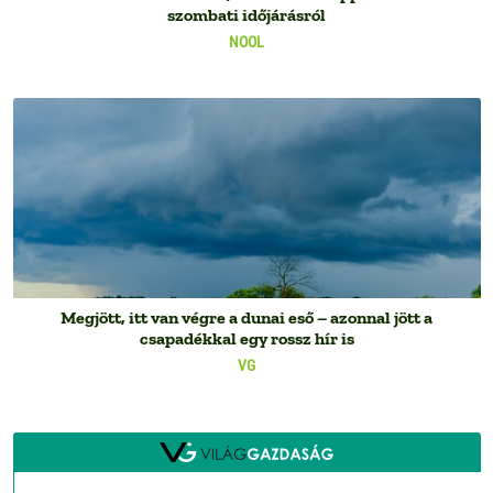
szombati időjárásról
NOOL
Megjött, itt van végre a dunai eső – azonnal jött a
csapadékkal egy rossz hír is
VG