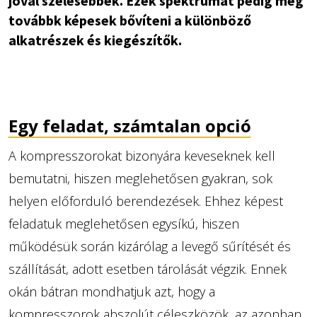
jóval szélesebbek. Ezek spektrumát pedig még
továbbk képesek bővíteni a különböző
alkatrészek és kiegészítők.
Egy feladat, számtalan opció
A kompresszorokat bizonyára keveseknek kell
bemutatni, hiszen meglehetősen gyakran, sok
helyen előforduló berendezések. Ehhez képest
feladatuk meglehetősen egysíkú, hiszen
működésük során kizárólag a levegő sűrítését és
szállítását, adott esetben tárolását végzik. Ennek
okán bátran mondhatjuk azt, hogy a
kompresszorok abszolút céleszközök, az azonban