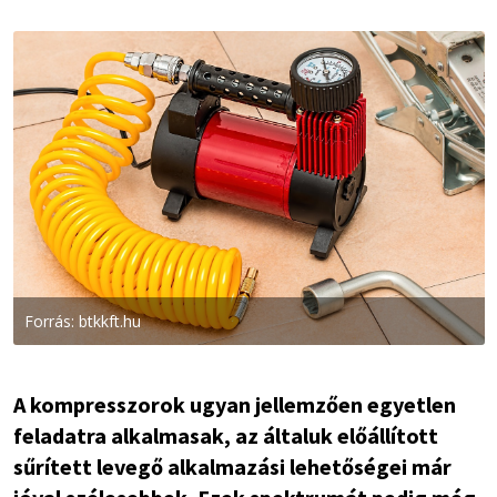
Forrás: btkkft.hu
A kompresszorok ugyan jellemzően egyetlen
feladatra alkalmasak, az általuk előállított
sűrített levegő alkalmazási lehetőségei már