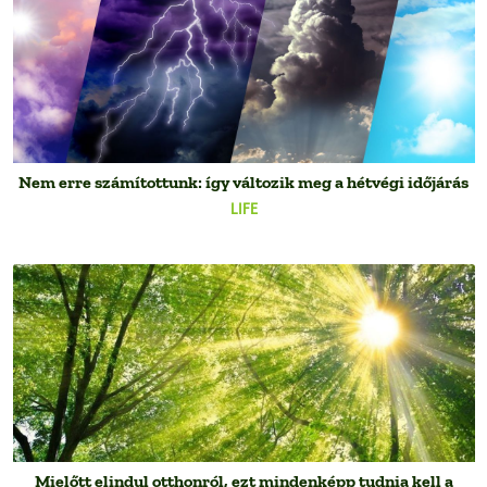
Nem erre számítottunk: így változik meg a hétvégi időjárás
LIFE
Mielőtt elindul otthonról, ezt mindenképp tudnia kell a