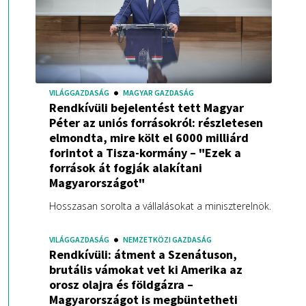
VILÁGGAZDASÁG
MAGYAR GAZDASÁG
Rendkívüli bejelentést tett Magyar
Péter az uniós forrásokról: részletesen
elmondta, mire költ el 6000 milliárd
forintot a Tisza-kormány – "Ezek a
források át fogják alakítani
Magyarországot"
Hosszasan sorolta a vállalásokat a miniszterelnök.
VILÁGGAZDASÁG
NEMZETKÖZI GAZDASÁG
Rendkívüli: átment a Szenátuson,
brutális vámokat vet ki Amerika az
orosz olajra és földgázra –
Magyarországot is megbüntetheti