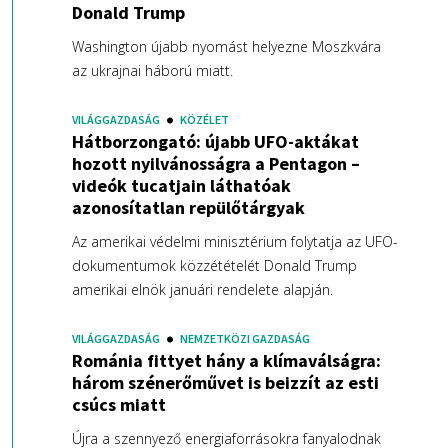
Donald Trump
Washington újabb nyomást helyezne Moszkvára
az ukrajnai háború miatt.
VILÁGGAZDASÁG
KÖZÉLET
Hátborzongató: újabb UFO-aktákat
hozott nyilvánosságra a Pentagon –
videók tucatjain láthatóak
azonosítatlan repülőtárgyak
Az amerikai védelmi minisztérium folytatja az UFO-
dokumentumok közzétételét Donald Trump
amerikai elnök januári rendelete alapján.
VILÁGGAZDASÁG
NEMZETKÖZI GAZDASÁG
Románia fittyet hány a klímaválságra:
három szénerőművet is beizzít az esti
csúcs miatt
Újra a szennyező energiaforrásokra fanyalodnak