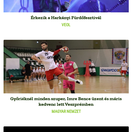
Érkezik a Harkányi Fürdőfesztivál
VEOL
Győriéknél minden szuper, Imre Bence üzent és máris
kedvenc lett Veszprémben
MAGYAR NEMZET