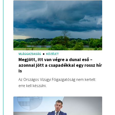
VILÁGGAZDASÁG
KÖZÉLET
Megjött, itt van végre a dunai eső –
azonnal jött a csapadékkal egy rossz hír
is
Az Országos Vízügyi Főigazgatóság nem kertelt:
erre kell készülni.