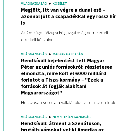
VILÁGGAZDASÁG
KÖZÉLET
Megjött, itt van végre a dunai eső –
azonnal jött a csapadékkal egy rossz hír
is
Az Országos Vízügyi Főigazgatóság nem kertelt:
erre kell készülni.
VILÁGGAZDASÁG
MAGYAR GAZDASÁG
Rendkívüli bejelentést tett Magyar
Péter az uniós forrásokról: részletesen
elmondta, mire költ el 6000 milliárd
forintot a Tisza-kormány – "Ezek a
források át fogják alakítani
Magyarországot"
Hosszasan sorolta a vállalásokat a miniszterelnök.
VILÁGGAZDASÁG
NEMZETKÖZI GAZDASÁG
Rendkívüli: átment a Szenátuson,
brutális vámokat vet ki Amerika az