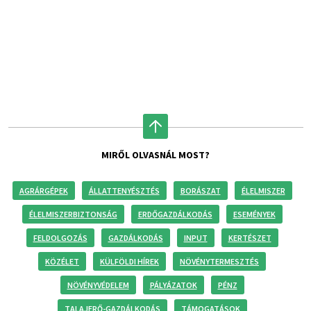
MIRŐL OLVASNÁL MOST?
AGRÁRGÉPEK
ÁLLATTENYÉSZTÉS
BORÁSZAT
ÉLELMISZER
ÉLELMISZERBIZTONSÁG
ERDŐGAZDÁLKODÁS
ESEMÉNYEK
FELDOLGOZÁS
GAZDÁLKODÁS
INPUT
KERTÉSZET
KÖZÉLET
KÜLFÖLDI HÍREK
NÖVÉNYTERMESZTÉS
NÖVÉNYVÉDELEM
PÁLYÁZATOK
PÉNZ
TALAJERŐ-GAZDÁLKODÁS
TÁMOGATÁSOK