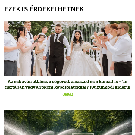
EZEK IS ÉRDEKELHETNEK
Az esküvőn ott lesz a sógorod, a nászod és a komád is – Te
tisztában vagy a rokoni kapcsolatokkal? Kvízünkből kiderül
ORIGO