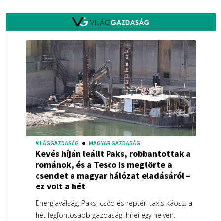
VILÁGGAZDASÁG
MAGYAR GAZDASÁG
Kevés híján leállt Paks, robbantottak a
románok, és a Tesco is megtörte a
csendet a magyar hálózat eladásáról –
ez volt a hét
Energiaválság, Paks, csőd és reptéri taxis káosz: a
hét legfontosabb gazdasági hírei egy helyen.