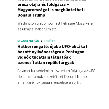
orosz olajra és földgázra –
Magyarországot is megbüntetheti
Donald Trump
Washington újabb nyomást helyezne Moszkvára
az ukrajnai háború miatt.
VILÁGGAZDASÁG
KÖZÉLET
Hátborzongató: újabb UFO-aktákat
hozott nyilvánosságra a Pentagon –
videók tucatjain láthatóak
azonosítatlan repülőtárgyak
Az amerikai védelmi minisztérium folytatja az UFO-
dokumentumok közzétételét Donald Trump
amerikai elnök januári rendelete alapján.