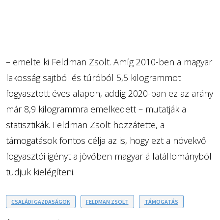
– emelte ki Feldman Zsolt. Amíg 2010-ben a magyar
lakosság sajtból és túróból 5,5 kilogrammot
fogyasztott éves alapon, addig 2020-ban ez az arány
már 8,9 kilogrammra emelkedett – mutatják a
statisztikák. Feldman Zsolt hozzátette, a
támogatások fontos célja az is, hogy ezt a növekvő
fogyasztói igényt a jövőben magyar állatállományból
tudjuk kielégíteni.
CSALÁDI GAZDASÁGOK
FELDMAN ZSOLT
TÁMOGATÁS