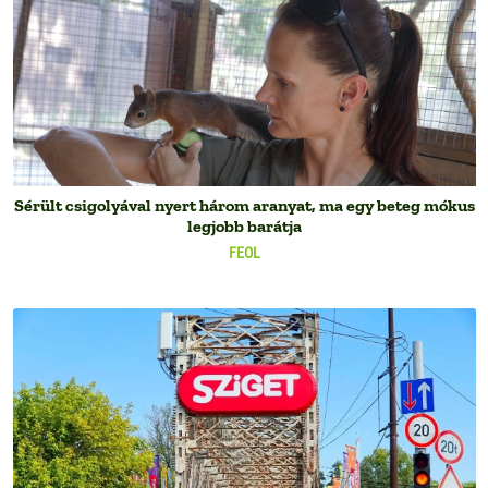
Sérült csigolyával nyert három aranyat, ma egy beteg mókus
legjobb barátja
FEOL