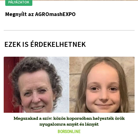
PÁLYÁZATOK
Megnyílt az AGROmashEXPO
EZEK IS ÉRDEKELHETNEK
Megszakad a szív: közös koporsóban helyezték örök
nyugalomra anyát és lányát
BORSONLINE