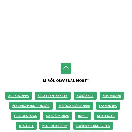
MIRŐL OLVASNÁL MOST?
AGRÁRGÉPEK
ÁLLATTENYÉSZTÉS
BORÁSZAT
ÉLELMISZER
ÉLELMISZERBIZTONSÁG
ERDŐGAZDÁLKODÁS
ESEMÉNYEK
FELDOLGOZÁS
GAZDÁLKODÁS
INPUT
KERTÉSZET
KÖZÉLET
KÜLFÖLDI HÍREK
NÖVÉNYTERMESZTÉS