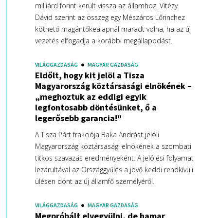
milliárd forint került vissza az államhoz. Vitézy
Dávid szerint az összeg egy Mészáros Lőrinchez
köthető magántőkealapnál maradt volna, ha az új
vezetés elfogadja a korábbi megállapodást.
VILÁGGAZDASÁG
MAGYAR GAZDASÁG
Eldőlt, hogy kit jelöl a Tisza
Magyarország köztársasági elnökének –
„meghoztuk az eddigi egyik
legfontosabb döntésünket, ő a
legerősebb garancia!"
A Tisza Párt frakciója Baka Andrást jelöli
Magyarország köztársasági elnökének a szombati
titkos szavazás eredményeként. A jelölési folyamat
lezárultával az Országgyűlés a jövő keddi rendkívüli
ülésen dönt az új államfő személyéről.
VILÁGGAZDASÁG
MAGYAR GAZDASÁG
Megpróbált elvegyülni, de hamar