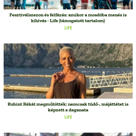
Fesztiválszezon és felfázás: amikor a mosdóba menés is
kihívás - Life (támogatott tartalom)
LIFE
Rubint Rékát megműtötték: nemcsak tüdő-, májáttétet is
képzett a daganata
LIFE