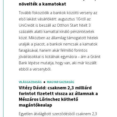
növelték a kamatokat
Tovább fokozódik a bankok közötti verseny az
első lakást vásárlókért: augusztus 10-től az
UniCredit is beszáll az Otthon Start hitelt 3
százalék alatti kamattal kínáló pénzintézetek
közé. Miközben az államilag támogatott hitelek
uralják a piacot, a bankok nemcsak a kamatok
faragásával, hanem akár félmillió forintos
jóváírásokkal is licitálnak egymásra – ám a Gránit
Bank lépése mutatja, hogy van, aki már kiszállt
ebből a versenyből.
VILÁGGAZDASÁG
MAGYAR GAZDASÁG
Vitézy Dávid: csaknem 2,3 milliárd
forintot fizetett vissza az államnak a
Mészáros Lőrinchez köthető
magántőkealap
Egyetlen átvilágított szerződésből csaknem 2,3