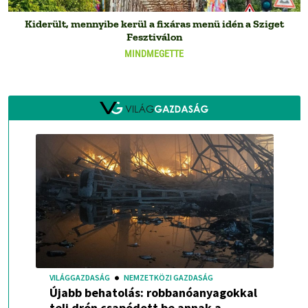
Kiderült, mennyibe kerül a fixáras menü idén a Sziget
Fesztiválon
MINDMEGETTE
VILÁGGAZDASÁG
NEMZETKÖZI GAZDASÁG
Újabb behatolás: robbanóanyagokkal
teli drón csapódott be annak a