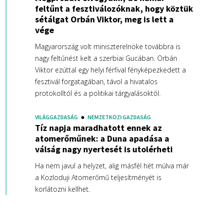
feltűnt a fesztiválozóknak, hogy köztük
sétálgat Orbán Viktor, meg is lett a
vége
Magyarország volt miniszterelnöke továbbra is
nagy feltűnést kelt a szerbiai Gucában. Orbán
Viktor ezúttal egy helyi férfival fényképezkedett a
fesztivál forgatagában, távol a hivatalos
protokolltól és a politikai tárgyalásoktól.
VILÁGGAZDASÁG
NEMZETKÖZI GAZDASÁG
Tíz napja maradhatott ennek az
atomerőműnek: a Duna apadása a
válság nagy nyertesét is utolérheti
Ha nem javul a helyzet, alig másfél hét múlva már
a Kozloduji Atomerőmű teljesítményét is
korlátozni kellhet.