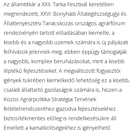
Az államtitkár a XXII. Tarka Fesztivál keretében
megrendezett, XXVI. Bonyhádi Állategészségügyi és
Állattenyésztési Tanácskozás országos agrárfórum
rendezvényén tartott előadásában kiemelte, a
kisebb és a nagyobb üzemek számára is új pályázati
felhívások jelennek meg, ebben éppúgy támogatják
a nagyobb, komplex beruházásokat, mint a kisebb
léptékű fejlesztéseket. A megváltozott fogyasztói
igények tükrében kiemelkedő lehetőség ez a kisebb,
családi állattartó gazdaságok számára is, hiszen a
Közös Agrárpolitika Stratégiai Tervének
feltételrendszeréhez igazodva fejlesztéseikhez
biztosítékmentes előleg is rendelkezésükre áll.
Emellett a kamatköltségekhez is igényelhető