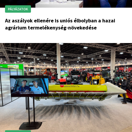
PÁLYÁZATOK
Az aszályok ellenére is uniós élbolyban a hazai
agrárium termelékenység-növekedése