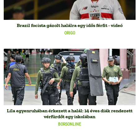
Brazil focista gázolt halálra egy idős férfit - videó
ORIGO
Lila egyenruhában érkezett a halál: 14 éves diák rendezett
vérfürdőt egy iskolában
BORSONLINE