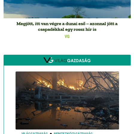
Megjött, itt van végre a dunai eső – azonnal jött a
csapadékkal egy rossz hír is
VG
VILÁGGAZDASÁG
NEMZETKÖZI GAZDASÁG