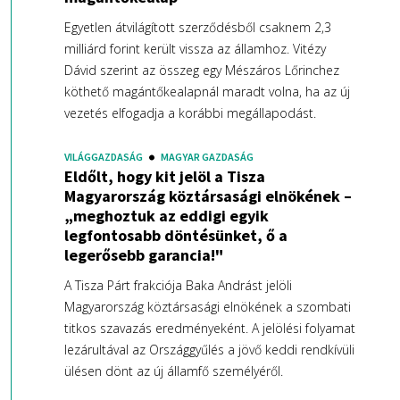
Egyetlen átvilágított szerződésből csaknem 2,3
milliárd forint került vissza az államhoz. Vitézy
Dávid szerint az összeg egy Mészáros Lőrinchez
köthető magántőkealapnál maradt volna, ha az új
vezetés elfogadja a korábbi megállapodást.
VILÁGGAZDASÁG
MAGYAR GAZDASÁG
Eldőlt, hogy kit jelöl a Tisza
Magyarország köztársasági elnökének –
„meghoztuk az eddigi egyik
legfontosabb döntésünket, ő a
legerősebb garancia!"
A Tisza Párt frakciója Baka Andrást jelöli
Magyarország köztársasági elnökének a szombati
titkos szavazás eredményeként. A jelölési folyamat
lezárultával az Országgyűlés a jövő keddi rendkívüli
ülésen dönt az új államfő személyéről.