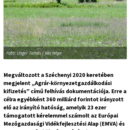
Fotó: Unger Tamás / Vas Népe
Megváltozott a Széchenyi 2020 keretében
megjelent „Agrár-környezetgazdálkodási
kifizetés” című felhívás dokumentációja. Erre a
célra egyébként 360 milliárd forintot irányzott
elő az irányító hatóság, amelyik 23 ezer
támogatott kérelemmel számolt az Európai
Mezőgazdasági Vidékfejlesztési Alap (EMVA) és