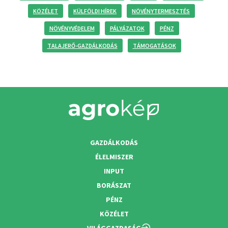
KÖZÉLET
KÜLFÖLDI HÍREK
NÖVÉNYTERMESZTÉS
NÖVÉNYVÉDELEM
PÁLYÁZATOK
PÉNZ
TALAJERŐ-GAZDÁLKODÁS
TÁMOGATÁSOK
GAZDÁLKODÁS
ÉLELMISZER
INPUT
BORÁSZAT
PÉNZ
KÖZÉLET
VILÁGGAZDASÁG