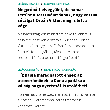
VILÁGGAZDASÁG
MAGYAR GAZDASÁG
Megpróbált elvegyülni, de hamar
feltűnt a fesztiválozóknak, hogy köztük
sétálgat Orbán Viktor, meg is lett a
vége
Magyarország volt miniszterelnöke továbbra is
nagy feltűnést kelt a szerbiai Gucában. Orbán
Viktor ezúttal egy helyi férfival fényképezkedett a
fesztivál forgatagában, távol a hivatalos
protokolltól és a politikai tárgyalásoktól.
VILÁGGAZDASÁG
NEMZETKÖZI GAZDASÁG
Tíz napja maradhatott ennek az
atomerőműnek: a Duna apadása a
válság nagy nyertesét is utolérheti
Ha nem javul a helyzet, alig másfél hét múlva már
a Kozloduji Atomerőmű teljesítményét is
korlátozni kellhet.