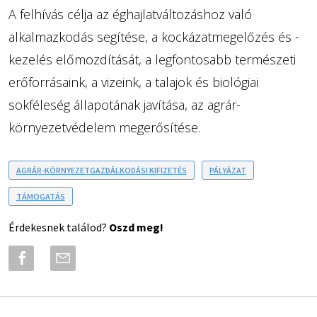
A felhívás célja az éghajlatváltozáshoz való
alkalmazkodás segítése, a kockázatmegelőzés és -
kezelés előmozdítását, a legfontosabb természeti
erőforrásaink, a vizeink, a talajok és biológiai
sokféleség állapotának javítása, az agrár-
környezetvédelem megerősítése.
AGRÁR-KÖRNYEZETGAZDÁLKODÁSI KIFIZETÉS
PÁLYÁZAT
TÁMOGATÁS
Érdekesnek találod?
Oszd meg!