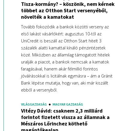
Tisza-kormány? – köszönik, nem kérnek
többet az Otthon Start versenyéből,
növelték a kamatokat
Tovább fokozódik a bankok közötti verseny az
első lakást vásárlókért: augusztus 10-től az
UniCredit is beszáll az Otthon Start hitelt 3
százalék alatti kamattal kínáló pénzintézetek
közé. Miközben az államilag támogatott hitelek
uralják a piacot, a bankok nemcsak a kamatok
faragásával, hanem akár félmillió forintos
jóváírásokkal is licitálnak egymásra – ám a Gránit
Bank lépése mutatja, hogy van, aki már kiszállt
ebből a versenyből.
VILÁGGAZDASÁG
MAGYAR GAZDASÁG
Vitézy Dávid: csaknem 2,3 milliárd
forintot fizetett vissza az államnak a
Mészáros Lőrinchez köthető
magántőkealap