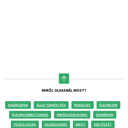
MIRŐL OLVASNÁL MOST?
AGRÁRGÉPEK
ÁLLATTENYÉSZTÉS
BORÁSZAT
ÉLELMISZER
ÉLELMISZERBIZTONSÁG
ERDŐGAZDÁLKODÁS
ESEMÉNYEK
FELDOLGOZÁS
GAZDÁLKODÁS
INPUT
KERTÉSZET