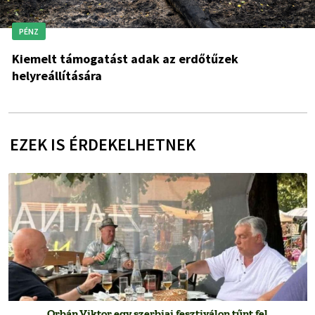
PÉNZ
Kiemelt támogatást adak az erdőtűzek
helyreállítására
EZEK IS ÉRDEKELHETNEK
Orbán Viktor egy szerbiai fesztiválon tűnt fel