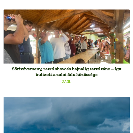
Sörivóverseny, retró show és hajnalig tartó tánc – így
bulizott a zalai falu közössége
ZAOL