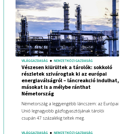
VILÁGGAZDASÁG
NEMZETKÖZI GAZDASÁG
Vészesen kiürültek a tárolók: sokkoló
részletek szivárogtak ki az európai
energiaválságról – láncreakció indulhat,
másokat is a mélybe ránthat
Németország
Németország a leggyengébb láncszem: az Európai
Unió legnagyobb gázfogyasztójának tárolói
csupán 47 százalékig teltek meg.
VILÁGGAZDASÁG
NEMZETKÖZI GAZDASÁG