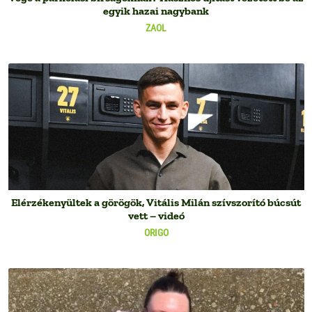
egyik hazai nagybank
ZAOL
Elérzékenyültek a görögök, Vitális Milán szívszorító búcsút
vett – videó
ORIGO