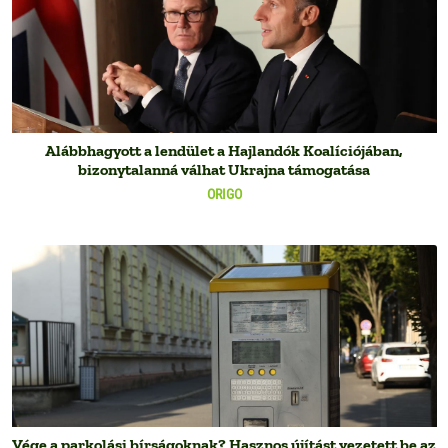
Alábbhagyott a lendület a Hajlandók Koalíciójában,
bizonytalanná válhat Ukrajna támogatása
ORIGO
Vége a parkolási bírságoknak? Hasznos újítást vezetett be az