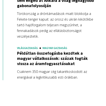
sem enged át Ankara a világ legnagyobb
gabonafolyosóján
Törökország a dróntámadások miatt blokkolja a
Fekete-tenger kapuit: az orosz és ukrán kikötőkbe
tartó hajóforgalom teljesen megszűnhet, a
fennakadások pedig az ellátásbiztonságot
veszélyeztetik.
VILÁGGAZDASÁG
MAGYAR GAZDASÁG
Példátlan összefogásba kezdtek a
magyar vállalkozások: százak fogták
vissza az áramfogyasztásukat
Csaknem 350 magyar cég takarékoskodott az
energiával a legkritikusabb esti órákban.