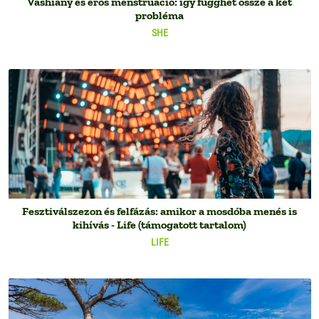
Vashiány és erős menstruáció: így függhet össze a két
probléma
SHE
Fesztiválszezon és felfázás: amikor a mosdóba menés is
kihívás - Life (támogatott tartalom)
LIFE