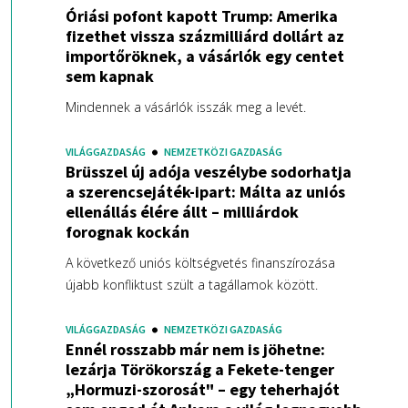
Óriási pofont kapott Trump: Amerika
fizethet vissza százmilliárd dollárt az
importőröknek, a vásárlók egy centet
sem kapnak
Mindennek a vásárlók isszák meg a levét.
VILÁGGAZDASÁG
NEMZETKÖZI GAZDASÁG
Brüsszel új adója veszélybe sodorhatja
a szerencsejáték-ipart: Málta az uniós
ellenállás élére állt – milliárdok
forognak kockán
A következő uniós költségvetés finanszírozása
újabb konfliktust szült a tagállamok között.
VILÁGGAZDASÁG
NEMZETKÖZI GAZDASÁG
Ennél rosszabb már nem is jöhetne:
lezárja Törökország a Fekete-tenger
„Hormuzi-szorosát" – egy teherhajót