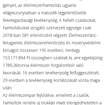
igényel, az élelmiszerhamisítás ugyanis
világviszonylatban a második legjelentősebb
feketegazdasági tevékenység. A Nébih csalásokat,
hamisításokat vizsgáló szervezeti egysége csak
2018-ban 581 ellenőrzést végzett. Élelmiszerlánc-
felügyeleti, élelmiszerellenőrzési és növényvédelmi
bírságot összesen 195 esetben, mintegy
153.171.894 Ft összegben szabtak ki, ami egyidejűleg
1789,36tonna élelmiszer forgalomból való
kivonását, 16 esetben tevékenység felfüggesztését,
29 esetben a tevékenység korlátozását vonta maga
után.
Az élelmiszeripar fejlődése, emellett a csalók,
hamisítók rendre új trükkjei miatt elengedhetetlen a