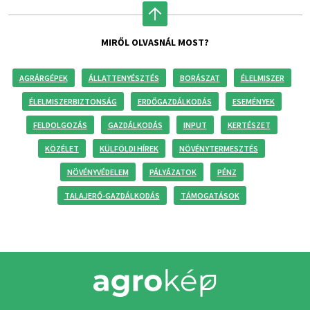
MIRŐL OLVASNÁL MOST?
AGRÁRGÉPEK
ÁLLATTENYÉSZTÉS
BORÁSZAT
ÉLELMISZER
ÉLELMISZERBIZTONSÁG
ERDŐGAZDÁLKODÁS
ESEMÉNYEK
FELDOLGOZÁS
GAZDÁLKODÁS
INPUT
KERTÉSZET
KÖZÉLET
KÜLFÖLDI HÍREK
NÖVÉNYTERMESZTÉS
NÖVÉNYVÉDELEM
PÁLYÁZATOK
PÉNZ
TALAJERŐ-GAZDÁLKODÁS
TÁMOGATÁSOK