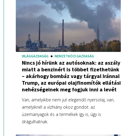
VILÁGGAZDASÁG
NEMZETKÖZI GAZDASÁG
Nincs jó hírünk az autósoknak: az aszály
miatt a benzinért is többet fizethetünk
– akárhogy bombáz vagy tárgyal Iránnal
Trump, az európai olajfinomítók ellátási
nehézségeinek meg fogjuk inni a levét
Van, amelyikbe nem jut elegendő nyersolaj, van,
amelyiknél a vízhiány okoz gondot: az
üzemanyagok és a termékek így is, úgy is
drágulhatnak.