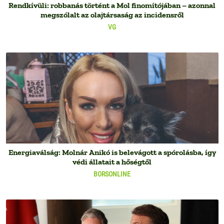
Rendkívüli: robbanás történt a Mol finomítójában – azonnal
megszólalt az olajtársaság az incidensről
VG
Energiaválság: Molnár Anikó is belevágott a spórolásba, így
védi állatait a hőségtől
BORSONLINE