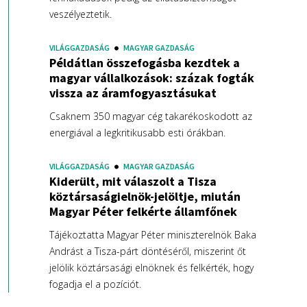
veszélyeztetik.
VILÁGGAZDASÁG
MAGYAR GAZDASÁG
Példátlan összefogásba kezdtek a
magyar vállalkozások: százak fogták
vissza az áramfogyasztásukat
Csaknem 350 magyar cég takarékoskodott az
energiával a legkritikusabb esti órákban.
VILÁGGAZDASÁG
MAGYAR GAZDASÁG
Kiderült, mit válaszolt a Tisza
köztársaságielnök-jelöltje, miután
Magyar Péter felkérte államfőnek
Tájékoztatta Magyar Péter miniszterelnök Baka
Andrást a Tisza-párt döntéséről, miszerint őt
jelölik köztársasági elnöknek és felkérték, hogy
fogadja el a pozíciót.