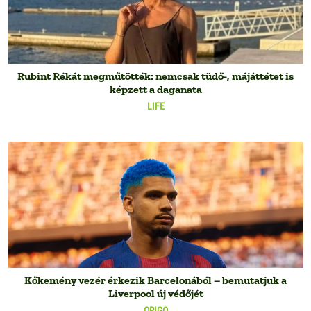
Rubint Rékát megműtötték: nemcsak tüdő-, májáttétet is
képzett a daganata
LIFE
Kőkemény vezér érkezik Barcelonából – bemutatjuk a
Liverpool új védőjét
ORIGO