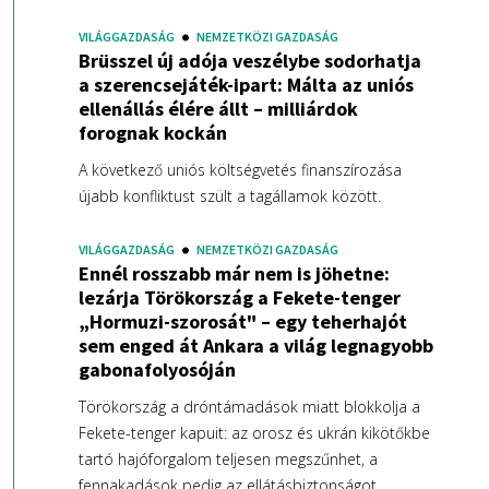
VILÁGGAZDASÁG
NEMZETKÖZI GAZDASÁG
Brüsszel új adója veszélybe sodorhatja
a szerencsejáték-ipart: Málta az uniós
ellenállás élére állt – milliárdok
forognak kockán
A következő uniós költségvetés finanszírozása
újabb konfliktust szült a tagállamok között.
VILÁGGAZDASÁG
NEMZETKÖZI GAZDASÁG
Ennél rosszabb már nem is jöhetne:
lezárja Törökország a Fekete-tenger
„Hormuzi-szorosát" – egy teherhajót
sem enged át Ankara a világ legnagyobb
gabonafolyosóján
Törökország a dróntámadások miatt blokkolja a
Fekete-tenger kapuit: az orosz és ukrán kikötőkbe
tartó hajóforgalom teljesen megszűnhet, a
fennakadások pedig az ellátásbiztonságot