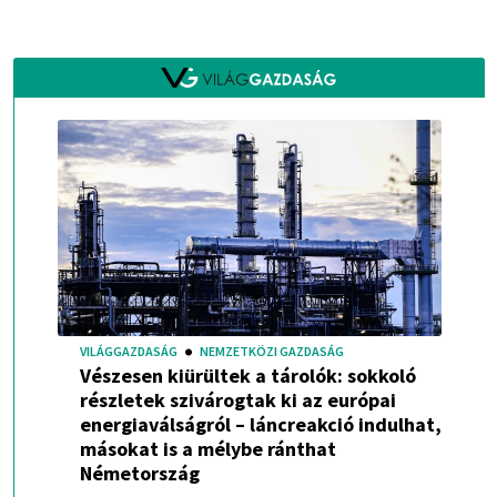
VILÁGGAZDASÁG
NEMZETKÖZI GAZDASÁG
Vészesen kiürültek a tárolók: sokkoló
részletek szivárogtak ki az európai
energiaválságról – láncreakció indulhat,
másokat is a mélybe ránthat
Németország