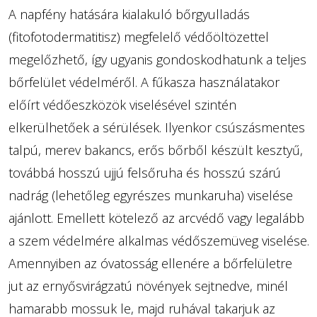
A napfény hatására kialakuló bőrgyulladás
(fitofotodermatitisz) megfelelő védőöltözettel
megelőzhető, így ugyanis gondoskodhatunk a teljes
bőrfelület védelméről. A fűkasza használatakor
előírt védőeszközök viselésével szintén
elkerülhetőek a sérülések. Ilyenkor csúszásmentes
talpú, merev bakancs, erős bőrből készült kesztyű,
továbbá hosszú ujjú felsőruha és hosszú szárú
nadrág (lehetőleg egyrészes munkaruha) viselése
ajánlott. Emellett kötelező az arcvédő vagy legalább
a szem védelmére alkalmas védőszemüveg viselése.
Amennyiben az óvatosság ellenére a bőrfelületre
jut az ernyősvirágzatú növények sejtnedve, minél
hamarabb mossuk le, majd ruhával takarjuk az