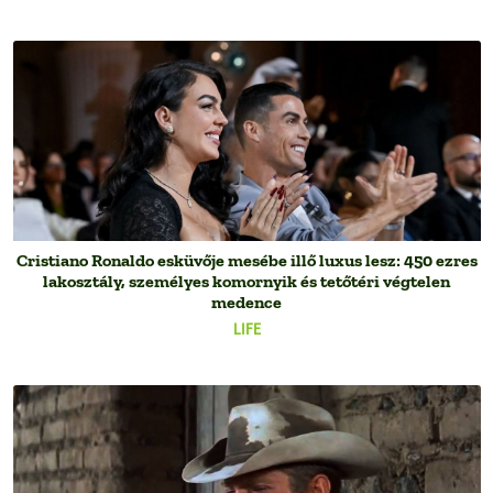
Cristiano Ronaldo esküvője mesébe illő luxus lesz: 450 ezres
lakosztály, személyes komornyik és tetőtéri végtelen
medence
LIFE