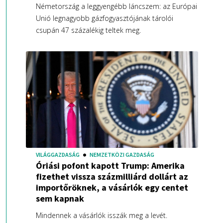
Németország a leggyengébb láncszem: az Európai
Unió legnagyobb gázfogyasztójának tárolói
csupán 47 százalékig teltek meg.
VILÁGGAZDASÁG
NEMZETKÖZI GAZDASÁG
Óriási pofont kapott Trump: Amerika
fizethet vissza százmilliárd dollárt az
importőröknek, a vásárlók egy centet
sem kapnak
Mindennek a vásárlók isszák meg a levét.