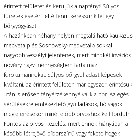
érintett felületet és kerüljük a napfényt! Súlyos
tünetek esetén feltétlenül keressünk fel egy
bőrgyógyászt!
A hazánkban néhány helyen megtalálható kaukázusi
medvetalp és Sosnowsky-medvetalp sokkal
nagyobb veszélyt jelentenek, mert mindkét inváziós
növény nagy mennyiségben tartalmaz
furokumarinokat. Súlyos bőrgyulladást képesek
kiváltani, az érintett felületen már egyszeri érintésük
után is erősen fényérzékennyé válik a bőr. Az égési
sérülésekre emlékeztető gyulladások, hólyagok
megjelenésekor minél előbb orvoshoz kell fordulni.
Fontos az orvosi kezelés, mert ennek hiányában a
később létrejövő bíborszínű vagy fekete hegek