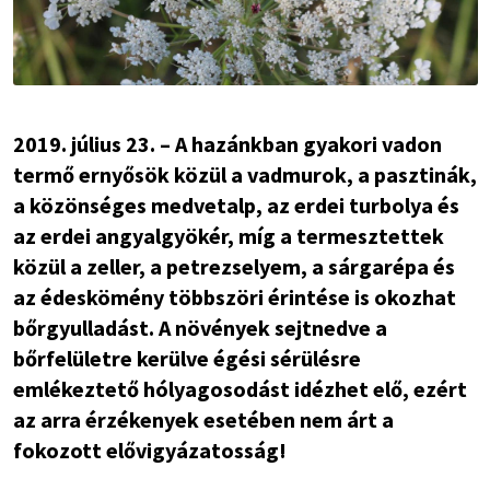
2019. július 23. – A hazánkban gyakori vadon
termő ernyősök közül a vadmurok, a pasztinák,
a közönséges medvetalp, az erdei turbolya és
az erdei angyalgyökér, míg a termesztettek
közül a zeller, a petrezselyem, a sárgarépa és
az édeskömény többszöri érintése is okozhat
bőrgyulladást. A növények sejtnedve a
bőrfelületre kerülve égési sérülésre
emlékeztető hólyagosodást idézhet elő, ezért
az arra érzékenyek esetében nem árt a
fokozott elővigyázatosság!