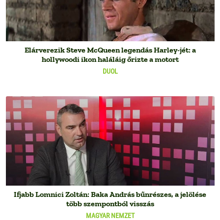
Elárverezik Steve McQueen legendás Harley-jét: a
hollywoodi ikon haláláig őrizte a motort
DUOL
Ifjabb Lomnici Zoltán: Baka András bűnrészes, a jelölése
több szempontból visszás
MAGYAR NEMZET