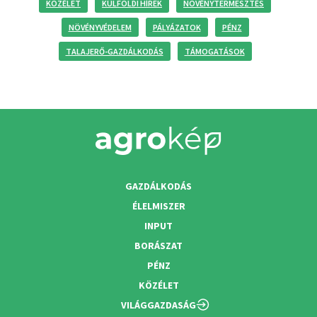
KÖZÉLET
KÜLFÖLDI HÍREK
NÖVÉNYTERMESZTÉS
NÖVÉNYVÉDELEM
PÁLYÁZATOK
PÉNZ
TALAJERŐ-GAZDÁLKODÁS
TÁMOGATÁSOK
GAZDÁLKODÁS
ÉLELMISZER
INPUT
BORÁSZAT
PÉNZ
KÖZÉLET
VILÁGGAZDASÁG