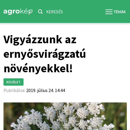
KERESÉS
Vigyázzunk az
ernyősvirágzatú
növényekkel!
KÖZÉLET
Publikálva:
2019. július 24. 14:44