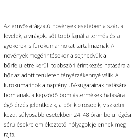
Az ernyősvirágzatú növények esetében a szár, a
levelek, a virágok, sőt több fajnál a termés és a
gyökerek is furokumarinokat tartalmaznak. A
növények megérintésekor a sejtnedvük a
bőrfelületre kerül, többszöri érintkezés hatására a
bőr az adott területen fényérzékennyé válik. A
furokumarinok a napfény UV-sugarainak hatására
bomlanak, a képződő bomlástermékek hatására
égő érzés jelentkezik, a bőr kipirosodik, viszketni
kezd, súlyosabb esetekben 24–48 órán belül égési
sérülésekre emlékeztető hólyagok jelennek meg
rajta.