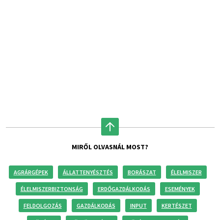
MIRŐL OLVASNÁL MOST?
AGRÁRGÉPEK
ÁLLATTENYÉSZTÉS
BORÁSZAT
ÉLELMISZER
ÉLELMISZERBIZTONSÁG
ERDŐGAZDÁLKODÁS
ESEMÉNYEK
FELDOLGOZÁS
GAZDÁLKODÁS
INPUT
KERTÉSZET