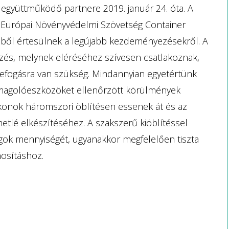
 együttműködő partnere 2019. január 24. óta. A
 az Európai Növényvédelmi Szövetség Container
ből értesülnek a legújabb kezdeményezésekről. A
űzés, melynek eléréséhez szívesen csatlakoznak,
zefogásra van szükség. Mindannyian egyetértünk
omagolóeszközöket ellenőrzött körülmények
lakonok háromszori öblítésen essenek át és az
metlé elkészítéséhez. A szakszerű kiöblítéssel
gok mennyiségét, ugyanakkor megfelelően tiszta
osításhoz.