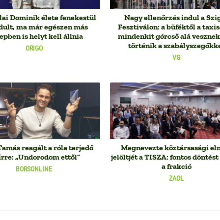
lai Dominik élete fenekestül
Nagy ellenőrzés indul a Szi
rdult, ma már egészen más
Fesztiválon: a büféktől a taxi
epben is helyt kell állnia
mindenkit górcső alá vesznek
történik a szabályszegőkk
ORIGO
VG
amás reagált a róla terjedő
Megnevezte köztársasági el
írre: „Undorodom ettől”
jelöltjét a TISZA: fontos döntést
a frakció
BORSONLINE
ZAOL