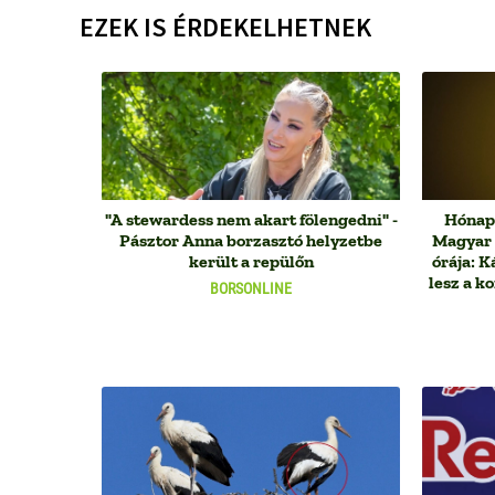
EZEK IS ÉRDEKELHETNEK
"A stewardess nem akart fölengedni" -
Hónapo
Pásztor Anna borzasztó helyzetbe
Magyar P
került a repülőn
órája: 
lesz a k
BORSONLINE