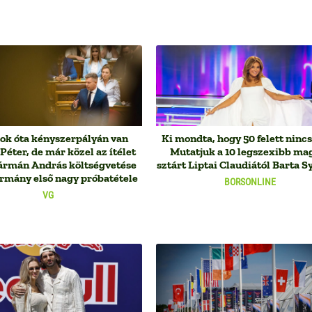
k óta kényszerpályán van
Ki mondta, hogy 50 felett nincs
éter, de már közel az ítélet
Mutatjuk a 10 legszexibb ma
Kármán András költségvetése
sztárt Liptai Claudiától Barta Sy
ormány első nagy próbatétele
BORSONLINE
VG