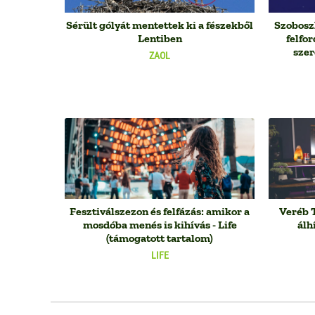
Sérült gólyát mentettek ki a fészekből
Szobosz
Lentiben
felfo
szer
ZAOL
Fesztiválszezon és felfázás: amikor a
Veréb T
mosdóba menés is kihívás - Life
álh
(támogatott tartalom)
LIFE