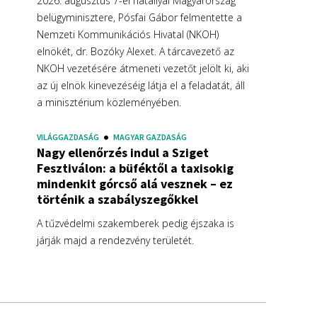
2026. augusztus 7-ei hatállyal Magyarország
belügyminisztere, Pósfai Gábor felmentette a
Nemzeti Kommunikációs Hivatal (NKOH)
elnökét, dr. Bozóky Alexet. A tárcavezető az
NKOH vezetésére átmeneti vezetőt jelölt ki, aki
az új elnök kinevezéséig látja el a feladatát, áll
a minisztérium közleményében.
VILÁGGAZDASÁG
MAGYAR GAZDASÁG
Nagy ellenőrzés indul a Sziget
Fesztiválon: a büféktől a taxisokig
mindenkit górcső alá vesznek – ez
történik a szabályszegőkkel
A tűzvédelmi szakemberek pedig éjszaka is
járják majd a rendezvény területét.