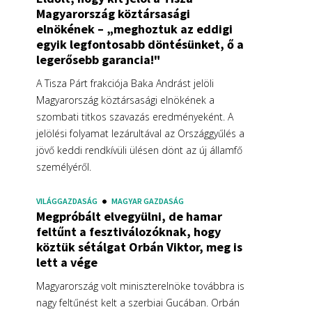
Magyarország köztársasági
elnökének – „meghoztuk az eddigi
egyik legfontosabb döntésünket, ő a
legerősebb garancia!"
A Tisza Párt frakciója Baka Andrást jelöli
Magyarország köztársasági elnökének a
szombati titkos szavazás eredményeként. A
jelölési folyamat lezárultával az Országgyűlés a
jövő keddi rendkívüli ülésen dönt az új államfő
személyéről.
VILÁGGAZDASÁG
MAGYAR GAZDASÁG
Megpróbált elvegyülni, de hamar
feltűnt a fesztiválozóknak, hogy
köztük sétálgat Orbán Viktor, meg is
lett a vége
Magyarország volt miniszterelnöke továbbra is
nagy feltűnést kelt a szerbiai Gucában. Orbán