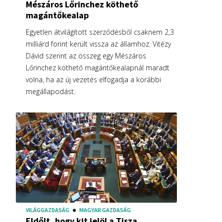
Mészáros Lőrinchez köthető
magántőkealap
Egyetlen átvilágított szerződésből csaknem 2,3
milliárd forint került vissza az államhoz. Vitézy
Dávid szerint az összeg egy Mészáros
Lőrinchez köthető magántőkealapnál maradt
volna, ha az új vezetés elfogadja a korábbi
megállapodást.
VILÁGGAZDASÁG
MAGYAR GAZDASÁG
Eldőlt, hogy kit jelöl a Tisza