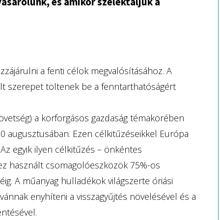
vásárolunk, és amikor szelektáljuk a
ájárulni a fenti célok megvalósításához. A
 szerepet töltenek be a fenntarthatóságért
övetség) a körforgásos gazdaság témakörében
20 augusztusában. Ezen célkitűzéseikkel Európa
z egyik ilyen célkitűzés – önkéntes
khez használt csomagolóeszközök 75%-os
éig. A műanyag hulladékok világszerte óriási
ánnak enyhíteni a visszagyűjtés növelésével és a
ntésével.