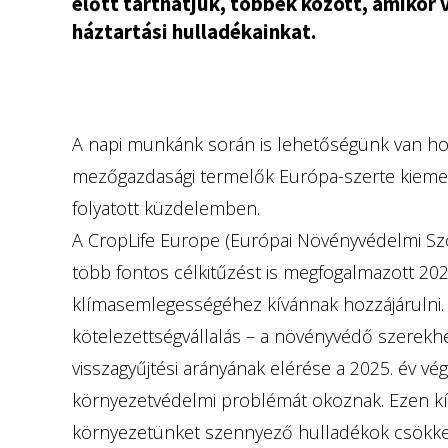
előtt tarthatjuk, többek között, amikor 
háztartási hulladékainkat.
A napi munkánk során is lehetőségünk van hozz
mezőgazdasági termelők Európa-szerte kiemelt
folyatott küzdelemben.
A CropLife Europe (Európai Növényvédelmi Sz
több fontos célkitűzést is megfogalmazott 20
klímasemlegességéhez kívánnak hozzájárulni. A
kötelezettségvállalás – a növényvédő szere
visszagyűjtési arányának elérése a 2025. év vég
környezetvédelmi problémát okoznak. Ezen kív
környezetünket szennyező hulladékok csökke