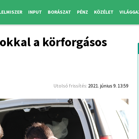
LELMISZER
INPUT
BORÁSZAT
PÉNZ
KÖZÉLET
VILÁGGA
okkal a körforgásos
Utolsó frissítés:
2021. június 9. 13:59