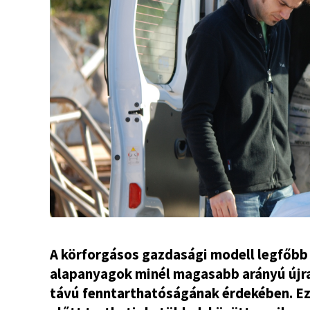
A körforgásos gazdasági modell legfőbb 
alapanyagok minél magasabb arányú újr
távú fenntarthatóságának érdekében. E