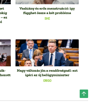
get
Vashiány és erős menstruáció: így
sokig
függhet össze a két probléma
 – ez
SHE
el
nök-
Nagy változás jön a rendőrségnél: ezt
 hozott
ígéri az új belügyminiszter
ORIGO