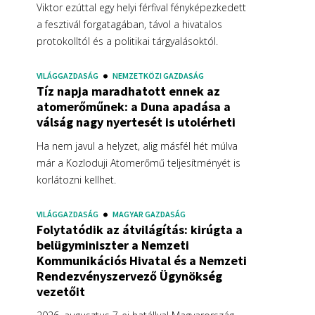
Viktor ezúttal egy helyi férfival fényképezkedett
a fesztivál forgatagában, távol a hivatalos
protokolltól és a politikai tárgyalásoktól.
VILÁGGAZDASÁG
NEMZETKÖZI GAZDASÁG
Tíz napja maradhatott ennek az
atomerőműnek: a Duna apadása a
válság nagy nyertesét is utolérheti
Ha nem javul a helyzet, alig másfél hét múlva
már a Kozloduji Atomerőmű teljesítményét is
korlátozni kellhet.
VILÁGGAZDASÁG
MAGYAR GAZDASÁG
Folytatódik az átvilágítás: kirúgta a
belügyminiszter a Nemzeti
Kommunikációs Hivatal és a Nemzeti
Rendezvényszervező Ügynökség
vezetőit