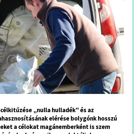
célkitűzése „nulla hulladék” és az
ahasznosításának elérése bolygónk hosszú
zeket a célokat magánemberként is szem