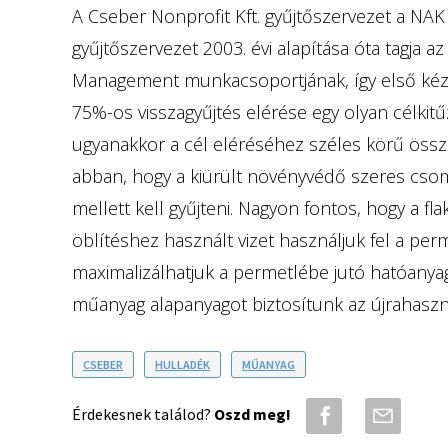
A Cseber Nonprofit Kft. gyűjtőszervezet a NAK
gyűjtőszervezet 2003. évi alapítása óta tagja
Management munkacsoportjának, így első kéz
75%-os visszagyűjtés elérése egy olyan célkit
ugyanakkor a cél eléréséhez széles körű öss
abban, hogy a kiürült növényvédő szeres cs
mellett kell gyűjteni. Nagyon fontos, hogy a f
öblítéshez használt vizet használjuk fel a per
maximalizálhatjuk a permetlébe jutó hatóanya
műanyag alapanyagot biztosítunk az újrahaszn
CSEBER
HULLADÉK
MŰANYAG
Érdekesnek találod?
Oszd meg!