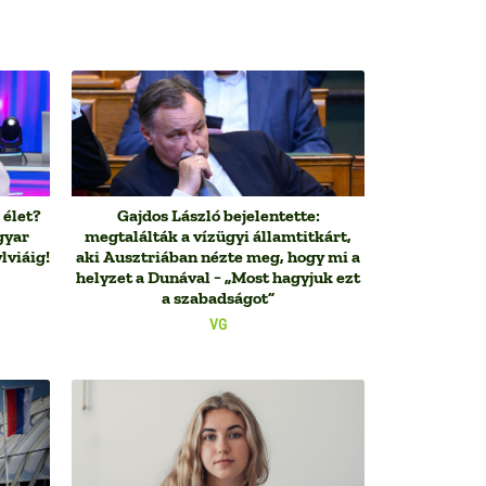
 élet?
Gajdos László bejelentette:
gyar
megtalálták a vízügyi államtitkárt,
lviáig!
aki Ausztriában nézte meg, hogy mi a
helyzet a Dunával − „Most hagyjuk ezt
a szabadságot”
VG