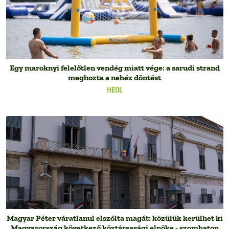
Egy maroknyi felelőtlen vendég miatt vége: a sarudi strand
meghozta a nehéz döntést
HEOL
Magyar Péter váratlanul elszólta magát: közülük kerülhet ki
Magyarország következő köztársasági elnöke - szombaton