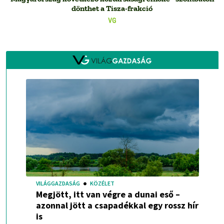
dönthet a Tisza-frakció
VG
VILÁGGAZDASÁG
KÖZÉLET
Megjött, itt van végre a dunai eső –
azonnal jött a csapadékkal egy rossz hír
is