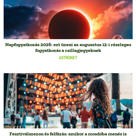
Napfogyatkozás 2026: ezt üzeni az augusztus 12-i részleges
fogyatkozás a csillagjegyeknek
ASTRONET
Fesztiválszezon és felfázás: amikor a mosdóba menés is