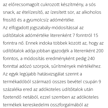
az előrecsomagolt cukrozott készítmény, a sós
snack, az ételízesítő, az ízesített sör, az alkoholos
frissítő és a gyümölcsíz adómértéke.
Az elfogadott jogszabály-módosítással az
üdítőitalok adómértéke literenként 7 forintról 15
forintra nő. Ennek indoka többek között az, hogy az
üdítőitalok adója jobban igazodjék a literenként 200
forintos, a módosítás eredményként pedig 240
forinttal adózó szörpök, sűrítmények mértékéhez.
Az egyik legújabb hatásvizsgálat szerint a
termékadóból származó összes bevétel csupán 9
százaléka ered az adóköteles üdítőitalok után
fizetendő netából, ezzel szemben az adóköteles
termékek kereskedelmi összforgalmából az