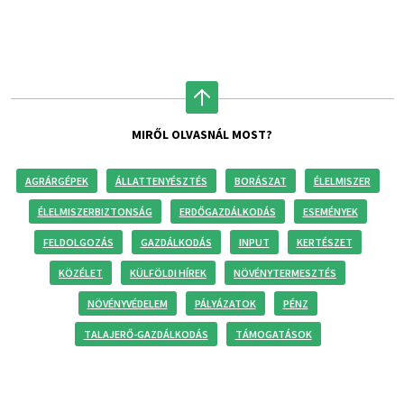
MIRŐL OLVASNÁL MOST?
AGRÁRGÉPEK
ÁLLATTENYÉSZTÉS
BORÁSZAT
ÉLELMISZER
ÉLELMISZERBIZTONSÁG
ERDŐGAZDÁLKODÁS
ESEMÉNYEK
FELDOLGOZÁS
GAZDÁLKODÁS
INPUT
KERTÉSZET
KÖZÉLET
KÜLFÖLDI HÍREK
NÖVÉNYTERMESZTÉS
NÖVÉNYVÉDELEM
PÁLYÁZATOK
PÉNZ
TALAJERŐ-GAZDÁLKODÁS
TÁMOGATÁSOK