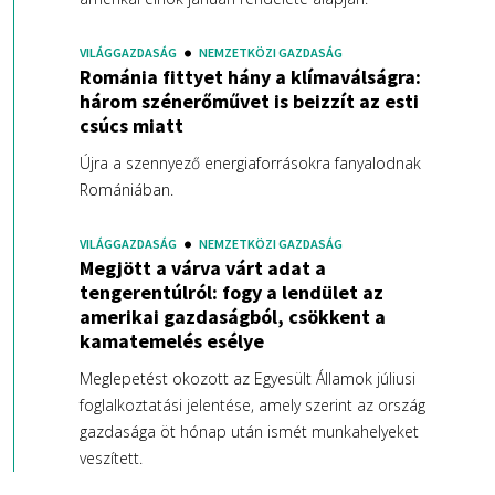
VILÁGGAZDASÁG
NEMZETKÖZI GAZDASÁG
Románia fittyet hány a klímaválságra:
három szénerőművet is beizzít az esti
csúcs miatt
Újra a szennyező energiaforrásokra fanyalodnak
Romániában.
VILÁGGAZDASÁG
NEMZETKÖZI GAZDASÁG
Megjött a várva várt adat a
tengerentúlról: fogy a lendület az
amerikai gazdaságból, csökkent a
kamatemelés esélye
Meglepetést okozott az Egyesült Államok júliusi
foglalkoztatási jelentése, amely szerint az ország
gazdasága öt hónap után ismét munkahelyeket
veszített.