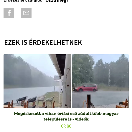
Érdekesnek találod?
Oszd meg!
EZEK IS ÉRDEKELHETNEK
Megérkezett a vihar, óriási eső zúdult több magyar
településre is - videók
ORIGO