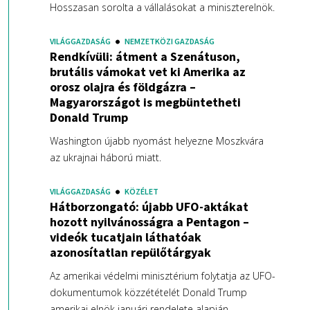
Hosszasan sorolta a vállalásokat a miniszterelnök.
VILÁGGAZDASÁG
NEMZETKÖZI GAZDASÁG
Rendkívüli: átment a Szenátuson,
brutális vámokat vet ki Amerika az
orosz olajra és földgázra –
Magyarországot is megbüntetheti
Donald Trump
Washington újabb nyomást helyezne Moszkvára
az ukrajnai háború miatt.
VILÁGGAZDASÁG
KÖZÉLET
Hátborzongató: újabb UFO-aktákat
hozott nyilvánosságra a Pentagon –
videók tucatjain láthatóak
azonosítatlan repülőtárgyak
Az amerikai védelmi minisztérium folytatja az UFO-
dokumentumok közzétételét Donald Trump
amerikai elnök januári rendelete alapján.