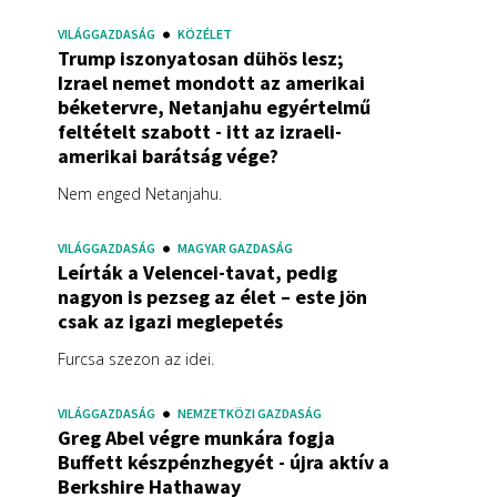
VILÁGGAZDASÁG
KÖZÉLET
Trump iszonyatosan dühös lesz;
Izrael nemet mondott az amerikai
béketervre, Netanjahu egyértelmű
feltételt szabott - itt az izraeli-
amerikai barátság vége?
Nem enged Netanjahu.
VILÁGGAZDASÁG
MAGYAR GAZDASÁG
Leírták a Velencei-tavat, pedig
nagyon is pezseg az élet – este jön
csak az igazi meglepetés
Furcsa szezon az idei.
VILÁGGAZDASÁG
NEMZETKÖZI GAZDASÁG
Greg Abel végre munkára fogja
Buffett készpénzhegyét - újra aktív a
Berkshire Hathaway