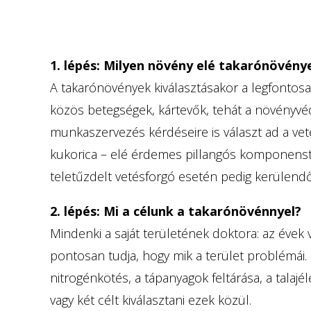
1. lépés: Milyen növény elé
takarónövény
A takarónövények kiválasztásakor a legfontosa
közös betegségek, kártevők, tehát a növényvéd
munkaszervezés kérdéseire is választ ad a vet
kukorica – elé érdemes pillangós komponenst 
teletűzdelt vetésforgó esetén pedig kerülend
2. lépés: Mi a célunk a takarónövénnyel?
Mindenki a saját területének doktora: az évek
pontosan tudja, hogy mik a terület problémái.
nitrogénkötés, a tápanyagok feltárása, a tala
vagy két célt kiválasztani ezek közül.