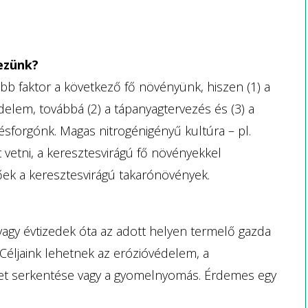
ezünk?
bb faktor a következő fő növényünk, hiszen (1) a
elem, továbbá (2) a tápanyagtervezés és (3) a
ésforgónk. Magas nitrogénigényű kultúra – pl.
vetni, a keresztesvirágú fő növényekkel
őek a keresztesvirágú takarónövények.
 vagy évtizedek óta az adott helyen termelő gazda
 Céljaink lehetnek az erózióvédelem, a
jélet serkentése vagy a gyomelnyomás. Érdemes egy