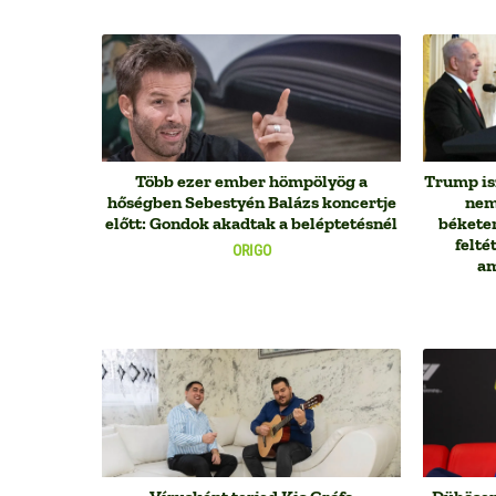
Több ezer ember hömpölyög a
Trump is
hőségben Sebestyén Balázs koncertje
nem
előtt: Gondok akadtak a beléptetésnél
békete
feltét
ORIGO
am