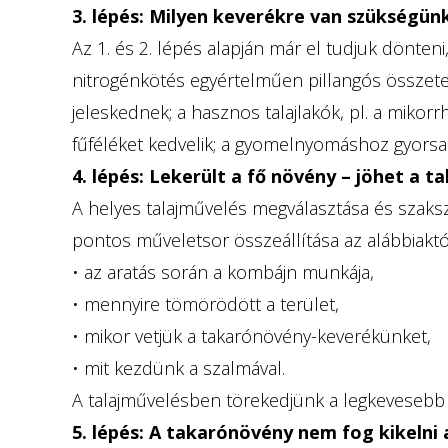
3. lépés: Milyen keverékre van szükségün
Az 1. és 2. lépés alapján már el tudjuk dönt
nitrogénkötés egyértelműen pillangós összetevő
jeleskednek; a hasznos talajlakók, pl. a mikorrh
fűféléket kedvelik; a gyomelnyomáshoz gyorsa
4. lépés: Lekerült a fő növény – jöhet a t
A helyes talajművelés megválasztása és szaksz
pontos műveletsor összeállítása az alábbiaktól
• az aratás során a kombájn munkája,
• mennyire tömörödött a terület,
• mikor vetjük a takarónövény-keverékünket,
• mit kezdünk a szalmával.
A talajművelésben törekedjünk a legkevesebb b
5. lépés: A takarónövény nem fog kikelni 