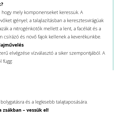
k?
eni, hogy mely komponenseket keressük. A
ket igényel; a talajlazításban a keresztesvirágúak
izák a nitrogénkötők mellett a lent, a facéliát és a
n csírázó és növő fajok kellenek a keverékünkbe.
alajművelés
erű elvégzése vízválasztó a siker szempontjából. A
 függ:
olygatásra és a legkisebb talajtaposására.
a zsákban – vessük el!