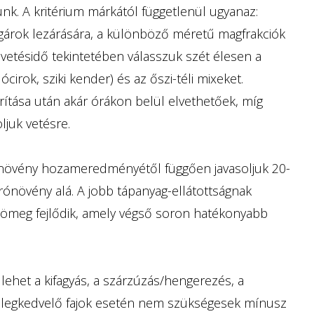
k. A kritérium márkától függetlenül ugyanaz:
gárok lezárására, a különböző méretű magfrakciók
A vetésidő tekintetében válasszuk szét élesen a
lócirok, sziki kender) és az őszi-téli mixeket.
rítása után akár órákon belül elvethetőek, míg
ljuk vetésre.
fő növény hozameredményétől függően javasoljuk 20-
arónövény alá. A jobb tápanyag-ellátottságnak
meg fejlődik, amely végső soron hatékonyabb
het a kifagyás, a szárzúzás/hengerezés, a
melegkedvelő fajok esetén nem szükségesek mínusz