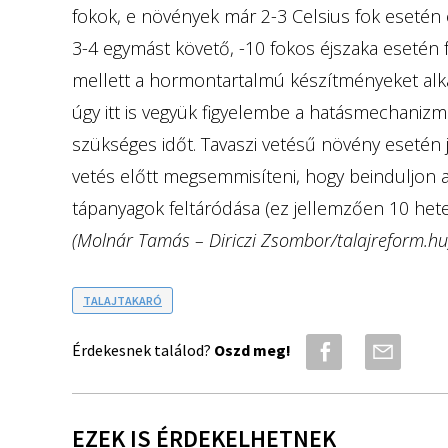
fokok, e növények már 2-3 Celsius fok esetén 
3-4 egymást követő, -10 fokos éjszaka esetén f
mellett a hormontartalmú készítményeket alka
úgy itt is vegyük figyelembe a hatásmechanizm
szükséges időt. Tavaszi vetésű növény esetén 
vetés előtt megsemmisíteni, hogy beinduljon a
tápanyagok feltáródása (ez jellemzően 10 hetet 
(Molnár Tamás – Diriczi Zsombor/talajreform.hu
TALAJTAKARÓ
Érdekesnek találod?
Oszd meg!
EZEK IS ÉRDEKELHETNEK