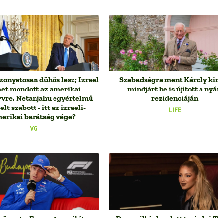
zonyatosan dühös lesz; Izrael
Szabadságra ment Károly kir
et mondott az amerikai
mindjárt be is újított a nyá
rvre, Netanjahu egyértelmű
rezidenciáján
elt szabott - itt az izraeli-
LIFE
erikai barátság vége?
VG