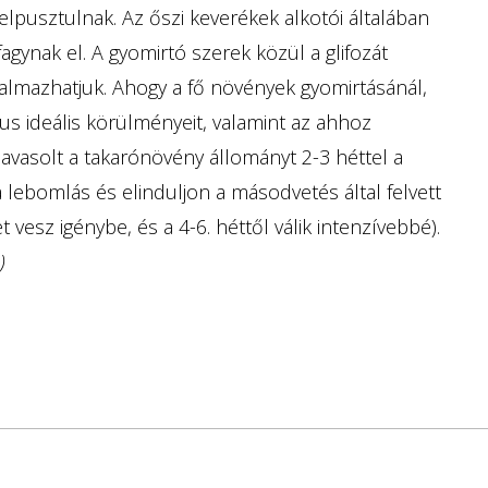
elpusztulnak. Az őszi keverékek alkotói általában
agynak el. A gyomirtó szerek közül a glifozát
lmazhatjuk. Ahogy a fő növények gyomirtásánál,
us ideális körülményeit, valamint az ahhoz
javasolt a takarónövény állományt 2-3 héttel a
 lebomlás és elinduljon a másodvetés által felvett
vesz igénybe, és a 4-6. héttől válik intenzívebbé).
)