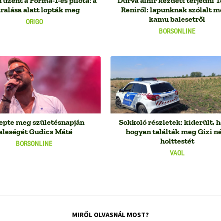
üzent a Forma-1-es pilóta: a
Durva álhír kezdett terjedni T
ralása alatt lopták meg
Reniről: lapunknak szólalt m
kamu balesetről
ORIGO
BORSONLINE
lepte meg születésnapján
Sokkoló részletek: kiderült, h
eleségét Gudics Máté
hogyan találták meg Gizi n
holttestét
BORSONLINE
VAOL
MIRŐL OLVASNÁL MOST?