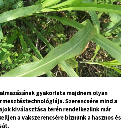
lkalmazásának gyakorlata majdnem olyan
ermesztéstechnológiája. Szerencsére mind a
ajok kiválasztása terén rendelkezünk már
kelljen a vakszerencsére bíznunk a hasznos és
sát.