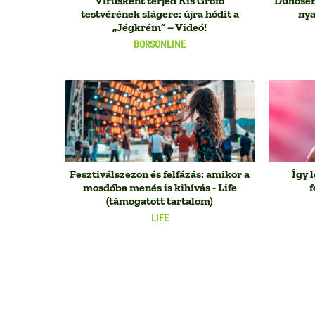
Vírusként terjed Kis Grófo
Dühösen 
testvérének slágere: újra hódít a
nya
„Jégkrém” – Videó!
BORSONLINE
Fesztiválszezon és felfázás: amikor a
Így 
mosdóba menés is kihívás - Life
f
(támogatott tartalom)
LIFE