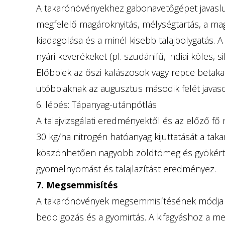
A takarónövényekhez gabonavetőgépet javaslun
megfelelő magároknyitás, mélységtartás, a ma
kiadagolása és a minél kisebb talajbolygatás. 
nyári keverékeket (pl. szudánifű, indiai köles, si
Előbbiek az őszi kalászosok vagy repce betaka
utóbbiaknak az augusztus második felét javaso
6. lépés: Tápanyag-utánpótlás
A talajvizsgálati eredményektől és az előző 
30 kg/ha nitrogén hatóanyag kijuttatását a tak
köszönhetően nagyobb zöldtömeg és gyökértö
gyomelnyomást és talajlazítást eredményez.
7. Megsemmisítés
A takarónövények megsemmisítésének módja le
bedolgozás és a gyomirtás. A kifagyáshoz a 