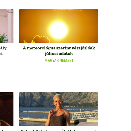
ály:
A meteorológus szerint vészjóslóak
ri
júliusi adatok
MAGYAR NEMZET