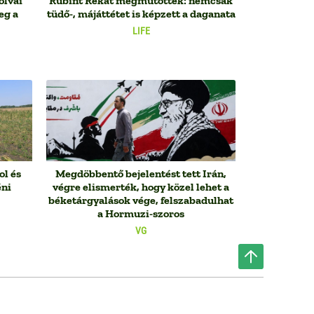
olvai
Rubint Rékát megműtötték: nemcsak
eg a
tüdő-, májáttétet is képzett a daganata
LIFE
ol és
Megdöbbentő bejelentést tett Irán,
éni
végre elismerték, hogy közel lehet a
béketárgyalások vége, felszabadulhat
a Hormuzi-szoros
VG