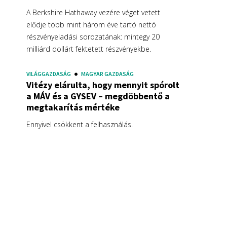
A Berkshire Hathaway vezére véget vetett
elődje több mint három éve tartó nettó
részvényeladási sorozatának: mintegy 20
milliárd dollárt fektetett részvényekbe.
VILÁGGAZDASÁG
MAGYAR GAZDASÁG
Vitézy elárulta, hogy mennyit spórolt
a MÁV és a GYSEV – megdöbbentő a
megtakarítás mértéke
Ennyivel csökkent a felhasználás.