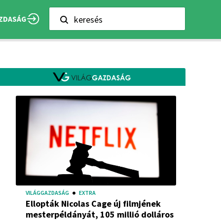
keresés
ZDASÁG
VILÁGGAZDASÁG
EXTRA
Ellopták Nicolas Cage új filmjének
mesterpéldányát, 105 millió dolláros