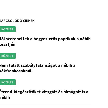
KAPCSOLÓDÓ CIKKEK
KÖZÉLET
gyes-erős paprikák a nébih
tesztjén
KÖZÉLET
abálytalanságot a nébih a
kékfrankosoknál
KÖZÉLET
 vizsgált és bírságolt is a
nébih