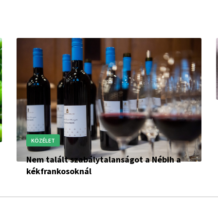
KÖZÉLET
Nem talált szabálytalanságot a Nébih a
kékfrankosoknál