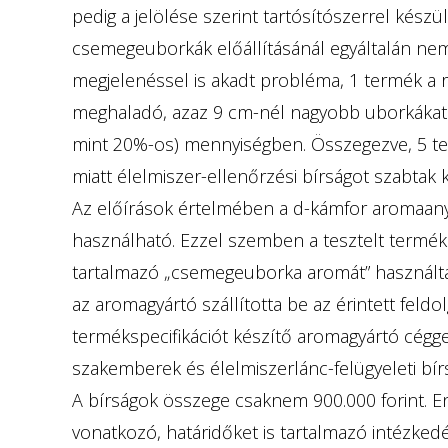
pedig a jelölése szerint tartósítószerrel készü
csemegeuborkák előállításánál egyáltalán nem 
megjelenéssel is akadt probléma, 1 termék a r
meghaladó, azaz 9 cm-nél nagyobb uborkákat 
mint 20%-os) mennyiségben. Összegezve, 5 ter
miatt élelmiszer-ellenőrzési bírságot szabtak k
Az előírások értelmében a d-kámfor aromaan
használható. Ezzel szemben a tesztelt termé
tartalmazó „csemegeuborka aromát” használta
az aromagyártó szállította be az érintett fel
termékspecifikációt készítő aromagyártó cégge
szakemberek és élelmiszerlánc-felügyeleti bírs
A bírságok összege csaknem 900.000 forint. En
vonatkozó, határidőket is tartalmazó intézkedés