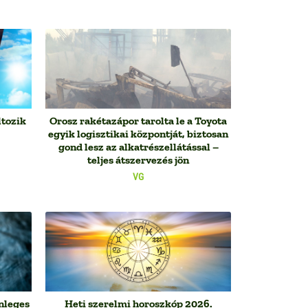
ltozik
Orosz rakétazápor tarolta le a Toyota
egyik logisztikai központját, biztosan
gond lesz az alkatrészellátással –
teljes átszervezés jön
VG
nleges
Heti szerelmi horoszkóp 2026.