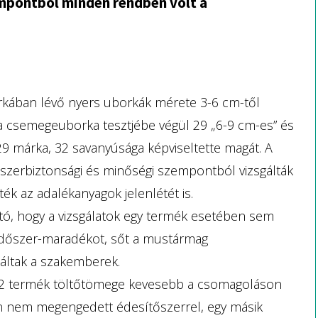
mpontból minden rendben volt a
rkában lévő nyers uborkák mérete 3-6 cm-től
a csemegeuborka tesztjébe végül 29 „6-9 cm-es” és
29 márka, 32 savanyúsága képviseltette magát. A
szerbiztonsági és minőségi szempontból vizsgálták
ék az adalékanyagok jelenlétét is.
ó, hogy a vizsgálatok egy termék esetében sem
édőszer-maradékot, sőt a mustármag
láltak a szakemberek.
gy 2 termék töltőtömege kevesebb a csomagoláson
an nem megengedett édesítőszerrel, egy másik