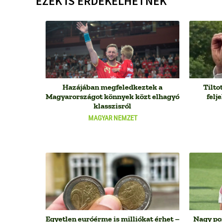
EZEK IS ÉRDEKELHETNEK
Hazájában megfeledkeztek a
Tilto
Magyarországot könnyek közt elhagyó
felj
klasszisról
MAGYAR NEMZET
Egyetlen euróérme is milliókat érhet –
Nagy pof