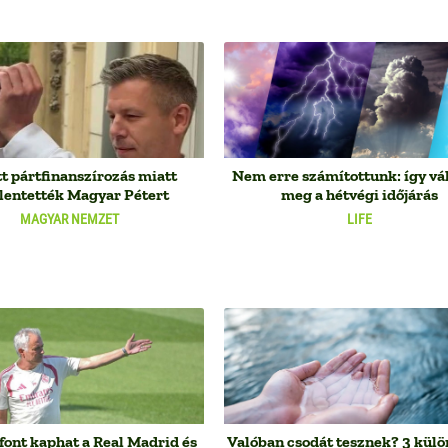
tt pártfinanszírozás miatt
Nem erre számítottunk: így vá
elentették Magyar Pétert
meg a hétvégi időjárás
MAGYAR NEMZET
LIFE
ont kaphat a Real Madrid és
Valóban csodát tesznek? 3 külö