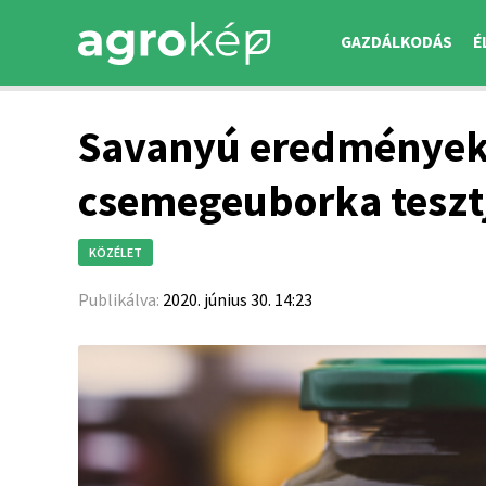
GAZDÁLKODÁS
É
Savanyú eredmények
csemegeuborka teszt
KÖZÉLET
Publikálva:
2020. június 30. 14:23