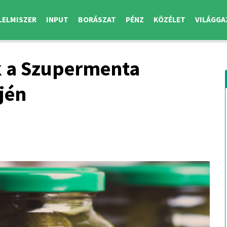
LELMISZER
INPUT
BORÁSZAT
PÉNZ
KÖZÉLET
VILÁGGA
 a Szupermenta
jén