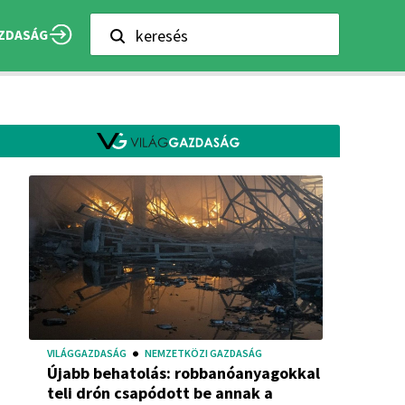
keresés
ZDASÁG
VILÁGGAZDASÁG
NEMZETKÖZI GAZDASÁG
Újabb behatolás: robbanóanyagokkal
teli drón csapódott be annak a