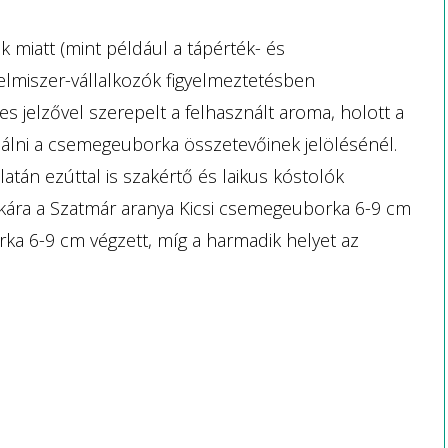
k miatt (mint például a tápérték- és
elmiszer-vállalkozók figyelmeztetésben
s jelzővel szerepelt a felhasznált aroma, holott a
nálni a csemegeuborka összetevőinek jelölésénél.
atán ezúttal is szakértő és laikus kóstolók
okára a Szatmár aranya Kicsi csemegeuborka 6-9 cm
ka 6-9 cm végzett, míg a harmadik helyet az