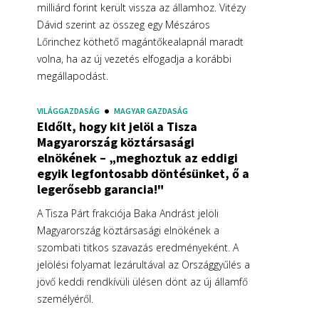
milliárd forint került vissza az államhoz. Vitézy
Dávid szerint az összeg egy Mészáros
Lőrinchez köthető magántőkealapnál maradt
volna, ha az új vezetés elfogadja a korábbi
megállapodást.
VILÁGGAZDASÁG
MAGYAR GAZDASÁG
Eldőlt, hogy kit jelöl a Tisza
Magyarország köztársasági
elnökének – „meghoztuk az eddigi
egyik legfontosabb döntésünket, ő a
legerősebb garancia!"
A Tisza Párt frakciója Baka Andrást jelöli
Magyarország köztársasági elnökének a
szombati titkos szavazás eredményeként. A
jelölési folyamat lezárultával az Országgyűlés a
jövő keddi rendkívüli ülésen dönt az új államfő
személyéről.