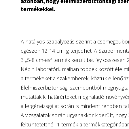
azonban, hogy élelmiszerbiztonsági sze
termékekkel.
A hatályos szabályozás szerint a csemegeubo
egészen 12-14 cm-ig terjedhet. A Szuperment
3 „5-8 cm-es” termék került be, így összesen 
Nébih laboratóriumaiban többek között élelmi
a termékeket a szakemberek, köztük ellenőrizt
Élelmiszerbiztonsági szempontból megnyugtat
mutattak ki határértéket meghaladó növényv
allergénvizsgálat során is mindent rendben ta
A vizsgálatok során ugyanakkor kiderült, ho
feltüntetettnél. 1 termék a termékkategóriáb