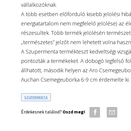
vállalkozóknak.
A több esetben előforduló kisebb jelölési hibá
energiatartalom nem megfelelő jelölése) az él
részesültek. Több termék jelölésén természete
„természetes” jelzőt nem lehetett volna hasz
A Szupermenta termékteszt kedveltségi vizsgál
pontozták a termékeket. A dobogó legfelső f
állhatott, második helyen az Aro Csemegeubor
Auchan Csemegeuborka 6-9 cm érdemelte ki.
SZUPERMENTA
Érdekesnek találod?
Oszd meg!