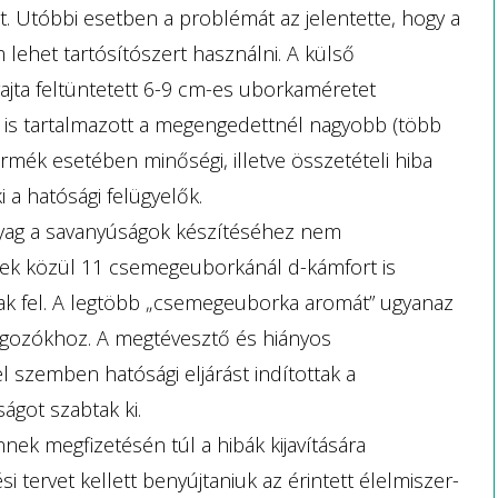
lt. Utóbbi esetben a problémát az jelentette, hogy a
lehet tartósítószert használni. A külső
ajta feltüntetett 6-9 cm-es uborkaméretet
is tartalmazott a megengedettnél nagyobb (több
mék esetében minőségi, illetve összetételi hiba
i a hatósági felügyelők.
yag a savanyúságok készítéséhez nem
kek közül 11 csemegeuborkánál d-kámfort is
k fel. A legtöbb „csemegeuborka aromát” ugyanaz
dolgozókhoz. A megtévesztő és hiányos
l szemben hatósági eljárást indítottak a
ágot szabtak ki.
nek megfizetésén túl a hibák kijavítására
i tervet kellett benyújtaniuk az érintett élelmiszer-