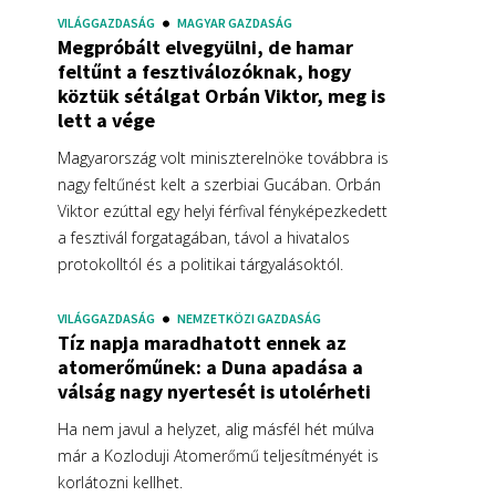
VILÁGGAZDASÁG
MAGYAR GAZDASÁG
Megpróbált elvegyülni, de hamar
feltűnt a fesztiválozóknak, hogy
köztük sétálgat Orbán Viktor, meg is
lett a vége
Magyarország volt miniszterelnöke továbbra is
nagy feltűnést kelt a szerbiai Gucában. Orbán
Viktor ezúttal egy helyi férfival fényképezkedett
a fesztivál forgatagában, távol a hivatalos
protokolltól és a politikai tárgyalásoktól.
VILÁGGAZDASÁG
NEMZETKÖZI GAZDASÁG
Tíz napja maradhatott ennek az
atomerőműnek: a Duna apadása a
válság nagy nyertesét is utolérheti
Ha nem javul a helyzet, alig másfél hét múlva
már a Kozloduji Atomerőmű teljesítményét is
korlátozni kellhet.