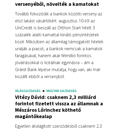
versenyéből, növelték a kamatokat
Tovább fokozódik a bankok közötti verseny az
első lakást vásárlókért: augusztus 10-től az
UniCredit is beszáll az Otthon Start hitelt 3
százalék alatti kamattal kínáló pénzintézetek
közé. Miközben az államilag támogatott hitelek
uralják a piacot, a bankok nemcsak a kamatok
faragásával, hanem akár félmillió forintos
jóváírásokkal is licitálnak egymásra – ám a
Gránit Bank lépése mutatja, hogy van, aki már
kiszállt ebből a versenyből.
VILÁGGAZDASÁG
MAGYAR GAZDASÁG
Vitézy Dávid: csaknem 2,3 milliárd
forintot fizetett vissza az államnak a
Mészáros Lőrinchez köthető
magántőkealap
Egyetlen átvilágított szerződésből csaknem 2,3