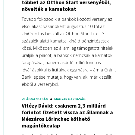
többet az Otthon Start versenyéből,
növelték a kamatokat
Tovább fokozódik a bankok közötti verseny az
első lakást vásárlókért: augusztus 10-től az
UniCredit is beszáll az Otthon Start hitelt 3
százalék alatti kamattal kínáló pénzintézetek
közé. Miközben az államilag támogatott hitelek
uralják a piacot, a bankok nemcsak a kamatok
faragásával, hanem akár félmillió forintos
jóváírásokkal is licitálnak egymásra – ám a Gránit
Bank lépése mutatja, hogy van, aki már kiszállt
ebből a versenyből.
VILÁGGAZDASÁG
MAGYAR GAZDASÁG
Vitézy Dávid: csaknem 2,3 milliárd
forintot fizetett vissza az államnak a
Mészáros Lőrinchez köthető
magántőkealap