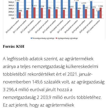
Forrás: KSH
A legfrissebb adatok szerint, az agrártermékek
aránya a teljes nemzetgazdaság külkereskedelmi
többletéből rekordértéket ért el 2021. január-
novemberben 149,6 százalék volt, az agrárgazdaság
3 296,4 millió euróval járult hozzá a
nemzetgazdaság 2 203,9 millió eurós többletéhez.
Ez azt jelenti, hogy az agrártermékek