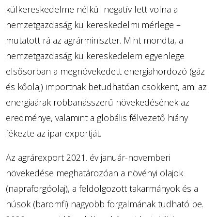
külkereskedelme nélkül negatív lett volna a
nemzetgazdaság külkereskedelmi mérlege –
mutatott rá az agrárminiszter. Mint mondta, a
nemzetgazdaság külkereskedelem egyenlege
elsősorban a megnövekedett energiahordozó (gáz
és kőolaj) importnak betudhatóan csökkent, ami az
energiaárak robbanásszerű növekedésének az
eredménye, valamint a globális félvezető hiány
fékezte az ipar exportját.
Az agrárexport 2021. év január-novemberi
növekedése meghatározóan a növényi olajok
(napraforgóolaj), a feldolgozott takarmányok és a
húsok (baromfi) nagyobb forgalmának tudható be.