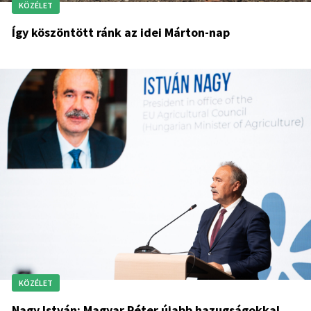
KÖZÉLET
Így köszöntött ránk az idei Márton-nap
KÖZÉLET
Nagy István: Magyar Péter újabb hazugságokkal