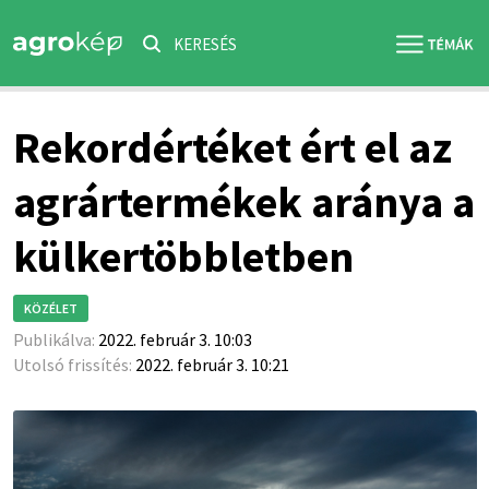
KERESÉS
Rekordértéket ért el az
agrártermékek aránya a
külkertöbbletben
KÖZÉLET
Publikálva:
2022. február 3. 10:03
Utolsó frissítés:
2022. február 3. 10:21