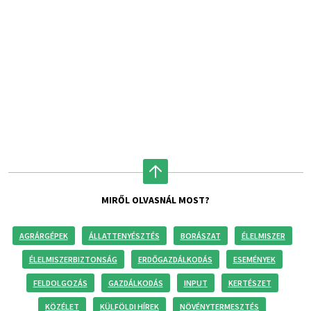
MIRŐL OLVASNÁL MOST?
AGRÁRGÉPEK
ÁLLATTENYÉSZTÉS
BORÁSZAT
ÉLELMISZER
ÉLELMISZERBIZTONSÁG
ERDŐGAZDÁLKODÁS
ESEMÉNYEK
FELDOLGOZÁS
GAZDÁLKODÁS
INPUT
KERTÉSZET
KÖZÉLET
KÜLFÖLDI HÍREK
NÖVÉNYTERMESZTÉS