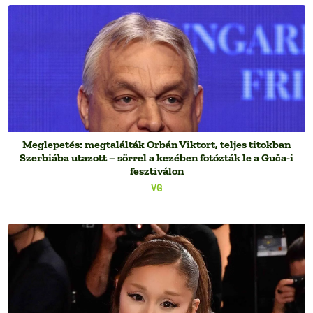
Meglepetés: megtalálták Orbán Viktort, teljes titokban
Szerbiába utazott – sörrel a kezében fotózták le a Guča-i
fesztiválon
VG