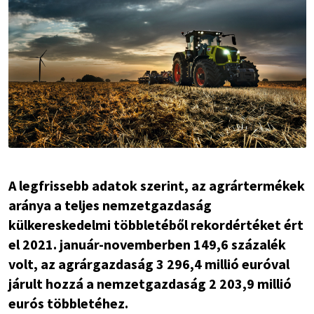
A legfrissebb adatok szerint, az agrártermékek
aránya a teljes nemzetgazdaság
külkereskedelmi többletéből rekordértéket ért
el 2021. január-novemberben 149,6 százalék
volt, az agrárgazdaság 3 296,4 millió euróval
járult hozzá a nemzetgazdaság 2 203,9 millió
eurós többletéhez.