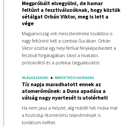
Megpróbált elvegyülni, de hamar
feltűnt a fesztiválozóknak, hogy köztük
sétálgat Orbán Viktor, meg is lett a
vége
Magyarország volt miniszterelnöke továbbra is
nagy feltűnést kelt a szerbiai Gucában. Orbán
Viktor ezúttal egy helyi férfival fényképezkedett a
fesztivál forgatagában, távol a hivatalos
protokolltól és a politikai tárgyalásoktól.
VILÁGGAZDASÁG
NEMZETKÖZI GAZDASÁG
Tíz napja maradhatott ennek az
atomerőműnek: a Duna apadása a
válság nagy nyertesét is utolérheti
Ha nem javul a helyzet, alig másfél hét múlva már
a Kozloduji Atomerőmű teljesítményét is
korlátozni kellhet.