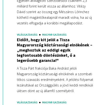
Egyetlen átvilágított szerződésből csaknem 2,3
milliárd forint került vissza az államhoz. Vitézy
Dávid szerint az összeg egy Mészáros Lőrinchez
köthető magántőkealapnál maradt volna, ha az új
vezetés elfogadja a korábbi megállapodást.
VILÁGGAZDASÁG
MAGYAR GAZDASÁG
Eldőlt, hogy kit jelöl a Tisza
Magyarország köztársasági elnökének –
„meghoztuk az eddigi egyik
legfontosabb döntésünket, ő a
legerősebb garancia!"
A Tisza Párt frakciója Baka Andrást jelöli
Magyarország köztársasági elnökének a szombati
titkos szavazás eredményeként. A jelölési folyamat
lezárultával az Országgyűlés a jövő keddi rendkívüli
ülésen dönt az új államfő személyéről.
VILÁGGAZDASÁG
MAGYAR GAZDASÁG