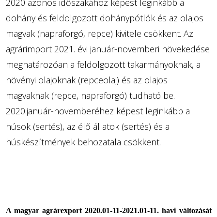
2020 azonos időszakához képest leginkább a
dohány és feldolgozott dohánypótlók és az olajos
magvak (napraforgó, repce) kivitele csökkent. Az
agrárimport 2021. évi január-novemberi növekedése
meghatározóan a feldolgozott takarmányoknak, a
növényi olajoknak (repceolaj) és az olajos
magvaknak (repce, napraforgó) tudható be.
2020.január-novemberéhez képest leginkább a
húsok (sertés), az élő állatok (sertés) és a
húskészítmények behozatala csökkent.
A magyar agrárexport 2020.01-11-2021.01-11. havi változását