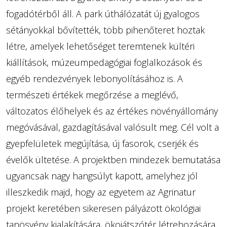
fogadótérből áll. A park úthálózatát új gyalogos
sétányokkal bővítették, több pihenőteret hoztak
létre, amelyek lehetőséget teremtenek kültéri
kiállítások, múzeumpedagógiai foglalkozások és
egyéb rendezvények lebonyolításához is. A
természeti értékek megőrzése a meglévő,
változatos élőhelyek és az értékes növényállomány
megóvásával, gazdagításával valósult meg. Cél volt a
gyepfelületek megújítása, új fasorok, cserjék és
évelők ültetése. A projektben mindezek bemutatása
ugyancsak nagy hangsúlyt kapott, amelyhez jól
illeszkedik majd, hogy az egyetem az Agrinatur
projekt keretében sikeresen pályázott ökológiai
tanösvény kialakítására, ökojátszótér létrehozására