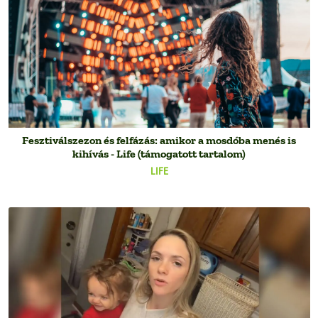
Fesztiválszezon és felfázás: amikor a mosdóba menés is
kihívás - Life (támogatott tartalom)
LIFE