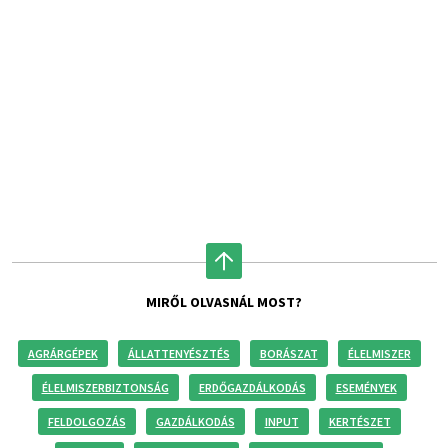
MIRŐL OLVASNÁL MOST?
AGRÁRGÉPEK
ÁLLATTENYÉSZTÉS
BORÁSZAT
ÉLELMISZER
ÉLELMISZERBIZTONSÁG
ERDŐGAZDÁLKODÁS
ESEMÉNYEK
FELDOLGOZÁS
GAZDÁLKODÁS
INPUT
KERTÉSZET