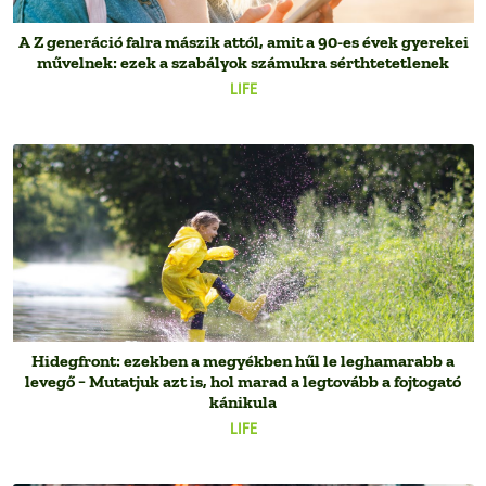
A Z generáció falra mászik attól, amit a 90-es évek gyerekei
művelnek: ezek a szabályok számukra sérthtetetlenek
LIFE
Hidegfront: ezekben a megyékben hűl le leghamarabb a
levegő − Mutatjuk azt is, hol marad a legtovább a fojtogató
kánikula
LIFE