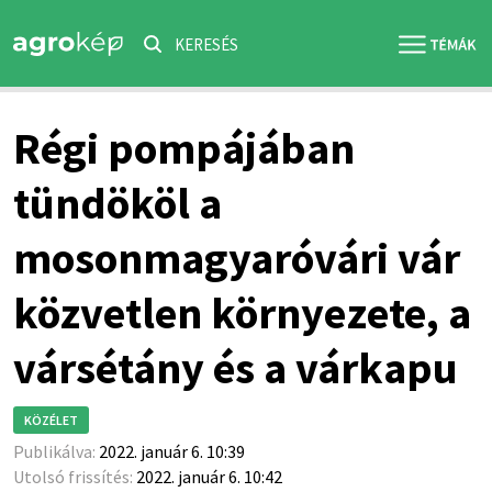
KERESÉS
Régi pompájában
tündököl a
mosonmagyaróvári vár
közvetlen környezete, a
vársétány és a várkapu
KÖZÉLET
Publikálva:
2022. január 6. 10:39
Utolsó frissítés:
2022. január 6. 10:42