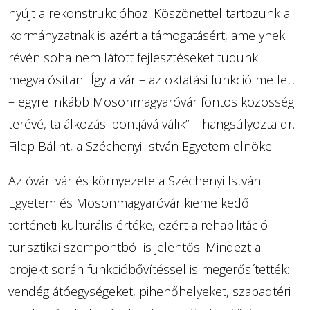
nyújt a rekonstrukcióhoz. Köszönettel tartozunk a
kormányzatnak is azért a támogatásért, amelynek
révén soha nem látott fejlesztéseket tudunk
megvalósítani. Így a vár – az oktatási funkció mellett
– egyre inkább Mosonmagyaróvár fontos közösségi
terévé, találkozási pontjává válik” – hangsúlyozta dr.
Filep Bálint, a Széchenyi István Egyetem elnöke.
Az óvári vár és környezete a Széchenyi István
Egyetem és Mosonmagyaróvár kiemelkedő
történeti-kulturális értéke, ezért a rehabilitáció
turisztikai szempontból is jelentős. Mindezt a
projekt során funkcióbővítéssel is megerősítették:
vendéglátóegységeket, pihenőhelyeket, szabadtéri