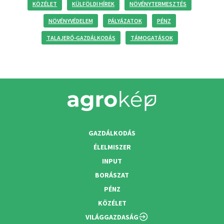
KÖZÉLET
KÜLFÖLDI HÍREK
NÖVÉNYTERMESZTÉS
NÖVÉNYVÉDELEM
PÁLYÁZATOK
PÉNZ
TALAJERŐ-GAZDÁLKODÁS
TÁMOGATÁSOK
GAZDÁLKODÁS
ÉLELMISZER
INPUT
BORÁSZAT
PÉNZ
KÖZÉLET
VILÁGGAZDASÁG