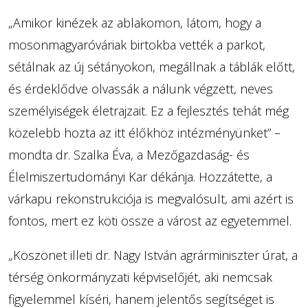
„Amikor kinézek az ablakomon, látom, hogy a
mosonmagyaróváriak birtokba vették a parkot,
sétálnak az új sétányokon, megállnak a táblák előtt,
és érdeklődve olvassák a nálunk végzett, neves
személyiségek életrajzait. Ez a fejlesztés tehát még
közelebb hozta az itt élőkhöz intézményünket” –
mondta dr. Szalka Éva, a Mezőgazdaság- és
Élelmiszertudományi Kar dékánja. Hozzátette, a
várkapu rekonstrukciója is megvalósult, ami azért is
fontos, mert ez köti össze a várost az egyetemmel.
„Köszönet illeti dr. Nagy István agrárminiszter úrat, a
térség önkormányzati képviselőjét, aki nemcsak
figyelemmel kíséri, hanem jelentős segítséget is