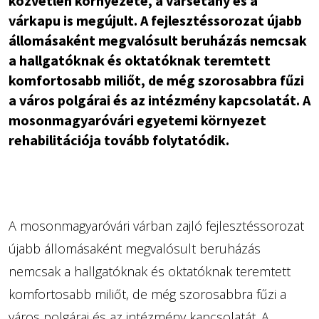
közvetlen környezete, a vársétány és a
várkapu is megújult. A fejlesztéssorozat újabb
állomásaként megvalósult beruházás nemcsak
a hallgatóknak és oktatóknak teremtett
komfortosabb miliőt, de még szorosabbra fűzi
a város polgárai és az intézmény kapcsolatát. A
mosonmagyaróvári egyetemi környezet
rehabilitációja tovább folytatódik.
A mosonmagyaróvári várban zajló fejlesztéssorozat
újabb állomásaként megvalósult beruházás
nemcsak a hallgatóknak és oktatóknak teremtett
komfortosabb miliőt, de még szorosabbra fűzi a
város polgárai és az intézmény kapcsolatát. A