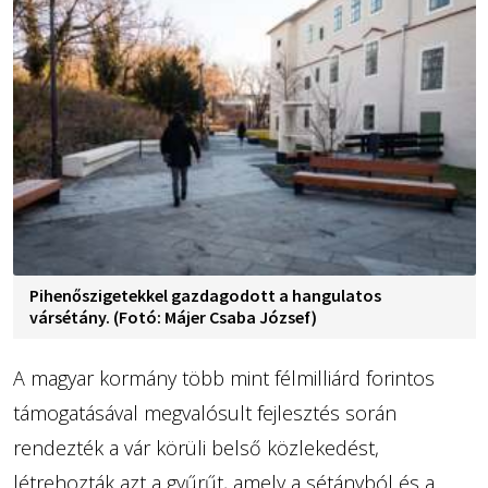
Pihenőszigetekkel gazdagodott a hangulatos
vársétány. (Fotó: Májer Csaba József)
A magyar kormány több mint félmilliárd forintos
támogatásával megvalósult fejlesztés során
rendezték a vár körüli belső közlekedést,
létrehozták azt a gyűrűt, amely a sétányból és a