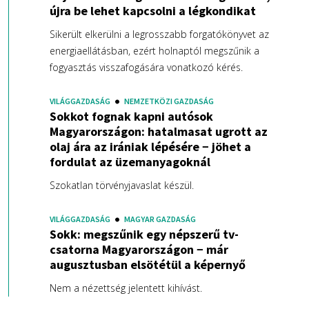
újra be lehet kapcsolni a légkondikat
Sikerült elkerülni a legrosszabb forgatókönyvet az
energiaellátásban, ezért holnaptól megszűnik a
fogyasztás visszafogására vonatkozó kérés.
VILÁGGAZDASÁG
NEMZETKÖZI GAZDASÁG
Sokkot fognak kapni autósok
Magyarországon: hatalmasat ugrott az
olaj ára az irániak lépésére − jöhet a
fordulat az üzemanyagoknál
Szokatlan törvényjavaslat készül.
VILÁGGAZDASÁG
MAGYAR GAZDASÁG
Sokk: megszűnik egy népszerű tv-
csatorna Magyarországon − már
augusztusban elsötétül a képernyő
Nem a nézettség jelentett kihívást.