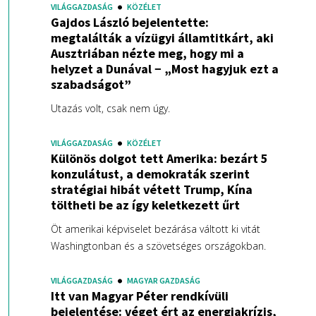
VILÁGGAZDASÁG
KÖZÉLET
Gajdos László bejelentette:
megtalálták a vízügyi államtitkárt, aki
Ausztriában nézte meg, hogy mi a
helyzet a Dunával − „Most hagyjuk ezt a
szabadságot”
Utazás volt, csak nem úgy.
VILÁGGAZDASÁG
KÖZÉLET
Különös dolgot tett Amerika: bezárt 5
konzulátust, a demokraták szerint
stratégiai hibát vétett Trump, Kína
töltheti be az így keletkezett űrt
Öt amerikai képviselet bezárása váltott ki vitát
Washingtonban és a szövetséges országokban.
VILÁGGAZDASÁG
MAGYAR GAZDASÁG
Itt van Magyar Péter rendkívüli
bejelentése: véget ért az energiakrízis,