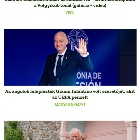
a Völgyikút-tónál (galéria + videó)
VEOL
Az angolok leleplezték Gianni Infantino volt szeretőjét, akit
az UEFA pénzelt
MAGYAR NEMZET