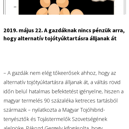
2019. május 22. A gazdáknak nincs pénzük arra,
hogy alternatív tojótyúktartásra álljanak át
– A gazdák nem elég tőkeerősek ahhoz, hogy az
alternatív tojótyúktartásra álljanak át, a váltás rövid
időn belül hatalmas befektetést igényelne, hiszen a
magyar termelés 90 százaléka ketreces tartásból
származik – nyilatkozta a Magyar Tojóhibrid-
tenyésztők és Tojástermelők Szövetségének
alelnöke. Pákozd Gergely kifogásolta, hogy