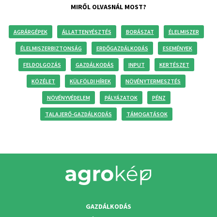
MIRŐL OLVASNÁL MOST?
AGRÁRGÉPEK
ÁLLATTENYÉSZTÉS
BORÁSZAT
ÉLELMISZER
ÉLELMISZERBIZTONSÁG
ERDŐGAZDÁLKODÁS
ESEMÉNYEK
FELDOLGOZÁS
GAZDÁLKODÁS
INPUT
KERTÉSZET
KÖZÉLET
KÜLFÖLDI HÍREK
NÖVÉNYTERMESZTÉS
NÖVÉNYVÉDELEM
PÁLYÁZATOK
PÉNZ
TALAJERŐ-GAZDÁLKODÁS
TÁMOGATÁSOK
GAZDÁLKODÁS