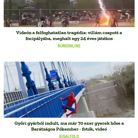
Videón a felfoghatatlan tragédia: villám csapott a
focipályába, meghalt egy 24 éves játékos
BORSONLINE
Győri gyárból indult, ma már 70 ezer gyerek hőse a
Barátságos Pókember - fotók, videó
KISALFOLD