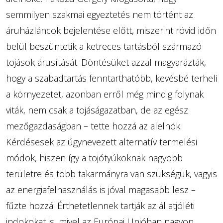
semmilyen szakmai egyeztetés nem történt az
áruházláncok bejelentése előtt, miszerint rövid időn
belül beszüntetik a ketreces tartásból származó
tojások árusítását. Döntésüket azzal magyarázták,
hogy a szabadtartás fenntarthatóbb, kevésbé terheli
a környezetet, azonban erről még mindig folynak
viták, nem csak a tojáságazatban, de az egész
mezőgazdaságban – tette hozzá az alelnök.
Kérdésesek az úgynevezett alternatív termelési
módok, hiszen így a tojótyúkoknak nagyobb
területre és több takarmányra van szükségük, vagyis
az energiafelhasználás is jóval magasabb lesz –
fűzte hozzá. Érthetetlennek tartják az állatjóléti
indokokat is, mivel az Európai Unióban nagyon