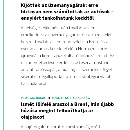
Kijöttek az üzemanyagárak: erre
biztosan nem számítottak az autósok –
ennyiért tankolhatunk keddtől
A hétvégi csökkenés után továbbra sem
emelkednek az üzemanyagárak, de a közel-keleti
helyzet továbbra sem rendeződik, a Brent és a
nyersolaj ára is kúszik felfelé a Hormuzi-szoros
újranyitása körül tapasztalható időhúzás miatt. Az
olajár emelkedése kérdésessé teszi a mostani
árszint tartósságát, a piac árgus szemekkel figyeli,
sikerül-e megállapodásra jutni a stratégiai vízi út
használatáról.
VILÁGGAZDASÁG
NEMZETKÖZI GAZDASÁG
Ismét fölfelé araszol a Brent, Irán újabb
húzása megint felboríthatja az
olajpiacot
A hajóforgalom körüli bizonytalanság ezért