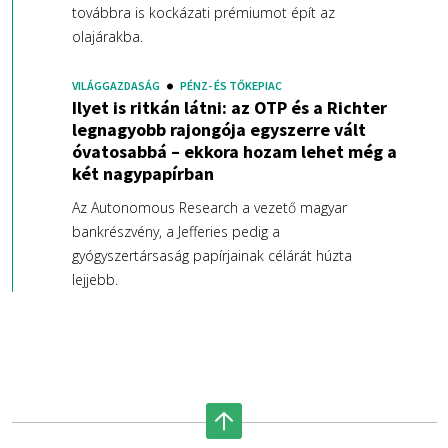
továbbra is kockázati prémiumot épít az
olajárakba.
VILÁGGAZDASÁG
PÉNZ- ÉS TŐKEPIAC
Ilyet is ritkán látni: az OTP és a Richter
legnagyobb rajongója egyszerre vált
óvatosabbá – ekkora hozam lehet még a
két nagypapírban
Az Autonomous Research a vezető magyar
bankrészvény, a Jefferies pedig a
gyógyszertársaság papírjainak célárát húzta
lejjebb.