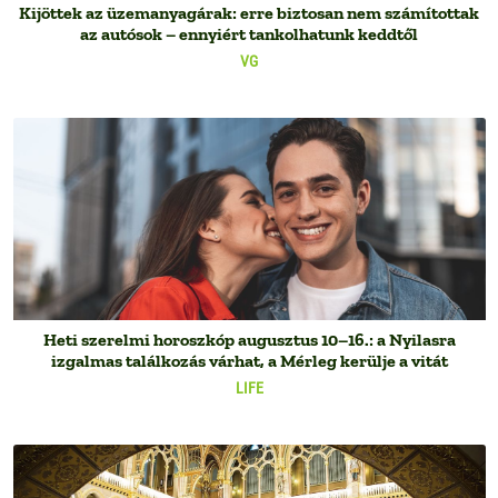
Kijöttek az üzemanyagárak: erre biztosan nem számítottak
az autósok – ennyiért tankolhatunk keddtől
VG
Heti szerelmi horoszkóp augusztus 10–16.: a Nyilasra
izgalmas találkozás várhat, a Mérleg kerülje a vitát
LIFE