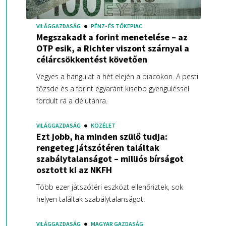
VILÁGGAZDASÁG
PÉNZ- ÉS TŐKEPIAC
Megszakadt a forint menetelése – az
OTP esik, a Richter viszont szárnyal a
célárcsökkentést követően
Vegyes a hangulat a hét elején a piacokon. A pesti
tőzsde és a forint egyaránt kisebb gyengüléssel
fordult rá a délutánra.
VILÁGGAZDASÁG
KÖZÉLET
Ezt jobb, ha minden szülő tudja:
rengeteg játszótéren találtak
szabálytalanságot – milliós bírságot
osztott ki az NKFH
Több ezer játszótéri eszközt ellenőriztek, sok
helyen találtak szabálytalanságot.
VILÁGGAZDASÁG
MAGYAR GAZDASÁG