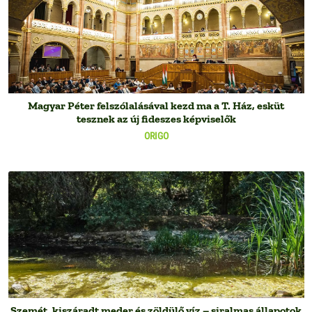
Magyar Péter felszólalásával kezd ma a T. Ház, esküt
tesznek az új fideszes képviselők
ORIGO
Szemét, kiszáradt meder és zöldülő víz – siralmas állapotok