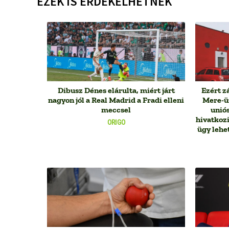
EZEK IS ÉRDEKELHETNEK
Dibusz Dénes elárulta, miért járt
Ezért z
nagyon jól a Real Madrid a Fradi elleni
Mere-üz
meccsel
uniós
hivatkoz
ORIGO
ügy lehe