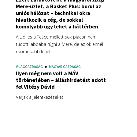
Mere-üzlet, a Basket Plus: borul az
uniós hálózat – technikai okra
hivatkozik a cég, de sokkal
komolyabb ügy lehet a háttérben
A Lidl és a Tesco mellett sok piacon nem
tudott labdába rúgni a Mere, de az ok ennél
nyomósabb lehet.
VILÁGGAZDASÁG
MAGYAR GAZDASÁG
Ilyen még nem volt a MÁV
történetében – álláshirdetést adott
fel Vitézy Dávid
Várják a jelentkezéseket.