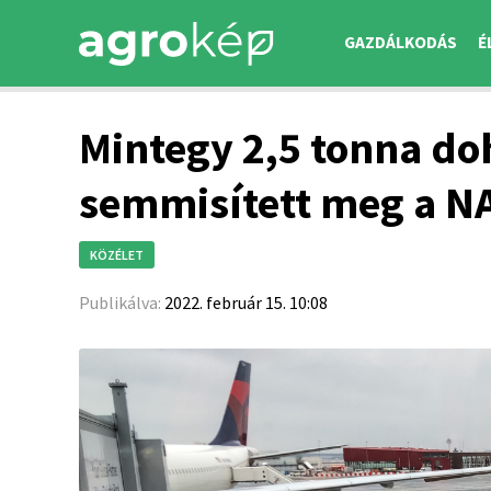
GAZDÁLKODÁS
É
Mintegy 2,5 tonna d
semmisített meg a N
KÖZÉLET
Publikálva:
2022. február 15. 10:08