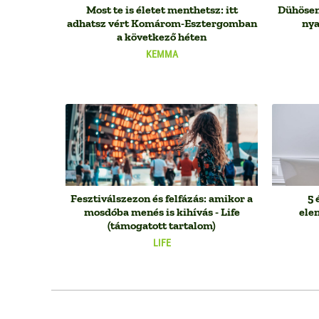
Most te is életet menthetsz: itt
Dühösen 
adhatsz vért Komárom-Esztergomban
nya
a következő héten
KEMMA
Fesztiválszezon és felfázás: amikor a
5 
mosdóba menés is kihívás - Life
elen
(támogatott tartalom)
LIFE