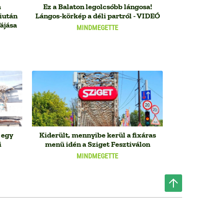
a
Ez a Balaton legolcsóbb lángosa!
iután
Lángos-körkép a déli partról - VIDEÓ
fájása
MINDMEGETTE
t egy
Kiderült, mennyibe kerül a fixáras
i
menü idén a Sziget Fesztiválon
MINDMEGETTE