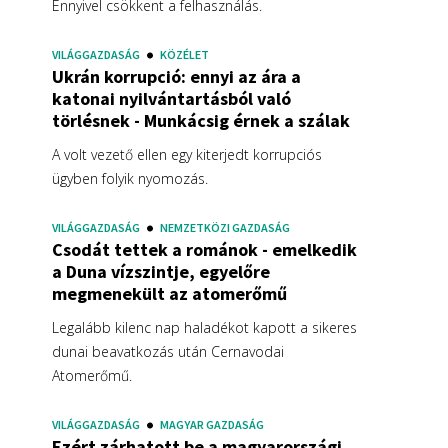
Ennyivel csökkent a felhasználás.
VILÁGGAZDASÁG
KÖZÉLET
Ukrán korrupció: ennyi az ára a
katonai nyilvántartásból való
törlésnek - Munkácsig érnek a szálak
A volt vezető ellen egy kiterjedt korrupciós
ügyben folyik nyomozás.
VILÁGGAZDASÁG
NEMZETKÖZI GAZDASÁG
Csodát tettek a románok - emelkedik
a Duna vízszintje, egyelőre
megmenekült az atomerőmű
Legalább kilenc nap haladékot kapott a sikeres
dunai beavatkozás után Cernavodai
Atomerőmű.
VILÁGGAZDASÁG
MAGYAR GAZDASÁG
Ezért zárhatott be a magyarországi