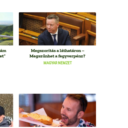
, ám
Megszorítás a láthatáron –
et”
Megszűnhet a fegyverpénz?
MAGYAR NEMZET