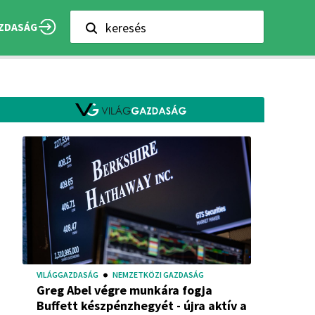
keresés
ZDASÁG
VILÁGGAZDASÁG
NEMZETKÖZI GAZDASÁG
Greg Abel végre munkára fogja
Buffett készpénzhegyét - újra aktív a