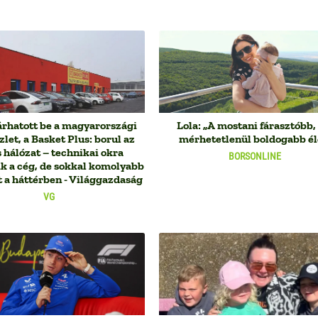
árhatott be a magyarországi
Lola: „A mostani fárasztóbb
let, a Basket Plus: borul az
mérhetetlenül boldogabb él
 hálózat – technikai okra
BORSONLINE
ik a cég, de sokkal komolyabb
t a háttérben - Világgazdaság
VG