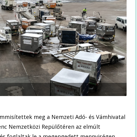
emmisítettek meg a Nemzeti Adó- és Vámhivatal
enc Nemzetközi Repülőtéren az elmúlt
 és foglaltak le a megengedett mennyiségen