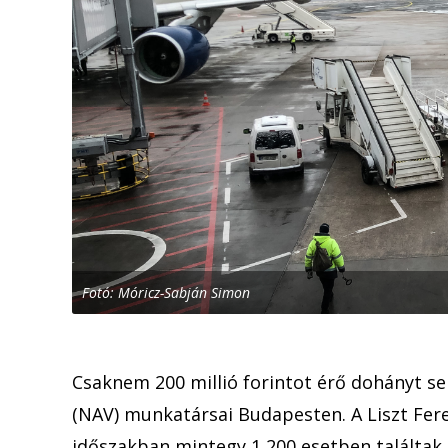
Fotó: Móricz-Sabján Simon
Csaknem 200 millió forintot érő dohányt s
(NAV) munkatársai Budapesten. A Liszt Fer
időszakban mintegy 1 200 esetben találtak