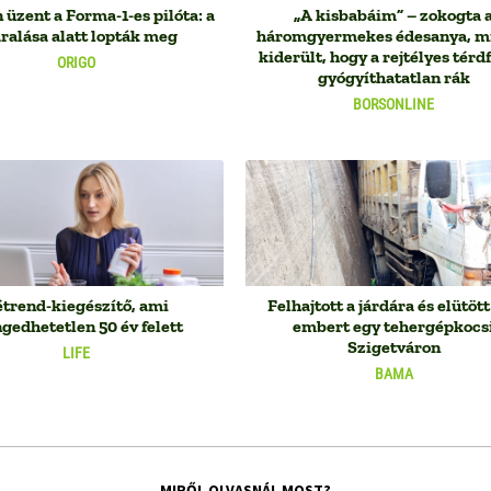
üzent a Forma-1-es pilóta: a
„A kisbabáim” – zokogta 
ralása alatt lopták meg
háromgyermekes édesanya, m
kiderült, hogy a rejtélyes térd
ORIGO
gyógyíthatatlan rák
BORSONLINE
étrend-kiegészítő, ami
Felhajtott a járdára és elütöt
gedhetetlen 50 év felett
embert egy tehergépkocs
Szigetváron
LIFE
BAMA
MIRŐL OLVASNÁL MOST?