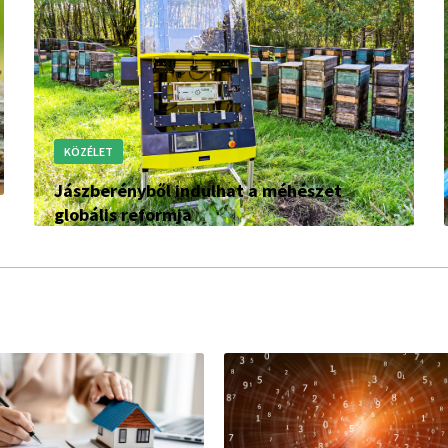
KÖZÉLET
Jászberényből indulhat a méhészet
globális reformja