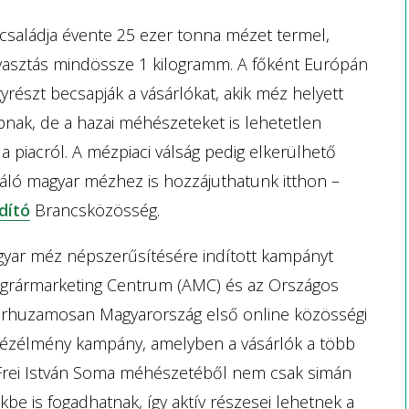
családja évente 25 ezer tonna mézet termel,
yasztás mindössze 1 kilogramm. A főként Európán
részt becsapják a vásárlókat, akik méz helyett
nak, de a hazai méhészeteket is lehetetlen
a piacról. A mézpiaci válság pedig elkerülhető
áló magyar mézhez is hozzájuthatunk itthon –
dító
Brancsközösség.
gyar méz népszerűsítésére indított kampányt
Agrármarketing Centrum (AMC) és az Országos
árhuzamosan Magyarország első online közösségi
 Mézélmény kampány, amelyben a vásárlók a több
i Frei István Soma méhészetéből nem csak simán
be is fogadhatnak, így aktív részesei lehetnek a