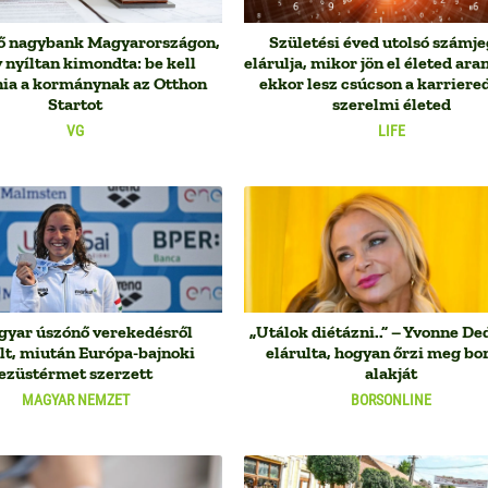
lső nagybank Magyarországon,
Születési éved utolsó számj
 nyíltan kimondta: be kell
elárulja, mikor jön el életed ara
nia a kormánynak az Otthon
ekkor lesz csúcson a karriered
Startot
szerelmi életed
VG
LIFE
yar úszónő verekedésről
„Utálok diétázni..” – Yvonne De
lt, miután Európa-bajnoki
elárulta, hogyan őrzi meg b
ezüstérmet szerzett
alakját
MAGYAR NEMZET
BORSONLINE