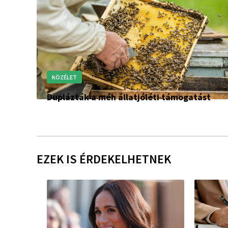
KÖZÉLET
Duplázták a méh állatjóléti támogatást
EZEK IS ÉRDEKELHETNEK