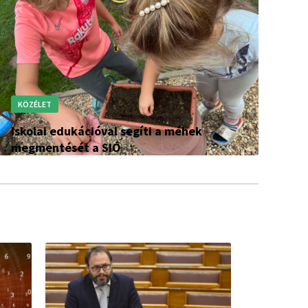
KÖZÉLET
Iskolai edukációval segíti a méhek
megmentését a SIÓ