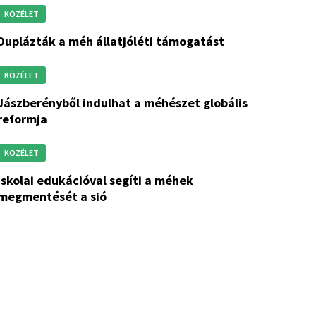
KÖZÉLET
duplázták a méh állatjóléti támogatást
KÖZÉLET
lhat a méhészet globális
reformja
KÖZÉLET
a méhek
megmentését a sió