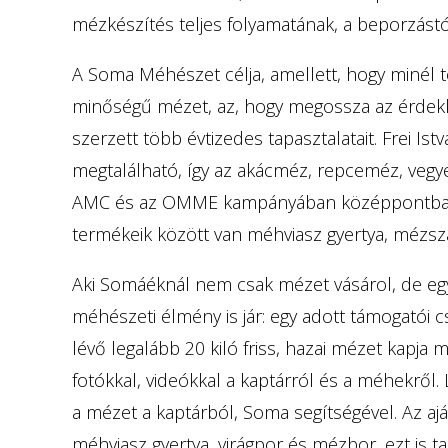
mézkészítés teljes folyamatának, a beporzástól
A Soma Méhészet célja, amellett, hogy minél 
minőségű mézet, az, hogy megossza az érdek
szerzett több évtizedes tapasztalatait. Frei
megtalálható, így az akácméz, repceméz, vegy
AMC és az OMME kampányában középpontba áll
termékeik között van méhviasz gyertya, mézsz
Aki Somáéknál nem csak mézet vásárol, de egy
méhészeti élmény is jár: egy adott támogatói
lévő legalább 20 kiló friss, hazai mézet kapja
fotókkal, videókkal a kaptárról és a méhekről. 
a mézet a kaptárból, Soma segítségével. Az 
méhviasz gyertya, virágpor és mézbor, ezt is t