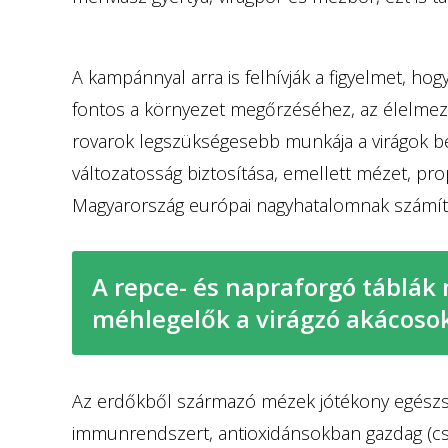
A kampánnyal arra is felhívják a figyelmet, 
fontos a környezet megőrzéséhez, az élelmez
rovarok legszükségesebb munkája a virágok bep
változatosság biztosítása, emellett mézet, pr
Magyarország európai nagyhatalomnak számí
A repce- és napraforgó táblák 
méhlegelők a virágzó akácosok
Az erdőkből származó mézek jótékony egészség
immunrendszert, antioxidánsokban gazdag (cs