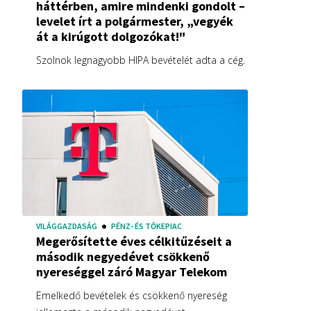
háttérben, amire mindenki gondolt –
levelet írt a polgármester, „vegyék
át a kirúgott dolgozókat!"
Szolnok legnagyobb HIPA bevételét adta a cég.
VILÁGGAZDASÁG
PÉNZ- ÉS TŐKEPIAC
Megerősítette éves célkitűzéseit a
második negyedévet csökkenő
nyereséggel záró Magyar Telekom
Emelkedő bevételek és csökkenő nyereség