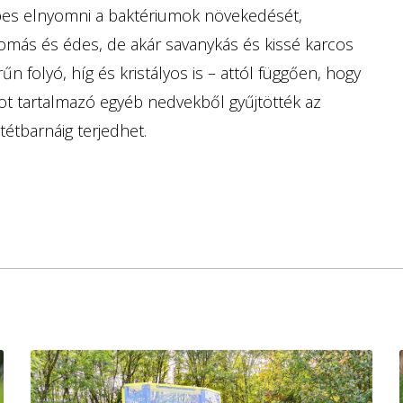
(képes elnyomni a baktériumok növekedését,
omás és édes, de akár savanykás és kissé karcos
rűn folyó, híg és kristályos is – attól függően, hogy
t tartalmazó egyéb nedvekből gyűjtötték az
tétbarnáig terjedhet.