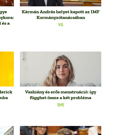
egye
Kármán András helyet kapott az IMF
nykora:
Kormányzótanácsában
 és a
VG
derick
Vashiány és erős menstruáció: így
omba
függhet össze a két probléma
SHE