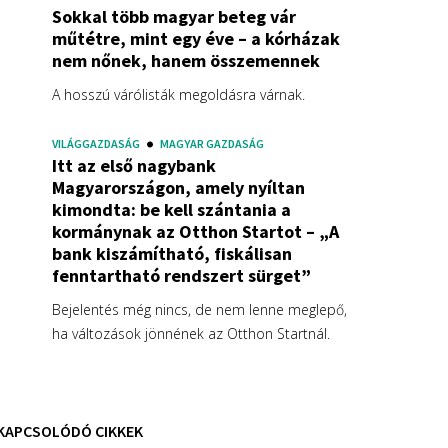
Sokkal több magyar beteg vár
műtétre, mint egy éve – a kórházak
nem nőnek, hanem összemennek
A hosszú várólisták megoldásra várnak.
VILÁGGAZDASÁG
MAGYAR GAZDASÁG
Itt az első nagybank
Magyarországon, amely nyíltan
kimondta: be kell szántania a
kormánynak az Otthon Startot – „A
bank kiszámítható, fiskálisan
fenntartható rendszert sürget”
Bejelentés még nincs, de nem lenne meglepő,
ha változások jönnének az Otthon Startnál.
KAPCSOLÓDÓ CIKKEK