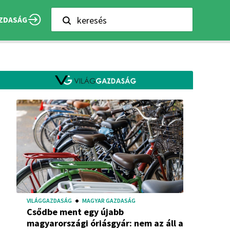
keresés
ZDASÁG
VILÁGGAZDASÁG
MAGYAR GAZDASÁG
Csődbe ment egy újabb
magyarországi óriásgyár: nem az áll a