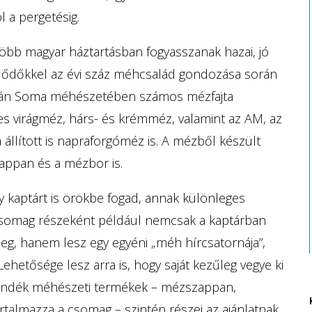
 a pergetésig.
több magyar háztartásban fogyasszanak hazai, jó
lődőkkel az évi száz méhcsalád gondozása során
 István Soma méhészetében számos mézfajta
es virágméz, hárs- és krémméz, valamint az AM, az
ított is napraforgóméz is. A mézből készült
appan és a mézbor is.
 kaptárt is örökbe fogad, annak különleges
 csomag részeként például nemcsak a kaptárban
 meg, hanem lesz egy egyéni „méh hírcsatornája”,
Lehetősége lesz arra is, hogy saját kezűleg vegye ki
ajándék méhészeti termékek – mézszappan,
artalmazza a csomag – szintén részei az ajánlatnak.