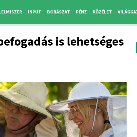
LELMISZER
INPUT
BORÁSZAT
PÉNZ
KÖZÉLET
VILÁGGA
efogadás is lehetséges