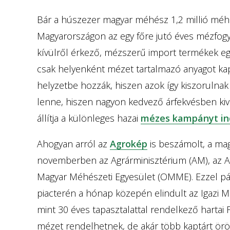
Bár a húszezer magyar méhész 1,2 millió méh
Magyarországon az egy főre jutó éves mézfog
kívülről érkező, mézszerű import termékek egy
csak helyenként mézet tartalmazó anyagot kap
helyzetbe hozzák, hiszen azok így kiszorulnak 
lenne, hiszen nagyon kedvező árfekvésben kiv
állítja a különleges hazai
mézes kampányt in
Ahogyan arról az
Agrokép
is beszámolt, a ma
novemberben az Agrárminisztérium (AM), az 
Magyar Méhészeti Egyesület (OMME). Ezzel p
piacterén a hónap közepén elindult az Igazi
mint 30 éves tapasztalattal rendelkező harta
mézet rendelhetnek, de akár több kaptárt örök