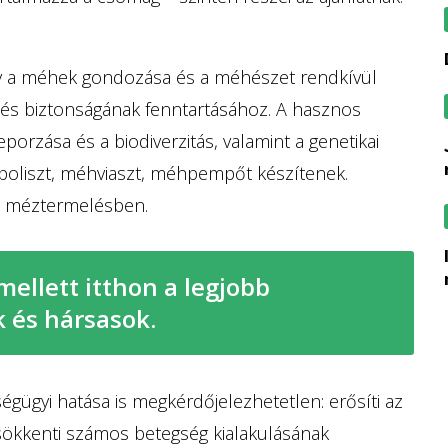
hogy a méhek gondozása és a méhészet rendkívül
és biztonságának fenntartásához. A hasznos
orzása és a biodiverzitás, valamint a genetikai
jászberényből indu
opoliszt, méhviaszt, méhpempőt készítenek.
t méztermelésben.
iskolai edukációval segíti 
mellett itthon a legjobb
 és hársasok.
ügyi hatása is megkérdőjelezhetetlen: erősíti az
ökkenti számos betegség kialakulásának