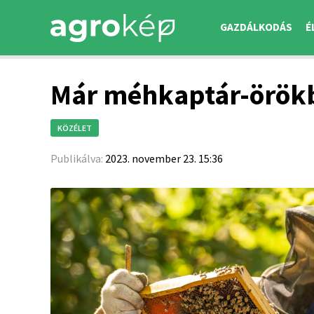
GAZDÁLKODÁS
É
Már méhkaptár-örökb
KÖZÉLET
Publikálva:
2023. november 23. 15:36