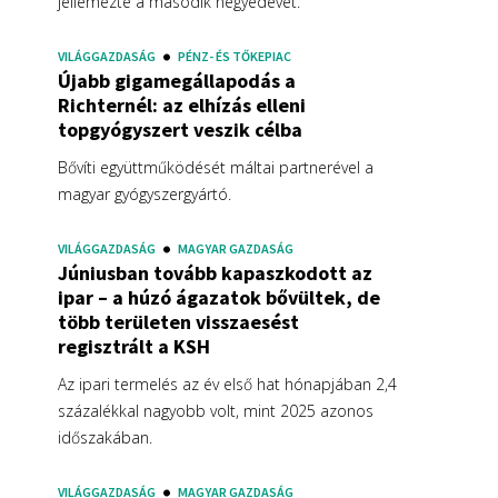
jellemezte a második negyedévet.
VILÁGGAZDASÁG
PÉNZ- ÉS TŐKEPIAC
Újabb gigamegállapodás a
Richternél: az elhízás elleni
topgyógyszert veszik célba
Bővíti együttműködését máltai partnerével a
magyar gyógyszergyártó.
VILÁGGAZDASÁG
MAGYAR GAZDASÁG
Júniusban tovább kapaszkodott az
ipar – a húzó ágazatok bővültek, de
több területen visszaesést
regisztrált a KSH
Az ipari termelés az év első hat hónapjában 2,4
százalékkal nagyobb volt, mint 2025 azonos
időszakában.
VILÁGGAZDASÁG
MAGYAR GAZDASÁG