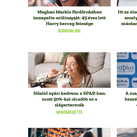
Meghan Markle fürdőruhában
Itt az e
ünnepelte szülinapját: 45 éves lett
amely
Harry herceg felesége
szánta
BORSONLINE
Hűsítő nyári kedvenc a SPAR-ban:
A mag
most 50%-kal olcsóbb ez a
beszé
slágertermék
MINDMEGETTE