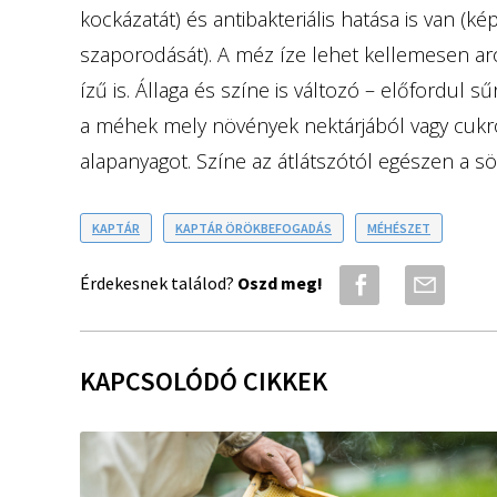
kockázatát) és antibakteriális hatása is van 
szaporodását). A méz íze lehet kellemesen ar
ízű is. Állaga és színe is változó – előfordul sű
a méhek mely növények nektárjából vagy cukro
alapanyagot. Színe az átlátszótól egészen a sö
KAPTÁR
KAPTÁR ÖRÖKBEFOGADÁS
MÉHÉSZET
Érdekesnek találod?
Oszd meg!
KAPCSOLÓDÓ CIKKEK