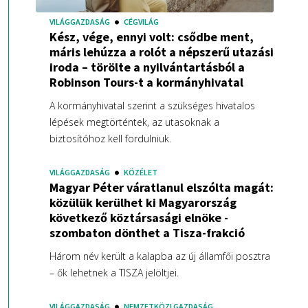
VILÁGGAZDASÁG
CÉGVILÁG
Kész, vége, ennyi volt: csődbe ment,
máris lehúzza a rolót a népszerű utazási
iroda – törölte a nyilvántartásból a
Robinson Tours-t a kormányhivatal
A kormányhivatal szerint a szükséges hivatalos
lépések megtörténtek, az utasoknak a
biztosítóhoz kell fordulniuk.
VILÁGGAZDASÁG
KÖZÉLET
Magyar Péter váratlanul elszólta magát:
közülük kerülhet ki Magyarország
következő köztársasági elnöke -
szombaton dönthet a Tisza-frakció
Három név került a kalapba az új államfői posztra
– ők lehetnek a TISZA jelöltjei.
VILÁGGAZDASÁG
NEMZETKÖZI GAZDASÁG