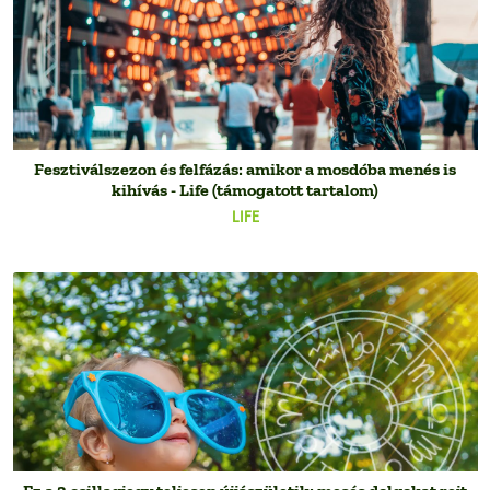
Fesztiválszezon és felfázás: amikor a mosdóba menés is
kihívás - Life (támogatott tartalom)
LIFE