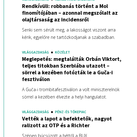
Rendkívüli: robbanás történt a Mol
finomítójában – azonnal megszólalt az
olajtársaság az incidensről
Senki sem sérült meg, a lakosságot viszont arra
kérik, egyelőre ne tartózkodjanak a szabadban.
VILÁGGAZDASÁG
KÖZÉLET
Meglepetés: megtalálták Orbán Viktort,
teljes titokban Szerbiába utazott –
sörrel a kezében fotózták le a Guča-i
fesztiválon
A Guča-i trombitafesztiválon a volt miniszterelnök
sörrel a kezében élvezte a helyi hangulatot.
VILÁGGAZDASÁG
PÉNZ- ÉS TŐKEPIAC
Vették a lapot a befektetők, nagyot
ralizott az OTP és a Richter
Szépen búcsúzott a héttől a BUX.