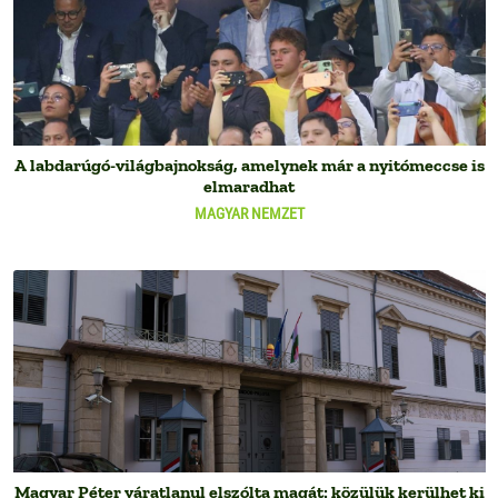
A labdarúgó-világbajnokság, amelynek már a nyitómeccse is
elmaradhat
MAGYAR NEMZET
Magyar Péter váratlanul elszólta magát: közülük kerülhet ki