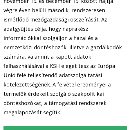
november 15. és december 15. között hajtja
végre éven belüli második, rendszeresen
ismétlődő mezőgazdasági összeírását. Az
adatgyűjtés célja, hogy naprakész
információkkal szolgáljon a hazai és a
nemzetközi döntéshozók, illetve a gazdálkodók
számára, valamint a kapott adatok
felhasználásával a KSH eleget tesz az Európai
Unió felé teljesítendő adatszolgáltatási
kötelezettségének. A felvétel eredményei a
termelők érdekeit szolgáló szakpolitikai
döntéshozókat, a támogatási rendszerek
megalapozását segítik.