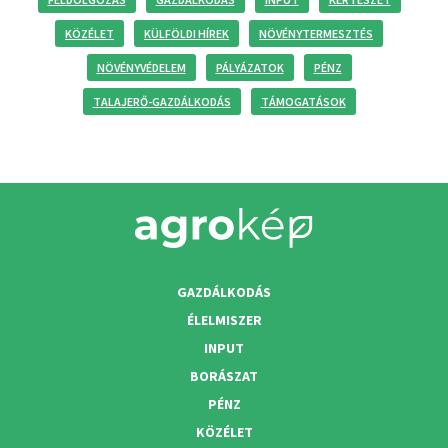
KÖZÉLET
KÜLFÖLDI HÍREK
NÖVÉNYTERMESZTÉS
NÖVÉNYVÉDELEM
PÁLYÁZATOK
PÉNZ
TALAJERŐ-GAZDÁLKODÁS
TÁMOGATÁSOK
GAZDÁLKODÁS
ÉLELMISZER
INPUT
BORÁSZAT
PÉNZ
KÖZÉLET