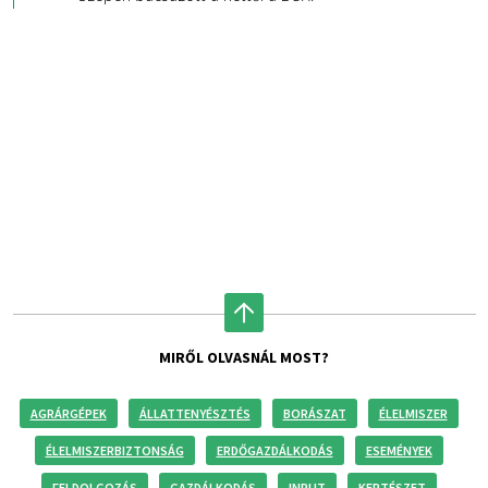
MIRŐL OLVASNÁL MOST?
AGRÁRGÉPEK
ÁLLATTENYÉSZTÉS
BORÁSZAT
ÉLELMISZER
ÉLELMISZERBIZTONSÁG
ERDŐGAZDÁLKODÁS
ESEMÉNYEK
FELDOLGOZÁS
GAZDÁLKODÁS
INPUT
KERTÉSZET