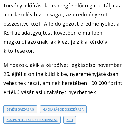
törvényi előírásoknak megfelelően garantálja az
adatkezelés biztonságát, az eredményeket
összesítve közli. A feldolgozott eredményeket a
KSH az adatgyűjtést követően e-mailben
megküldi azoknak, akik ezt jelzik a kérdőív
kitöltésekor.
Mindazok, akik a kérdőívet legkésőbb november
25. éjfélig online küldik be, nyereményjátékban
vehetnek részt, aminek keretében 100 000 forint
értékű vásárlási utalványt nyerhetnek.
EGYÉNI GAZDASÁG
GAZDASÁGOK ÖSSZEÍRÁSA
KÖZPONTI STATISZTIKAI HIVATAL
KSH