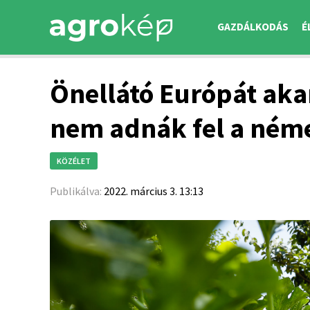
GAZDÁLKODÁS
É
Önellátó Európát akar
nem adnák fel a ném
KÖZÉLET
Publikálva:
2022. március 3. 13:13