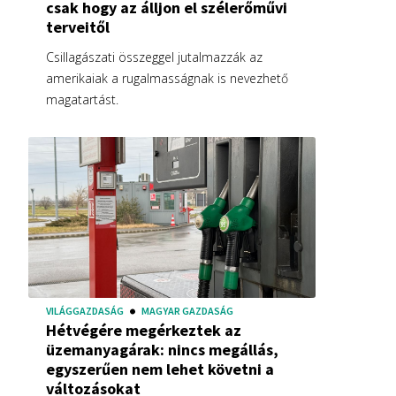
csak hogy az álljon el szélerőművi
terveitől
Csillagászati összeggel jutalmazzák az
amerikaiak a rugalmasságnak is nevezhető
magatartást.
VILÁGGAZDASÁG
MAGYAR GAZDASÁG
Hétvégére megérkeztek az
üzemanyagárak: nincs megállás,
egyszerűen nem lehet követni a
változásokat