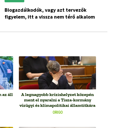
Biogazdálkodók, vagy azt tervezők
figyelem, itt a vissza nem térő alkalom
 az áll
A legnagyobb krízishelyzet közepén
ment el nyaralni a Tisza-kormány
vízügyi és klímapolitikai államtitkára
ORIGO