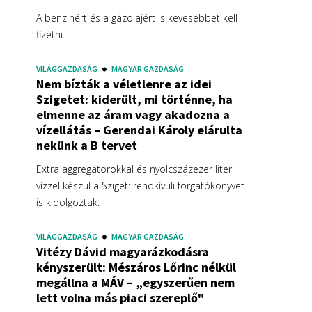
A benzinért és a gázolajért is kevesebbet kell
fizetni.
VILÁGGAZDASÁG
MAGYAR GAZDASÁG
Nem bízták a véletlenre az idei
Szigetet: kiderült, mi történne, ha
elmenne az áram vagy akadozna a
vízellátás – Gerendai Károly elárulta
nekünk a B tervet
Extra aggregátorokkal és nyolcszázezer liter
vízzel készül a Sziget: rendkívüli forgatókönyvet
is kidolgoztak.
VILÁGGAZDASÁG
MAGYAR GAZDASÁG
Vitézy Dávid magyarázkodásra
kényszerült: Mészáros Lőrinc nélkül
megállna a MÁV – „egyszerűen nem
lett volna más piaci szereplő"