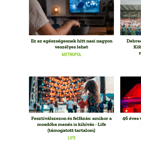
Ez az egészségesnek hitt nasi nagyon
Debrec
veszélyes lehet
Köb
METROPOL
Fesztiválszezon és felfázás: amikor a
46 éves v
mosdóba menés is kihívás - Life
(támogatott tartalom)
LIFE