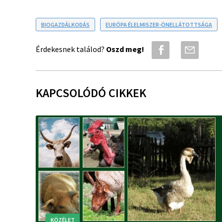
BIOGAZDÁLKODÁS
EURÓPA ÉLELMISZER-ÖNELLÁTOTTSÁGA
Érdekesnek találod?
Oszd meg!
KAPCSOLÓDÓ CIKKEK
KÖZÉLET