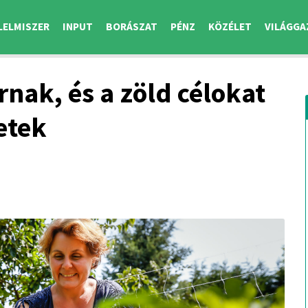
LELMISZER
INPUT
BORÁSZAT
PÉNZ
KÖZÉLET
VILÁGGA
nak, és a zöld célokat
etek