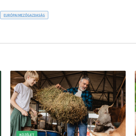
EURÓPAI MEZŐGAZDASÁG
KÖZÉLET