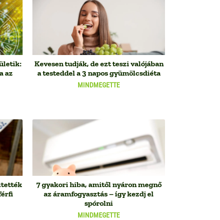
ületik:
Kevesen tudják, de ezt teszi valójában
a az
a testeddel a 3 napos gyümölcsdiéta
MINDMEGETTE
ztették
7 gyakori hiba, amitől nyáron megnő
férfi
az áramfogyasztás – így kezdj el
spórolni
MINDMEGETTE