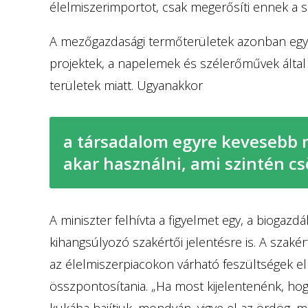
élelmiszerimportot, csak megerősíti ennek a 
A mezőgazdasági termőterületek azonban egyre 
projektek, a napelemek és szélerőművek által 
területek miatt. Ugyanakkor
a társadalom egyre kevesebb 
akar használni, ami szintén cs
A miniszter felhívta a figyelmet egy, a biogazd
kihangsúlyozó szakértői jelentésre is. A szaké
az élelmiszerpiacokon várható feszültségek el
összpontosítania. „Ha most kijelentenénk, hog
kukába hajítjuk, mondván, vigye el az ördög, 