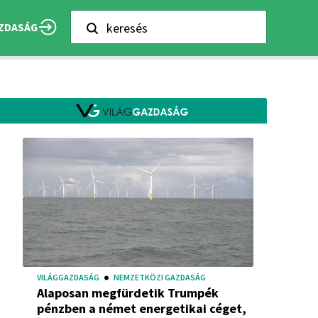
keresés
ZDASÁG
VILÁGGAZDASÁG
NEMZETKÖZI GAZDASÁG
Alaposan megfürdetik Trumpék
pénzben a német energetikai céget,