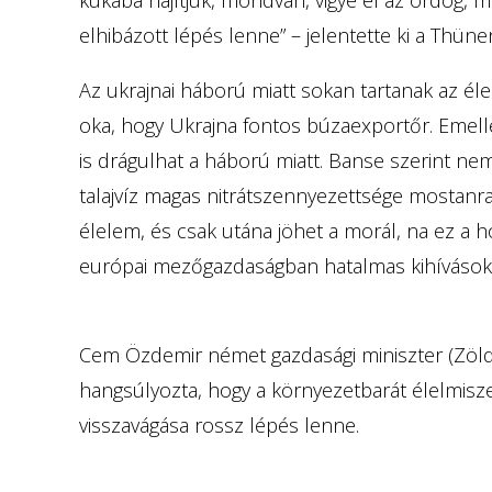
elhibázott lépés lenne” – jelentette ki a Thüne
Az ukrajnai háború miatt sokan tartanak az é
oka, hogy Ukrajna fontos búzaexportőr. Emelle
is drágulhat a háború miatt. Banse szerint nem
talajvíz magas nitrátszennyezettsége mostanr
élelem, és csak utána jöhet a morál, na ez a
európai mezőgazdaságban hatalmas kihívások
Cem Özdemir német gazdasági miniszter (Zölde
hangsúlyozta, hogy a környezetbarát élelmis
visszavágása rossz lépés lenne.