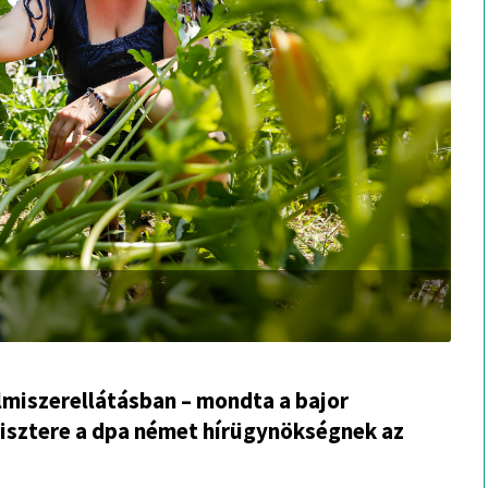
elmiszerellátásban – mondta a bajor
sztere a dpa német hírügynökségnek az