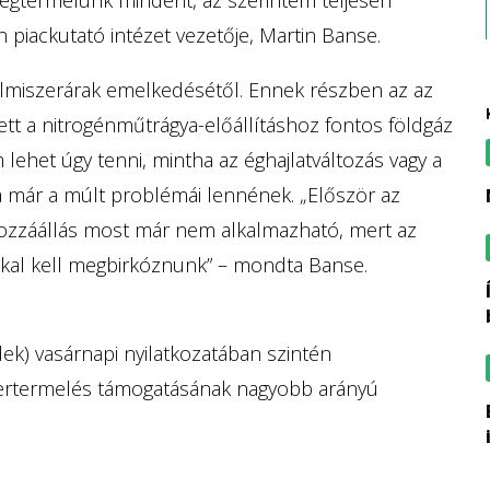
n piackutató intézet vezetője, Martin Banse.
lelmiszerárak emelkedésétől. Ennek részben az az
tt a nitrogénműtrágya-előállításhoz fontos földgáz
 lehet úgy tenni, mintha az éghajlatváltozás vagy a
a már a múlt problémái lennének. „Először az
 hozzáállás most már nem alkalmazható, mert az
kal kell megbirkóznunk” – mondta Banse.
így alakult a gazdatársadalom elmúlt
k) vasárnapi nyilatkozatában szintén
zertermelés támogatásának nagyobb arányú
biogazdálkodók,