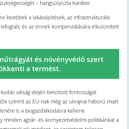
szükségességét – hangsúlyozta Kaniber.
kisebbek a lakásépítések, az infrastrukturális
lefoglalt, és az ennek kompenzálására elkülönített
műtrágyát és növényvédő szert
ökkenti a termést.
álkodás válság idején betöltött fontosságát
rtők szerint az EU-nak még az ukrajnai háború miatt
lenére is a biogazdálkodásra kellene
y minden agrár- és környezetvédelmi politikánkat a
megtermelünk mindent, az szerintem teljesen