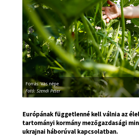
Forrás: Vas népe
Fotó: Szendi Péter
Európának függetlenné kell válnia az él
tartományi kormány mezőgazdasági mini
ukrajnai háborúval kapcsolatban.