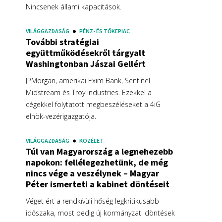
Nincsenek állami kapacitások.
VILÁGGAZDASÁG
PÉNZ- ÉS TŐKEPIAC
További stratégiai
együttműködésekről tárgyalt
Washingtonban Jászai Gellért
JPMorgan, amerikai Exim Bank, Sentinel
Midstream és Troy Industries. Ezekkel a
cégekkel folytatott megbeszéléseket a 4iG
elnök-vezérigazgatója.
VILÁGGAZDASÁG
KÖZÉLET
Túl van Magyarország a legnehezebb
napokon: fellélegezhetünk, de még
nincs vége a veszélynek – Magyar
Péter ismerteti a kabinet döntéseit
Véget ért a rendkívüli hőség legkritikusabb
időszaka, most pedig új kormányzati döntések