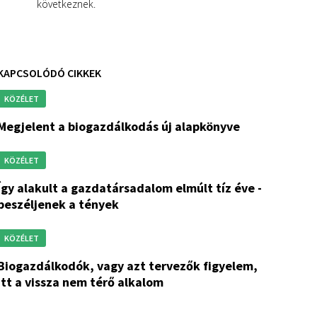
következnek.
KAPCSOLÓDÓ CIKKEK
KÖZÉLET
megjelent a biogazdálkodás új alapkönyve
KÖZÉLET
 tíz éve -
beszéljenek a tények
KÖZÉLET
 vagy azt tervezők figyelem,
itt a vissza nem térő alkalom