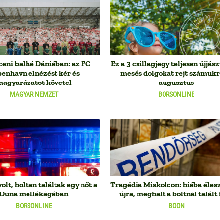
eni balhé Dániában: az FC
Ez a 3 csillagjegy teljesen újjász
enhavn elnézést kér és
mesés dolgokat rejt számukr
magyarázatot követel
augusztus
MAGYAR NEMZET
BORSONLINE
olt, holtan találtak egy nőt a
Tragédia Miskolcon: hiába éles
Duna mellékágában
újra, meghalt a boltnál talált 
BORSONLINE
BOON