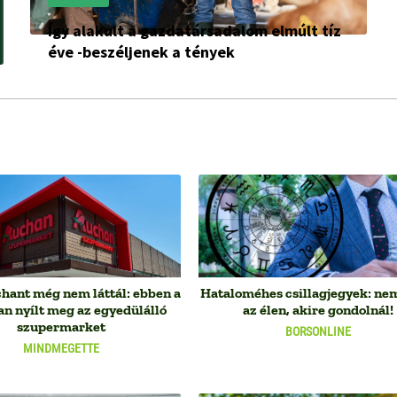
Így alakult a gazdatársadalom elmúlt tíz
éve -beszéljenek a tények
hant még nem láttál: ebben a
Hataloméhes csillagjegyek: nem
an nyílt meg az egyedülálló
az élen, akire gondolnál!
szupermarket
BORSONLINE
MINDMEGETTE