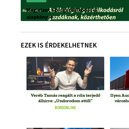
Megjelent a biogazdálkodás új
alapkönyve
EZEK IS ÉRDEKELHETNEK
Veréb Tamás reagált a róla terjedő
Ilyen Auc
álhírre: „Undorodom ettől”
városb
BORSONLINE