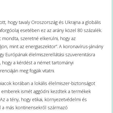
tt, hogy tavaly Oroszország és Ukrajna a globális
forgóolaj esetében ez az arány közel 80 százalék.
t mondta, szeretné elkerülni, hogy az
jön, mint az energiaszektor”. A koronavírus-járvány
hogy Európának élelmiszerellátási szuverenitásra
, hogy a kérdést a német tartományi
nciáján meg fogják vitatni.
piacok korában a lokális élelmiszer-biztonságot
az emberek ismét aggódni kezdtek a termékek
 Az a tény, hogy etikai, környezetvédelmi és
ll a más kontinensekről származó