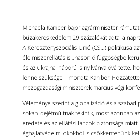
Michaela Kaniber bajor agrárminiszter rámutato
búzakereskedelem 29 százalékát adta, a napra
A Keresztényszociális Unió (CSU) politikusa az
élelmiszerellátás is „hasonló függőségbe kerül
és az ukrajnai háború is nyilvánvalóvá tette, 
lenne szüksége – mondta Kaniber. Hozzátette
mezőgazdasági miniszterek március végi konfere
Véleménye szerint a globalizáció és a szabad 
sokan idejétmúltnak tekintik, most azonban 
eredete és az ellátási láncok biztonsága miatt.
éghajlatvédelmi okokból is csökkentenünk ke