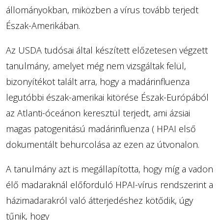
állományokban, miközben a vírus tovább terjedt
Észak-Amerikában.
Az USDA tudósai által készített előzetesen végzett
tanulmány, amelyet még nem vizsgáltak felül,
bizonyítékot talált arra, hogy a madárinfluenza
legutóbbi észak-amerikai kitörése Észak-Európából
az Atlanti-óceánon keresztül terjedt, ami ázsiai
magas patogenitású madárinfluenza ( HPAI első
dokumentált behurcolása az ezen az útvonalon.
A tanulmány azt is megállapította, hogy míg a vadon
élő madaraknál előforduló HPAI-vírus rendszerint a
házimadarakról való átterjedéshez kötődik, úgy
tűnik, hogy