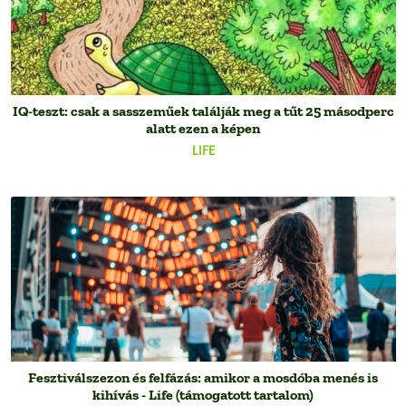
IQ-teszt: csak a sasszeműek találják meg a tűt 25 másodperc
alatt ezen a képen
LIFE
Fesztiválszezon és felfázás: amikor a mosdóba menés is
kihívás - Life (támogatott tartalom)