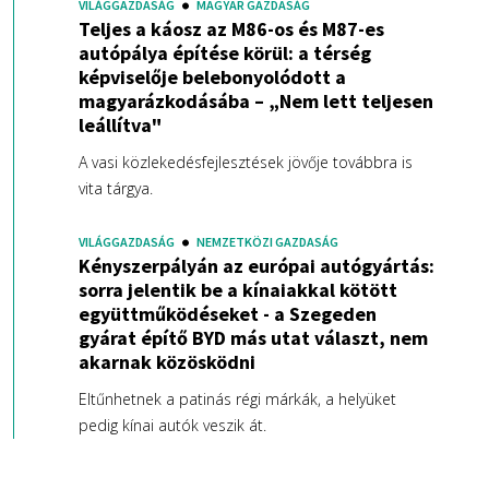
VILÁGGAZDASÁG
MAGYAR GAZDASÁG
Teljes a káosz az M86-os és M87-es
autópálya építése körül: a térség
képviselője belebonyolódott a
magyarázkodásába – „Nem lett teljesen
leállítva"
A vasi közlekedésfejlesztések jövője továbbra is
vita tárgya.
VILÁGGAZDASÁG
NEMZETKÖZI GAZDASÁG
Kényszerpályán az európai autógyártás:
sorra jelentik be a kínaiakkal kötött
együttműködéseket - a Szegeden
gyárat építő BYD más utat választ, nem
akarnak közösködni
Eltűnhetnek a patinás régi márkák, a helyüket
pedig kínai autók veszik át.