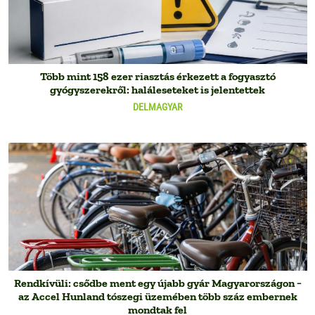
Több mint 158 ezer riasztás érkezett a fogyasztó
gyógyszerekről: haláleseteket is jelentettek
DELMAGYAR
Rendkívüli: csődbe ment egy újabb gyár Magyarországon −
az Accel Hunland tószegi üzemében több száz embernek
mondtak fel