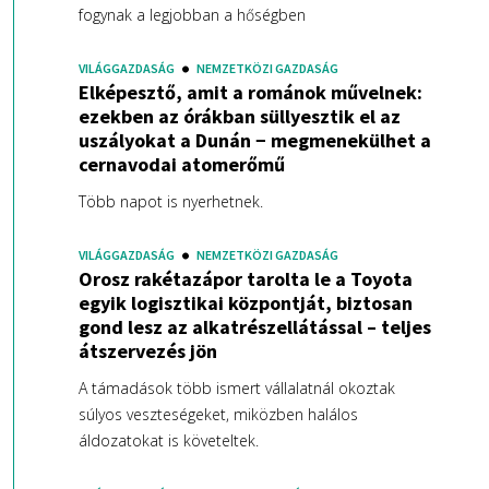
fogynak a legjobban a hőségben
VILÁGGAZDASÁG
NEMZETKÖZI GAZDASÁG
Elképesztő, amit a románok művelnek:
ezekben az órákban süllyesztik el az
uszályokat a Dunán − megmenekülhet a
cernavodai atomerőmű
Több napot is nyerhetnek.
VILÁGGAZDASÁG
NEMZETKÖZI GAZDASÁG
Orosz rakétazápor tarolta le a Toyota
egyik logisztikai központját, biztosan
gond lesz az alkatrészellátással – teljes
átszervezés jön
A támadások több ismert vállalatnál okoztak
súlyos veszteségeket, miközben halálos
áldozatokat is követeltek.