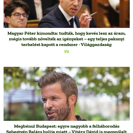
Magyar Péter kimondta: tudták, hogy kevés lesz az áram,
mégis tovább növelték az igényeket – egy teljes paksnyi
terhelést kapott a rendszer - Világgazdaság
VG
Megbénul Budapest: egyre nagyobb a felháborodás
Sebestyén Balázs bulija miatt – Vitézy Dávid is megszólalt