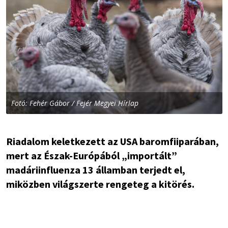
Fotó: Fehér Gábor / Fejér Megyei Hírlap
Riadalom keletkezett az USA baromfiiparában,
mert az Észak-Európából „importált”
madáriinfluenza 13 államban terjedt el,
miközben világszerte rengeteg a kitörés.