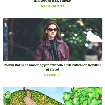
kiáltott az AEK elnöke
MAGYAR NEMZET
Palvin Barbi és más magyar sztárok, akik külföldön kezdtek
új életet
BORSONLINE