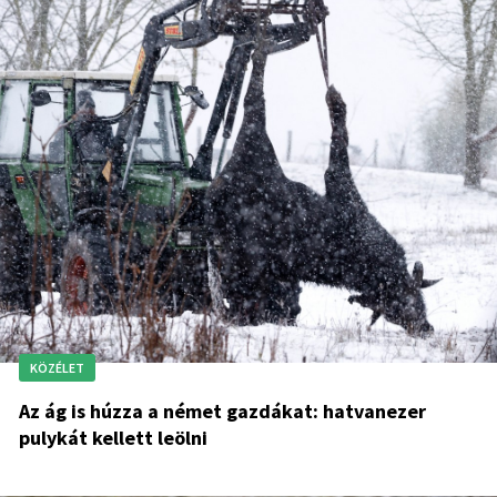
KÖZÉLET
Az ág is húzza a német gazdákat: hatvanezer
pulykát kellett leölni