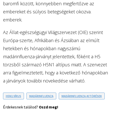
baromfi között, könnyebben megfertőzve az
embereket és súlyos betegségeket okozva.
emberek.
Az Állat-egészségügyi Világszervezet (OIE) szerint
Európa-szerte, Afrikában és Ázsiában az elmúlt
hetekben és hónapokban nagyszámú
madárinfluenza-járványt jelentettek, főként a H5
törzsből származó H5N1 altípus miatt. A szervezet
arra figyelmeztetett, hogy a következő hónapokban
a járványok további növekedése várható.
H5N1 VÍRUS
MADÁRINFLUENZA
MADÁRINFLUENZA-KITÖRÉSEK
Érdekesnek találod?
Oszd meg!