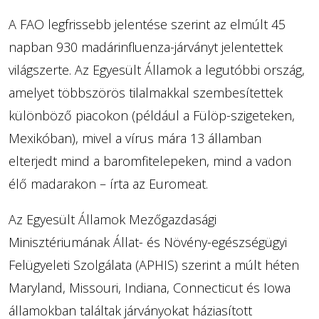
A FAO legfrissebb jelentése szerint az elmúlt 45
napban 930 madárinfluenza-járványt jelentettek
világszerte. Az Egyesült Államok a legutóbbi ország,
amelyet többszörös tilalmakkal szembesítettek
különböző piacokon (például a Fülöp-szigeteken,
Mexikóban), mivel a vírus mára 13 államban
elterjedt mind a baromfitelepeken, mind a vadon
élő madarakon – írta az Euromeat.
Az Egyesült Államok Mezőgazdasági
Minisztériumának Állat- és Növény-egészségügyi
Felügyeleti Szolgálata (APHIS) szerint a múlt héten
Maryland, Missouri, Indiana, Connecticut és Iowa
államokban találtak járványokat háziasított