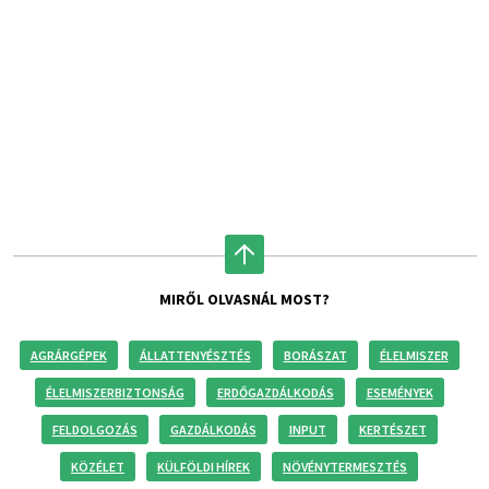
MIRŐL OLVASNÁL MOST?
AGRÁRGÉPEK
ÁLLATTENYÉSZTÉS
BORÁSZAT
ÉLELMISZER
ÉLELMISZERBIZTONSÁG
ERDŐGAZDÁLKODÁS
ESEMÉNYEK
FELDOLGOZÁS
GAZDÁLKODÁS
INPUT
KERTÉSZET
KÖZÉLET
KÜLFÖLDI HÍREK
NÖVÉNYTERMESZTÉS