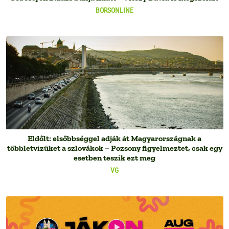
BORSONLINE
Eldőlt: elsőbbséggel adják át Magyarországnak a
többletvizüket a szlovákok – Pozsony figyelmeztet, csak egy
esetben teszik ezt meg
VG