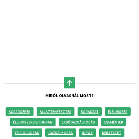
MIRŐL OLVASNÁL MOST?
AGRÁRGÉPEK
ÁLLATTENYÉSZTÉS
BORÁSZAT
ÉLELMISZER
ÉLELMISZERBIZTONSÁG
ERDŐGAZDÁLKODÁS
ESEMÉNYEK
FELDOLGOZÁS
GAZDÁLKODÁS
INPUT
KERTÉSZET