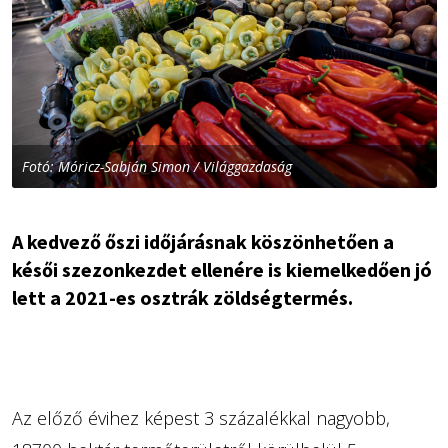
Fotó: Móricz-Sabján Simon / Világgazdaság
A kedvező őszi időjárásnak köszönhetően a
késői szezonkezdet ellenére is kiemelkedően jó
lett a 2021-es osztrák zöldségtermés.
Az előző évihez képest 3 százalékkal nagyobb,