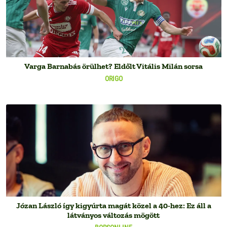
Varga Barnabás örülhet? Eldőlt Vitális Milán sorsa
ORIGO
Józan László így kigyúrta magát közel a 40-hez: Ez áll a
látványos változás mögött