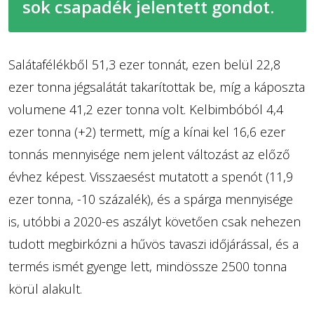
sok csapadék jelentett gondot.
Salátafélékből 51,3 ezer tonnát, ezen belül 22,8
ezer tonna jégsalátát takarítottak be, míg a káposzta
volumene 41,2 ezer tonna volt. Kelbimbóból 4,4
ezer tonna (+2) termett, míg a kínai kel 16,6 ezer
tonnás mennyisége nem jelent változást az előző
évhez képest. Visszaesést mutatott a spenót (11,9
ezer tonna, -10 százalék), és a spárga mennyisége
is, utóbbi a 2020-es aszályt követően csak nehezen
tudott megbirkózni a hűvös tavaszi időjárással, és a
termés ismét gyenge lett, mindössze 2500 tonna
körül alakult.