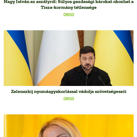
Nagy István az aszályról: Súlyos gazdasági károkat okozhat a
Tisza-kormány tétlensége
ORIGO
Zelenszkij nyomásgyakorlással vádolja szövetségeseit
ORIGO