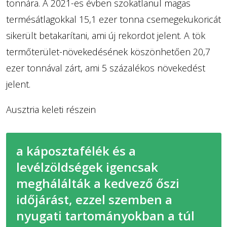
tonnára. A 2021-es évben szokatlanul magas
termésátlagokkal 15,1 ezer tonna csemegekukoricát
sikerült betakarítani, ami új rekordot jelent. A tök
termőterület-növekedésének köszönhetően 20,7
ezer tonnával zárt, ami 5 százalékos növekedést
jelent.
Ausztria keleti részein
a káposztafélék és a
levélzöldségek igencsak
meghálálták a kedvező őszi
időjárást, ezzel szemben a
nyugati tartományokban a túl