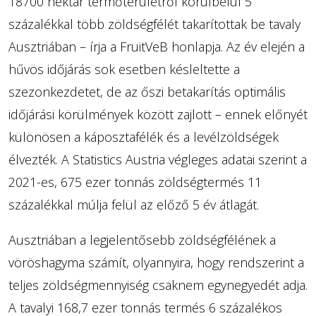
18700 hektár termőterületről körülbelül 5
százalékkal több zöldségfélét takarítottak be tavaly
Ausztriában – írja a FruitVeB honlapja. Az év elején a
hűvös időjárás sok esetben késleltette a
szezonkezdetet, de az őszi betakarítás optimális
időjárási körülmények között zajlott – ennek előnyét
különösen a káposztafélék és a levélzöldségek
élvezték. A Statistics Austria végleges adatai szerint a
2021-es, 675 ezer tonnás zöldségtermés 11
százalékkal múlja felül az előző 5 év átlagát.
Ausztriában a legjelentősebb zöldségfélének a
vöröshagyma számít, olyannyira, hogy rendszerint a
teljes zöldségmennyiség csaknem egynegyedét adja.
A tavalyi 168,7 ezer tonnás termés 6 százalékos