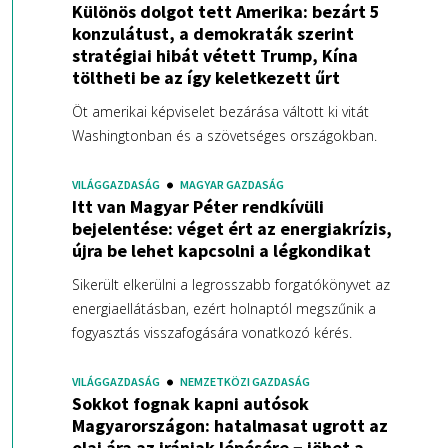
Különös dolgot tett Amerika: bezárt 5
konzulátust, a demokraták szerint
stratégiai hibát vétett Trump, Kína
töltheti be az így keletkezett űrt
Öt amerikai képviselet bezárása váltott ki vitát
Washingtonban és a szövetséges országokban.
VILÁGGAZDASÁG
MAGYAR GAZDASÁG
Itt van Magyar Péter rendkívüli
bejelentése: véget ért az energiakrízis,
újra be lehet kapcsolni a légkondikat
Sikerült elkerülni a legrosszabb forgatókönyvet az
energiaellátásban, ezért holnaptól megszűnik a
fogyasztás visszafogására vonatkozó kérés.
VILÁGGAZDASÁG
NEMZETKÖZI GAZDASÁG
Sokkot fognak kapni autósok
Magyarországon: hatalmasat ugrott az
olaj ára az irániak lépésére − jöhet a