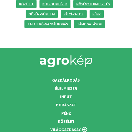
KÖZÉLET
KÜLFÖLDI HÍREK
NÖVÉNYTERMESZTÉS
NÖVÉNYVÉDELEM
PÁLYÁZATOK
PÉNZ
TALAJERŐ-GAZDÁLKODÁS
TÁMOGATÁSOK
GAZDÁLKODÁS
ÉLELMISZER
INPUT
BORÁSZAT
PÉNZ
KÖZÉLET
VILÁGGAZDASÁG