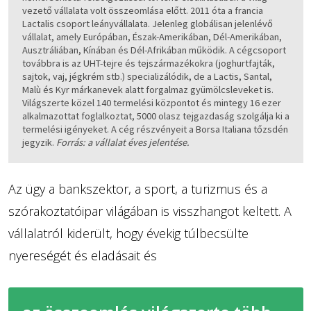
vezető vállalata volt összeomlása előtt. 2011 óta a francia
Lactalis csoport leányvállalata. Jelenleg globálisan jelenlévő
vállalat, amely Európában, Észak-Amerikában, Dél-Amerikában,
Ausztráliában, Kínában és Dél-Afrikában működik. A cégcsoport
továbbra is az UHT-tejre és tejszármazékokra (joghurtfajták,
sajtok, vaj, jégkrém stb.) specializálódik, de a Lactis, Santal,
Malù és Kyr márkanevek alatt forgalmaz gyümölcsleveket is.
Világszerte közel 140 termelési központot és mintegy 16 ezer
alkalmazottat foglalkoztat, 5000 olasz tejgazdaság szolgálja ki a
termelési igényeket. A cég részvényeit a Borsa Italiana tőzsdén
jegyzik.
Forrás: a vállalat éves jelentése.
Az ügy a bankszektor, a sport, a turizmus és a
szórakoztatóipar világában is visszhangot keltett. A
vállalatról kiderült, hogy évekig túlbecsülte
nyereségét és eladásait és