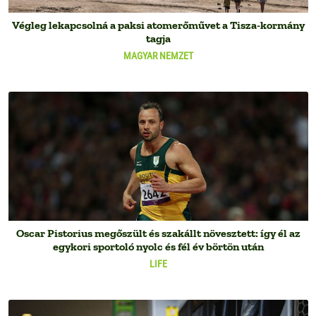
Végleg lekapcsolná a paksi atomerőművet a Tisza-kormány
tagja
MAGYAR NEMZET
Oscar Pistorius megőszült és szakállt növesztett: így él az
egykori sportoló nyolc és fél év börtön után
LIFE