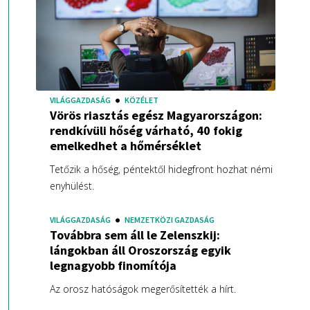
VILÁGGAZDASÁG
KÖZÉLET
Vörös riasztás egész Magyarországon:
rendkívüli hőség várható, 40 fokig
emelkedhet a hőmérséklet
Tetőzik a hőség, péntektől hidegfront hozhat némi
enyhülést.
VILÁGGAZDASÁG
NEMZETKÖZI GAZDASÁG
Továbbra sem áll le Zelenszkij:
lángokban áll Oroszország egyik
legnagyobb finomítója
Az orosz hatóságok megerősítették a hírt.