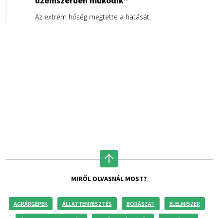
üzemszerűen működik"
Az extrém hőség megtette a hatását.
MIRŐL OLVASNÁL MOST?
AGRÁRGÉPEK
ÁLLATTENYÉSZTÉS
BORÁSZAT
ÉLELMISZER