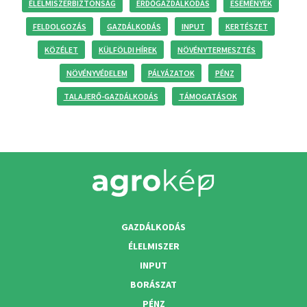
ÉLELMISZERBIZTONSÁG
ERDŐGAZDÁLKODÁS
ESEMÉNYEK
FELDOLGOZÁS
GAZDÁLKODÁS
INPUT
KERTÉSZET
KÖZÉLET
KÜLFÖLDI HÍREK
NÖVÉNYTERMESZTÉS
NÖVÉNYVÉDELEM
PÁLYÁZATOK
PÉNZ
TALAJERŐ-GAZDÁLKODÁS
TÁMOGATÁSOK
GAZDÁLKODÁS
ÉLELMISZER
INPUT
BORÁSZAT
PÉNZ