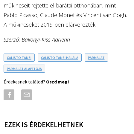
műkincseit rejtette el barátai otthonában, mint
Pablo Picasso, Claude Monet és Vincent van Gogh.
A műkincseket 2019-ben elárverezték.
Szerző: Bakonyi-Kiss Adrienn
CALISTO TANZI
CALISTO TANZI HALÁLA
PARMALAT
PARMALAT ALAPÍTÓJA
Érdekesnek találod?
Oszd meg!
EZEK IS ÉRDEKELHETNEK