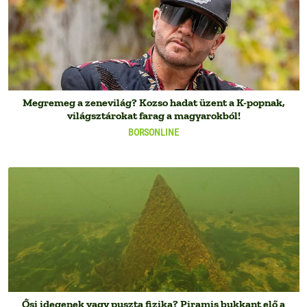
Megremeg a zenevilág? Kozso hadat üzent a K-popnak,
világsztárokat farag a magyarokból!
BORSONLINE
Ősi idegenek vagy puszta fizika? Piramis bukkant elő a