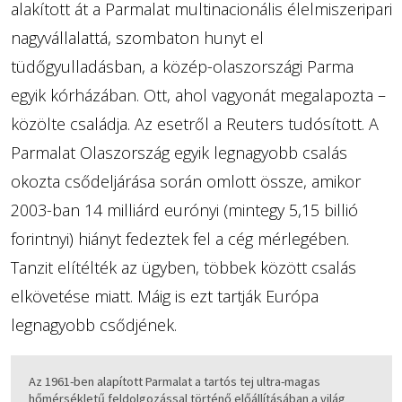
alakított át a Parmalat multinacionális élelmiszeripari
nagyvállalattá, szombaton hunyt el
tüdőgyulladásban, a közép-olaszországi Parma
egyik kórházában. Ott, ahol vagyonát megalapozta –
közölte családja. Az esetről a Reuters tudósított. A
Parmalat Olaszország egyik legnagyobb csalás
okozta csődeljárása során omlott össze, amikor
2003-ban 14 milliárd eurónyi (mintegy 5,15 billió
forintnyi) hiányt fedeztek fel a cég mérlegében.
Tanzit elítélték az ügyben, többek között csalás
elkövetése miatt. Máig is ezt tartják Európa
legnagyobb csődjének.
Az 1961-ben alapított Parmalat a tartós tej ultra-magas
hőmérsékletű feldolgozással történő előállításában a világ