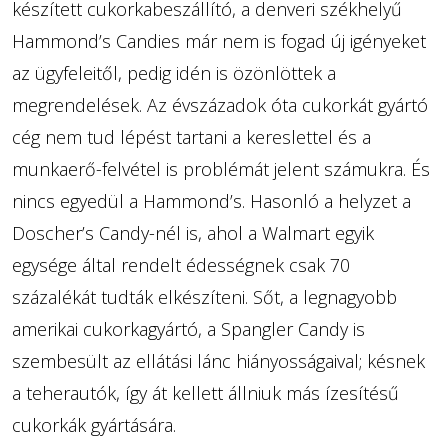
készített cukorkabeszállító, a denveri székhelyű
Hammond’s Candies már nem is fogad új igényeket
az ügyfeleitől, pedig idén is özönlöttek a
megrendelések. Az évszázadok óta cukorkát gyártó
cég nem tud lépést tartani a kereslettel és a
munkaerő-felvétel is problémát jelent számukra. És
nincs egyedül a Hammond’s. Hasonló a helyzet a
Doscher’s Candy-nél is, ahol a Walmart egyik
egysége által rendelt édességnek csak 70
százalékát tudták elkészíteni. Sőt, a legnagyobb
amerikai cukorkagyártó, a Spangler Candy is
szembesült az ellátási lánc hiányosságaival; késnek
a teherautók, így át kellett állniuk más ízesítésű
cukorkák gyártására.