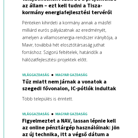
az állam – ezt kell tudni a Tisza-
kormány energiafejlesztési tervéről
Pénteken kihirdeti a kormány annak a másfél
milliárd eurós pályázatnak az eredményét,
amelyen a villamosenergia-rendszer irányítója, a
Mavir, továbbá hét elosztótársaság juthat
forráshoz. Szigorú feltételek, határidők a
hálózatfejlesztési projektek előtt.
VILÁGGAZDASÁG
MAGYAR GAZDASÁG
Tűz miatt nem járnak a vonatok a
szegedi fővonalon, IC-pótlók indultak
Több település is érintett.
VILÁGGAZDASÁG
MAGYAR GAZDASÁG
Figyelmeztet a NAV, lassan lépnie kell
az online pénztárgép használóinak: jön
az új technika, itt a végső dátum a