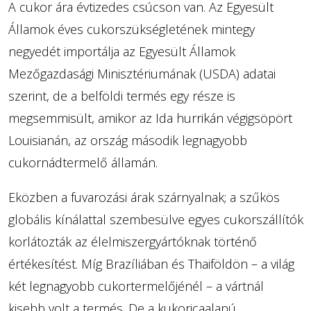
A cukor ára évtizedes csúcson van. Az Egyesült
Államok éves cukorszükségletének mintegy
negyedét importálja az Egyesült Államok
Mezőgazdasági Minisztériumának (USDA) adatai
szerint, de a belföldi termés egy része is
megsemmisült, amikor az Ida hurrikán végigsöpört
Louisianán, az ország második legnagyobb
cukornádtermelő államán.
Eközben a fuvarozási árak szárnyalnak; a szűkös
globális kínálattal szembesülve egyes cukorszállítók
korlátozták az élelmiszergyártóknak történő
értékesítést. Míg Brazíliában és Thaiföldön – a világ
két legnagyobb cukortermelőjénél – a vártnál
kisebb volt a termés. De a kukoricaalapú