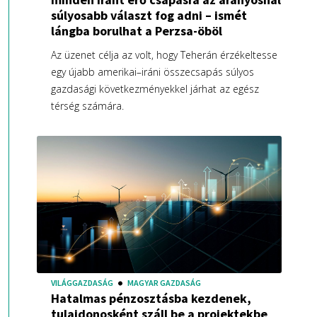
súlyosabb választ fog adni – ismét
lángba borulhat a Perzsa-öböl
Az üzenet célja az volt, hogy Teherán érzékeltesse
egy újabb amerikai–iráni összecsapás súlyos
gazdasági következményekkel járhat az egész
térség számára.
VILÁGGAZDASÁG
MAGYAR GAZDASÁG
Hatalmas pénzosztásba kezdenek,
tulajdonosként száll be a projektekbe