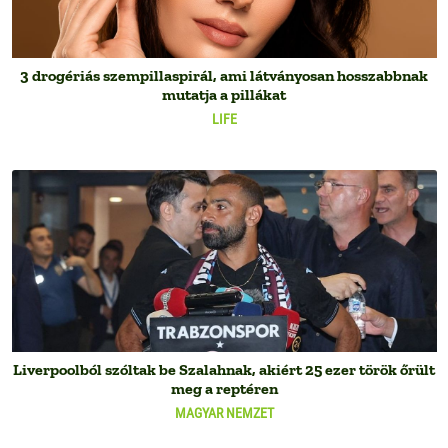
3 drogériás szempillaspirál, ami látványosan hosszabbnak
mutatja a pillákat
LIFE
Liverpoolból szóltak be Szalahnak, akiért 25 ezer török őrült
meg a reptéren
MAGYAR NEMZET