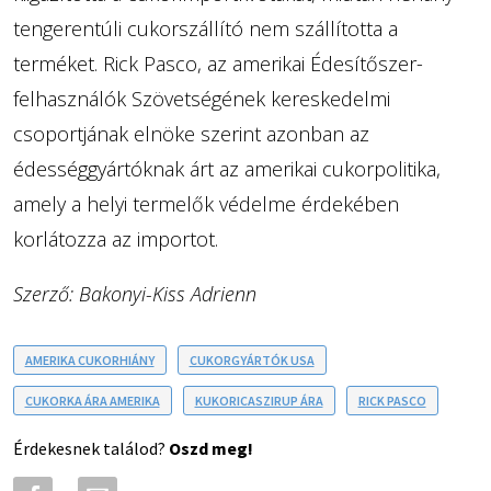
tengerentúli cukorszállító nem szállította a
terméket. Rick Pasco, az amerikai Édesítőszer-
felhasználók Szövetségének kereskedelmi
csoportjának elnöke szerint azonban az
édességgyártóknak árt az amerikai cukorpolitika,
amely a helyi termelők védelme érdekében
korlátozza az importot.
Szerző: Bakonyi-Kiss Adrienn
AMERIKA CUKORHIÁNY
CUKORGYÁRTÓK USA
CUKORKA ÁRA AMERIKA
KUKORICASZIRUP ÁRA
RICK PASCO
Érdekesnek találod?
Oszd meg!