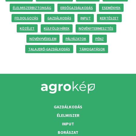
ÉLELMISZERBIZTONSÁG
ERDŐGAZDÁLKODÁS
ESEMÉNYEK
FELDOLGOZÁS
GAZDÁLKODÁS
INPUT
KERTÉSZET
KÖZÉLET
KÜLFÖLDI HÍREK
NÖVÉNYTERMESZTÉS
NÖVÉNYVÉDELEM
PÁLYÁZATOK
PÉNZ
TALAJERŐ-GAZDÁLKODÁS
TÁMOGATÁSOK
GAZDÁLKODÁS
ÉLELMISZER
INPUT
BORÁSZAT