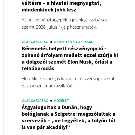
váltásra – a hivatal megnyugtat,
mindenkinek jobb lesz
Az online pénztárgépek a jelenlegi szabályok
szerint 2028. július 1-jéig használhatók.
VILÁGGAZDASÁG
NEMZETKÖZI GAZDASÁG
Béremelés helyett részvényopció -
zuhanó árfolyam mellett ezzel szúrja ki
a dolgozói szemét Elon Musk, óriási a
felháborodás
Elon Musk mindig is kedvelte részvényopciókkal
ösztönözni munkavállalóit.
VILÁGGAZDASÁG
KÖZÉLET
Átgyalogoltak a Dunán, hogy
belógjanak a Szigetre: megszólaltak a
szervezők – „ne tegyétek, a folyón túl
is van pár akadály!”