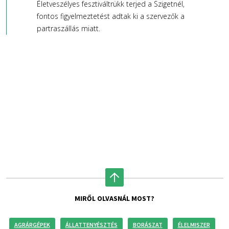
Életveszélyes fesztiváltrükk terjed a Szigetnél,
fontos figyelmeztetést adtak ki a szervezők a
partraszállás miatt.
MIRŐL OLVASNÁL MOST?
AGRÁRGÉPEK
ÁLLATTENYÉSZTÉS
BORÁSZAT
ÉLELMISZER