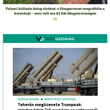
Valami különös dolog történt: a Hungaromet megcáfolta a
kormányt − nem volt ma 43 fok Magyarországon
VG
VILÁGGAZDASÁG
NEMZETKÖZI GAZDASÁG
Teherán megüzenete Trumpnak:
minden Iránt érő csapásra az arányosnál